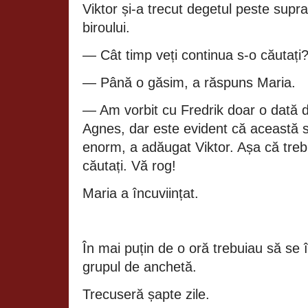
Viktor și‑a trecut degetul peste supraf
biroului.
— Cât timp veți continua s‑o căutați? 
— Până o găsim, a răspuns Maria.
— Am vorbit cu Fredrik doar o dată 
Agnes, dar este evident că această s
enorm, a adăugat Viktor. Așa că trebu
căutați. Vă rog!
Maria a încuviințat.
În mai puțin de o oră trebuiau să se 
grupul de anchetă.
Trecuseră șapte zile.