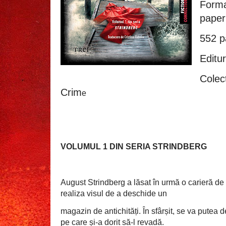
Form
paper
552 p
Editur
Colec
Crim
e
VOLUMUL 1 DIN SERIA STRINDBERG
August Strindberg a lăsat în urmă o carieră de 
realiza visul de a deschide un
magazin de antichități. În sfârșit, se va putea d
pe care și-a dorit să-l revadă.