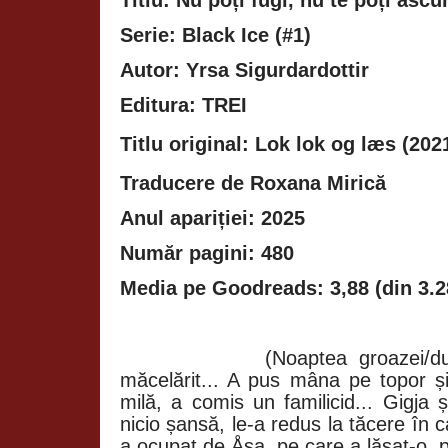
Titlu: Nu poți fugi, nu te poți asc
Serie: Black Ice (#1)
Autor: Yrsa Sigurdardottir
Editura: TREI
Titlu original:
Lok lok og læs (202
Traducere de Roxana Mirică
Anul apariției: 2025
Număr pagini: 480
Media pe Goodreads: 3,88 (din 3.2
(Noaptea groazei/d
măcelărit... A pus mâna pe topor și
milă, a comis un familicid... Gigja și
nicio șansă, le-a redus la tăcere în 
a ocupat de Åsa, pe care a lăsat-o, pr