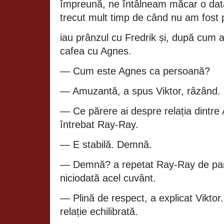
împreună, ne întâlneam măcar o dat
trecut mult timp de când nu am fost 
iau prânzul cu Fredrik și, după cum
cafea cu Agnes.
— Cum este Agnes ca persoană?
— Amuzantă, a spus Viktor, râzând. 
— Ce părere ai despre relația dintre 
întrebat Ray‑Ray.
— E stabilă. Demnă.
— Demnă? a repetat Ray‑Ray de parc
niciodată acel cuvânt.
— Plină de respect, a explicat Viktor
relație echilibrată.