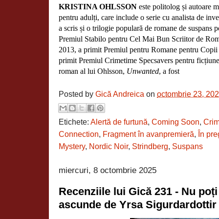
KRISTINA OHLSSON
este politolog și autoare m
pentru adulți, care include o serie cu analista de in
a scris și o trilogie populară de romane de suspans p
Premiul Stabilo pentru Cel Mai Bun Scriitor de Roma
2013, a primit Premiul pentru Romane pentru Copii 
primit Premiul Crimetime Specsavers pentru ficțiune 
roman al lui Ohlsson,
Unwanted
, a fost
Posted by
Gică Andreica
on
octombrie 23, 20
Etichete:
Alertă de furtună
,
Coming Soon
,
Cri
Connection
,
Fragment în avanpremieră
,
În pre
Mystery
,
Nordic Noir
,
Strindberg
,
Suspans
miercuri, 8 octombrie 2025
Recenziile lui Gică 231 - Nu poți 
ascunde de Yrsa Sigurdardotti