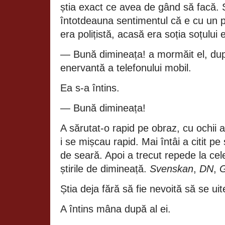
știa exact ce avea de gând să facă. Ș
întotdeauna sentimentul că e cu un p
era polițistă, acasă era soția soțului e
— Bună dimineața! a mormăit el, după
enervantă a telefonului mobil.
Ea s‑a întins.
— Bună dimineața!
A sărutat‑o rapid pe obraz, cu ochii a
i se mișcau rapid. Mai întâi a citit pe s
de seară. Apoi a trecut repede la cel
știrile de dimineață.
Svenskan
,
DN
,
G
Știa deja fără să fie nevoită să se uite
A întins mâna după al ei.