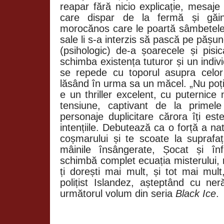
reapar fără nicio explicație, mesaj
care dispar de la fermă și găin
morocănos care le poartă sâmbetele 
sale li s-a interzis să pască pe pășu
(psihologic) de-a șoarecele și pisi
schimba existența tuturor și un indivi
se repede cu toporul asupra celor 
lăsând în urma sa un măcel. „Nu poți
e un thriller excelent, cu puternice
tensiune, captivant de la primel
personaje duplicitare cărora îți est
intențiile. Debutează ca o forță a nat
coșmarului și te scoate la suprafa
mâinile însângerate, Șocat și înf
schimbă complet ecuația misterului,
ți dorești mai mult, și tot mai mul
polițist Islandez, așteptând cu n
următorul volum din seria
Black Ice
.