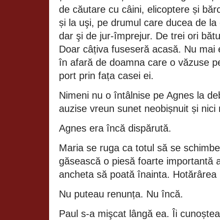
de căutare cu câini, elicoptere și bă
și la uşi, pe drumul care ducea de la 
dar şi de jur‑împrejur. De trei ori băt
Doar câțiva fuseseră acasă. Nu mai ex
în afară de doamna care o văzuse p
port prin fața casei ei.
Nimeni nu o întâlnise pe Agnes la de
auzise vreun sunet neobișnuit și nici
Agnes era încă dispărută.
Maria se ruga ca totul să se schimbe 
găsească o piesă foarte importantă a
ancheta să poată înainta. Hotărârea 
Nu puteau renunța. Nu încă.
Paul s‑a mişcat lângă ea. Îi cunoștea