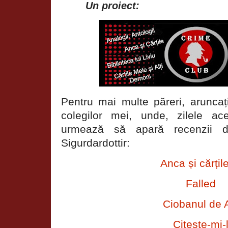
Un proiect:
Pentru mai multe păreri, aruncați
colegilor mei, unde, zilele a
urmează să apară recenzii d
Sigurdardottir:
Anca și cărțil
Falled
Ciobanul de 
Citește-mi-