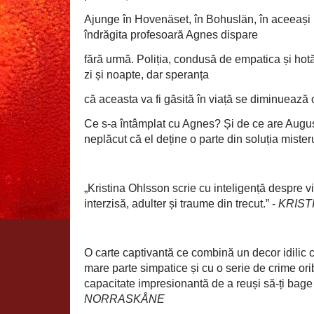
Ajunge în Hovenäset, în Bohuslän, în aceeași 
îndrăgita profesoară Agnes dispare
fără urmă. Poliția, condusă de empatica și hot
zi și noapte, dar speranța
că aceasta va fi găsită în viață se diminuează 
Ce s-a întâmplat cu Agnes? Și de ce are Augus
neplăcut că el deține o parte din soluția mister
„Kristina Ohlsson scrie cu inteligență despre 
interzisă, adulter și traume din trecut.” -
KRIST
O carte captivantă ce combină un decor idilic c
mare parte simpatice și cu o serie de crime ori
capacitate impresionantă de a reuși să-ți bage
NORRASKÅNE