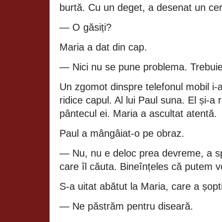
burtă. Cu un deget, a desenat un cerc 
— O găsiți?
Maria a dat din cap.
— Nici nu se pune problema. Trebuie
Un zgomot dinspre telefonul mobil i‑
ridice capul. Al lui Paul suna. El și‑
pântecul ei. Maria a ascultat atentă.
Paul a mângâiat‑o pe obraz.
— Nu, nu e deloc prea devreme, a sp
care îl căuta. Bineînțeles că putem v
S‑a uitat abătut la Maria, care a șopti
— Ne păstrăm pentru diseară.