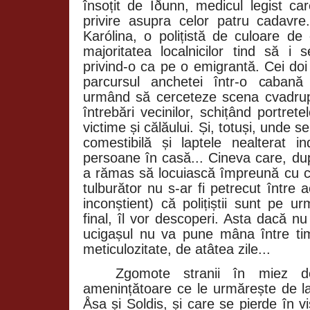
însoțit de Iðunn, medicul legist 
privire asupra celor patru cadavre
Karólina, o polițistă de culoare de 
majoritatea localnicilor tind să i
privind-o ca pe o emigrantă. Cei doi 
parcursul anchetei într-o cabană
urmând să cerceteze scena cvadrup
întrebări vecinilor, schițând portrete
victime și călăului. Și, totuși, unde
comestibilă și laptele nealterat i
persoane în casă... Cineva care, dup
a rămas să locuiască împreună cu c
tulburător nu s-ar fi petrecut între a
inconștient) că polițiștii sunt pe u
final, îl vor descoperi. Asta dacă nu
ucigașul nu va pune mâna între t
meticulozitate, de atâtea zile...
Zgomote stranii în miez d
amenințătoare ce le urmărește de la 
Åsa și Soldis, și care se pierde în vi