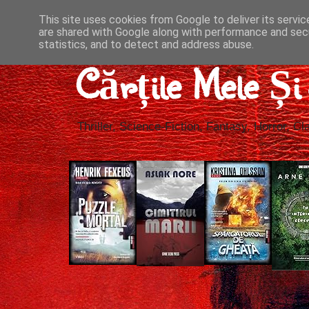
This site uses cookies from Google to deliver its servic
are shared with Google along with performance and secu
statistics, and to detect and address abuse.
Cărțile Mele Ș
Thriller, Science-Fiction, Fantasy, Horror, Cla