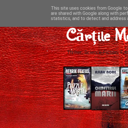
This site uses cookies from Google to 
are shared with Google along with per
statistics, and to detect and address 
Cărțile M
Thriller, Science-Fiction, Fan