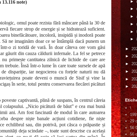
►
 13.116 note)
►
►
biologic, omul poate rezista fără mâncare până la 30 de
►
nservă fiecare strop de energie și se hidratează suficient.
►
coarea binefăcătoare, incoloră, insipidă și inodoră poate
►
os. Să ne imaginăm doar ce se întâmplă dacă punem un
 într-o zi toridă de vară. În doar câteva ore vom găsi
►
20
ar găurit din cauza căldurii infernale. La fel se petrece
►
20
 nu primește cantitatea zilnică de lichide de care are
►
20
m trebuie. Însă într-o lume în care toate sursele de apă
de dispariție, iar negocierea cu forțele naturii nu dă
►
20
upraviețuirea poate deveni o muncă de Sisif și vine la
►
20
igaș în serie, totul pentru conservarea fiecărei picături
►
20
oveste captivantă, plină de suspans, în centrul căreia
Etich
gul colapsului. „Nicio picătură de băut” e cea mai bună
\
ltimii ani. Am fost fascinată de modul în care autoarea
199
orba despre niște banale acțiuni cotidiene, fie niște
29 
 echilibrul sau, din potrivă, pot căsca o prăpastie și
56 
munități deja scindate –, toate sunt descrise cu același
56 d
itm alert, ce nu-ți dă voie să lași cartea din mână. În