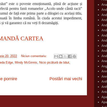
ste o poveste emoționantă, plină de acțiune și
Ana
erfectă pentru fanii romanelor „Acolo unde cântă racii”
And
umul de față este prima parte a dilogiei cu același titlu,
And
inuată în limba română. În ciuda acestui impediment,
And
ă și vă garantez că nu veți fi dezamăgiți.
And
And
And
MANDĂ CARTEA
And
And
And
And
rie 20, 2022
Niciun comentariu:
Ane
eda Edge
,
Mindy McGinnis
,
Nicio picătură de băut
,
Ang
Ann
Ann
e pornire
Postări mai vechi
Ant
Ant
Ant
Apar
Apa