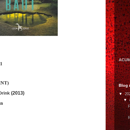
ACUM
#1
INT)
Blog 
(2013)
Drink
▼
20
▼
an
F
R