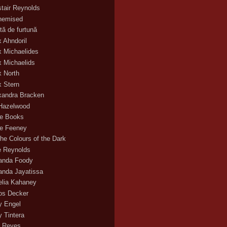
stair Reynolds
hemised
tă de furtună
x Ahndoril
x Michaelides
x Michaelids
x North
x Stern
xandra Bracken
 Hazelwood
ce Books
ce Feeney
the Colours of the Dark
ie Reynolds
nda Foody
nda Jayatissa
lia Kahaney
s Decker
 Engel
 Tintera
 Reyes