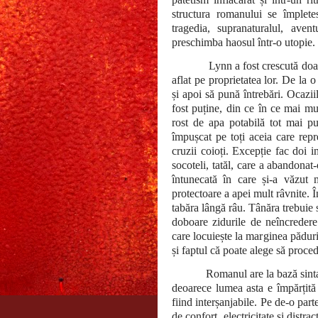
structura romanului se împlete
tragedia, supranaturalul, aven
preschimba haosul într-o utopie.
Lynn a fost crescută doa
aflat pe proprietatea lor. De la o
și apoi să pună întrebări. Ocazii
fost puține, din ce în ce mai mu
rost de apa potabilă tot mai pu
împușcat pe toți aceia care rep
cruzii coioți. Excepție fac doi i
socoteli, tatăl, care a abandonat
întunecată în care și-a văzut
protectoare a apei mult râvnite. Î
tabăra lângă râu. Tânăra trebuie s
doboare zidurile de neîncredere 
care locuiește la marginea păduri
și faptul că poate alege să procede
Romanul are la bază si
deoarece lumea asta e împărțită î
fiind interșanjabile. Pe de-o part
de confort, electricitate și distra