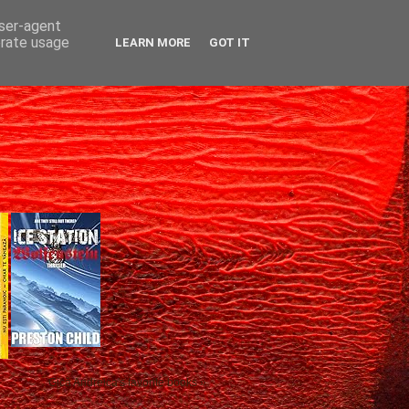
user-agent
erate usage
LEARN MORE
GOT IT
Gică Andreica's favorite books »