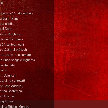
00
K
incea oară în decembrie
urder in Paris
oua casă
gail Dean
aham Verghese
demia Vampirilor
să înaintea nopții
st tărâm al blândeții
ste patimi zbuciumate
lo unde sângele îngheață
eriți-i fața
zatul
m Dalgliesh
vărul nu contează
nt John Adderley
stina Bazterrica
en Thomas
ling Fowler
Doilea Război Mondial