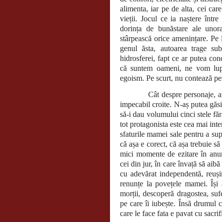
alimenta, iar pe de alta, cei ca
vieții. Jocul ce ia naștere într
dorința de bunăstare ale unora
stârpească orice amenințare. Pe 
genul ăsta, autoarea trage su
hidrosferei, fapt ce ar putea co
că suntem oameni, ne vom lupta
egoism. Pe scurt, nu contează pes
Cât despre personaje, a
impecabil croite. N-aș putea găs
să-i dau volumului cinci stele făr
tot protagonista este cea mai in
sfaturile mamei sale pentru a supr
că așa e corect, că așa trebuie să
mici momente de ezitare în anumi
cei din jur, în care învață să aibă
cu adevărat independentă, reușin
renunțe la povețele mamei. Își 
morții, descoperă dragostea, sufe
pe care îi iubește. Însă drumul 
care le face fata e pavat cu sacrifi