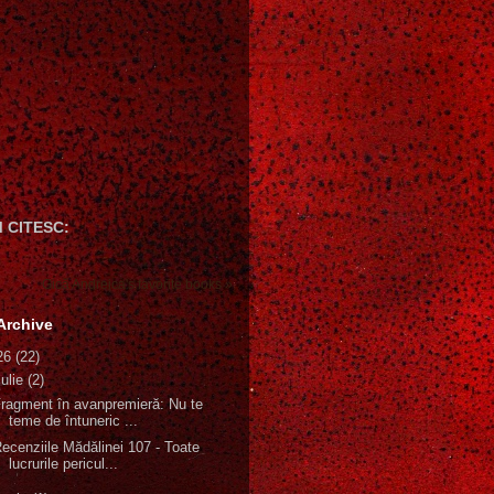
 CITESC:
Gică Andreica's favorite books »
Archive
26
(22)
iulie
(2)
ragment în avanpremieră: Nu te
teme de întuneric ...
ecenziile Mădălinei 107 - Toate
lucrurile pericul...