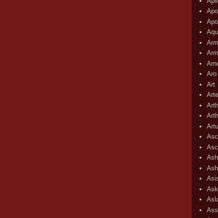
Apli
Apo
Apo
Aqu
Arm
Arm
Arn
Aro
Art
Art
Art
Art
Art
Asc
Asc
Ash
Ash
Asi
Ask
Asl
Ass