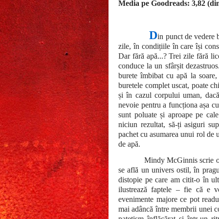
Media pe Goodreads: 3,82 (din
D
in punct de vedere 
zile, în condițiile în care își co
Dar fără apă...? Trei zile fără li
conduce la un sfârșit dezastru
burete îmbibat cu apă la soare,
buretele complet uscat, poate chi
și în cazul corpului uman, dacă
nevoie pentru a funcționa așa cu
sunt poluate și aproape pe cale 
niciun rezultat, să-ți asiguri s
pachet cu asumarea unui rol de uc
de apă.
Mindy McGinnis scrie o p
se află un univers ostil, în pra
distopie pe care am citit-o în u
ilustrează faptele – fie că e v
evenimente majore ce pot readuce
mai adâncă între membrii unei co
patetism înflăcărat și într-un r