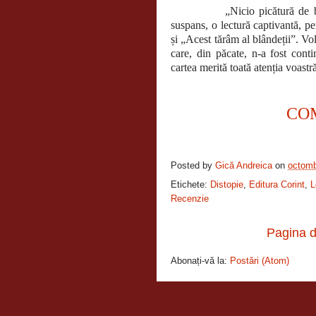
„Nicio picătură de băut” e
suspans, o lectură captivantă, p
și „Acest tărâm al blândeții”. Vol
care, din păcate, n-a fost cont
cartea merită toată atenția voastr
CO
Posted by
Gică Andreica
on
octomb
Etichete:
Distopie
,
Editura Corint
,
L
Recenzie
Pagina d
Abonați-vă la:
Postări (Atom)