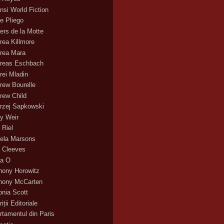
nsi World Fiction
e Pliego
ers de la Motte
rea Killmore
rea Mara
reas Eschbach
rei Mladin
rew Bourelle
rew Child
rzej Sapkowski
y Weir
 Riel
ela Marsons
 Cleeves
a O
hony Horowitz
hony McCarten
onia Scott
iții Editoriale
rtamentul din Paris