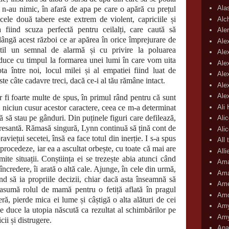
Ala
re n-au nimic, în afară de apa pe care o apără cu prețul
e cele două tabere este extrem de violent, capriciile și
Alc
 fiind scuza perfectă pentru ceilalți, care caută să
Aler
lângă acest război ce ar apărea în orice împrejurare de
Ale
btil un semnal de alarmă și cu privire la poluarea
Ale
nduce cu timpul la formarea unei lumi în care vom uita
Ale
 între noi, locul milei și al empatiei fiind luat de
Ale
te câte cadavre treci, dacă ce-i al tău rămâne intact.
Ale
Ale
r fi foarte multe de spus, în primul rând pentru că sunt
Ali
i niciun cusur acestor caractere, ceea ce m-a determinat
ă să stau pe gânduri. Din puținele figuri care defilează,
Ali
teresantă. Rămasă singură, Lynn continuă să țină cont de
Ali
aviețui secetei, însă ea face totul din inerție. I s-a spus
All 
 procedeze, iar ea a ascultat orbește, cu toate că mai are
All
te situații. Conștiința ei se trezește abia atunci când
Ama
 încredere, îi arată o altă cale. Ajunge, în cele din urmă,
Ama
d să ia propriile decizii, chiar dacă asta înseamnă să
Ame
asumă rolul de mamă pentru o fetiță aflată în pragul
Amo
ră, pierde mica ei lume și câștigă o alta alături de cei
Amy
ce duce la utopia născută ca rezultat al schimbărilor pe
Amy
cii și distrugere.
Ana