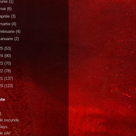
iunie
(1)
mai
(6)
aprilie
(3)
martie
(4)
februarie
(4)
ianuarie
(2)
25
(53)
24
(90)
23
(70)
22
(78)
21
(137)
20
(123)
ete
1
de secunde
Days
e zile