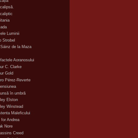
cația
calipsă.
caliptic
itania
ada
ele Luminii
o Strobel
 Sáinz de la Maza
efactele Aoranosului
hur C. Clarke
hur Gold
uro Pérez-Reverte
ensiunea
unsă în umbră
ley Elston
ley Winstead
stenta Maleficului
 for Andrea
ak Nore
assins Creed