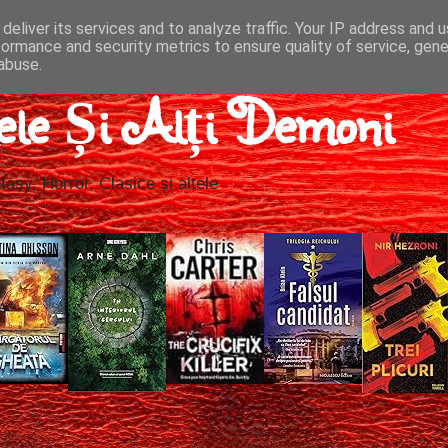
deliver its services and to analyze traffic. Your IP address and 
formance and security metrics to ensure quality of service, gen
abuse.
ele Și Alți Demoni
tasy, Horror, Clasice și altele