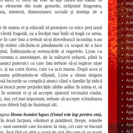
840
sc elemente din toate genurile, nelipsind dragostea,
84
tura, misterul, dimensiunea socială și dorința de a
A c
A M
r de mama ei și educată să protejeze cu orice preț iazul
A n
 vârstă fragedă, ea a învățat mai întâi să tragă cu arma,
Abi
le în care fata a trebuit să-și dovedească iscusința n-au
Abr
lți străini călcându-le pământurile cu scopul de a face
Aca
țină. Înăbușindu-și remușcările și regretele, Lynn i-a
Aca
rezentau o amenințare, de la mârșavii orășeni, până la
Ace
namici puternici cu care fata trebuie să-și regleze niște
Ace
-o, și un coiot fioros, care i-a ucis mama. După acea zi
Aco
 mama prăbușindu-se sfâșiată, Lynn a rămas singura
Acop
nsă lucrurile se complică atunci când o familie își ridică
ă treacă peste prejudecățile sădite adânc în inima ei, să
acu
în semenii ei și să accepte ajutorul vecinului ciudat,
Ada
i, dar, cel mai important, trebuie să accepte schimbarea
Ade
ze diferit față de înaintașii săi.
Age
Agu
ntagma
Homo homini lupus (Omul este lup pentru om),
Aid
n două facțiuni, vânători și prădători, firește, rolurile
Ais
e, sunt oamenii care locuiesc la oraș, cei care se bucură
Al 
cție, însă fără să aibă o sursă de apă din care să se poată