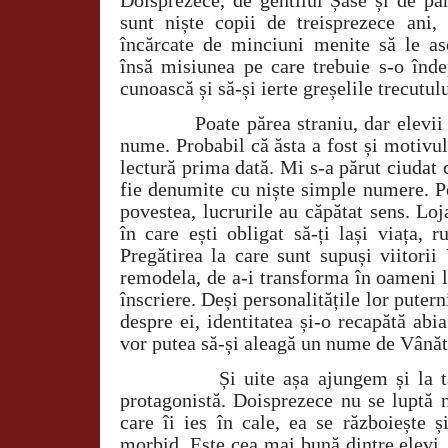
sunt niște copii de treisprezece ani,
încărcate de minciuni menite să le asc
însă misiunea pe care trebuie s-o înde
cunoască și să-și ierte greșelile trecutulu
Poate părea straniu, dar elevi
nume. Probabil că ăsta a fost și motivu
lectură prima dată. Mi s-a părut ciudat 
fie denumite cu niște simple numere. P
povestea, lucrurile au căpătat sens. Loj
în care ești obligat să-ți lași viața, 
Pregătirea la care sunt supuși viitorii
remodela, de a-i transforma în oameni l
înscriere. Deși personalitățile lor putern
despre ei, identitatea și-o recapătă abi
vor putea să-și aleagă un nume de Vânăt
Și uite așa ajungem și la 
protagonistă. Doisprezece nu se luptă 
care îi ies în cale, ea se războiește 
morbid. Este cea mai bună dintre elevi,