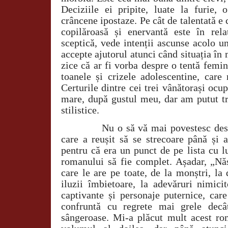
Deciziile ei pripite, luate la furie
crâncene ipostaze. Pe cât de talentată e 
copilăroasă și enervantă este în rela
sceptică, vede intenții ascunse acolo u
accepte ajutorul atunci când situația în
zice că ar fi vorba despre o tentă femi
toanele și crizele adolescentine, care
Certurile dintre cei trei vânătorași oc
mare, după gustul meu, dar am putut tr
stilistice.
Nu o să vă mai povestesc despre c
care a reușit să se strecoare până și a
pentru că era un punct de pe lista cu l
romanului să fie complet. Așadar, „Năs
care le are pe toate, de la monștri, la 
iluzii îmbietoare, la adevăruri nimici
captivante și personaje puternice, car
confruntă cu regrete mai grele decât
sângeroase. Mi-a plăcut mult acest ro