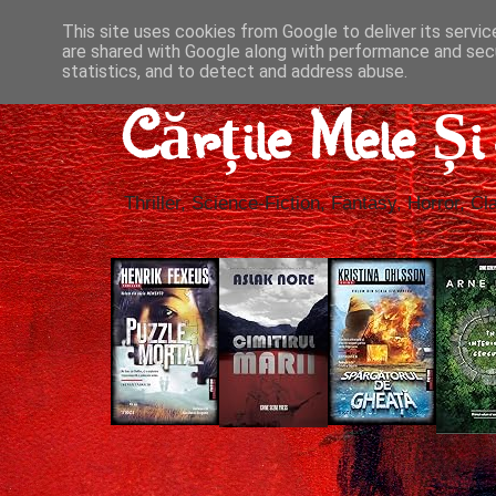
This site uses cookies from Google to deliver its servic
are shared with Google along with performance and secu
statistics, and to detect and address abuse.
Cărțile Mele Ș
Thriller, Science-Fiction, Fantasy, Horror, Cla