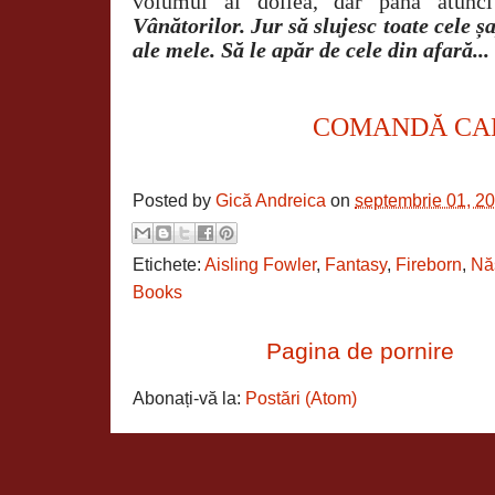
volumul al doilea, dar până atun
Vânătorilor. Jur să slujesc toate cele șa
ale mele. Să le apăr de cele din afară...
COMANDĂ CA
Posted by
Gică Andreica
on
septembrie 01, 2
Etichete:
Aisling Fowler
,
Fantasy
,
Fireborn
,
Năs
Books
Pagina de pornire
Abonați-vă la:
Postări (Atom)