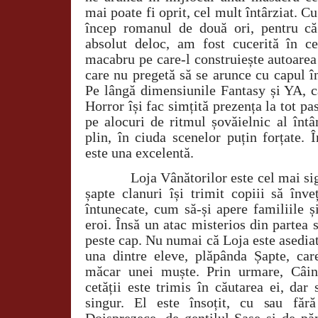
mai poate fi oprit, cel mult întârziat. C
încep romanul de două ori, pentru c
absolut deloc, am fost cucerită în c
macabru pe care-l construiește autoarea
care nu pregetă să se arunce cu capul în
Pe lângă dimensiunile Fantasy și YA, c
Horror își fac simțită prezența la tot pa
pe alocuri de ritmul șovăielnic al întâ
plin, în ciuda scenelor puțin forțate.
este una excelentă.
Loja Vânătorilor este cel mai si
șapte clanuri își trimit copiii să înv
întunecate, cum să-și apere familiile 
eroi. Însă un atac misterios din partea s
peste cap. Nu numai că Loja este asediată
una dintre eleve, plăpânda Șapte, car
măcar unei muște. Prin urmare, Câine
cetății este trimis în căutarea ei, dar
singur. El este însoțit, cu sau fără
Doisprezece, de gentilul Șase și de pă