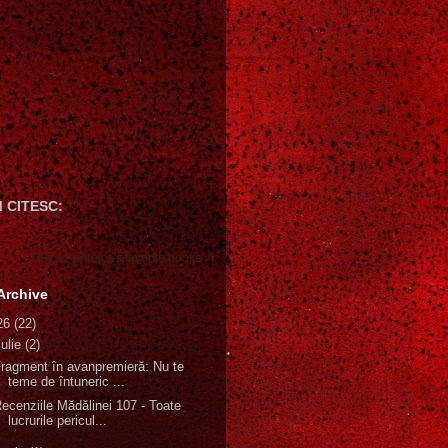
 CITESC:
Gică Andreica's favorite books »
Archive
26
(22)
iulie
(2)
ragment în avanpremieră: Nu te
teme de întuneric ...
ecenziile Mădălinei 107 - Toate
lucrurile pericul...