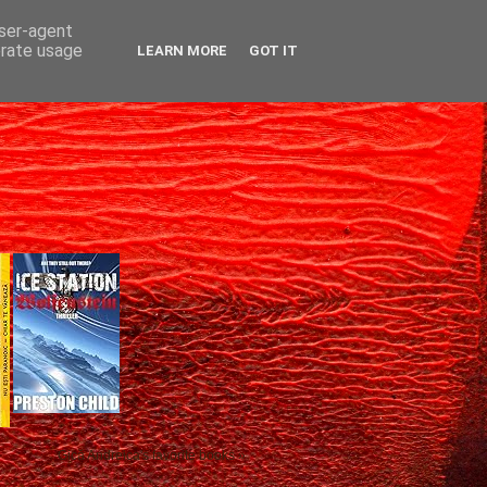
user-agent
erate usage
LEARN MORE
GOT IT
Gică Andreica's favorite books »