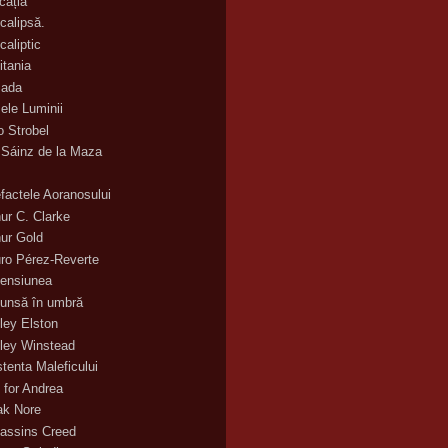
cația
calipsă.
caliptic
itania
ada
ele Luminii
o Strobel
 Sáinz de la Maza
efactele Aoranosului
hur C. Clarke
hur Gold
uro Pérez-Reverte
ensiunea
unsă în umbră
ley Elston
ley Winstead
stenta Maleficului
 for Andrea
ak Nore
assins Creed