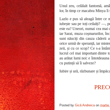
Unul zeu, celălalt fantomă, amâ
lor, în timp ce macabra Minya îi ț
Lazlo e pus să aleagă între ce 
iubește sau pe toți ceilalți? —, 
este ea? Uneori, numai cea mai di
iar Sarai, muza coșmarurilor, încă
sunt năuciți din cauza căderii 
orice urmă de speranță, iar miste
zeii, și cu ce scop? Ce s-a întâm
lucrul cel mai important dintre to
au arătat lumi noi: e întotdeauna
cu putință să îi salveze?
Iubire și ură, răzbunare și împăca
PREC
Posted by
Gică Andreica
on
martie