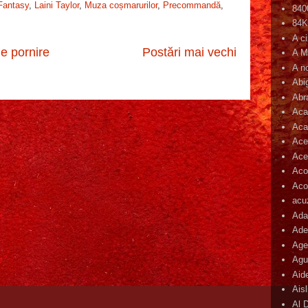
Fantasy
,
Laini Taylor
,
Muza coșmarurilor
,
Precommandă
,
840
84
A c
e pornire
Postări mai vechi
A M
A n
Abi
Abr
Aca
Aca
Ace
Ace
Aco
Acop
acu
Ada
Ade
Age
Agu
Aid
Ais
Al 