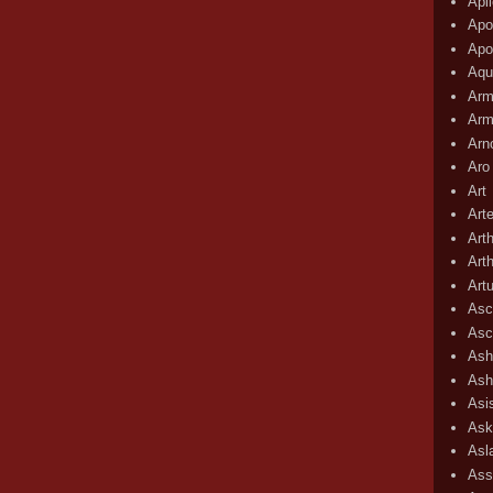
Apli
Apo
Apo
Aqu
Arm
Arm
Arn
Aro
Art
Art
Art
Art
Art
Asc
Asc
Ash
Ash
Asi
Ask
Asl
Ass