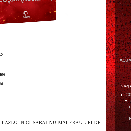
#2
ACUM
use
hi
Blog 
▼
20
▼
F
R
CI LAZLO, NICI SARAI NU MAI ERAU CEI DE