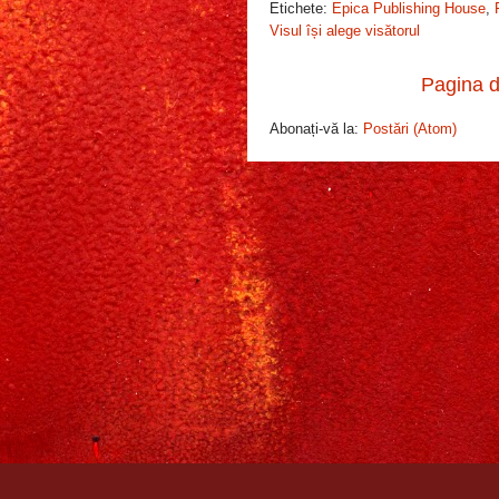
Etichete:
Epica Publishing House
,
Visul își alege visătorul
Pagina d
Abonați-vă la:
Postări (Atom)