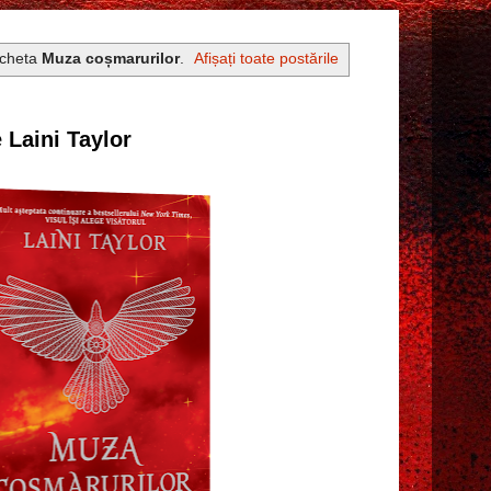
icheta
Muza coșmarurilor
.
Afișați toate postările
 Laini Taylor