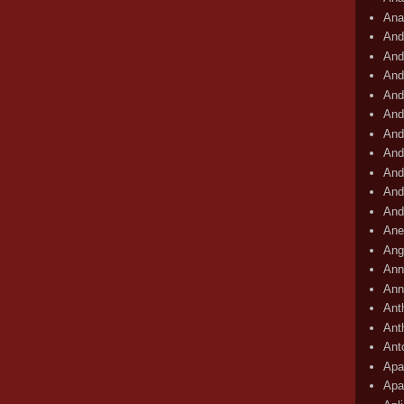
Ana
And
And
And
And
And
And
And
And
And
And
Ane
Ang
Ann
Ann
Ant
Ant
Ant
Apar
Apa