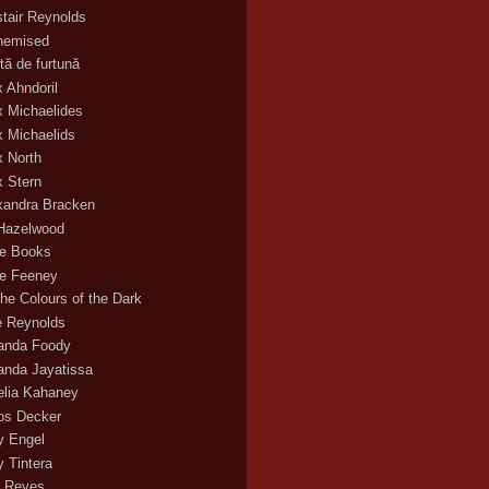
stair Reynolds
hemised
tă de furtună
x Ahndoril
x Michaelides
x Michaelids
x North
x Stern
xandra Bracken
 Hazelwood
ce Books
ce Feeney
the Colours of the Dark
ie Reynolds
nda Foody
nda Jayatissa
lia Kahaney
s Decker
 Engel
 Tintera
 Reyes