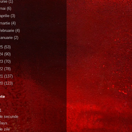
iunie
(1)
mai
(6)
aprilie
(3)
martie
(4)
februarie
(4)
ianuarie
(2)
25
(53)
24
(90)
23
(70)
22
(78)
21
(137)
20
(123)
ete
1
de secunde
Days
e zile