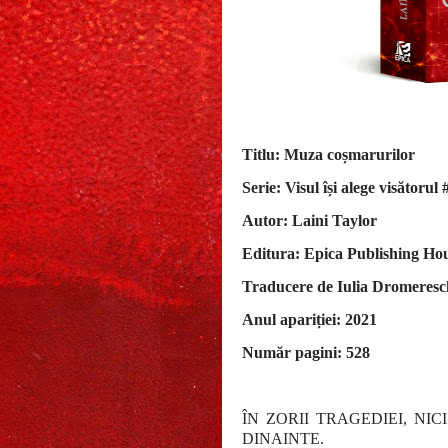
Titlu: Muza coșmarurilor
Serie: Visul își alege visătorul 
Autor: Laini Taylor
Editura: Epica Publishing Ho
Traducere de Iulia Dromeresc
Anul apariției: 2021
Număr pagini: 528
ÎN ZORII TRAGEDIEI, NI
DINAINTE.