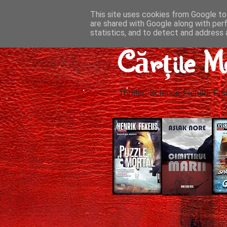
This site uses cookies from Google to 
are shared with Google along with per
statistics, and to detect and address 
Cărțile M
Thriller, Science-Fiction, Fan