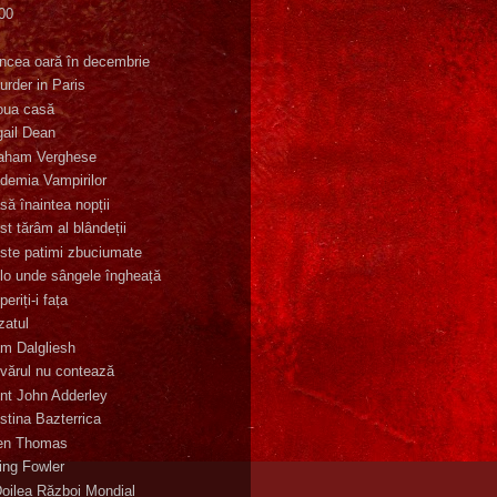
00
K
incea oară în decembrie
urder in Paris
oua casă
gail Dean
aham Verghese
demia Vampirilor
să înaintea nopții
st tărâm al blândeții
ste patimi zbuciumate
lo unde sângele îngheață
eriți-i fața
zatul
m Dalgliesh
vărul nu contează
nt John Adderley
stina Bazterrica
en Thomas
ling Fowler
Doilea Război Mondial