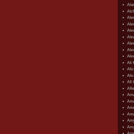
Ala
Alc
Aler
Ale
Ale
Ale
Ale
Ale
Ale
Ali
Ali
Ali
All 
All
Ama
Ama
Ame
Amo
Amy
Amy
Ana