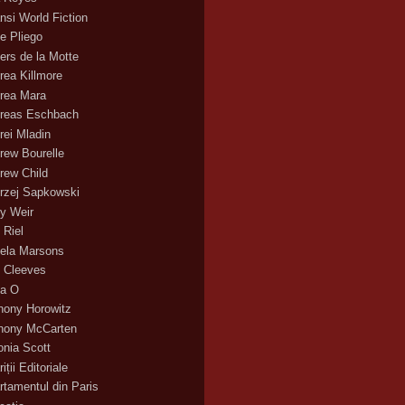
nsi World Fiction
e Pliego
ers de la Motte
rea Killmore
rea Mara
reas Eschbach
rei Mladin
rew Bourelle
rew Child
rzej Sapkowski
y Weir
 Riel
ela Marsons
 Cleeves
a O
hony Horowitz
hony McCarten
onia Scott
iții Editoriale
rtamentul din Paris