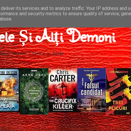
deliver its services and to analyze traffic. Your IP address and 
formance and security metrics to ensure quality of service, gen
abuse.
ele Și Alți Demoni
tasy, Horror, Clasice și altele