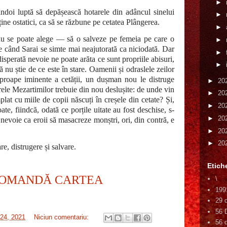
►
ndoi luptă să depășească hotarele din adâncul sinelui
►
ine ostatici, ca să se răzbune pe cetatea Plângerea.
►
nu se poate alege — să o salveze pe femeia pe care o
►
pe când Sarai se simte mai neajutorată ca niciodată. Dar
►
sperată nevoie ne poate arăta ce sunt propriile abisuri,
►
 nu știe de ce este în stare. Oamenii și odraslele zeilor
aproape iminente a cetății, un dușman nou le distruge
►
20
rele Mezartimilor trebuie din nou deslușite: de unde vin
►
20
plat cu miile de copii născuți în creșele din cetate? Și,
►
20
ate, fiindcă, odată ce porțile uitate au fost deschise, s-
►
20
 nevoie ca eroii să masacreze monștri, ori, din contră, e
►
20
►
20
re, distrugere și salvare.
Etich
OMANDĂ CARTEA
\
199
29 
56 
 24, 2021
Niciun comentariu:
56 d