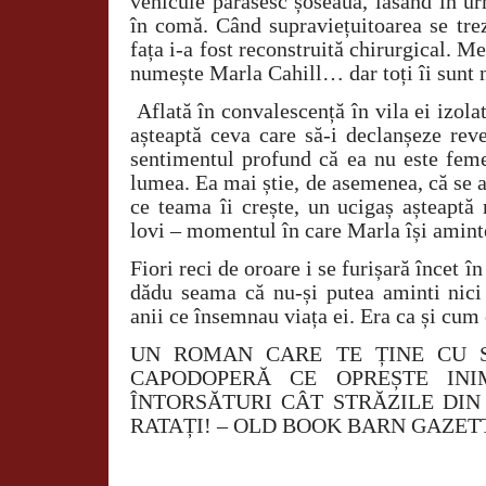
vehicule părăsesc șoseaua, lăsând în u
în comă. Când supraviețuitoarea se trez
fața i-a fost reconstruită chirurgical. M
numește Marla Cahill… dar toți îi sunt 
Aflată în convalescență în vila ei izol
așteaptă ceva care să-i declanșeze rev
sentimentul profund că ea nu este feme
lumea. Ea mai știe, de asemenea, că se a
ce teama îi crește, un ucigaș așteaptă
lovi – momentul în care Marla își amint
Fiori reci de oroare i se furișară încet în
dădu seama că nu-și putea aminti nici
anii ce însemnau viața ei. Era ca și cum e
UN ROMAN CARE TE ȚINE CU 
CAPODOPERĂ CE OPREȘTE INI
ÎNTORSĂTURI CÂT STRĂZILE DIN
RATAȚI! – OLD BOOK BARN GAZET