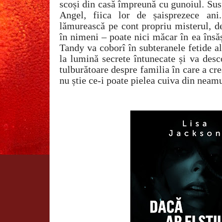
scoși din casă împreună cu gunoiul. Sus
Angel, fiica lor de șaisprezece an
lămurească pe cont propriu misterul, d
în nimeni – poate nici măcar în ea însă
Tandy va coborî în subteranele fetide a
la lumină secrete întunecate și va desc
tulburătoare despre familia în care a cr
nu știe ce-i poate pielea cuiva din neam