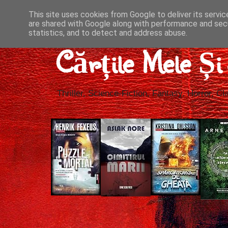
This site uses cookies from Google to deliver its servic
are shared with Google along with performance and secu
statistics, and to detect and address abuse.
Cărțile Mele Ș
Thriller, Science-Fiction, Fantasy, Horror, Cla