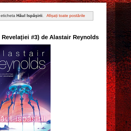
 eticheta
Hăul Ispășirii
.
Afișați toate postările
l Revelației #3) de Alastair Reynolds