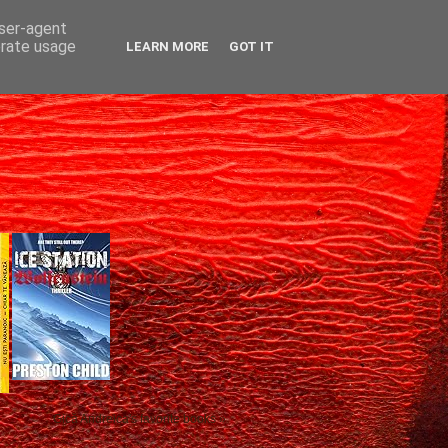
user-agent
erate usage
LEARN MORE
GOT IT
Gică Andreica's favorite books »