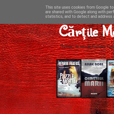
This site uses cookies from Google to 
are shared with Google along with per
statistics, and to detect and address 
Cărțile M
Thriller, Science-Fiction, Fan