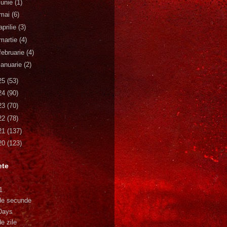
iunie
(1)
mai
(6)
aprilie
(3)
martie
(4)
februarie
(4)
ianuarie
(2)
25
(53)
24
(90)
23
(70)
22
(78)
21
(137)
20
(123)
ete
1
de secunde
Days
e zile