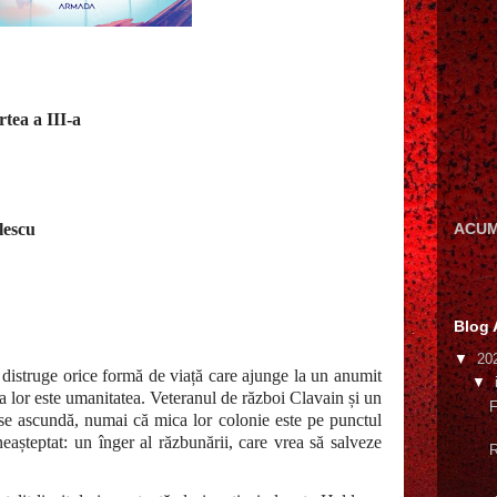
rtea a III-a
lescu
ACUM
Blog 
▼
20
 a distruge orice formă de viață care ajunge la un anumit
▼
ta lor este umanitatea. Veteranul de război Clavain și un
F
 se ascundă, numai că mica lor colonie este pe punctul
așteptat: un înger al răzbunării, care vrea să salveze
R