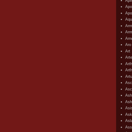
Apli
Apo
Apo
Aqu
Arm
Arm
Arn
Aro
Art
Art
Art
Art
Art
Asc
Asc
Ash
Ash
Asi
Ask
Asl
Ass