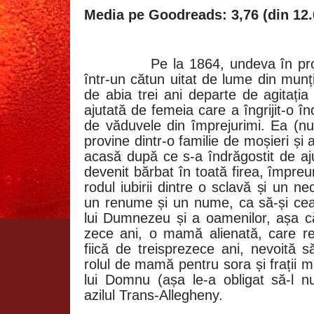
Media pe Goodreads: 3,76 (din 12.
Pe la 1864, undeva în pro
într-un cătun uitat de lume din munț
de abia trei ani departe de agitația
ajutată de femeia care a îngrijit-o î
de văduvele din împrejurimi. Ea (n
provine dintr-o familie de moșieri și 
acasă după ce s-a îndrăgostit de aju
devenit bărbat în toată firea, împreun
rodul iubirii dintre o sclavă și un n
un renume și un nume, ca să-și cear
lui Dumnezeu și a oamenilor, așa c
zece ani, o mamă alienată, care r
fiică de treisprezece ani, nevoită s
rolul de mamă pentru sora și frații ma
lui Domnu (așa le-a obligat să-l 
azilul Trans-Allegheny.