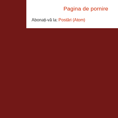
Pagina de pornire
Abonați-vă la:
Postări (Atom)