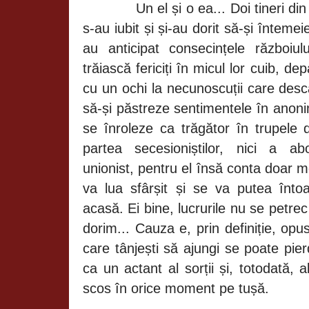
Un el și o ea... Doi tineri d
s-au iubit și și-au dorit să-și înteme
au anticipat consecințele războiul
trăiască fericiți în micul lor cuib, d
cu un ochi la necunoscuții care desc
să-și păstreze sentimentele în anoni
se înroleze ca trăgător în trupele 
partea secesioniștilor, nici a
aboli
unionist, pentru el însă conta doar m
va lua sfârșit și se va putea înt
acasă. Ei bine, lucrurile nu se petr
dorim... Cauza e, prin definiție, opus
care tânjești să ajungi se poate pie
ca un actant al sorții și, totodată, al
scos în orice moment pe tușă.