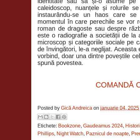
identitate sau să și-o asume pe a
caleidoscop, nuanțele și rolurile s
instaurându-se un haos care se 
momentul în care perechile se vor r
roman de dragoste sau despre răzb
este o radiografie a societății de 
microscop și categoriile sociale pe c
de învingători, le-a neglijat. Aceasta 
vorbind, doar una dintre poveștile cel
spună povestea.
COMANDĂ 
Posted by
Gică Andreica
on
ianuarie 04, 2025
Etichete:
Bookzone
,
Gaudeamus 2024
,
Histori
Phillips
,
Night Watch
,
Paznicul de noapte
,
Pre