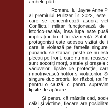
ambele părți.
Romanul lui Jayne Anne Phil
al premiului Pulitzer în 2023, este
care se concentrează asupra vic
Conflictul militar funcționează de
istorico-rasială, însă lupa este pu
implicați indirect în răzmeriță. Satul
protagoniști este adesea vizitat de 
care le violează pe femeile singure 
punându-se stăpâni peste ce nu este 
plecați pe front, care nu mai reușesc 
sunt socotiți morți, satele și orașele 
văduvelor, lipsite de protecție, c
împotrivească hoților și violatorilor.
singure duc propriul lor război, tot î
pentru o cauză, ci pentru supravieț
lipsite de apărare.
Și pentru că măștile cad, soci
călăi și victime, fiecare are posibili