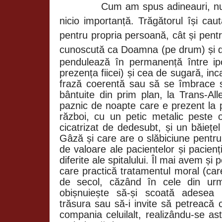
Cum am spus adineauri, nu
nicio importanță. Trăgătorul își cau
pentru propria persoană, cât și pentr
cunoscută ca Doamna (pe drum) și
pendulează în permanență între i
prezența fiicei) și cea de sugară, i
frază coerentă sau să se îmbrace si
bântuite din prim plan, la Trans-Al
paznic de noapte care e prezent la p
război, cu un petic metalic peste o
cicatrizat de dedesubt, și un băiețe
Gâză și care are o slăbiciune pentru 
de valoare ale pacientelor și pacienți
diferite ale spitalului. Îl mai avem ș
care practică tratamentul moral (car
de secol, căzând în cele din urm
obișnuiește să-și scoată adesea p
trăsura sau să-i invite să petreacă 
compania celuilalt, realizându-se as