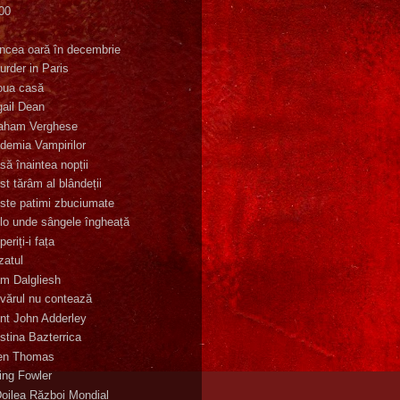
00
K
incea oară în decembrie
urder in Paris
oua casă
gail Dean
aham Verghese
demia Vampirilor
să înaintea nopții
st tărâm al blândeții
ste patimi zbuciumate
lo unde sângele îngheață
eriți-i fața
zatul
m Dalgliesh
vărul nu contează
nt John Adderley
stina Bazterrica
en Thomas
ling Fowler
Doilea Război Mondial