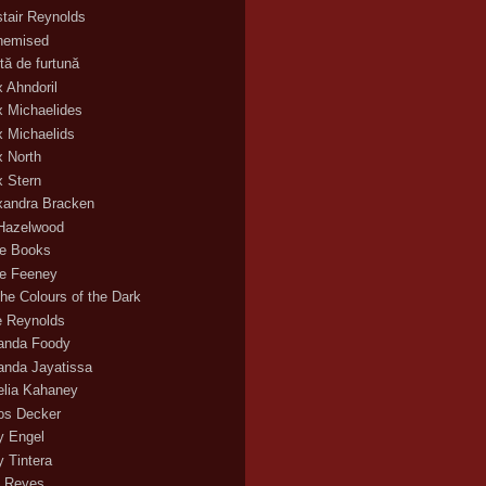
stair Reynolds
hemised
tă de furtună
x Ahndoril
x Michaelides
x Michaelids
x North
x Stern
xandra Bracken
 Hazelwood
ce Books
ce Feeney
the Colours of the Dark
ie Reynolds
nda Foody
nda Jayatissa
lia Kahaney
s Decker
 Engel
 Tintera
 Reyes