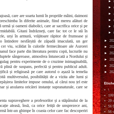
►
►
►
ajoasă, care are soarta lumii în propriile mâini, daimoni
►
 preschimba în diferite animale, fiind mereu alături de
ră urmă și oameni diabolici, care ar sacrifica orice și pe
►
midabilă. Gitani îndrăzneți, care fac tot ce le stă în
►
ele, urși în armură, vrăjitoare răpitor de frumoase și
►
20
, o întindere nesfârșită de zăpadă imaculată, un ger
 cer viu, scăldat în culorile fermecătoare ale Aurorei
►
20
anul face parte din literatura pentru copii, lucrurile nu
►
20
 luptele sângeroase, atmosfera întunecată a Nordului și
►
20
e gulag pentru experimente de o cruzime inimaginabilă,
►
20
ră plină de suspans, perfectă și pentru publicul adult.
ifică și religioasă pe care autorul o așază la temelia
►
20
ită multiversului, posibilității de a vizita alte lumi și
depășirea limitelor impuse omului, al cărui nou țel este
Etich
inar și anularea oricărei instanțe supranaturale, care se
\
199
enta supraveghere a profesorilor și a stăpânului de la
29 
ație aleasă, însă, ca orice fetiță de unsprezece ani,
56 
ormă într-un ghimpe în coasta celor care fac descoperiri
56 d