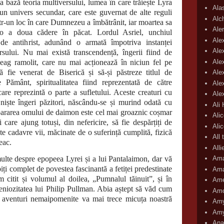
a bază teoria multiversului, lumea în care trăiește Lyra
Ala
 un univers secundar, care este guvernat de alte reguli
Alc
ntr-un loc în care Dumnezeu a îmbătrânit, iar moartea sa
Aler
 o a doua cădere în păcat. Lordul Asriel, unchiul
Ale
 de antihrist, adunând o armată împotriva instanței
Ale
sului. Nu mai există transcendență, îngerii fiind de
Ale
eag ramolit, care nu mai acționează în niciun fel pe
fie venerat de Biserică și să-și păstreze titlul de
Ale
 Pământ, spiritualitatea fiind reprezentată de către
Ale
care reprezintă o parte a sufletului. Aceste creaturi cu
Ale
iște îngeri păzitori, născându-se și murind odată cu
Ali
epararea omului de daimon este cel mai groaznic coșmar
Ali
 care ajung totuși, din nefericire, să fie despărțiți de
Ali
ște cadavre vii, măcinate de o suferință cumplită, fizică
All 
eac.
All
spre epopeea Lyrei și a lui Pantalaimon, dar vă
Ama
biți complet de povestea fascinantă a fetiței predestinate
Ama
 citit și volumul al doilea, „Pumnalul tăinuit”, și în
Ame
eniozitatea lui Philip Pullman. Abia aștept să văd cum
Amo
ce aventuri nemaipomenite va mai trece micuța noastră
Amy
Amy
Ana