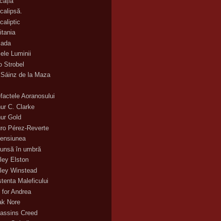
cația
calipsă.
caliptic
itania
ada
ele Luminii
o Strobel
 Sáinz de la Maza
efactele Aoranosului
hur C. Clarke
hur Gold
uro Pérez-Reverte
ensiunea
unsă în umbră
ley Elston
ley Winstead
stenta Maleficului
 for Andrea
ak Nore
assins Creed