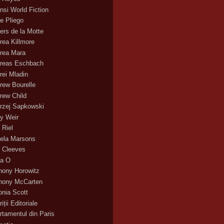
nsi World Fiction
e Pliego
ers de la Motte
rea Killmore
rea Mara
reas Eschbach
rei Mladin
rew Bourelle
rew Child
rzej Sapkowski
y Weir
 Riel
ela Marsons
 Cleeves
a O
hony Horowitz
hony McCarten
onia Scott
iții Editoriale
rtamentul din Paris