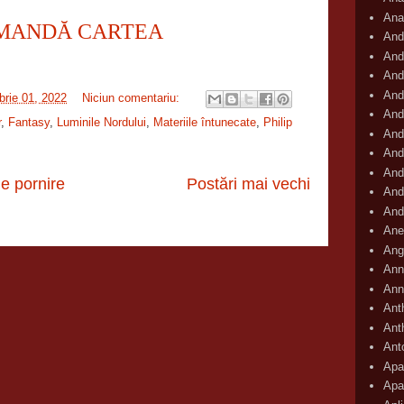
Ana
MANDĂ CARTEA
And
And
And
And
rie 01, 2022
Niciun comentariu:
And
r
,
Fantasy
,
Luminile Nordului
,
Materiile întunecate
,
Philip
And
And
And
e pornire
Postări mai vechi
And
And
Ane
Ang
Ann
Ann
Ant
Ant
Ant
Apar
Apa