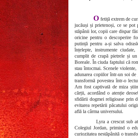
O
fetiță extrem de cur
jucăuși și prietenoși, ce se pot
stăpânii lor, copii care dispar fă
oricine pentru o descoperire for
putință pentru a-și salva odrasl
înțelepte, instrumente ciudate
cumplit de crapă pietrele și un
Boreale. În ciuda faptului că rom
stau întocmai. Scenele violente,
adunarea copiilor într-un soi d
transformă povestea într-o lectu
Am fost captivată de miza științ
cărții, acordând o atenție deoseb
sfidării dogmei religioase prin 
evitarea repetării păcatului orig
află la cârma universului.
Lyra a crescut sub at
Colegiul Jordan, primind o educ
curiozitatea nestăpânită o transf