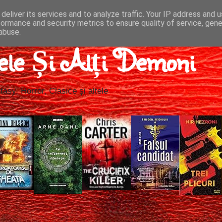
deliver its services and to analyze traffic. Your IP address and 
formance and security metrics to ensure quality of service, gen
abuse.
ele Și Alți Demoni
tasy, Horror, Clasice și altele