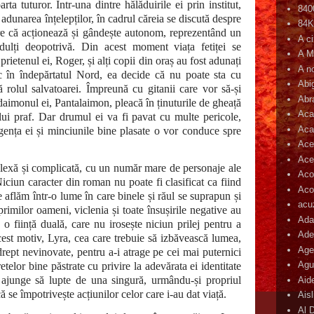
ta tuturor. Într-una dintre hălăduirile ei prin institut,
840
 adunarea înțelepților, în cadrul căreia se discută despre
84
are că acționează și gândește autonom, reprezentând un
A c
adulți deopotrivă. Din acest moment viața fetiței se
A M
prietenul ei, Roger, și alți copii din oraș au fost adunați
A n
c în îndepărtatul Nord, ea decide că nu poate sta cu
Abi
 rolul salvatoarei. Împreună cu gitanii care vor să-și
Abr
daimonul ei, Pantalaimon, pleacă în ținuturile de gheață
Aca
lui praf. Dar drumul ei va fi pavat cu multe pericole,
Aca
igența ei și minciunile bine plasate o vor conduce spre
Ace
Ace
exă și complicată, cu un număr mare de personaje ale
Aco
Niciun caracter din roman nu poate fi clasificat ca fiind
Acop
 aflăm într-o lume în care binele și răul se suprapun și
acu
rimilor oameni, viclenia și toate însușirile negative au
Ada
 ființă duală, care nu irosește niciun prilej pentru a
Ade
cest motiv, Lyra, cea care trebuie să izbăvească lumea,
Age
 drept nevinovate, pentru a-i atrage pe cei mai puternici
Agu
etelor bine păstrate cu privire la adevărata ei identitate
ița ajunge să lupte de una singură, urmându-și propriul
Aid
 se împotrivește acțiunilor celor care i-au dat viață.
Ais
Al 