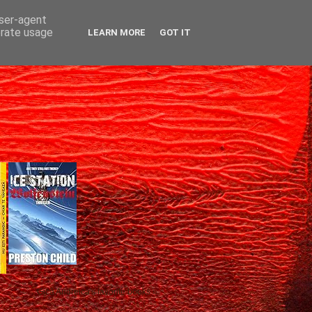
user-agent
erate usage
LEARN MORE
GOT IT
Gică Andreica's favorite books »