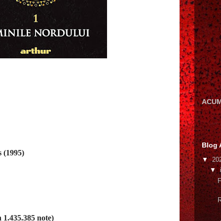
ACUM
Blog 
s (1995)
▼
20
▼
F
R
 1.435.385 note)