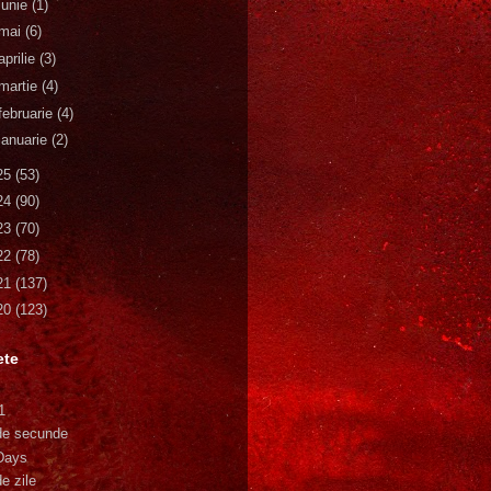
iunie
(1)
mai
(6)
aprilie
(3)
martie
(4)
februarie
(4)
ianuarie
(2)
25
(53)
24
(90)
23
(70)
22
(78)
21
(137)
20
(123)
ete
1
de secunde
Days
e zile