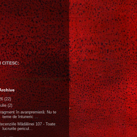
 CITESC:
Gică Andreica's favorite books »
Archive
26
(22)
iulie
(2)
ragment în avanpremieră: Nu te
teme de întuneric ...
ecenziile Mădălinei 107 - Toate
lucrurile pericul...