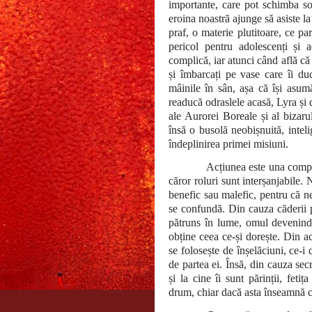
importante, care pot schimba soar
eroina noastră ajunge să asiste la
praf, o materie plutitoare, ce p
pericol pentru adolescenți și 
complică, iar atunci când află că 
și îmbarcați pe vase care îi du
mâinile în sân, așa că își asumă
readucă odraslele acasă, Lyra și 
ale Aurorei Boreale și al bizaru
însă o busolă neobișnuită, intel
îndeplinirea primei misiuni.
Acțiunea este una compl
căror roluri sunt interșanjabile. 
benefic sau malefic, pentru că ne
se confundă. Din cauza căderii p
pătruns în lume, omul devenind o
obține ceea ce-și dorește. Din a
se folosește de înșelăciuni, ce-i
de partea ei. Însă, din cauza secr
și la cine îi sunt părinții, fet
drum, chiar dacă asta înseamnă că