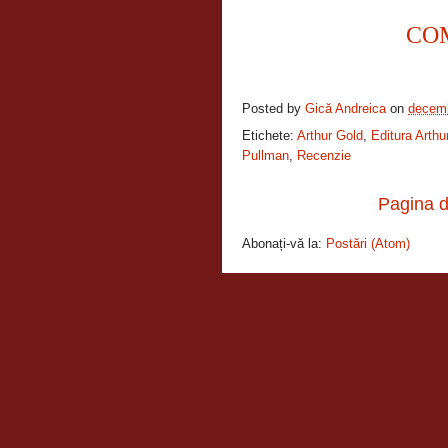
CO
Posted by
Gică Andreica
on
decemb
Etichete:
Arthur Gold
,
Editura Arthu
Pullman
,
Recenzie
Pagina d
Abonați-vă la:
Postări (Atom)