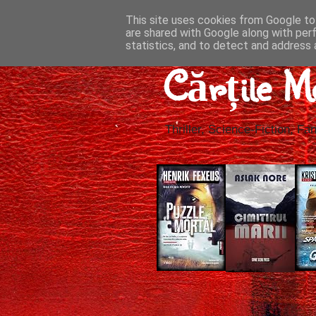
This site uses cookies from Google to 
are shared with Google along with per
statistics, and to detect and address 
Cărțile M
Thriller, Science-Fiction, Fan