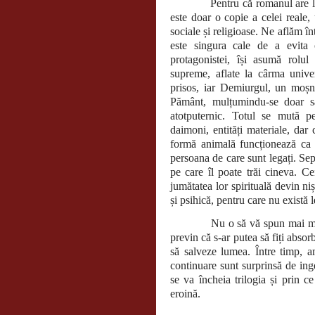
Pentru că romanul are l
este doar o copie a celei reale,
sociale și religioase. Ne aflăm î
este singura cale de a evita
protagonistei, își asumă rolul
supreme, aflate la cârma univer
prisos, iar Demiurgul, un moșn
Pământ, mulțumindu-se doar să 
atotputernic. Totul se mută pe
daimoni, entități materiale, dar 
formă animală funcționează ca n
persoana de care sunt legați. S
pe care îl poate trăi cineva. Cei
jumătatea lor spirituală devin ni
și psihică, pentru care nu există l
Nu o să vă spun mai multe de
previn că s-ar putea să fiți absor
să salveze lumea. Între timp, am
continuare sunt surprinsă de ing
se va încheia trilogia și prin 
eroină.