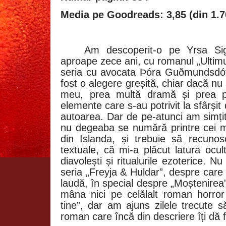
Media pe Goodreads: 3,85 (din 1.7
Am descoperit-o pe Yrsa Sig
aproape zece ani, cu romanul „Ultimul
seria cu avocata Þóra Guðmundsdót
fost o alegere greșită, chiar dacă nu
meu, prea multă dramă și prea pu
elemente care s-au potrivit la sfârșit
autoarea. Dar de pe-atunci am simțit
nu degeaba se numără printre cei mai c
din Islanda, și trebuie să recunosc
textuale, că mi-a plăcut latura ocul
diavolești și ritualurile ezoterice. N
seria „Freyja & Huldar”, despre care
laudă, în special despre „Moștenirea
mâna nici pe celălalt roman horror
tine”, dar am ajuns zilele trecute s
roman care încă din descriere îți dă fi