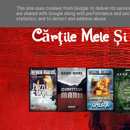
This site uses cookies from Google to deliver its servic
are shared with Google along with performance and secu
statistics, and to detect and address abuse.
Cărțile Mele Ș
Thriller, Science-Fiction, Fantasy, Horror, Cla