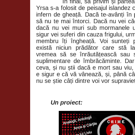
În final, să privim și partea po
Yrsa s-a folosit de peisajul islandez 
infern de gheață. Dacă te-avânți în 
să nu te mai întorci. Dacă nu vei c
dacă nu vei muri sub mormanele u
sigur vei suferi din cauza frigului, u
membru îți îngheață. Voi sunteți 
există niciun prădător care stă l
vremea să se înrăutățească sau să
suplimentare de îmbrăcăminte. Dar
ceva, și nu știi dacă e mort sau viu
e sigur e că vă vânează, și, până câ
nu se știe câți dintre voi vor supravieț
Un proiect: