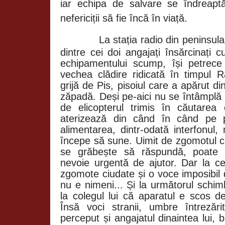
iar echipa de salvare se îndreapt
nefericiții să fie încă în viață.
La stația radio din peninsula
dintre cei doi angajați însărcinați
echipamentului scump, își petrec
vechea clădire ridicată în timpul 
grijă de Pis, pisoiul care a apărut di
zăpadă. Deși pe-aici nu se întâmplă 
de elicopterul trimis în căutarea c
aterizează din când în când pe p
alimentarea, dintr-odată interfonul,
începe să sune. Uimit de zgomotul ce
se grăbește să răspundă, poate 
nevoie urgentă de ajutor. Dar la ce
zgomote ciudate și o voce imposibil 
nu e nimeni... Și la următorul schim
la colegul lui că aparatul e scos de
Însă voci stranii, umbre întrezări
perceput și angajatul dinaintea lui, 