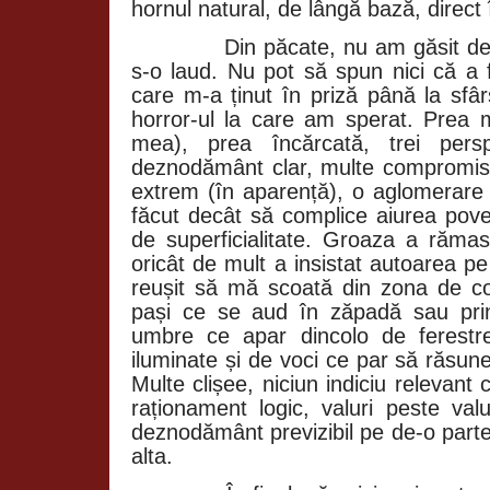
hornul natural, de lângă bază, direct
Din păcate, nu am găsit de
s-o laud. Nu pot să spun nici că a
care m-a ținut în priză până la sfâr
horror-ul la care am sperat. Prea 
mea), prea încărcată, trei pers
deznodământ clar, multe compromisur
extrem (în aparență), o aglomerar
făcut decât să complice aiurea poves
de superficialitate. Groaza a răm
oricât de mult a insistat autoarea pe 
reușit să mă scoată din zona de c
pași ce se aud în zăpadă sau prin
umbre ce apar dincolo de ferestr
iluminate și de voci ce par să răsu
Multe clișee, niciun indiciu relevan
raționament logic, valuri peste valu
deznodământ previzibil pe de-o parte
alta.