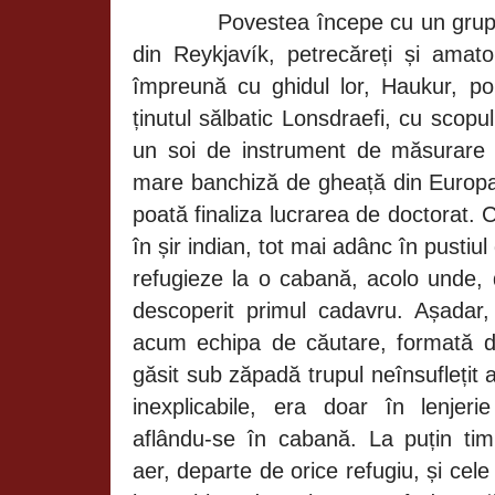
Povestea începe cu un grup 
din Reykjavík, petrecăreți și amator
împreună cu ghidul lor, Haukur, por
ținutul sălbatic Lonsdraefi, cu scopu
un soi de instrument de măsurare 
mare banchiză de gheață din Europa
poată finaliza lucrarea de doctorat. C
în șir indian, tot mai adânc în pusti
refugieze la o cabană, acolo unde,
descoperit primul cadavru. Așadar, 
acum echipa de căutare, formată d
găsit sub zăpadă trupul neînsuflețit a
inexplicabile, era doar în lenjerie
aflându-se în cabană. La puțin tim
aer, departe de orice refugiu, și cele 