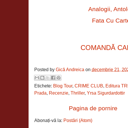
Analogii, Antol
Fata Cu Cart
COMANDĂ CA
Posted by
Gică Andreica
on
decembrie 21, 20
Etichete:
Blog Tour
,
CRIME CLUB
,
Editura TR
Prada
,
Recenzie
,
Thriller
,
Yrsa Sigurdardottir
Pagina de pornire
Abonați-vă la:
Postări (Atom)