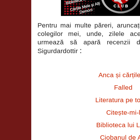
Pentru mai multe păreri, aruncați
colegilor mei, unde, zilele a
urmează să apară recenzii d
:
Sigurdardottir
Anca și cărțil
Falled
Literatura pe t
Citește-mi-
Biblioteca lui L
Ciobanul de 