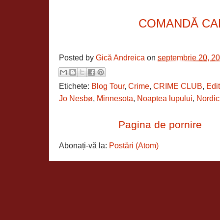
COMANDĂ CA
Posted by
Gică Andreica
on
septembrie 20, 2
Etichete:
Blog Tour
,
Crime
,
CRIME CLUB
,
Edi
Jo Nesbø
,
Minnesota
,
Noaptea lupului
,
Nordic
Pagina de pornire
Abonați-vă la:
Postări (Atom)