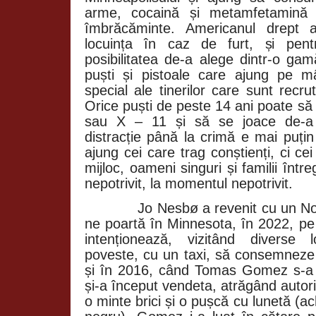
arme, cocaină și metamfetamină 
îmbrăcăminte. Americanul drept a
locuința în caz de furt, și pent
posibilitatea de-a alege dintr-o ga
puști și pistoale care ajung pe mâ
special ale tinerilor care sunt recru
Orice puști de peste 14 ani poate să 
sau X – 11 și să se joace de-a 
distracție până la crimă e mai puți
ajung cei care trag conștienți, ci cei
mijloc, oameni singuri și familii între
nepotrivit, la momentul nepotrivit.
Jo Nesbø a revenit cu un Nordic
ne poartă în Minnesota, în 2022, pe 
intenționează, vizitând diverse 
poveste, cu un taxi, să consemneze 
și în 2016, când Tomas Gomez s-a î
și-a început vendeta, atrăgând autorit
o minte brici și o pușcă cu lunetă (ach