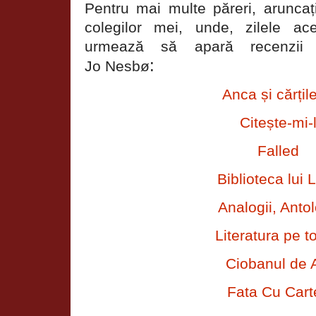
Pentru mai multe păreri, aruncați
colegilor mei, unde, zilele a
urmează să apară recenzii 
:
Jo Nesbø
Anca și cărțil
Citește-mi-
Falled
Biblioteca lui L
Analogii, Antol
Literatura pe t
Ciobanul de 
Fata Cu Cart