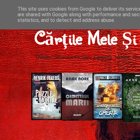
This site uses cookies from Google to deliver its servic
are shared with Google along with performance and secu
statistics, and to detect and address abuse.
Cărțile Mele Ș
Thriller, Science-Fiction, Fantasy, Horror, Cla