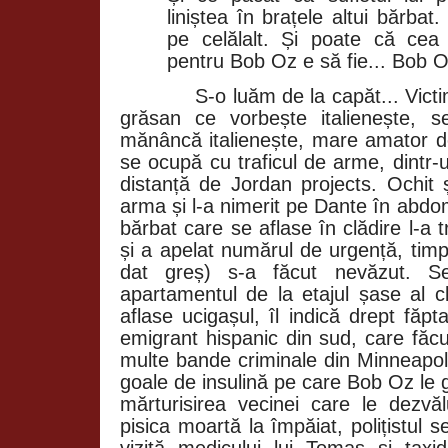
liniștea în brațele altui bărba
pe celălalt. Și poate că ce
pentru Bob Oz e să fie... Bob O
S-o luăm de la capăt... Vic
grăsan ce vorbește italienește, s
mănâncă italienește, mare amator de 
se ocupă cu traficul de arme, dintr-un
distanță de Jordan projects. Ochit ș
arma și l-a nimerit pe Dante în abdo
bărbat care se aflase în clădire l-a
și a apelat numărul de urgență, timp
dat greș) s-a făcut nevăzut. Se
apartamentul de la etajul șase al cl
aflase ucigașul, îl indică drept f
emigrant hispanic din sud, care făc
multe bande criminale din Minneapolis
goale de insulină pe care Bob Oz le gă
mărturisirea vecinei care le dezv
pisica moartă la împăiat, polițistul 
vizită medicului lui Tomas și taxid