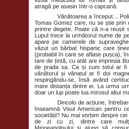
atragă pe asasin într-o capcană.
Vânătoarea a început... Poliț
Tomas Gomez care, nu se știe prin 
printre degete. Poate că n-a reușit 
Lupul trece la următorul nume de pe
apare pe camerele de supravegher
văzut un bărbat hispanic care ținea
(probabil în care se aflase pușca), î
tare de țintă, cu atât are impresia 
de prada sa. Ca și cum totul ar fi
vânătorul și vânatul ar fi doi magne
respingându-se, însă având certit
mare distanța dintre ei. La urma urm
doar un lup poate lua mirosul altui m
Dincolo de acțiune, întreb
înseamnă Visul American pentru cei 
societății? Nu mai vorbim despre cei 
de zi cu zi, dintre care mulți
Minneapolisului și ajung să cons