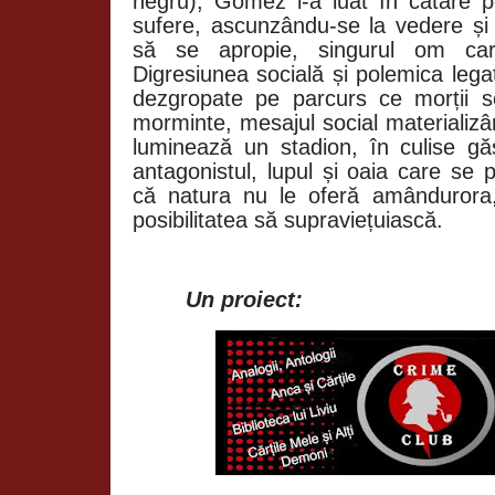
negru), Gomez i-a luat în cătare p
sufere, ascunzându-se la vedere ș
să se apropie, singurul om care
Digresiunea socială și polemica leg
dezgropate pe parcurs ce morții s
morminte, mesajul social materializâ
luminează un stadion, în culise găs
antagonistul, lupul și oaia care se p
că natura nu le oferă amândurora,
posibilitatea să supraviețuiască.
Un proiect: