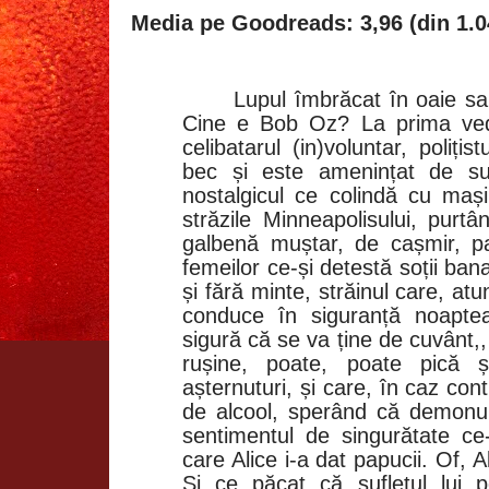
Media pe Goodreads: 3,96 (din 1.0
Lupul îmbrăcat în oaie sa
Cine e Bob Oz? La prima vede
celibatarul (in)voluntar, poliț
bec și este amenințat de su
nostalgicul ce colindă cu mași
străzile Minneapolisului, purt
galbenă muștar, de cașmir, pa
femeilor ce-și detestă soții ban
și fără minte, străinul care, at
conduce în siguranță noaptea
sigură că se va ține de cuvânt,, 
rușine, poate, poate pică 
așternuturi, și care, în caz con
de alcool, sperând că demonul 
sentimentul de singurătate ce-
care Alice i-a dat papucii. Of, Al
Și ce păcat că sufletul lui 