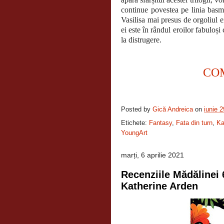
continue povestea pe linia basme
Vasilisa mai presus de orgoliul ei
ei este în rândul eroilor fabuloș
la distrugere.
CO
Posted by
Gică Andreica
on
iunie 
Etichete:
Fantasy
,
Fata din turn
,
Ka
YoungArt
marți, 6 aprilie 2021
Recenziile Mădălinei 
Katherine Arden