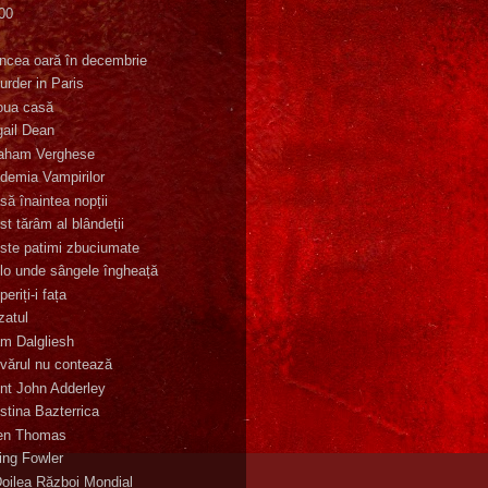
00
K
incea oară în decembrie
urder in Paris
oua casă
gail Dean
aham Verghese
demia Vampirilor
să înaintea nopții
st tărâm al blândeții
ste patimi zbuciumate
lo unde sângele îngheață
eriți-i fața
zatul
m Dalgliesh
vărul nu contează
nt John Adderley
stina Bazterrica
en Thomas
ling Fowler
Doilea Război Mondial