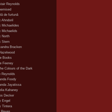
stair Reynolds
hemised
tă de furtună
x Ahndoril
x Michaelides
x Michaelids
x North
x Stern
xandra Bracken
 Hazelwood
ce Books
ce Feeney
the Colours of the Dark
ie Reynolds
nda Foody
nda Jayatissa
lia Kahaney
s Decker
 Engel
 Tintera
 Reyes