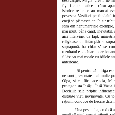
desăvârșire. Magia, creaturile mi
figuri emblematice a căror apar
istorice reale ce au marcat ev
povestea Vasilisei pe fundalul inv
cneji să plătească ani în șir tribu
știm din nenumăratele exemple, c
mai mult, până când, inevitabil, s
aici intervine, de fapt, măiest
religioase cu întâmplările supr
suprapună, ba chiar să se con
rezultatul este chiar impresionant
fi lăsat-o mai moale cu idilele am
anterioare.
Și pentru că intriga es
ne sunt prezentate mai multe pov
Olga, și cu fiica acesteia, Mar
protagonista însăși. Însă Vasia 
Deciziile sale pripite influențe
distruge vieți nevinovate. Cu toa
rațiunii conduce de fiecare dată 
Una peste alta, cred că am crit
apară sfârșitul acestei trilogii, 