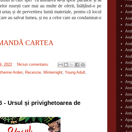
lor rusești care mai au multe de oferit, înălțând-o pe
Ana
 uriaș și de pervertirea lumii materiale, pentru că locul
And
i care au salvat lumea, și nu a celor care au condamnat-o
And
And
And
And
MANDĂ CARTEA
And
And
And
And
29, 2022
Niciun comentariu:
And
therine Arden
,
Recenzie
,
Winternight
,
Young Adult
,
Ane
Ang
Ann
Ann
Ant
6 - Ursul și privighetoarea de
Ant
Ant
Apar
Apa