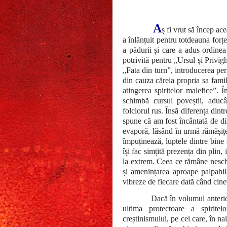
A
ș fi vrut să încep ac
a înlănțuit pentru totdeauna for
a pădurii și care a adus ordinea
potrivită pentru „Ursul și Privi
„Fata din turn”, introducerea per
din cauza căreia propria sa famil
atingerea spiritelor malefice”. 
schimbă cursul poveștii, aduc
folclorul rus. Însă diferența dint
spune că am fost încântată de di
evaporă, lăsând în urmă rămășițe
împuținează, luptele dintre bine 
își fac simțită prezența din plin,
la extrem. Ceea ce rămâne neschi
și amenințarea aproape palpabil
vibreze de fiecare dată când cine
Dacă în volumul anterior
ultima protectoare a spiritel
creștinismului, pe cei care, în na