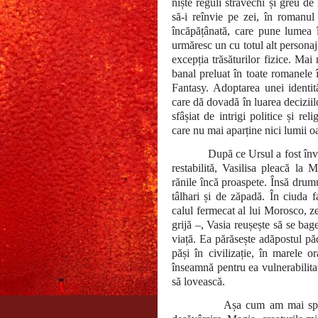
niște reguli străvechi și greu de
să-i reînvie pe zei, în romanul 
încăpățânată, care pune lumea 
urmăresc un cu totul alt persona
excepția trăsăturilor fizice. Mai
banal preluat în toate romanele
Fantasy. Adoptarea unei identită
care dă dovadă în luarea deciziilo
sfâșiat de intrigi politice și rel
care nu mai aparține nici lumii oam
După ce Ursul a fost învi
restabilită, Vasilisa pleacă la 
rănile încă proaspete. Însă drum
tâlhari și de zăpadă. În ciuda f
calul fermecat al lui Morosco, ze
grijă –, Vasia reușește să se bag
viață. Ea părăsește adăpostul păd
păși în civilizație, în marele o
înseamnă pentru ea vulnerabilita
să lovească.
Așa cum am mai spu