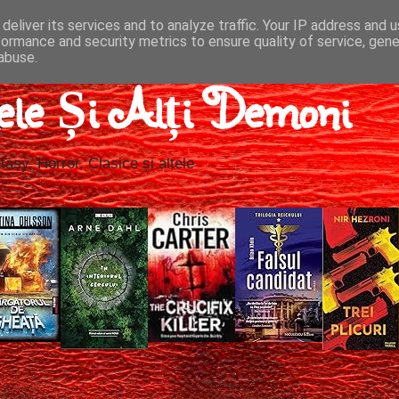
deliver its services and to analyze traffic. Your IP address and 
formance and security metrics to ensure quality of service, gen
abuse.
ele Și Alți Demoni
tasy, Horror, Clasice și altele