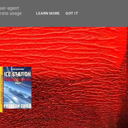
user-agent
erate usage
LEARN MORE
GOT IT
Gică Andreica's favorite books »