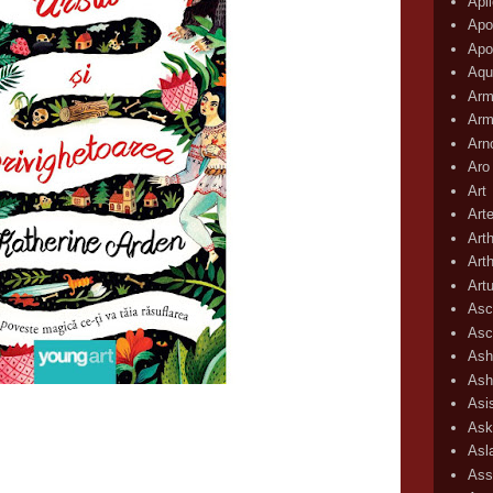
Apli
Apo
Apo
Aqu
Arm
Arm
Arn
Aro
Art
Art
Art
Art
Art
Asc
Asc
Ash
Ash
Asi
Ask
Asl
Ass