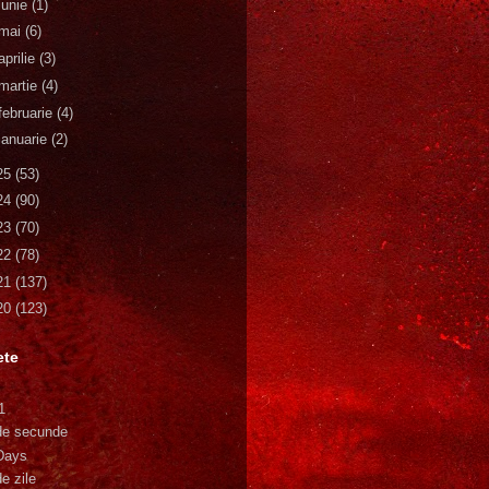
iunie
(1)
mai
(6)
aprilie
(3)
martie
(4)
februarie
(4)
ianuarie
(2)
25
(53)
24
(90)
23
(70)
22
(78)
21
(137)
20
(123)
ete
1
de secunde
Days
e zile