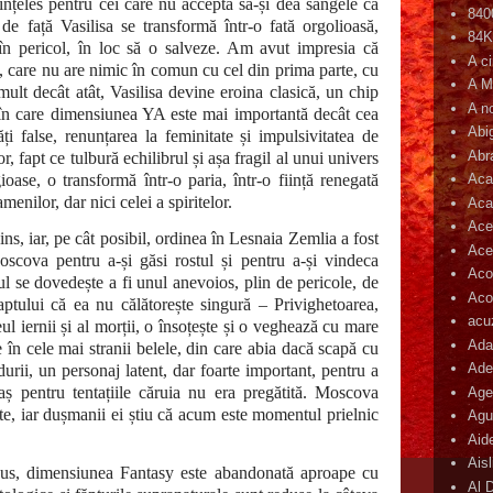
 înțeles pentru cei care nu acceptă să-și dea sângele ca
840
de față Vasilisa se transformă într-o fată orgolioasă,
84
în pericol, în loc să o salveze. Am avut impresia că
A c
j, care nu are nimic în comun cu cel din prima parte, cu
A M
 mult decât atât, Vasilisa devine eroina clasică, un chip
A n
 în care dimensiunea YA este mai importantă decât cea
Abi
ți false, renunțarea la feminitate și impulsivitatea de
Abr
r, fapt ce tulbură echilibrul și așa fragil al unui univers
igioase, o transformă într-o paria, într-o ființă renegată
Aca
enilor, dar nici celei a spiritelor.
Aca
Ace
ns, iar, pe cât posibil, ordinea în Lesnaia Zemlia a fost
Ace
Moscova pentru a-și găsi rostul și pentru a-și vindeca
Aco
ul se dovedește a fi unul anevoios, plin de pericole, de
Acop
aptului că ea nu călătorește singură – Privighetoarea,
acu
ul iernii și al morții, o însoțește și o veghează cu mare
Ada
e în cele mai stranii belele, din care abia dacă scapă cu
Ade
urii, un personaj latent, dar foarte important, pentru a
raș pentru tentațiile căruia nu era pregătită. Moscova
Age
te, iar dușmanii ei știu că acum este momentul prielnic
Agu
Aid
Ais
s, dimensiunea Fantasy este abandonată aproape cu
Al 