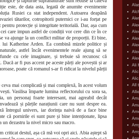
tologice și făpturile supranaturale sunt reduse la câteva
Ala
iție este, de data asta, legată de anumite evenimente
Alc
oluția Rusiei ca stat independent. Autoarea deapănă
Aler
aziei tătarilor, cotropitorii puternici ce i-au forțat pe
Ale
t pentru protecție și integritate teritorială. Dar, așa cum
ei care impun astfel de condiții vor cere din ce în ce
Ale
e va ajunge la un conflict militar de proporții. Ei bine,
Ale
ria lui Katherine Arden. Ea combină mizele politice și
Ale
anaturale, astfel încât evenimentele reale ajung să se
Ale
funde cu cele imaginare, și trebuie să recunosc că
Ale
. Dacă ar fi pus accent pe aceste părți ale poveștii și ar
Ali
oroase, poate că romanul s-ar fi ridicat la nivelul părții
Ali
Ali
te ceva mai complicată și mai complexă, în acest volum
All 
ești. Vasilisa împarte lumina reflectorului cu sora sa,
All
ia, un personaj foarte interesant, mai agreabil decât
Ama
invadează și părțile narațiunii care nu sunt despre ea.
Ama
ază întregul univers, iar dorința naivă de a face bine
Ame
te că pornirile ei sunt pure și bine intenționate, lipsa
Amo
la un dezastru la nivel micro sau macro.
Amy
Amy
icat destul, așa că mă voi opri aici. Abia aștept să
Ana
volumul în care sper ca autoarea să-și spele păcatele și să