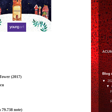
ACUM
Blog 
 Tower (2017)
▼
20
scu
▼
F
R
n 79.738 note)