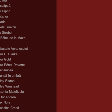
cația
calipsă.
caliptic
itania
ada
ele Luminii
o Strobel
 Sáinz de la Maza
efactele Aoranosului
hur C. Clarke
hur Gold
uro Pérez-Reverte
ensiunea
unsă în umbră
ley Elston
ley Winstead
stenta Maleficului
 for Andrea
ak Nore
assins Creed