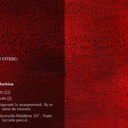
 CITESC:
Gică Andreica's favorite books »
Archive
26
(22)
iulie
(2)
ragment în avanpremieră: Nu te
teme de întuneric ...
ecenziile Mădălinei 107 - Toate
lucrurile pericul...