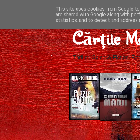
This site uses cookies from Google to 
are shared with Google along with per
statistics, and to detect and address 
Cărțile M
Thriller, Science-Fiction, Fan