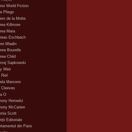
nsi World Fiction
e Pliego
ers de la Motte
rea Killmore
rea Mara
reas Eschbach
rei Mladin
rew Bourelle
rew Child
rzej Sapkowski
y Weir
 Riel
ela Marsons
 Cleeves
a O
hony Horowitz
hony McCarten
onia Scott
iții Editoriale
rtamentul din Paris