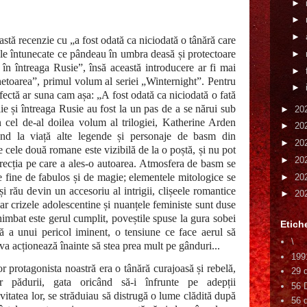
►
►
►
eastă recenzie cu „a fost odată ca niciodată o tânără care
țele întunecate ce pândeau în umbra deasă și protectoare
►
 în întreaga Rusie”, însă această introducere ar fi mai
►
ghetoarea”, primul volum al seriei „Winternight”. Pentru
►
fectă ar suna cam așa: „A fost odată ca niciodată o fată
ie și întreaga Rusie au fost la un pas de a se nărui sub
►
20
În cel de-al doilea volum al trilogiei, Katherine Arden
►
20
ând la viață alte legende și personaje de basm din
►
20
re cele două romane este vizibilă de la o poștă, și nu pot
►
20
recția pe care a ales-o autoarea. Atmosfera de basm se
 fine de fabulos și de magie; elementele mitologice se
►
20
și rău devin un accesoriu al intrigii, clișeele romantice
►
20
 iar crizele adolescentine și nuanțele feministe sunt duse
mbat este gerul cumplit, poveștile spuse la gura sobei
Etich
ă a unui pericol iminent, o tensiune ce face aerul să
\
va acționează înainte să stea prea mult pe gânduri...
199
 protagonista noastră era o tânără curajoasă și rebelă,
29 
or pădurii, gata oricând să-i înfrunte pe adepții
56 
ivitatea lor, se străduiau să distrugă o lume clădită după
56 d