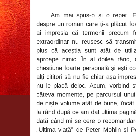
Am
mai
spus
-o
și o repet. E
despre un roman care ți-a plăcut foa
ai impresia că termenii precum f
extraordinar nu reușesc să transmi
plus că aceștia sunt atât de util
aproape nimic. În al doilea rând, a
chestiune foarte personală și ești co
alți cititori să nu fie chiar așa impr
nu le placă deloc. Acum, vorbind st
câteva momente, pe parcursul unui
de niște volume atât de bune, încât 
la rând după ce am dat ultima pagină 
dată când mi se cere o recomandare
„Ultima viață” de Peter Mohlin și P