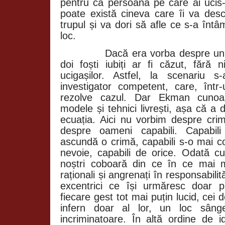
pentru că persoana pe care ai ucis-
poate există cineva care îi va de
trupul și va dori să afle ce s-a înt
loc.
Dacă era vorba despre un r
doi foști iubiți ar fi căzut, fără 
ucigașilor. Astfel, la scenariu 
investigator competent, care, într-
rezolve cazul. Dar Ekman cunoaș
modele și tehnici livrești, așa că a
ecuația. Aici nu vorbim despre crimi
despre oameni capabili. Capabili
ascundă o crimă, capabili s-o mai c
nevoie, capabili de orice. Odată cu 
noștri coboară din ce în ce mai 
raționali și angrenați în responsabilit
excentrici ce își urmăresc doar p
fiecare gest tot mai puțin lucid, cei 
infern doar al lor, un loc sâng
incriminatoare. În altă ordine de i