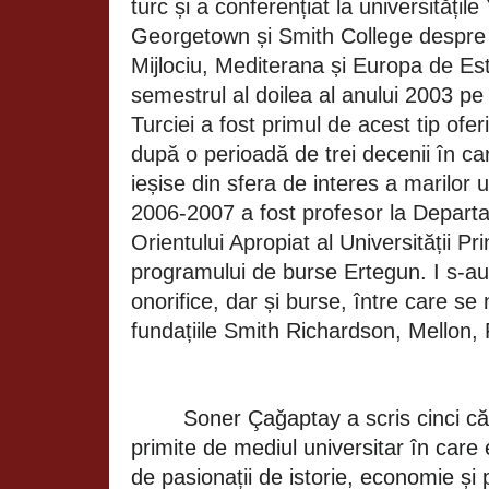
turc și a conferențiat la universitățile
Georgetown și Smith College despre s
Mijlociu, Mediterana și Europa de Est
semestrul al doilea al anului 2003 pe
Turciei a fost primul de acest tip ofer
după o perioadă de trei decenii în ca
ieșise din sfera de interes a marilor 
2006-2007 a fost profesor la Departa
Orientului Apropiat al Universității Pr
programului de burse Ertegun. I s-au a
onorifice, dar și burse, între care se
fundațiile Smith Richardson, Mellon, 
Soner Çaǧaptay a scris cinci căr
primite de mediul universitar în care 
de pasionații de istorie, economie și 