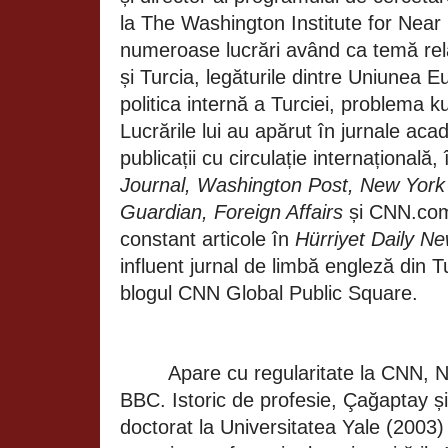
la The Washington Institute for Near 
numeroase lucrări având ca temă relaț
și Turcia, legăturile dintre Uniunea E
politica internă a Turciei, problema k
Lucrările lui au apărut în jurnale ac
publicații cu circulație internațională,
Journal, Washington Post, New York 
Guardian, Foreign Affairs
și CNN.com
constant articole în
Hürriyet Daily N
influent jurnal de limbă engleză din 
blogul CNN Global Public Square.
Apare cu regularitate la CNN, 
BBC.
Istoric de profesie, Çağaptay ș
doctorat la Universitatea Yale (2003)