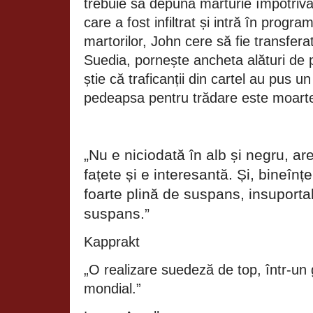
trebuie să depună mărturie împotriva 
care a fost infiltrat și intră în progra
martorilor, John cere să fie transfer
Suedia, pornește ancheta alături de pol
știe că traficanții din cartel au pus un
pedeapsa pentru trădare este moart
„Nu e niciodată în alb și negru, ar
fațete și e interesantă. Și, bineînț
foarte plină de suspans, insuportab
suspans.”
Kapprakt
„O realizare suedeză de top, într-un
mondial.”