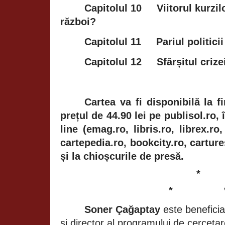
Capitolul 10
Viitorul kurzi
război?
Capitolul 11
Pariul politici
Capitolul 12
Sfârșitul crize
Cartea va fi disponibilă la fi
prețul de 44.90 lei pe publisol.ro, 
line (emag.ro, libris.ro, librex.ro,
cartepedia.ro, bookcity.ro, carture
și la chioșcurile de presă.
*
*
Soner Çağaptay
este beneficia
și director al programului de cercetar