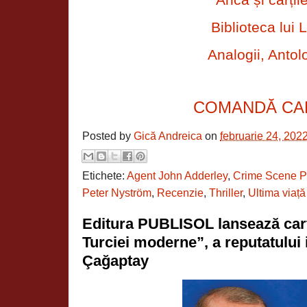
Biblioteca lui L
Analogii, Antolo
COMANDĂ CA
Posted by
Gică Andreica
on
februarie 24, 202
Etichete:
Agent John Adderley
,
Crime Scene P
Peter Nyström
,
Recenzie
,
Thriller
,
Ultima viață
Editura PUBLISOL lansează cart
Turciei moderne”, a reputatului 
Çağaptay