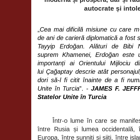
autocrate și into
„
Cea mai dificilă misiune cu care m
de ani de carieră diplomatică a fost
Tayyip Erdoğan. Alături de Bibi 
suprem Khamenei, Erdoğan este unu
importanți ai Orientului Mijlociu 
lui
Çağaptay descrie atât personajul,
dori să-l fi citit înainte de a fi n
Unite în Turcia
”. -
JAMES F. JEFFR
Statelor Unite în Turcia
Într-o lume în care se manifes
între Rusia și lumea occidentală, î
Europa, între sunniți și șiiți, între is