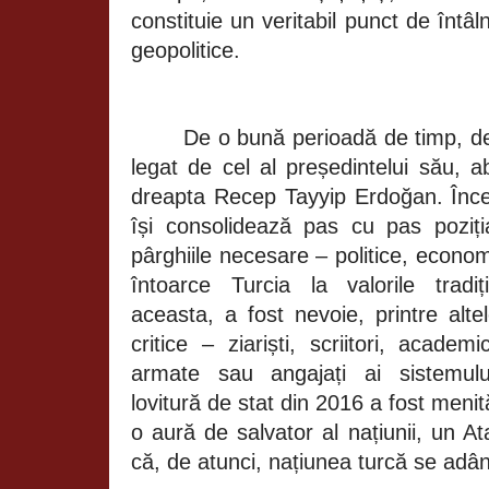
constituie un veritabil punct de întâln
geopolitice.
De o bună perioadă de timp, des
legat de cel al președintelui său, abi
dreapta Recep Tayyip Erdoğan. Înc
își consolidează pas cu pas poziți
pârghiile necesare – politice, econom
întoarce Turcia la valorile tradi
aceasta, a fost nevoie, printre alte
critice – ziariști, scriitori, academ
armate sau angajați ai sistemului
lovitură de stat din 2016 a fost menit
o aură de salvator al națiunii, un A
că, de atunci, națiunea turcă se adân