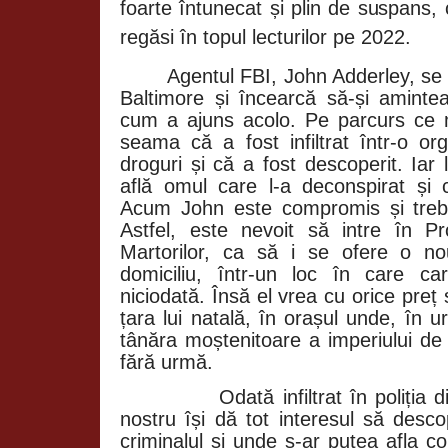
foarte întunecat și plin de suspans,
regăsi în topul lecturilor pe 2022.
Agentul FBI, John Adderley, se t
Baltimore și încearcă să-și aminte
cum a ajuns acolo. Pe parcurs ce m
seama că a fost infiltrat într-o org
droguri și că a fost descoperit. Iar
află omul care l-a deconspirat și
Acum John este compromis și treb
Astfel, este nevoit să intre în P
Martorilor, ca să i se ofere o no
domiciliu, într-un loc în care ca
niciodată. Însă el vrea cu orice preț
țara lui natală, în orașul unde, în 
tânăra moștenitoare a imperiului d
fără urmă.
Odată infiltrat în poliția 
nostru își dă tot interesul să desc
criminalul și unde s-ar putea afla cor