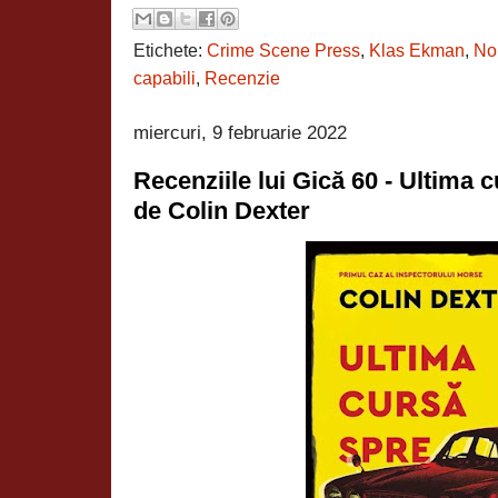
Etichete:
Crime Scene Press
,
Klas Ekman
,
Nor
capabili
,
Recenzie
miercuri, 9 februarie 2022
Recenziile lui Gică 60 - Ultima
de Colin Dexter