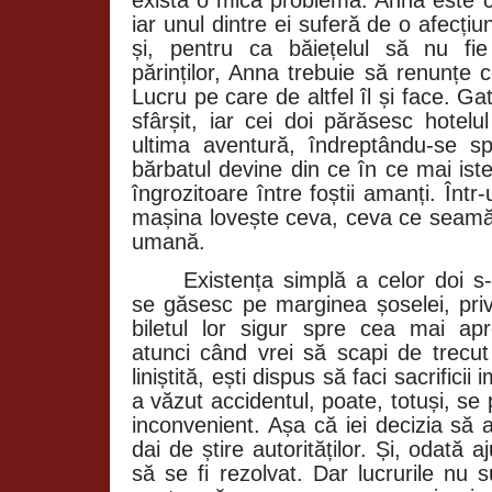
iar unul dintre ei suferă de o afecțiu
și, pentru ca băiețelul să nu fi
părinților, Anna trebuie să renunțe 
Lucru pe care de altfel îl și face. Ga
sfârșit, iar cei doi părăsesc hotel
ultima aventură, îndreptându-se 
bărbatul devine din ce în ce mai iste
îngrozitoare între foștii amanți. În
mașina lovește ceva, ceva ce seamăn
umană.
Existența simplă a celor doi s
se găsesc pe marginea șoselei, priv
biletul lor sigur spre cea mai apr
atunci când vrei să scapi de trecut
liniștită, ești dispus să faci sacrific
a văzut accidentul, poate, totuși, se
inconvenient. Așa că iei decizia să 
dai de știre autorităților. Și, odată 
să se fi rezolvat. Dar lucrurile nu 