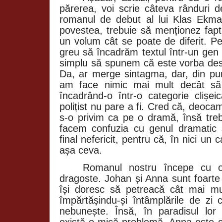
părerea, voi scrie câteva rânduri d
romanul de debut al lui Klas Ekma
povestea, trebuie să menționez fap
un volum cât se poate de diferit. Pe
greu să încadrăm textul într-un gen d
simplu să spunem că este vorba despr
Da, ar merge sintagma, dar, din p
am face nimic mai mult decât să l
încadrând-o într-o categorie clișei
polițist nu pare a fi. Cred că, deocam
s-o privim ca pe o dramă, însă tre
facem confuzia cu genul dramati
final nefericit, pentru că, în nici un
așa ceva.
Romanul nostru începe cu 
dragoste. Johan și Anna sunt foarte 
își doresc să petreacă cât mai mul
împărtășindu-și întâmplările de zi 
nebunește. Însă, în paradisul lor e
există o mică problemă. Anna este că