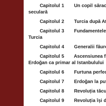
Capitolul 1
Un copil sărac 
seculară
Capitolul 2
Turcia după A
Capitolul 3
Fundamentele 
Turcia
Capitolul 4
Generalii fău
Capitolul 5
Ascensiunea fu
Erdoğan ca primar al Istanbulului
Capitolul 6
Furtuna perfe
Capitolul 7
Erdoğan la pute
Capitolul 8
Revoluția tăc
Capitolul 9
Revoluția își 