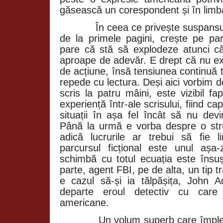
găsească un corespondent și în limb
În ceea ce privește suspansu
de la primele pagini, crește pe parc
pare că stă să explodeze atunci câ
aproape de adevăr. E drept că nu ex
de acțiune, însă tensiunea continuă t
repede cu lectura. Deși aici vorbim
scris la patru mâini, este vizibil f
experiență într-ale scrisului, fiind c
situații în așa fel încât să nu devin
Până la urmă e vorba despre o stru
adică lucrurile ar trebui să fie l
parcursul ficțional este unul așa-z
schimbă cu totul ecuația este însuș
parte, agent FBI, pe de alta, un tip t
e cazul să-și ia tălpășița, John 
departe eroul detectiv cu care 
americane.
Un volum superb care împlet