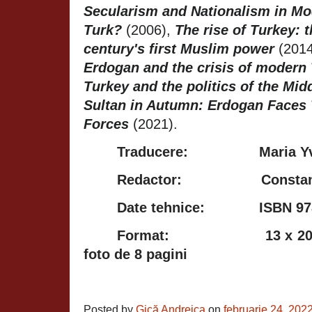
Secularism and Nationalism in Mo
Turk?
(2006),
The rise of Turkey: t
century's first Muslim power
(201
Erdogan and the crisis of modern
Turkey and the politics of the Mid
Sultan in Autumn: Erdogan Faces 
Forces
(2021).
Traducere:
Maria Y
Redactor
:
Constan
Date tehnice:
ISBN 97
Format:
13 x 2
foto de 8 pagini
Posted by
Gică Andreica
on
februarie 24, 202