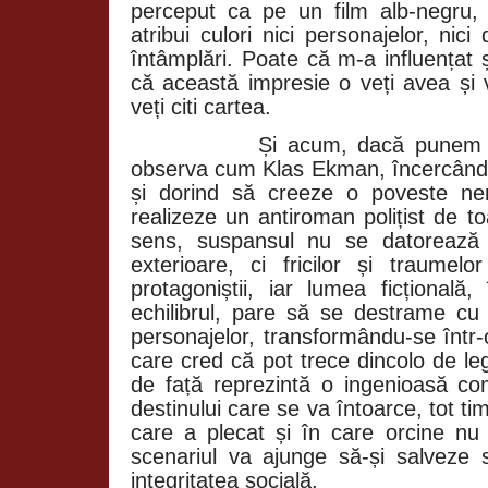
perceput ca pe un film alb-negru,
atribui culori nici personajelor, nici
întâmplări. Poate că m-a influențat 
că această impresie o veți avea și 
veți citi cartea.
Și acum, dacă punem totul
observa cum Klas Ekman, încercând 
și dorind să creeze o poveste nem
realizeze un antiroman polițist de t
sens, suspansul nu se datorează î
exterioare, ci fricilor și traume
protagoniștii, iar lumea ficțională
echilibrul, pare să se destrame cu 
personajelor, transformându-se într-
care cred că pot trece dincolo de le
de față reprezintă o ingenioasă c
destinului care se va întoarce, tot ti
care a plecat și în care orcine nu 
scenariul va ajunge să-și salveze s
integritatea socială.