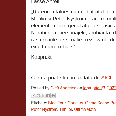
Lasse Anrell
„Rareori întâlnești un debut atât de m
Mohlin și Peter Nyström, care în mult
elemente noi în genul atât de clasic a
Narațiunea, personajele, ambianța, di
răsturnările de situație, rezolvările 
exact cum trebuie.”
Kapprakt
Cartea poate fi comandată de
AICI
.
Posted by
Gică Andreica
on
februarie 23, 202
Etichete:
Blog Tour
,
Concurs
,
Crime Scene Pr
Peter Nyström
,
Thriller
,
Ultima viață