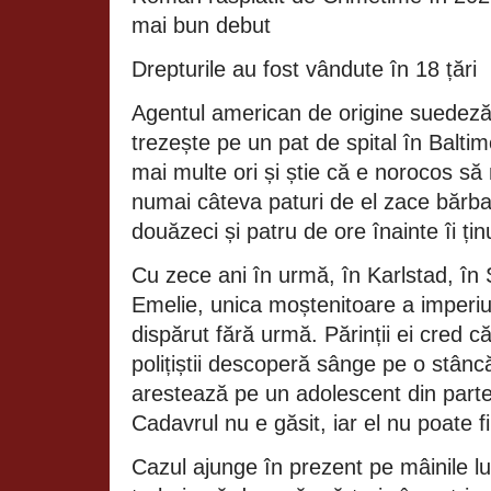
mai bun debut
Drepturile au fost vândute în 18 țări
Agentul american de origine suedez
trezește pe un pat de spital în Balti
mai multe ori și știe că e norocos să m
numai câteva paturi de el zace bărba
douăzeci și patru de ore înainte îi țin
Cu zece ani în urmă, în Karlstad, în
Emelie, unica moștenitoare a imperi
dispărut fără urmă. Părinții ei cred c
polițiștii descoperă sânge pe o stâncă
arestează pe un adolescent din parte
Cadavrul nu e găsit, iar el nu poate 
Cazul ajunge în prezent pe mâinile lu