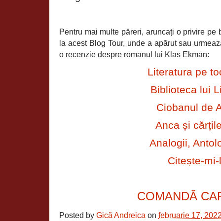
Pentru mai multe păreri, aruncați o privire pe b
la acest Blog Tour, unde a apărut sau urmează
o recenzie despre romanul lui Klas Ekman:
Literatura pe to
Biblioteca lui L
Ciobanul de A
Anca și cărțil
Analogii, Antolo
Citește-mi-
COMANDĂ CA
Posted by
Gică Andreica
on
februarie 17, 202