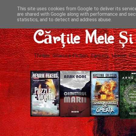
This site uses cookies from Google to deliver its servic
are shared with Google along with performance and secu
statistics, and to detect and address abuse.
Cărțile Mele Ș
Thriller, Science-Fiction, Fantasy, Horror, Cla