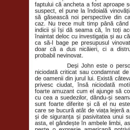
faptului că ancheta a fost aproape s
suspect, el pune la îndoială vinovăți
să găsească noi perspective din ca
caz. Nu trece mult timp până când
indicii și își dă seama că, în toți ac
înaintat deloc cu investigația și au c
ca să-l bage pe presupusul vinovat
doar că a dus nicăieri, ci a dist
probabil nevinovat.
Deși John este o perso
niciodată criticat sau condamnat de
de oamenii din jurul lui. Există câte
privesc ciudat, însă niciodată mot
foarte amuzant cum el ajunge să co
cu cea a suedezilor, dându-și seam
sunt foarte diferite și că el nu est
care se bucură atât de viața lejeră a 
și de siguranța și pasivitatea unui
asta, el gândește în ambele limbi, as
peste o expresie americană potrivit