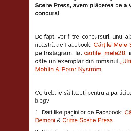
Scene Press, avem plăcerea de a v
concurs!
De fapt, vor fi trei concursuri, unul a
Cărțile Mele 
noastră de Facebook:
pe Instagram, la:
cartile_mele28
, 
câte un exemplar din romanul
„Ult
Mohlin & Peter Nyström
.
Ce trebuie să faceți pentru a partici
blog?
1. Dați like paginilor de Facebook:
Că
Demoni
&
Crime Scene Press
.