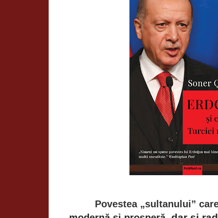
Povestea „sultanului” car
dar și rad
modernă și prosperă,