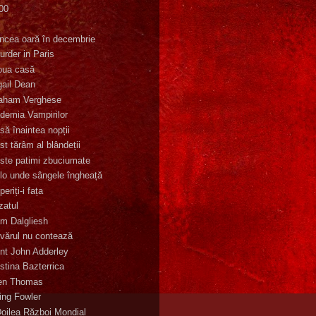
00
K
incea oară în decembrie
urder in Paris
oua casă
gail Dean
aham Verghese
demia Vampirilor
să înaintea nopții
st tărâm al blândeții
ste patimi zbuciumate
lo unde sângele îngheață
eriți-i fața
zatul
m Dalgliesh
vărul nu contează
nt John Adderley
stina Bazterrica
en Thomas
ling Fowler
Doilea Război Mondial