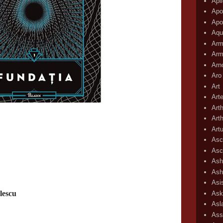
Apli
Apo
Apo
Aqu
Arm
Arm
Arn
Aro
Art
Art
Art
Art
Art
Asc
Asc
Ash
Ash
Asi
lescu
Ask
Asl
Ass