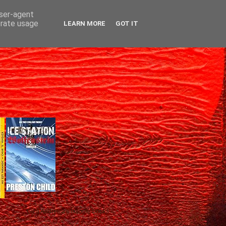
user-agent
erate usage
LEARN MORE
GOT IT
Gică Andreica's favorite books »