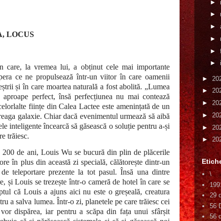
►
►
►
A, LOCUS
►
►
►
n care, la vremea lui, a obținut cele mai importante
era ce ne propulsează într-un viitor în care oamenii
►
20
ștrii și în care moartea naturală a fost abolită. „Lumea
►
20
s aproape perfect, însă perfecțiunea nu mai contează
►
20
celorlalte ființe din Calea Lactee este amenințată de un
►
20
treaga galaxie. Chiar dacă evenimentul urmează să aibă
țele inteligente încearcă să găsească o soluție pentru a-și
►
20
re trăiesc.
►
20
e 200 de ani, Louis Wu se bucură din plin de plăcerile
Etich
 ore în plus din această zi specială, călătorește dintr-un
 de teleportare prezente la tot pasul. Însă una dintre
\
e, și Louis se trezește într-o cameră de hotel în care se
199
tul că Louis a ajuns aici nu este o greșeală, creatura
29 
tru a salva lumea. Într-o zi, planetele pe care trăiesc cei
56 
e vor dispărea, iar pentru a scăpa din fața unui sfârșit
56 d