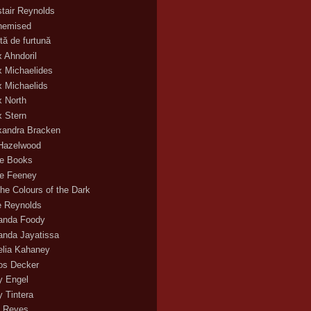
stair Reynolds
hemised
tă de furtună
x Ahndoril
x Michaelides
x Michaelids
x North
x Stern
xandra Bracken
 Hazelwood
ce Books
ce Feeney
the Colours of the Dark
ie Reynolds
nda Foody
nda Jayatissa
lia Kahaney
s Decker
 Engel
 Tintera
 Reyes