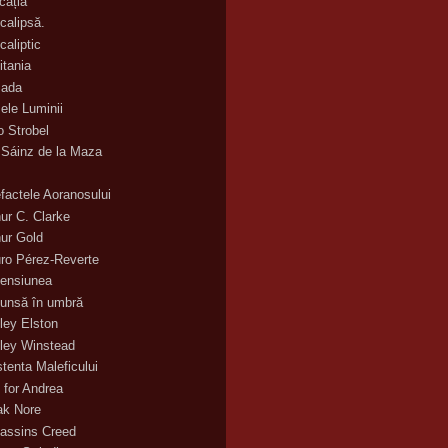
cația
calipsă.
caliptic
itania
ada
ele Luminii
o Strobel
 Sáinz de la Maza
efactele Aoranosului
hur C. Clarke
hur Gold
uro Pérez-Reverte
ensiunea
unsă în umbră
ley Elston
ley Winstead
stenta Maleficului
 for Andrea
ak Nore
assins Creed