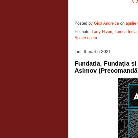
C
Posted by
Gică Andreica
on
aprilie
Etichete:
Larry Niven
,
Lumea Inelar
Space opera
luni, 8 martie 2021
Fundația, Fundația și
Asimov (Precomandă -