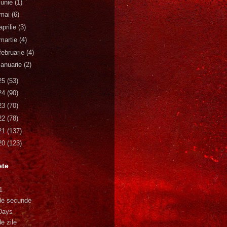
iunie
(1)
mai
(6)
aprilie
(3)
martie
(4)
februarie
(4)
ianuarie
(2)
25
(53)
24
(90)
23
(70)
22
(78)
21
(137)
20
(123)
ete
1
de secunde
Days
e zile