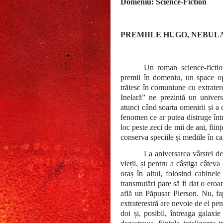
Domeniu: Science-Fiction
PREMIILE HUGO, NEBUL
Un roman science-fictio
premii în domeniu, un space op
trăiesc în comuniune cu extratere
Inelară” ne prezintă un univer
atunci când soarta omenirii și a 
fenomen ce ar putea distruge în
loc peste zeci de mii de ani, fiin
conserva speciile și mediile în ca
La aniversarea vârstei d
vieții, și pentru a câștiga câteva
oraș în altul, folosind cabinele
transmutări pare să fi dat o eroar
află un Păpușar Pierson. Nu, fap
extraterestră are nevoie de el pen
doi și, posibil, întreaga galaxi