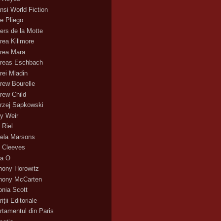
nsi World Fiction
e Pliego
ers de la Motte
rea Killmore
rea Mara
reas Eschbach
rei Mladin
rew Bourelle
rew Child
rzej Sapkowski
y Weir
 Riel
ela Marsons
 Cleeves
a O
hony Horowitz
hony McCarten
onia Scott
iții Editoriale
rtamentul din Paris