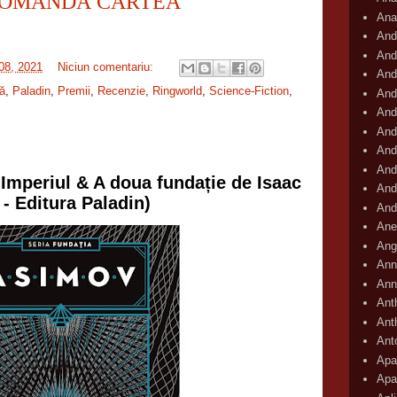
OMANDĂ CARTEA
Ana
And
And
 08, 2021
Niciun comentariu:
And
ă
,
Paladin
,
Premii
,
Recenzie
,
Ringworld
,
Science-Fiction
,
And
And
And
And
And
 Imperiul & A doua fundație de Isaac
And
 Editura Paladin)
And
Ane
Ang
Ann
Ann
Ant
Ant
Ant
Apar
Apa