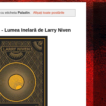
 cu eticheta
Paladin
.
Afișați toate postările
8 - Lumea Inelară de Larry Niven