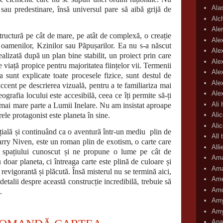
Ala
sau predestinare, însă universul pare să aibă grijă de
Alc
Aler
tructură pe cât de mare, pe atât de complexă, o creație
Ale
 oamenilor, Kzinilor sau Păpușarilor. Ea nu s-a născut
Ale
ealizată după un plan bine stabilit, un proiect prin care
Ale
 viață propice pentru majoritatea ființelor vii. Termenii
Ale
ora sunt explicate toate procesele fizice, sunt destul de
Ale
accent pe descrierea vizuală, pentru a te familiariza mai
Ale
ografia locului este accesibilă, ceea ce îți permite să-ți
Ali
 mai mare parte a Lumii Inelare. Nu am insistat aproape
le protagonist este planeta în sine.
Ali
Ali
ială și continuând ca o aventură într-un mediu
plin de
All 
rry Niven, este un roman plin de exotism, o carte care
All
 spațiului cunoscut și ne propune o lume pe cât de
Ama
 doar planeta, ci întreaga carte este plină de culoare și
Ama
 revigorantă și plăcută. Însă misterul nu se termină aici,
Ame
 detalii despre această construcție incredibilă, trebuie să
Amo
.
Amy
Amy
Ana