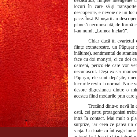
dezastruos, ființele inteligente 
locuri în care să-și transpor
descoperite, e nevoie de un loc n
pace. Însă Păpușarii au descoperi
planetă necunoscută, de formă ci
l-au numit „Lumea Inelară”.
Chiar dacă în cvartetul 
ființe extraterestre, un Păpușar
înălțime), sentimentul de straniet
face cu doi monștri, ci cu doi cam
oameni, pericolele care vor ven
necunoscut. Deși există momen
Păpușar, ele sunt depășite, uneori
lucrurile revin la normal. Nu e v
despre digresiunea dintre o mint
acestea fiind modurile prin care ș
Trecând dintr-o navă în a
ostil, cei patru protagoniști tre
intră în contact. Mai mult o pl
surprize, iar ceea ce părea un c
viață. Cu toate că întreaga lume 
autorul lasă loc și chiar introd