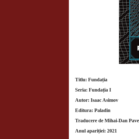
Titlu: Fundația
Seria: Fundația I
Autor: Isaac Asimov
Editura: Paladin
Traducere de Mihai-Dan Pave
Anul apariției: 2021