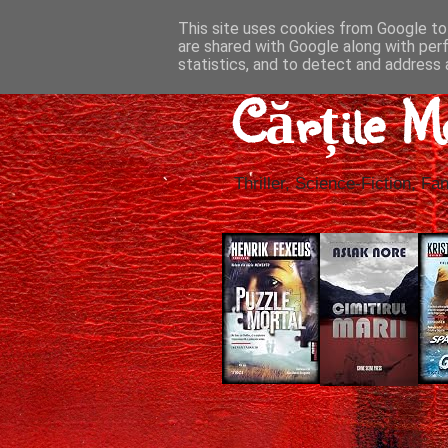
This site uses cookies from Google to 
are shared with Google along with per
statistics, and to detect and address 
Cărțile M
Thriller, Science-Fiction, Fan