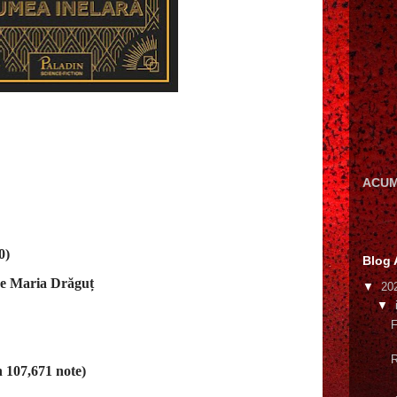
ACUM
0)
Blog 
de Maria Drăguț
▼
20
▼
F
R
 107,671 note)