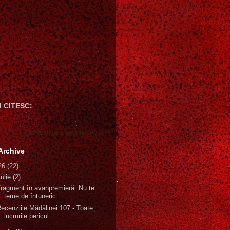
 CITESC:
Gică Andreica's favorite books »
Archive
26
(22)
iulie
(2)
ragment în avanpremieră: Nu te
teme de întuneric ...
ecenziile Mădălinei 107 - Toate
lucrurile pericul...