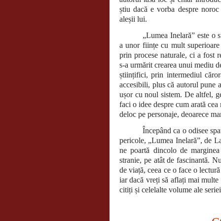
știu dacă e vorba despre noroc 
aleșii lui.
„Lumea Inelară” este o s
a unor ființe cu mult superioare
prin procese naturale, ci a fost r
s-a urmărit crearea unui mediu de
științifici, prin intermediul căr
accesibili, plus că autorul pune 
ușor cu noul sistem. De altfel, ge
faci o idee despre cum arată cea
deloc pe personaje, deoarece mare
Începând ca o odisee spaț
pericole, „Lumea Inelară”, de La
ne poartă dincolo de marginea
stranie, pe atât de fascinantă. Nu
de viață, ceea ce o face o lectură
iar dacă vreți să aflați mai multe
citiți și celelalte volume ale seriei