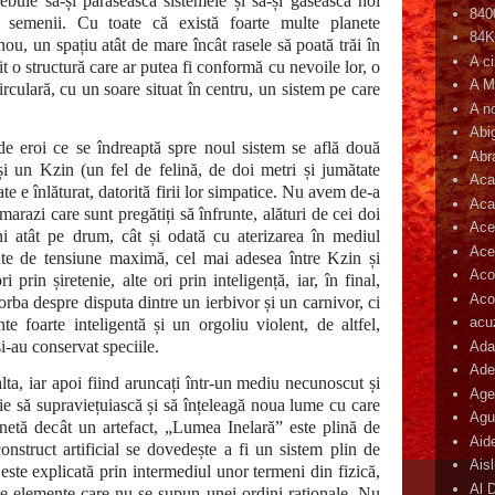
trebuie să-și părăsească sistemele și să-și găsească noi
840
te semenii. Cu toate că există foarte multe planete
84
ou, un spațiu atât de mare încât rasele să poată trăi în
A c
t o structură care ar putea fi conformă cu nevoile lor, o
A M
rculară, cu un soare situat în centru, un sistem pe care
A n
Abi
de eroi ce se îndreaptă spre noul sistem se află două
Abr
 și un Kzin (un fel de felină, de doi metri și jumătate
Aca
ate e înlăturat, datorită firii lor simpatice. Nu avem de-a
Aca
arazi care sunt pregătiți să înfrunte, alături de cei doi
Ace
i atât pe drum, cât și odată cu aterizarea în mediul
Ace
te de tensiune maximă, cel mai adesea între Kzin și
Aco
 prin șiretenie, alte ori prin inteligență, iar, în final,
Acop
orba despre disputa dintre un ierbivor și un carnivor, ci
acu
e foarte inteligentă și un orgoliu violent, de altfel,
i-au conservat speciile.
Ada
Ade
lta, iar apoi fiind aruncați într-un mediu necunoscut și
Age
buie să supraviețuiască și să înțeleagă noua lume cu care
Agu
anetă decât un artefact, „Lumea Inelară” este plină de
Aid
onstruct artificial se dovedește a fi un sistem plin de
Ais
este explicată prin intermediul unor termeni din fizică,
Al 
uce elemente care nu se supun unei ordini raționale. Nu