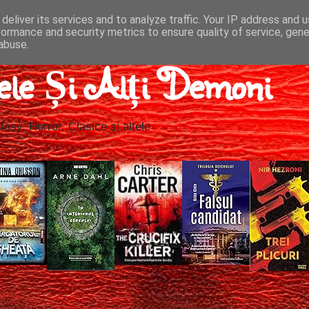
deliver its services and to analyze traffic. Your IP address and 
formance and security metrics to ensure quality of service, gen
abuse.
ele Și Alți Demoni
tasy, Horror, Clasice și altele