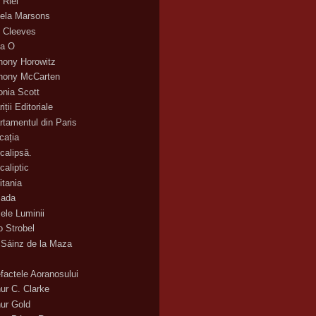
 Riel
ela Marsons
 Cleeves
a O
hony Horowitz
hony McCarten
onia Scott
iții Editoriale
rtamentul din Paris
cația
calipsă.
caliptic
itania
ada
ele Luminii
o Strobel
 Sáinz de la Maza
efactele Aoranosului
hur C. Clarke
hur Gold