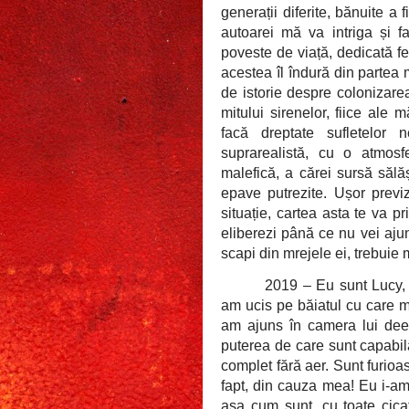
generații diferite, bănuite a 
autoarei mă va intriga și 
poveste de viață, dedicată fem
acestea îl îndură din partea 
de istorie despre colonizarea
mitului sirenelor, fiice ale
facă dreptate sufletelor n
suprarealistă, cu o atmos
malefică, a cărei sursă sălă
epave putrezite. Ușor previz
situație, cartea asta te va p
eliberezi până ce nu vei ajun
scapi din mrejele ei, trebuie 
2019 – Eu sunt Lucy, 
am ucis pe băiatul cu care mi
am ajuns în camera lui dee
puterea de care sunt capabi
complet fără aer. Sunt furioas
fapt, din cauza mea! Eu i-am
așa cum sunt, cu toate cicat