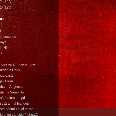
21
(137)
20
(123)
ete
1
de secunde
Days
e zile
00
K
incea oară în decembrie
urder in Paris
oua casă
gail Dean
aham Verghese
demia Vampirilor
să înaintea nopții
st tărâm al blândeții
ste patimi zbuciumate
lo unde sângele îngheață