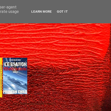
user-agent
erate usage
LEARN MORE
GOT IT
Gică Andreica's favorite books »