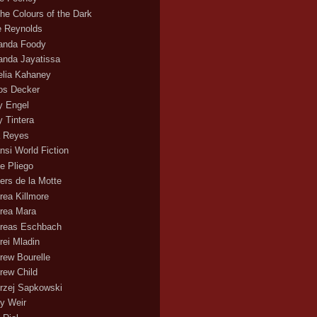
the Colours of the Dark
ie Reynolds
nda Foody
nda Jayatissa
lia Kahaney
s Decker
 Engel
 Tintera
 Reyes
nsi World Fiction
e Pliego
ers de la Motte
rea Killmore
rea Mara
reas Eschbach
rei Mladin
rew Bourelle
rew Child
rzej Sapkowski
y Weir