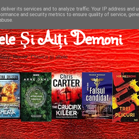
deliver its services and to analyze traffic. Your IP address and 
formance and security metrics to ensure quality of service, gen
abuse.
ele Și Alți Demoni
tasy, Horror, Clasice și altele