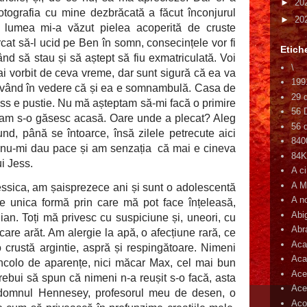
►
20
 fotografia cu mine dezbrăcată a făcut înconjurul
►
20
ată lumea mi-a văzut pielea acoperită de cruste
rcat să-l ucid pe Ben în somn, consecințele vor fi
Etich
d să stau și să aștept să fiu exmatriculată. Voi
\
 vorbit de ceva vreme, dar sunt sigură că ea va
199
 având în vedere că și ea e somnambulă. Casa de
29 
ess e pustie. Nu mă așteptam să-mi facă o primire
56 
eram s-o găsesc acasă. Oare unde a plecat? Aleg
56 d
d, până se întoarce, însă zilele petrecute aici
840
le nu-mi dau pace și am senzația
că mai e cineva
84
ui Jess.
A c
A M
ssica, am șaisprezece ani și sunt o adolescentă
A n
uie unica formă prin care mă pot face înțeleasă,
Abi
ian. Toți mă privesc cu suspiciune și, uneori, cu
Abr
 care arăt. Am alergie la apă, o afecțiune rară, ce
Aca
o crustă argintie, aspră și respingătoare. Nimeni
Aca
ncolo de aparențe, nici măcar Max, cel mai bun
Ace
 trebui să spun că nimeni n-a reușit s-o facă, asta
Ace
domnul Hennesey, profesorul meu de desen, o
Aco