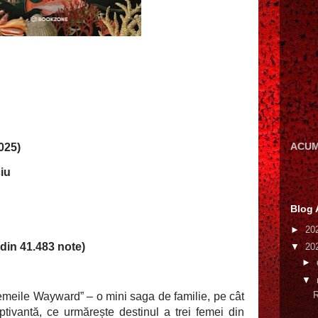
ACUM
2025)
iu
Blog 
►
20
din 41.483 note)
▼
20
►
▼
R
Femeile Wayward” – o mini saga de familie, pe cât
tivantă, ce urmărește destinul a trei femei din