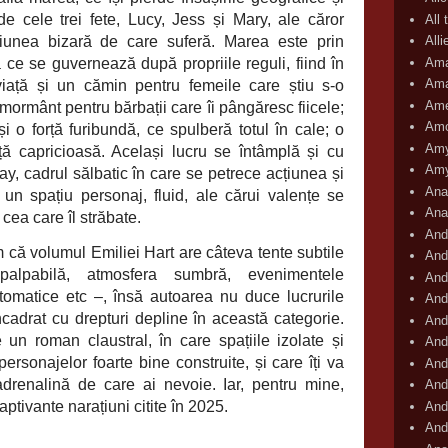
de cele trei fete, Lucy, Jess și Mary, ale căror
All 
țiunea bizară de care suferă. Marea este prin
All
Ama
 ce se guvernează după propriile reguli, fiind în
Ama
viață și un cămin pentru femeile care știu s-o
Ame
 mormânt pentru bărbații care îi pângăresc fiicele;
Amo
i o forță furibundă, ce spulberă totul în cale; o
Amy
ă capricioasă. Același lucru se întâmplă și cu
Amy
y, cadrul sălbatic în care se petrece acțiunea și
Ana
, un spațiu personaj, fluid, ale cărui valențe se
Ana
cea care îl străbate.
And
rm că volumul Emiliei Hart are câteva tente subtile
And
alpabilă, atmosfera sumbră, evenimentele
And
ntomatice etc –, însă autoarea nu duce lucrurile
And
ncadrat cu drepturi depline în această categorie.
And
e un roman claustral, în care spațiile izolate și
And
ersonajelor foarte bine construite, și care îți va
And
drenalină de care ai nevoie. Iar, pentru mine,
And
ptivante narațiuni citite în 2025.
And
And