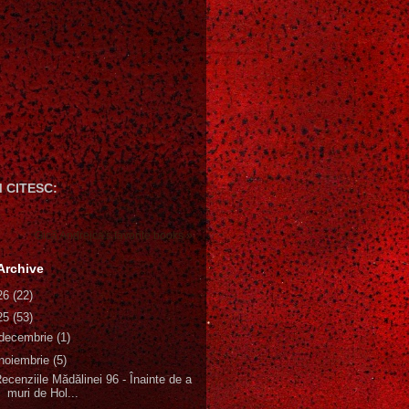
 CITESC:
Gică Andreica's favorite books »
Archive
26
(22)
25
(53)
decembrie
(1)
noiembrie
(5)
ecenziile Mădălinei 96 - Înainte de a
muri de Hol...