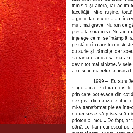
trimis-o și altora, iar acum
facultății. Mi-e rușine, to
argintii. Iar acum că am înce
mult mai grave. Nu am de gân
pleca la sora mea. Nu am mai
înțelege ce mi se întâmplă,
pe stânci în care locuiește J
cu surle și trâmbițe, dar sp
să rămân, adică să mă ascun
devin tot mai sinistre. Vise
aici, și nu mă refer la pisica l
1999 –
Eu sunt Je
singuratică. Pictura constit
prin care pot evada din cotid
dezgust, din cauza felului în
mi-a transformat pielea într-
nu reușește să privească di
prieten al meu... De fapt, ar
până ce l-am cunoscut pe 