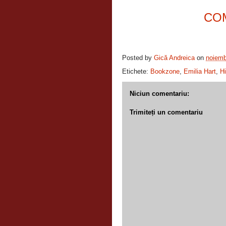
CO
Posted by
Gică Andreica
on
noiemb
Etichete:
Bookzone
,
Emilia Hart
,
Hi
Niciun comentariu:
Trimiteți un comentariu