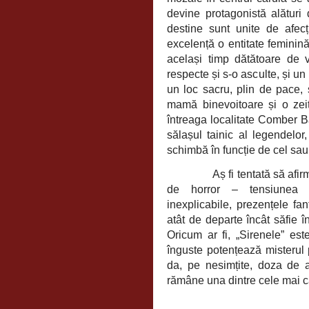
devine protagonistă alături 
destine sunt unite de afec
excelență o entitate feminină
același timp dătătoare de 
respecte și s-o asculte, și un
un loc sacru, plin de pace, ș
mamă binevoitoare și o zeiț
întreaga localitate Comber Ba
sălașul tainic al legendelor
schimbă în funcție de cel sau 
Aș fi tentată să afi
de horror – tensiunea p
inexplicabile, prezențele fa
atât de departe încât săfie î
Oricum ar fi, „Sirenele” est
înguste potențează misterul p
da, pe nesimțite, doza de a
rămâne una dintre cele mai ca