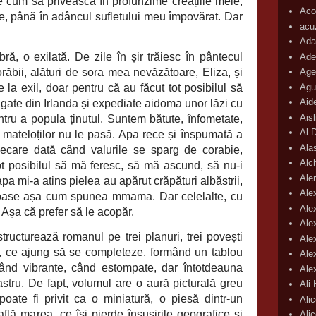
ie cum să privească în profunzime creațiile mele,
Acop
re, până în adâncul sufletului meu împovărat. Dar
acu
Ada
, o exilată. De zile în șir trăiesc în pântecul
Ade
orăbii, alături de sora mea nevăzătoare, Eliza, și
Age
Agu
la exil, doar pentru că au făcut tot posibilul să
Aid
gate din Irlanda și expediate aidoma unor lăzi cu
Ais
ntru a popula ținutul. Suntem bătute, înfometate,
Al 
r mateloților nu le pasă. Apa rece și înspumată a
Ala
iecare dată când valurile se sparg de corabie,
Alc
t posibilul să mă feresc, să mă ascund, să nu-i
Aler
a mi-a atins pielea au apărut crăpături albăstrii,
Ale
moase așa cum spunea mmama. Dar celelalte, cu
Ale
. Așa că prefer să le acopăr.
Ale
structurează romanul pe trei planuri, trei povești
Ale
te, ce ajung să se completeze, formând un tablou
Ale
când vibrante, când estompate, dar întotdeauna
Ale
astru. De fapt, volumul are o aură picturală greu
Ali
poate fi privit ca o miniatură, o piesă dintr-un
Ali
flă marea, ce își pierde însușirile geografice și
Ali