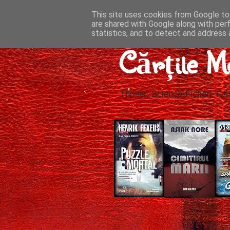
This site uses cookies from Google to 
are shared with Google along with per
statistics, and to detect and address 
Cărțile M
Thriller, Science-Fiction, Fan