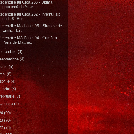
ecenziile lui Gică 233 - Ultima
problemă de Artur...
ecenziile lui Gică 232 - Infernul alb
de R.S. Bur...
ecenziile Mădălinei 95 - Sirenele de
Emilia Hart
ecenziile Mădălinei 94 - Crimă la
Paris de Matthe...
octombrie
(3)
septembrie
(4)
iunie
(5)
mai
(8)
aprilie
(4)
martie
(8)
februarie
(7)
ianuarie
(8)
24
(90)
23
(70)
22
(78)