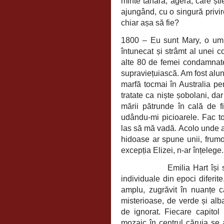
minte tânără, ageră, care șt
ajungând, cu o singură privi
chiar așa să fie?
1800 – Eu sunt Mary, o umbră
întunecat și strâmt al unei c
alte 80 de femei condamnate 
supraviețuiască. Am fost alun
marfă tocmai în Australia pe
tratate ca niște șobolani, da
mării pătrunde în cală de f
udându-mi picioarele. Fac to
las să mă vadă. Acolo unde ap
hidoase ar spune unii, fru
excepția Elizei, n-ar înțelege
Emilia Hart își 
individuale din epoci diferi
amplu, zugrăvit în nuanțe 
misterioase, de verde și alb
de ignorat. Fiecare capitol 
mozaic în centrul căruia se a