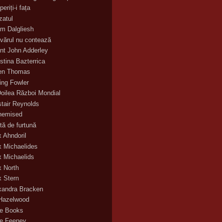
eriți-i fața
zatul
m Dalgliesh
vărul nu contează
nt John Adderley
stina Bazterrica
en Thomas
ling Fowler
Doilea Război Mondial
stair Reynolds
hemised
tă de furtună
x Ahndoril
x Michaelides
x Michaelids
x North
x Stern
xandra Bracken
 Hazelwood
ce Books
ce Feeney