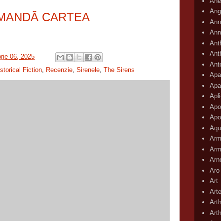
Ane
Ang
MANDĂ CARTEA
Ann
Ann
Ant
Ant
rie 06, 2025
Ant
storical Fiction
,
Recenzie
,
Sirenele
,
The Sirens
Apar
Apa
Apli
Apo
Apo
Aqu
Arm
Arm
Arn
Aro
Art
Art
Art
Art