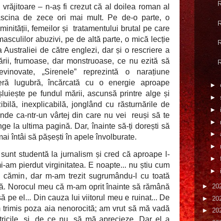
R
fi vrăjitoare – n-aș fi crezut că al doilea roman al
fascina de zece ori mai mult. Pe de-o parte, o
R
inității, femeilor și
tratamentului brutal pe care
masculilor abuzivi, pe de altă parte, o mică lecție
R
 Australiei de către englezi, dar și o rescriere a
 mării, frumoase, dar monstruoase, ce nu ezită să
R
evinovate, „Sirenele” reprezintă o narațiune
feră lugubră, încărcată cu o energie aproape
►
șluiește pe fundul mării, ascunsă printre alge și
►
ibilă, inexplicabilă, jonglând cu răsturnările de
►
rinde ca-ntr-un vârtej din care nu vei
reuși să te
►
ge la ultima pagină. Dar, înainte să-ți dorești să
►
mai întâi să pășești în apele învolburate.
►
sunt studentă la jurnalism și cred că aproape l-
►
-am pierdut virginitatea. E noapte... nu știu cum
►
 cămin, dar m-am trezit sugrumându-l cu toată
►
20
lă. Norocul meu că m-am oprit înainte să rămână
ă pe el... Din cauza lui viitorul meu e ruinat... De
►
20
 trimis poza aia nenorocită; am vrut să mă vadă
►
20
ricile, și, de ce nu, să mă aprecieze. Dar el a