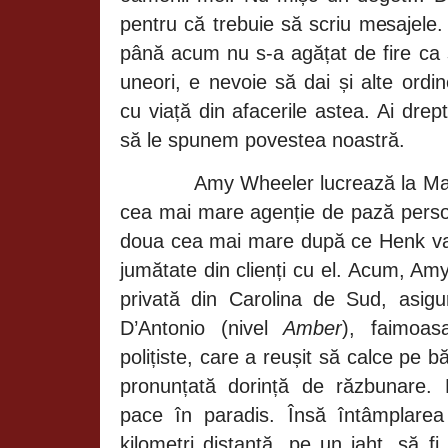
pentru că trebuie să scriu mesajele. 
până acum nu s-a agățat de fire ca 
uneori, e nevoie să dai și alte ord
cu viață din afacerile astea. Ai dr
să le spunem povestea noastră.
Amy Wheeler lucrează la Ma
cea mai mare agenție de pază person
doua cea mai mare după ce Henk v
jumătate
din
clienți
cu el. Acum, Amy
privată din Carolina de Sud, asig
D’Antonio (nivel
Amber
), faimoas
polițiste, care a reușit să calce pe b
pronunțată dorință de răzbunare. 
pace în paradis. Însă întâmplarea
kilometri distanță, pe un iaht, să f