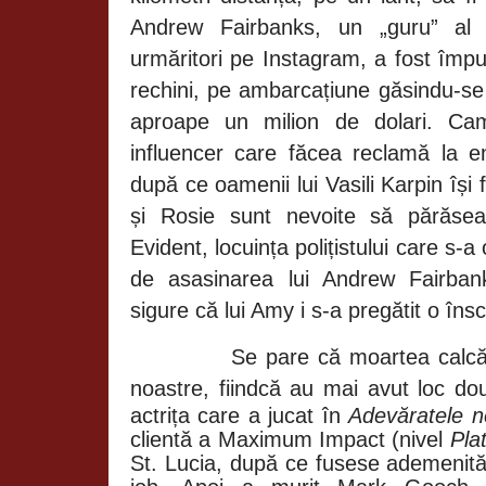
Andrew Fairbanks, un „guru” al 
urmăritori pe Instagram, a fost împu
rechini, pe ambarcațiune găsindu-se 
aproape un milion de dolari. Ca
influencer care făcea reclamă la en
după ce oamenii lui Vasili Karpin își
și Rosie sunt nevoite să părăseas
Evident, locuința polițistului care s-
de asasinarea lui Andrew Fairban
sigure că lui Amy i s-a pregătit o îns
Se pare că moartea calcă
noastre, fiindcă au mai avut loc d
actrița care a jucat în
Adevăratele
n
clientă a Maximum Impact (nivel
Pla
St. Lucia, după ce fusese ademenită