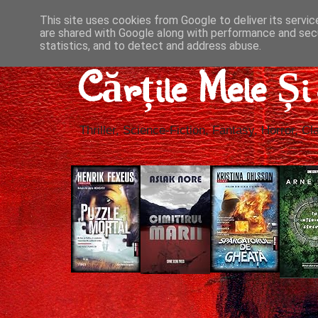
This site uses cookies from Google to deliver its servic
are shared with Google along with performance and secu
statistics, and to detect and address abuse.
Cărțile Mele Ș
Thriller, Science-Fiction, Fantasy, Horror, Cla