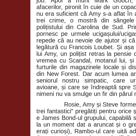
job. Apoi a murit
Mark Gooch, 
afacerilor, pironit în cuie de un copa
nu era suficient că Amy s-a aflat în
trei crime, o mostră din sângele
polițistului din Carolina de Sud. P
pornesc pe urmele ucigașului/uciga
repede că au nevoie de ajutor și că
legătură cu
Francois
Loubet. Și așa
lui Amy, un polițist retras la pensie 
vremea cu Scandal, motanul lui, și
furturile din magazinele locale și disp
din New Forest. Dar acum lumea ar
seniorul nostru simpatic, care ur
avioane, și care se îndreaptă spre 
nimeni nu va smulge un fir din părul nu
Rosie, Amy și Steve forme
trei fantastici” pregătiți pentru orice
e James Bond-ul grupului, capabilă 
la un moment dat a aruncat și o gre
erați curioși), Rambo-ul care uită 