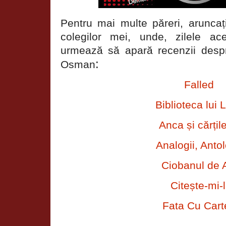
Pentru mai multe păreri, aruncați
colegilor mei, unde, zilele a
urmează să apară recenzii despr
:
Osman
Falled
Biblioteca lui L
Anca și cărțil
Analogii, Antol
Ciobanul de 
Citește-mi-l
Fata Cu Cart