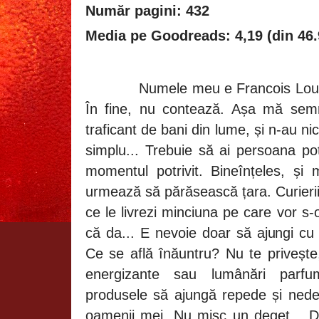
Număr pagini: 432
Media pe Goodreads: 4,19 (din 46.
Numele meu e
Francois
Lou
În fine, nu contează. Așa mă sem
traficant de bani din lume, și n-au n
simplu... Trebuie să ai persoana potri
momentul potrivit. Bineînțeles, și 
urmează să părăsească țara. Curierii
ce le livrezi minciuna pe care vor s
că da... E nevoie doar să ajungi cu
Ce se află înăuntru? Nu te privește,
energizante sau lumânări parf
produsele să ajungă repede și nedet
oamenii mei. Nu mișc un deget... De