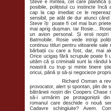
Steve e mintea, cel care planifică ș
posibile, polițistul cu instincte încă
cap la cap imediat ce le repereaz
sensibil, pe atât de dur atunci când 
Steve îți
poate fi cel mai bun priete
mai aprig dușman. Iar Rosie... Rosi
un avion personal. Și eroii noștr
Batmobile. Rosie vede intrigi poliț
continuu titluri pentru viitoarele sal
bărbații cu care a fost, dar, mai al
Orice ucigaș fără scrupule poate fi
uităm că și criminalii sunt la rândul
noastră cu trup și minte tinere ști
oricui, până și să-și negocieze propr
Richard Osman a rev
provocator, alert și spontan, plin d
bătrâneii noștri din
Coopers Chase
să-i urmărim pe protagoniștii di
romanul care deschide o nouă seri
Cadavre schingiuite? Avem. Com