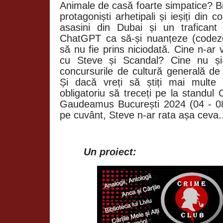
Animale de casă foarte simpatice? Bi
protagoniști arhetipali și ieșiți din
asasini din Dubai și un traficant
ChatGPT ca să-și nuanțeze (codeze
să nu fie prins niciodată. Cine n-ar
cu Steve și Scandal? Cine nu și-
concursurile de cultură generală de
Și dacă vreți să știți mai multe
obligatoriu să treceți pe la standu
Gaudeamus București 2024 (04 - 0
pe cuvânt, Steve n-ar rata așa ceva.
Un proiect: