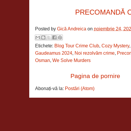
PRECOMANDĂ 
Posted by
Gică Andreica
on
noiembrie 24, 20
Etichete:
Blog Tour Crime Club
,
Cozy Mystery
Gaudeamus 2024
,
Noi rezolvăm crime
,
Preco
Osman
,
We Solve Murders
Pagina de pornire
Abonați-vă la:
Postări (Atom)