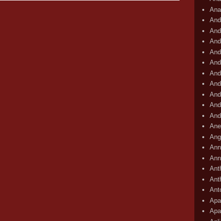
Ana
And
And
And
And
And
And
And
And
And
And
Ane
Ang
Ann
Ann
Ant
Ant
Ant
Apar
Apa