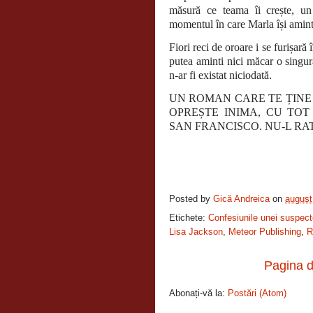
măsură ce teama îi crește, un
momentul în care Marla își amint
Fiori reci de oroare i se furișară
putea aminti nici măcar o singur
n-ar fi existat niciodată.
UN ROMAN CARE TE ȚINE
OPREȘTE INIMA, CU TOT
SAN FRANCISCO. NU-L RA
Posted by
Gică Andreica
on
august
Etichete:
Confesiunile unei suspect
Lisa Jackson
,
Meteor Publishing
,
R
Pagina d
Abonați-vă la:
Postări (Atom)