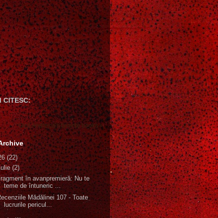
 CITESC:
Gică Andreica's favorite books »
Archive
26
(22)
iulie
(2)
ragment în avanpremieră: Nu te
teme de întuneric ...
ecenziile Mădălinei 107 - Toate
lucrurile pericul...