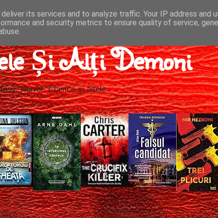
deliver its services and to analyze traffic. Your IP address and 
formance and security metrics to ensure quality of service, gen
abuse.
ele Și Alți Demoni
tasy, Horror, Clasice și altele