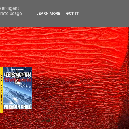
user-agent
erate usage
LEARN MORE
GOT IT
Gică Andreica's favorite books »