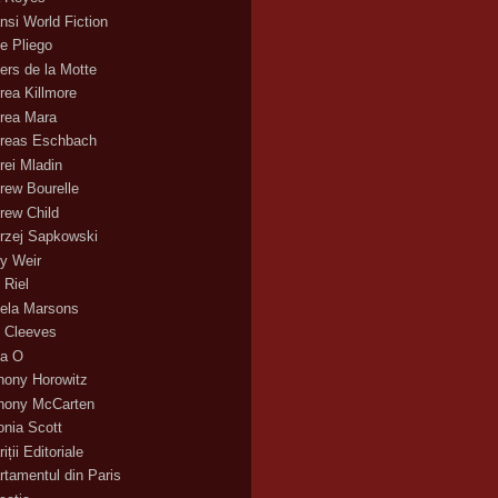
nsi World Fiction
e Pliego
ers de la Motte
rea Killmore
rea Mara
reas Eschbach
rei Mladin
rew Bourelle
rew Child
rzej Sapkowski
y Weir
 Riel
ela Marsons
 Cleeves
a O
hony Horowitz
hony McCarten
onia Scott
iții Editoriale
rtamentul din Paris