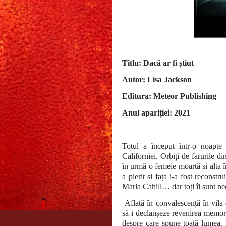
Titlu: Dacă ar fi știut
Autor: Lisa Jackson
Editura: Meteor Publishing
Anul apariției: 2021
Totul a început într-o noapte
Californiei. Orbiți de farurile d
în urmă o femeie moartă și alta 
a pierit și fața i-a fost reconst
Marla Cahill… dar toți îi sunt ne
Aflată în convalescență în vila 
să-i declanșeze revenirea memori
despre care spune toată lumea. 