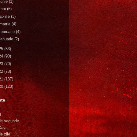
iunie
(1)
mai
(6)
aprilie
(3)
martie
(4)
februarie
(4)
ianuarie
(2)
25
(53)
24
(90)
23
(70)
22
(78)
21
(137)
20
(123)
ete
1
de secunde
Days
e zile