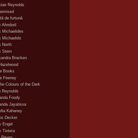
stair Reynolds
hemised
tă de furtună
x Ahndoril
x Michaelides
x Michaelids
x North
x Stern
xandra Bracken
 Hazelwood
ce Books
ce Feeney
the Colours of the Dark
ie Reynolds
nda Foody
nda Jayatissa
lia Kahaney
s Decker
 Engel
 Tintera
 Reyes