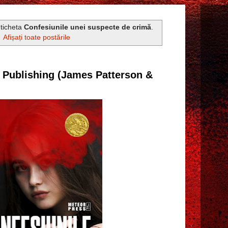
eticheta
Confesiunile unei suspecte de crimă
.
Afișați toate postările
r Publishing (James Patterson &