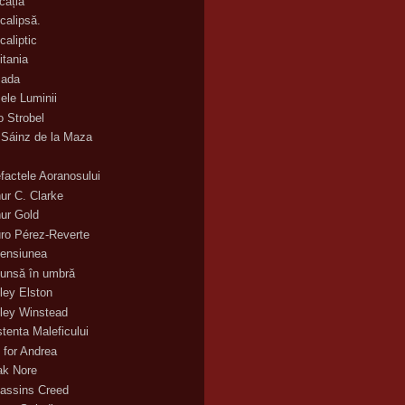
cația
calipsă.
caliptic
itania
ada
ele Luminii
o Strobel
 Sáinz de la Maza
efactele Aoranosului
hur C. Clarke
hur Gold
uro Pérez-Reverte
ensiunea
unsă în umbră
ley Elston
ley Winstead
stenta Maleficului
 for Andrea
ak Nore
assins Creed