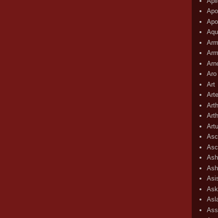
Apli
Apo
Apo
Aqu
Arm
Arm
Arn
Aro
Art
Art
Art
Art
Art
Asc
Asc
Ash
Ash
Asi
Ask
Asl
Ass