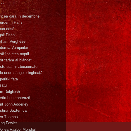
00
K
incea oară în decembrie
urder in Paris
oua casă
gail Dean
aham Verghese
demia Vampirilor
să înaintea nopții
st tărâm al blândeții
ste patimi zbuciumate
lo unde sângele îngheață
eriți-i fața
zatul
m Dalgliesh
vărul nu contează
nt John Adderley
stina Bazterrica
en Thomas
ling Fowler
Doilea Război Mondial