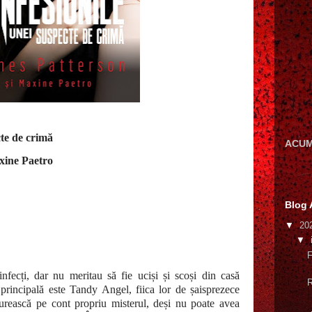
cte de crimă
ACUM
xine Paetro
Blog 
▼
20
▼
F
ecți, dar nu meritau să fie uciși și scoși din casă
R
rincipală este Tandy Angel, fiica lor de șaisprezece
urească pe cont propriu misterul, deși nu poate avea