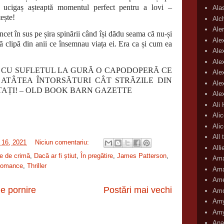
 ucigaș așteaptă momentul perfect pentru a lovi –
Ala
ește!
Alc
Aler
 încet în sus pe șira spinării când își dădu seama că nu-și
Ale
ă clipă din anii ce însemnau viața ei. Era ca și cum ea
Ale
Ale
 CU SUFLETUL LA GURĂ O CAPODOPERĂ CE
Ale
 ATÂTEA ÎNTORSĂTURI CÂT STRĂZILE DIN
Ale
TAȚI! – OLD BOOK BARN GAZETTE
Ale
Ali
Ali
Ali
All 
 16, 2021
Niciun comentariu:
All
e de crimă
,
Dacă ar fi știut
,
În pregătire
,
James Patterson
,
Ama
omance
,
Thriller
Ama
Ame
e pornire
Postări mai vechi
Amo
Amy
Amy
Ana