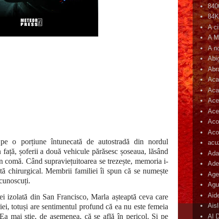
840
84
A c
A M
A n
Abi
Abr
Aca
Aca
Ace
Ace
Aco
Acop
 pe o porțiune întunecată de autostradă din nordul
acu
in față, șoferii a două vehicule părăsesc șoseaua, lăsând
Ada
în comă. Când supraviețuitoarea se trezește, memoria i-
Ade
ruită chirurgical. Membrii familiei îi spun că se numește
Age
cunoscuți.
Agu
Aid
ei izolată din San Francisco, Marla așteaptă ceva care
Ais
ei, totuși are sentimentul profund că ea nu este femeia
Ea mai știe, de asemenea, că se află în pericol. Și pe
Al 