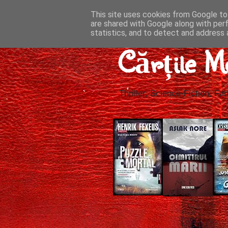
This site uses cookies from Google to 
are shared with Google along with per
statistics, and to detect and address 
Cărțile M
Thriller, Science-Fiction, Fan