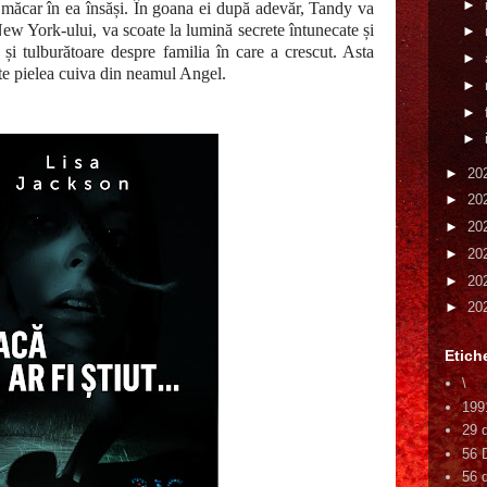
►
 măcar în ea însăși. În goana ei după adevăr, Tandy va
New York-ului, va scoate la lumină secrete întunecate și
►
 și tulburătoare despre familia în care a crescut. Asta
►
ate pielea cuiva din neamul Angel.
►
►
►
►
20
►
20
►
20
►
20
►
20
►
20
Etich
\
199
29 
56 
56 d