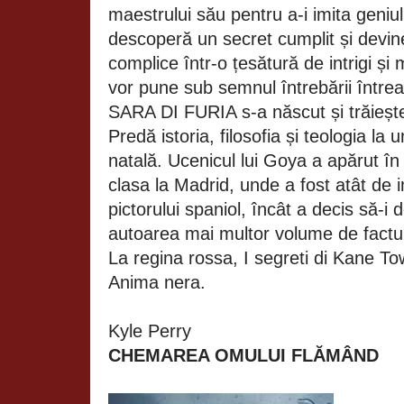
maestrului său pentru a-i imita geniul
descoperă un secret cumplit și devine
complice într-o țesătură de intrigi și 
vor pune sub semnul întrebării î
SARA DI FURIA s-a născut și trăiește î
Predă istoria, filosofia și teologia la u
natală. Ucenicul lui Goya a apărut în
clasa la Madrid, unde a fost atât de 
pictorului spaniol, încât a decis să-i
autoarea mai multor volume de factură
La regina rossa, I segreti di Kane Tow
Anima nera.
Kyle Perry
CHEMAREA OMULUI FLĂMÂND