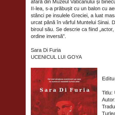
afară din Muzeul Vaticanului și binec
II-lea, s-a prăbușit cu un balon cu ae
stânci pe insulele Greciei, a luat masa
urcat până în vârful Muntelui Sinai. Da
biroul său. Se descrie ca fiind „actor, 
ordine inversă”.
Sara Di Furia
UCENICUL LUI GOYA
Edit
Titlu:
Autor
Tradu
Țurle