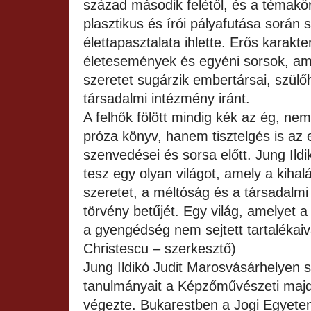
század második felétől, és a témakör
plasztikus és írói pályafutása során 
élettapasztalata ihlette. Erős karakt
életesemények és egyéni sorsok, am
szeretet sugárzik embertársai, szülő
társadalmi intézmény iránt.
A felhők fölött mindig kék az ég, ne
próza könyv, hanem tisztelgés is az
szenvedései és sorsa előtt. Jung Ildik
tesz egy olyan világot, amely a kihalá
szeretet, a méltóság és a társadalmi 
törvény betűjét. Egy világ, amelyet 
a gyengédség nem sejtett tartalékai
Christescu – szerkesztő)
Jung Ildikó Judit Marosvásárhelyen s
tanulmányait a Képzőművészeti majd
végezte. Bukarestben a Jogi Egyetem