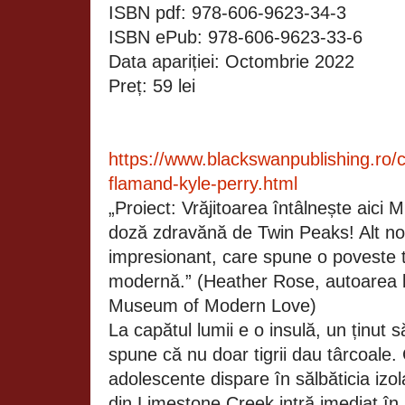
ISBN pdf: 978-606-9623-34-3
ISBN ePub: 978-606-9623-33-6
Data apariției: Octombrie 20
Preț: 59 lei
https://www.blackswanpublishing.ro
flamand-kyle-perry.html
„Proiect: Vrăjitoarea întâlnește aici 
doză zdravănă de Twin Peaks! Alt n
impresionant, care spune o poveste 
modernă.” (Heather Rose, autoarea b
Museum of Modern Love)
La capătul lumii e o insulă, un ținut 
spune că nu doar tigrii dau târcoale
adolescente dispare în sălbăticia izol
din Limestone Creek intră imediat în a