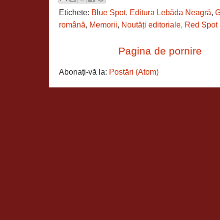
Etichete:
Blue Spot
,
Editura Lebăda Neagră
,
G
română
,
Memorii
,
Noutăți editoriale
,
Red Spot
Pagina de pornire
Abonați-vă la:
Postări (Atom)