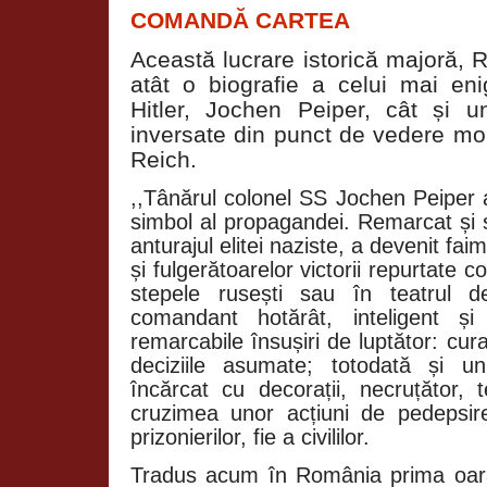
COMANDĂ CARTEA
Această lucrare istorică majoră, R
atât o biografie a celui mai eni
Hitler, Jochen Peiper, cât și u
inversate din punct de vedere mor
Reich.
,,Tânărul colonel SS Jochen Peiper a
simbol al propagandei. Remarcat și spr
anturajul elitei naziste, a devenit fa
și fulgerătoarelor victorii repurtate 
stepele rusești sau în teatrul 
comandant hotărât, inteligent și
remarcabile însușiri de luptător: curaj
deciziile asumate; totodată și un 
încărcat cu decorații, necruțător, 
cruzimea unor acțiuni de pedepsir
prizonierilor, fie a civililor.
Tradus acum în România prima oar