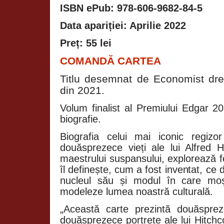
ISBN ePub: 978-606-9682-84-5
Data apariției: Apr
Preț: 55 lei
COMANDĂ CARTEA
Titlu desemnat de Economist dre
din 2021.
Volum finalist al Premiului Edgar 
biografie.
Biografia celui mai iconic regizo
douăsprezece vieți ale lui Alfred
maestrului suspansului, explorează 
îl definește, cum a fost inventat, ce
nucleul său și modul în care moș
modeleze lumea noastră culturală.
„Această carte prezintă douăspreze
douăsprezece portrete ale lui Hitchc