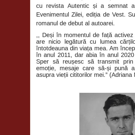
cu revista Autentic
ș
i a semnat a
Evenimentul Zilei, edi
ț
ia de Vest. Su
romanul de debut al autoarei.
,, Deși în momentul de față activez
are nicio legătură cu lumea cărțilo
întotdeauna din viața mea. Am înce
în anul 2011, dar abia în anul 2020 
Sper să reușesc să transmit prin 
emoție, mesaje care să-și pună a
asupra vieții cititorilor mei.” (Adriana