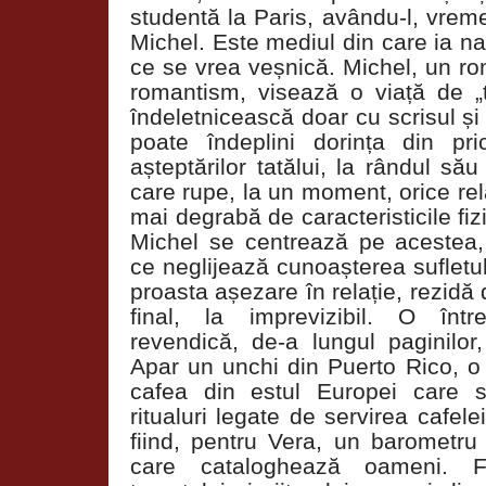
studentă la Paris, avându-l, vrem
Michel. Este mediul din care ia na
ce se vrea veșnică. Michel, un ro
romantism, visează o viață de „t
îndeletnicească doar cu scrisul și 
poate îndeplini dorința din pric
așteptărilor tatălui, la rândul să
care rupe, la un moment, orice rela
mai degrabă de caracteristicile fizi
Michel se centrează pe acestea, 
ce neglijează cunoașterea sufletului
proasta așezare în relație, rezidă 
final, la imprevizibil. O înt
revendică, de-a lungul paginilor, 
Apar un unchi din Puerto Rico, o 
cafea din estul Europei care s
ritualuri legate de servirea cafe
fiind, pentru Vera, un barometru
care cataloghează oameni. Fi