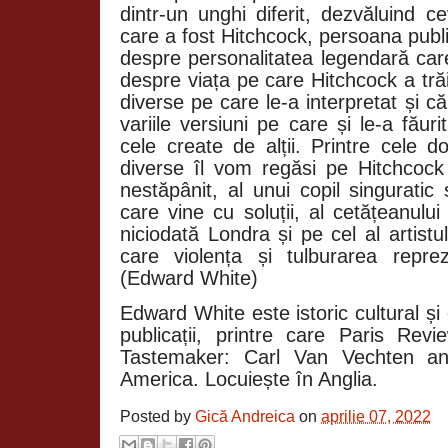
dintr-un unghi diferit, dezvăluind 
care a fost Hitchcock, persoana public
despre personalitatea legendară car
despre viața pe care Hitchcock a trăit
diverse pe care le-a interpretat și că
variile versiuni pe care și le-a făuri
cele create de alții. Printre cele d
diverse îl vom regăsi pe Hitchcock
nestăpânit, al unui copil singuratic ș
care vine cu soluții, al cetățeanulu
niciodată Londra și pe cel al artist
care violența și tul­burarea repre
(Edward White)
Edward White este istoric cultural și
publicații, printre care Paris Rev
Tastemaker: Carl Van Vechten an
America. Locuiește în Anglia.
Posted by
Gică Andreica
on
aprilie 07, 2022