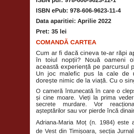
ISBN ePub: 978-606-9623-11-4
Data aparitiei: Aprilie 2022
Pret: 35 lei
COMANDĂ CARTEA
Cum ar fi dacă cineva te-ar răpi a
în toiul nopții? Nouă oameni ob
această experiență pe parcursul p
Un joc malefic pus la cale de
dorește nimic de la viață. Cu o sin
O cameră întunecată în care o cleps
și cine moare. Vieți la prima veder
secrete murdare. Vor reacționa 
așteptărilor sau vor pierde încă dina
Adriana
‑
Maria Mo
ț
(n. 1984) este a
de Vest din Timi
ș
oara, sec
ț
ia Jurna