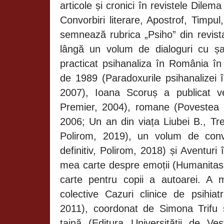
articole și cronici în revistele Dilem
Convorbiri literare, Apostrof, Timpul
semnează rubrica „Psiho” din revi
lângă un volum de dialoguri cu șa
practicat psihanaliza în România în
de 1989 (Paradoxurile psihanalizei 
2007), Ioana Scoruș a publicat ver
Premier, 2004), romane (Povestea un
2006; Un an din viața Liubei B., T
Polirom, 2019), un volum de conv
definitiv, Polirom, 2018) și Aventuri 
mea carte despre emoții (Humanitas 
carte pentru copii a autoarei. A 
colective Cazuri clinice de psihiatr
2011), coordonat de Simona Trifu 
taină (Editura Universității de V