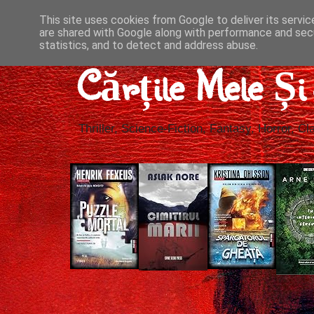
This site uses cookies from Google to deliver its servic
are shared with Google along with performance and secu
statistics, and to detect and address abuse.
Cărțile Mele Ș
Thriller, Science-Fiction, Fantasy, Horror, Cla