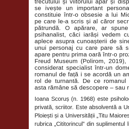
trecutului și viitorului apar și di
se ivește un important persona
constituie într-o obsesie a lui Mic
pe care le-a scris și al căror sec
pătrundă. O apărare, ar spune
psihanalist, căci iarăși vedem c
aplece asupra cunoașterii de sin
unui personaj cu care pare să 
apare pentru prima oară într-o pro
Freud Museum (Polirom, 2019), u
considerat specialist într-un dom
romanul de față i se acordă un am
rol de turnantă. De ce romanul p
asta rămâne să descopere – sau nu
Ioana Scoruș (n. 1968) este psiholog
privată, scriitor. Este absolventă a Un
Ploiești și a Universității „Titu Maio
rubrica „Cititorincul” din suplimentul