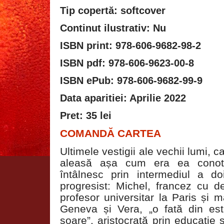
Tip copertă: softcover
Continut ilustrativ: Nu
ISBN print: 978-606-9682-98-2
ISBN pdf: 978-606-9623-00-8
ISBN ePub: 978-606-9682-99-9
Data aparitiei: Aprilie 2022
Pret: 35 lei
COMANDĂ CARTEA
Ultimele vestigii ale vechii lumi, 
aleasă așa cum era ea conota
întâlnesc prin intermediul a doi
progresist: Michel, francez cu d
profesor universitar la Paris și 
Geneva și Vera, „o fată din est
soare”, aristocrată prin educație