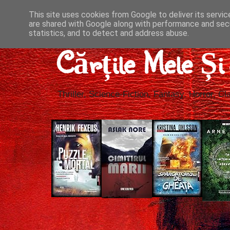
This site uses cookies from Google to deliver its servic
are shared with Google along with performance and secu
statistics, and to detect and address abuse.
Cărțile Mele Ș
Thriller, Science-Fiction, Fantasy, Horror, Cla