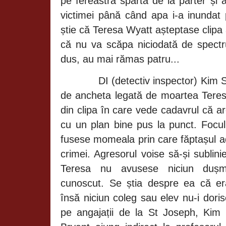
pe fereastra spartă de la parter și 
victimei până când apa i-a inundat 
știe că
Teresa Wyatt așteptase clipa 
că nu va scăpa niciodată de spectru
dus, au mai rămas patru...
DI (detectiv inspector) Kim
de ancheta legată de moartea Teres
din clipa în care vede cadavrul că a
cu un plan bine pus la punct. Focul
fusese momeala prin care făptașul a
crimei. Agresorul voise să-și sublin
Teresa nu avusese niciun dușma
cunoscut. Se știa despre ea că er
însă niciun coleg sau elev nu-i dori
pe angajații de la St Joseph, Kim 