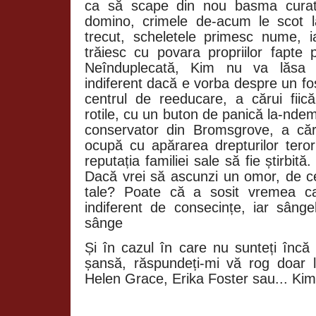
ca să scape din nou basma curată
domino, crimele de-acum le scot l
trecut, scheletele primesc nume, i
trăiesc cu povara propriilor fapte 
Neînduplecată, Kim nu va lăsa 
indiferent dacă e vorba despre un fo
centrul de reeducare, a cărui fii
rotile, cu un buton de panică la-nd
conservator din Bromsgrove, a căr
ocupă cu apărarea drepturilor teror
reputația familiei sale să fie știrbită
Dacă vrei să ascunzi un omor, de ce
tale? Poate că a sosit vremea ca
indiferent de consecințe, iar sânge
sânge
Și în cazul în care nu sunteți încă 
șansă, răspundeți-mi vă rog doar 
Helen Grace, Erika Foster sau... Ki