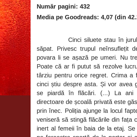
Număr pagini: 432
Media pe Goodreads: 4,07 (din 42.
Cinci siluete stau în ju
săpat. Privesc trupul neînsuflețit
povara li se așază pe umeri. Nu tre
Poate că ar fi putut să rezolve lucru
târziu pentru orice regret. Crima a f
cinci știu despre asta. Și vor avea 
se piardă în flăcări. (...) La an
directoare de școală privată este gă
prin înec. Poliția ajunge la locul fap
veniseră să stingă flăcările din fața 
inert al femeii în baia de la etaj. Se