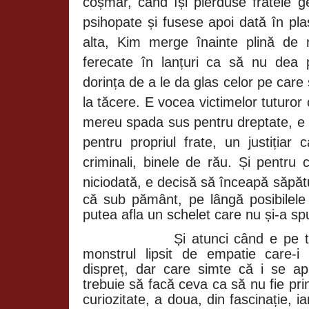
coșmar, când își pierduse fratele
psihopate și fusese apoi dată în pla
alta, Kim merge înainte plină de 
ferecate în lanțuri ca să nu dea 
dorința de a le da glas celor pe car
la tăcere. E vocea victimelor tuturor 
mereu spada sus pentru dreptate, e 
pentru propriul frate, un justițiar
criminali, binele de rău. Și pentru 
niciodată, e decisă să înceapă săpătu
că sub pământ, pe lângă posibilel
putea afla un schelet care nu și-a s
Și atunci când e pe 
monstrul lipsit de empatie care-i
dispreț, dar care simte că i se apr
trebuie să facă ceva ca să nu fie pri
curiozitate, a doua, din fascinație, 