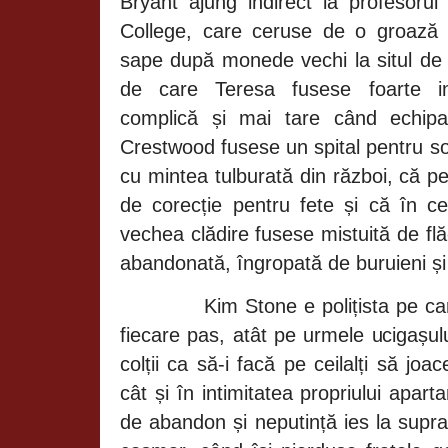
Bryant ajung indirect la
profesoru
College, care ceruse de o groază
sape după monede vechi la situl de 
de care Teresa fusese foarte in
complică și mai tare când echip
Crestwood fusese un spital pentru so
cu mintea tulburată din război, că 
de corecție pentru fete și că în c
vechea clădire fusese mistuită de fl
abandonată, îngropată de buruieni și 
Kim Stone e polițista pe ca
fiecare pas, atât pe urmele ucigașulu
colții ca să-i facă pe ceilalți să j
cât și în intimitatea propriului apa
de abandon și neputință ies la supra