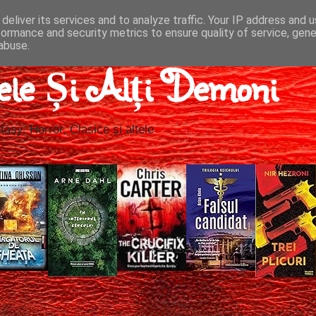
deliver its services and to analyze traffic. Your IP address and 
formance and security metrics to ensure quality of service, gen
abuse.
ele Și Alți Demoni
tasy, Horror, Clasice și altele