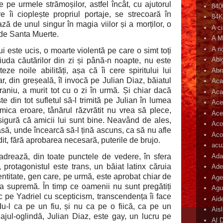
 pe urmele strămoșilor, astfel încât, cu ajutorul
840
re îi cioplește propriul portaje, se strecoară în
84
iază de unul singur în magia viilor și a morților, o
A c
 de Santa Muerte.
A M
A n
ui este ucis, o moarte violentă pe care o simt toți
Abi
 ciuda căutărilor din zi și până-n noapte, nu este
teze noile abilități, așa că îi cere spiritului lui
Abr
ar, din greșeală, îl invocă pe Julian Diaz, băiatul
Aca
traniu, a murit tot cu o zi în urmă. Și chiar dacă
Aca
te din tot sufletul să-l trimită pe Julian în lumea
Ace
mica eroare, tânărul răzvrătit nu vrea să plece,
Ace
igură că amicii lui sunt bine. Neavând de ales,
Aco
casă, unde încearcă să-l țină ascuns, ca să nu afle
Acop
t, fără aprobarea necesară, puterile de brujo.
acu
Ada
adrează, din toate punctele de vedere, în sfera
, protagonistul este trans, un băiat latinx căruia
Ade
dentitate, gen care, pe urmă, este aprobat chiar de
Age
a supremă. În timp ce oamenii nu sunt pregătiți
Agu
c pe Yadriel cu scepticism, transcendența îi face
Aid
u-l ca pe un fiu, și nu ca pe o fiică, ca pe un
Ais
ajul-oglindă, Julian Diaz, este gay, un lucru pe
Al 