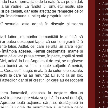
uându-l ca o normalitate de la natură, ca pe un dat,
Ala
 a lui Yadriel. La rândul lui, omulețul nostru știe
Alc
și pe ceilalți, dar este afectat de remarcile celor
Aler
e (nu întotdeauna subtile) ale propriului tată.
Ale
le” sexuale, este adusă în discuție și soarta
Ale
Ale
Ale
id latino, membrilor comunității le e frică să
Ale
ii ar putea descoperi faptul că sunt emigranți fără
Ale
e false. Astfel, cei care se află „în afara legii”
Ali
 se întâmplă adesea. Familii destrămate, mame și
Ali
ranța că-și vor putea crește, în pace, copiii și soții
. Aici, adică în Los Angelesul de est, se regăsesc
Ali
au bunici au venit din toate colțurile Americii,
All 
.. Ceea ce îi leagă, în afară de cutumele sociale,
All
ăvechi la care nu au renunțat. Ei sunt, la un loc,
Ama
 aztecilor, dar și ai creștinilor care au descoperit
Ama
Ame
Amo
nea fantastică, aceasta ia naștere dintr-un
Amy
ză trecerea spre viața veșnică, în cazul de față,
Amy
 Aproape toată acțiunea cărții se desfășoară în
cei vii au grijă de mormintele și sufletele celor
Ana