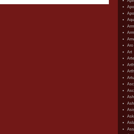
Apli
Apo
Apo
Aqu
Arm
Arm
Arn
Aro
Art
Art
Art
Art
Art
Asc
Asc
Ash
Ash
Asi
Ask
Asl
Ass