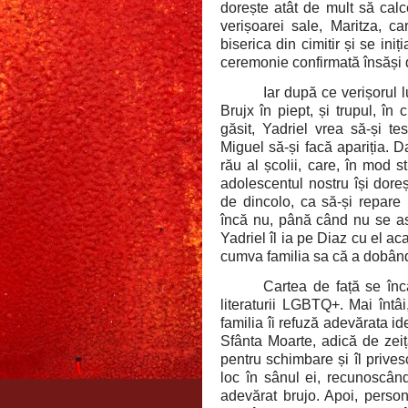
dorește atât de mult să calce
verișoarei sale, Maritza, ca
biserica din cimitir și se iniț
ceremonie confirmată însăși
Iar după ce verișorul l
Brujx în piept, și trupul, în
găsit, Yadriel vrea să-și tes
Miguel să-și facă apariția. D
rău al școlii, care, în mod s
adolescentul nostru își doreș
de dincolo, ca să-și repare 
încă nu, până când nu se as
Yadriel îl ia pe Diaz cu el a
cumva familia sa că a dobândi
Cartea de față se înc
literaturii LGBTQ+. Mai întâi
familia îi refuză adevărata i
Sfânta Moarte, adică de zeiț
pentru schimbare și îl prives
loc în sânul ei, recunoscând
adevărat brujo. Apoi, person