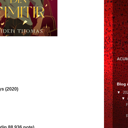
ACUM
Blog 
s (2020)
▼
20
▼
F
R
din 88.936 note)