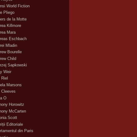
nsi World Fiction
e Pliego
ers de la Motte
rea Killmore
rea Mara
reas Eschbach
rei Mladin
rew Bourelle
rew Child
rzej Sapkowski
y Weir
 Riel
ela Marsons
 Cleeves
a O
hony Horowitz
hony McCarten
onia Scott
iții Editoriale
rtamentul din Paris