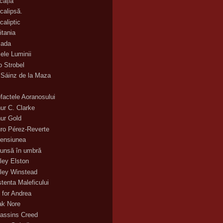
cația
calipsă.
caliptic
itania
ada
ele Luminii
o Strobel
 Sáinz de la Maza
efactele Aoranosului
hur C. Clarke
hur Gold
uro Pérez-Reverte
ensiunea
unsă în umbră
ley Elston
ley Winstead
stenta Maleficului
 for Andrea
ak Nore
assins Creed