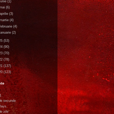
iunie
(1)
mai
(6)
aprilie
(3)
martie
(4)
februarie
(4)
ianuarie
(2)
25
(53)
24
(90)
23
(70)
22
(78)
21
(137)
20
(123)
ete
1
de secunde
Days
e zile