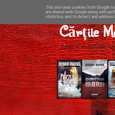
This site uses cookies from Google to 
are shared with Google along with per
statistics, and to detect and address 
Cărțile M
Thriller, Science-Fiction, Fan