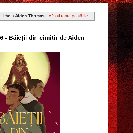
 eticheta
Aiden Thomas
.
Afișați toate postările
6 - Băieții din cimitir de Aiden