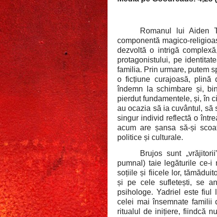
Romanul lui Aiden 
componentă magico-religioas
dezvoltă o intrigă complex
protagonistului, pe identitat
familia. Prin urmare, putem 
o ficțiune curajoasă, plină
îndemn la schimbare și, bin
pierdut fundamentele, și, în ci
au ocazia să ia cuvântul, să 
singur individ reflectă o înt
acum are șansa să-și scoată
politice și culturale.
Brujos sunt „vrăjitori
pumnal) taie legăturile ce-i
soțiile și fiicele lor, tămădui
și pe cele sufletești, se a
psihologe. Yadriel este fiul
celei mai însemnate familii 
ritualul de inițiere, fiindcă 