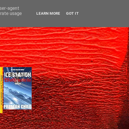
user-agent
erate usage
LEARN MORE
GOT IT
Gică Andreica's favorite books »