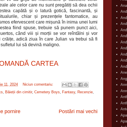
ctrale ale celor care nu sunt pregătiți să dea ochii
Ana
estea capătă și o latură gotică, fascinantă, și
And
itualurile, chiar și prezențele fantomatice, au
And
smos efervescent care mișună în inima unei lumi
And
stea fiind spuse, trebuie să punem punct aici,
And
rtos, când viii și morții se vor reîntâlni și vor
And
i crăițe, adică ziua în care Julian va trebui să fi
And
 sufletul lui să devină maligno.
And
And
And
OMANDĂ CARTEA
And
Ane
Ang
rie 11, 2024
Niciun comentariu:
Ann
Ann
ks
,
Băieții din cimitir
,
Cemetery Boys
,
Fantasy
,
Recenzie
,
Ant
Ant
Ant
e pornire
Postări mai vechi
Apar
Apa