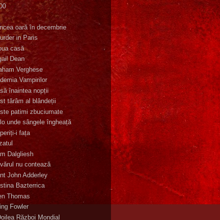
00
K
incea oară în decembrie
urder in Paris
oua casă
gail Dean
aham Verghese
demia Vampirilor
să înaintea nopții
st tărâm al blândeții
ste patimi zbuciumate
lo unde sângele îngheață
eriți-i fața
zatul
m Dalgliesh
vărul nu contează
nt John Adderley
stina Bazterrica
en Thomas
ling Fowler
Doilea Război Mondial