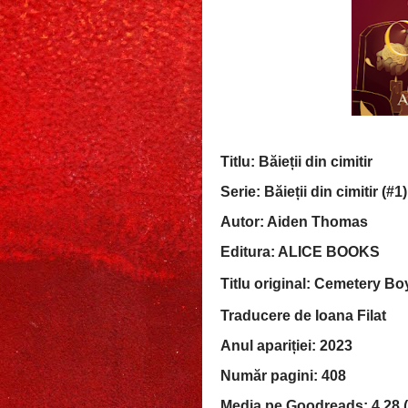
Titlu: Băieții din cimitir
Serie: Băieții din cimitir (#1)
Autor: Aiden Thomas
Editura: ALICE BOOKS
Titlu original:
Cemetery Boy
Traducere de Ioana Filat
Anul apariției: 2023
Număr pagini: 408
Media pe Goodreads: 4,28 (