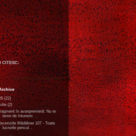
 CITESC:
Gică Andreica's favorite books »
Archive
26
(22)
iulie
(2)
ragment în avanpremieră: Nu te
teme de întuneric ...
ecenziile Mădălinei 107 - Toate
lucrurile pericul...