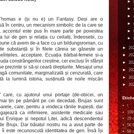
►
►
►
Thomas e (și nu e) un Fantasy. Deși are o
►
ă în centru, un mecanism simbolic de la care se
ă, accentul este pus în mare parte pe povestea
►
ea lui de gen și relația cu ceilalți, îndeosebi, cu
►
spune că avem de-a face cu un bildungsroman, cu
►
20
 de substanță și în filele căreia se găsește un
eînțeles, acceptare. Ecuația bărbat-femeie și-a
►
20
uda constrângerilor creștine, cei excluși în sfârșit
►
20
se prezinte și să-și ceară drepturile. Mesajul unui
►
20
reagă comunitate, marginalizată și cenzurată, care
►
20
 la lumină istoria, susținută de noile mișcări
►
20
i” care, cu ajutorul unui portaje (de-obicei, un
Etich
 mai țin pe pământ pe cei decedați. Brujas sunt
\
toarele, care, pentru a vindeca rănile trupești, dar
199
ngajează ca infirmiere, asistente medicale sau
 lui Enrique și nepotul Litei, adică descendentul
29 
de Brujx. Dar băiatul nostru nu a avut parte de
56 
nu îi este recunoscută identitatea de gen. Însă își
56 d