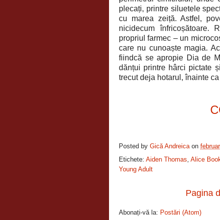
plecați, printre siluetele spe
cu marea zeiță. Astfel, pov
nicidecum înfricoșătoare. R
propriul farmec – un microco
care nu cunoaște magia. Ace
fiindcă se apropie Dia de Mue
dănțui printre hârci pictate ș
trecut deja hotarul, înainte ca
C
Posted by
Gică Andreica
on
februa
Etichete:
Aiden Thomas
,
Alice Boo
Young Adult
Pagina d
Abonați-vă la:
Postări (Atom)