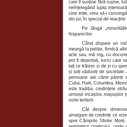
care îl susține fără rușine, l
neînțelegând lupta interioară
cine este, vrea să-i convingă 
din jur, în special de reacțiil
Pe lângă „minorități
hispanicilor.
Când dispare un indiv
meargă la poliție, fiindcă alb
acte sau, mă rog, cu document
pot fi deportați, lucru care
tați ce trăiesc zi de zi cu spe
și soți văduviți de societate
persoane ale căror părinți s
Cuba, Haiti, Columbia, Mexic.
este tradiția, credințele str
urmașii incașilor, mayașilor și
noile teritorii.
Cât despre dimensiu
amalgam de credințe ce vizea
spre Câmpiile Sfintei Morți.
perimetrul cimitirului, unde 