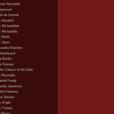
stair Reynolds
hemised
tă de furtună
x Ahndoril
x Michaelides
x Michaelids
x North
x Stern
xandra Bracken
 Hazelwood
ce Books
ce Feeney
the Colours of the Dark
ie Reynolds
nda Foody
nda Jayatissa
lia Kahaney
s Decker
 Engel
 Tintera
 Reyes