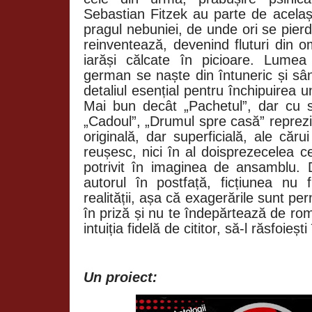
Sebastian Fitzek au parte de același
pragul nebuniei, de unde ori se pier
reinventează, devenind fluturi din om
iarăși călcate în picioare. Lumea 
german se naște din întuneric și sân
detaliul esențial pentru închipuirea un
Mai bun decât „Pachetul”, dar cu 
„Cadoul”, „Drumul spre casă” reprezint
originală, dar superficială, ale căr
reușesc, nici în al doisprezecelea c
potrivit în imaginea de ansamblu.
autorul în postfață, ficțiunea nu 
realității, așa că exagerările sunt per
în priză și nu te îndepărtează de ro
intuiția fidelă de cititor, să-l răsfoieș
Un proiect: