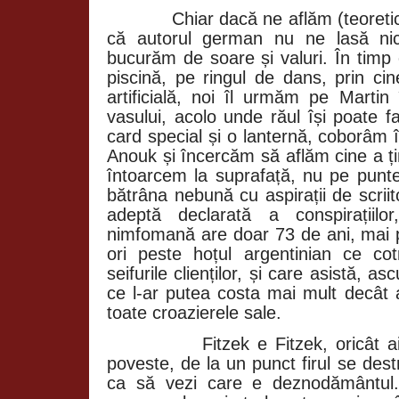
Chiar dacă ne aflăm (teoretic)
că autorul german nu ne lasă nic
bucurăm de soare și valuri. În timp
piscină, pe ringul de dans, prin ci
artificială, noi îl urmăm pe Martin
vasului, acolo unde răul își poate f
card special și o lanternă, coborâm 
Anouk și încercăm să aflăm cine a ți
întoarcem la suprafață, nu pe punte
bătrâna nebună cu aspirații de scrii
adeptă declarată a conspirațiilo
nimfomană are doar 73 de ani, mai p
ori peste hoțul argentinian ce co
seifurile clienților, și care asistă, 
ce l-ar putea costa mai mult decât 
toate croazierele sale.
Fitzek e Fitzek, oricât ai înc
poveste, de la un punct firul se des
ca să vezi care e deznodământul. 