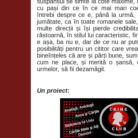
suspansul se simte la cote maxime, î
cu pași din ce în ce mai mari coe
întrebi despre ce e, până la urmă, 
jumătate, ca în toate romanele sale
multe direcții și își pierde credibil
răstoarnă, în stilul lui caracteristic, f
e așa, ba nu e, dar de ce nu ar pute
posibilități pentru un cititor care vr
bineînțeles că are și părți bune, su
cum ne place, și merită o șansă, c
urmelor, să fii dezamăgit.
Un proiect: