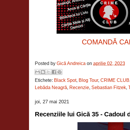
COMANDĂ CA
Posted by
Gică Andreica
on
aprilie 02, 2023
Etichete:
Black Spot
,
Blog Tour
,
CRIME CLUB
Lebăda Neagră
,
Recenzie
,
Sebastian Fitzek
,
joi, 27 mai 2021
Recenziile lui Gică 35 - Cadoul 