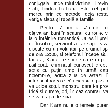
conjugale, unde rolul victimei îi revi
slab, fiindcă bărbatul este cel pu
mereu prin ce metode, deja testat
veriga slabă și rebelă a familiei.
Pentru că amicul său din copi
câțiva ani buni în scaunul cu rotile, 
la o întâlnire romantică, Jules îi prei
de Însoțire, serviciul la care apelea
discute cu un voluntar pe drumul sp
de ora 22:00, și telefonul începe să 
tânără, Klara, ce spune că e în p
psihopat, criminalul cunoscut drept 
scris cu puțin timp în urmă dat
noiembrie, adică ziua de astăzi.
interlocutoarea e că ucigașul a pus-o 
va ucide soțul, monstrul care i-a pro
frică și durere, ori, în caz contrar, 
se va crăpa de ziuă.
Dar Klara nu e o femeie puter