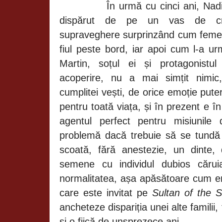
În urmă cu cinci ani, Na
dispărut de pe un vas de cro
supraveghere surprinzând cum femeia
fiul peste bord, iar apoi cum l-a u
Martin, soțul ei și protagonistul
acoperire, nu a mai simțit nimic,
cumplitei vești, de orice emoție puter
pentru toată viața, și în prezent e î
agentul perfect pentru misiunile 
problemă dacă trebuie să se tundă c
scoată, fără anestezie, un dinte,
semene cu individul dubios căruia
normalitatea, așa apăsătoare cum er
care este invitat pe
Sultan
of the 
ancheteze dispariția unei alte familii
și o fiică de unsprezece ani.