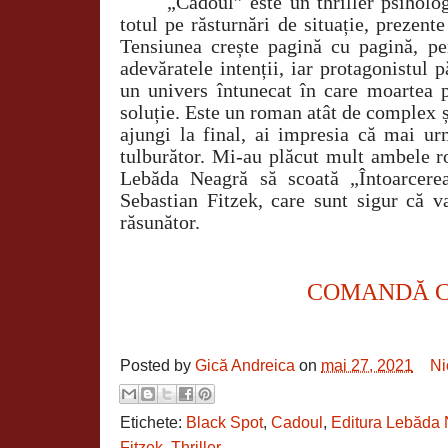
„Cadoul” este un thriller psiholog
totul pe răsturnări de situație, prezente
Tensiunea crește pagină cu pagină, per
adevăratele intenții, iar protagonistul 
un univers întunecat în care moartea 
soluție. Este un roman atât de complex și
ajungi la final, ai impresia că mai u
tulburător. Mi-au plăcut mult ambele r
Lebăda Neagră să scoată „Întoarcerea
Sebastian Fitzek, care sunt sigur că v
răsunător.
COMANDĂ 
Posted by
Gică Andreica
on
mai 27, 2021
Ni
Etichete:
Black Spot
,
Cadoul
,
Editura Lebăda
Fitzek
,
Thriller