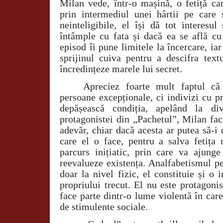
Milan vede, într-o mașină, o fetiță car
prin intermediul unei hârtii pe care 
neinteligibile, el își dă tot interesu
întâmple cu fata și dacă ea se află cu
episod îi pune limitele la încercare, ia
sprijinul cuiva pentru a descifra text
încredințeze marele lui secret.
Apreciez foarte mult faptul că
persoane excepționale, ci indivizi cu p
depășească condiția, apelând la div
protagonistei din „Pachetul”, Milan fac
adevăr, chiar dacă acesta ar putea să-i 
care el o face, pentru a salva fetița 
parcurs inițiatic, prin care va ajunge
reevalueze existența. Analfabetismul p
doar la nivel fizic, el constituie și o 
propriului trecut. El nu este protagonist
face parte dintr-o lume violentă în care
de stimulente sociale.