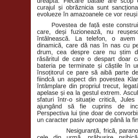
dreaptă. Fiecare bătaie are scop 
curajul și obrăznicia sunt sancționa
evolueze în amazoanele ce vor reuși
Povestea de față este construi
care, deși fuzionează, nu reușes
întâlnească. La telefon, o avem 
dinamică, care dă nas în nas cu per
drum, cea despre care nu știm d
răsăritul de care o despart doar 
bateria pe terminate și căștile în u
însoțitorul ce pare să aibă parte d
fiindcă un aspect din povestea Kla
întâmplare din propriul trecut, legat
apelase și ea la gestul extrem. Ascu
sfaturi într-o situație critică, Jul
ajungând să fie cuprins de incer
Perspectiva lui ține doar de convorb
un caracter pasiv aproape până la fin
Nesiguranță, frică, parano
cele din urmă, prăbușire psihică