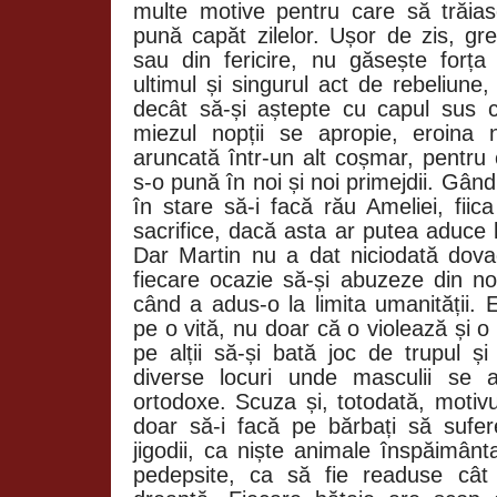
multe motive pentru care să trăia
pună capăt zilelor. Ușor de zis, gr
sau din fericire, nu găsește forț
ultimul și singurul act de rebeliune
decât să-și aștepte cu capul sus c
miezul nopții se apropie, eroina 
aruncată într-un alt coșmar, pentru
s-o pună în noi și noi primejdii. Gând
în stare să-i facă rău Ameliei, fiic
sacrifice, dacă asta ar putea aduce li
Dar Martin nu a dat niciodată dova
fiecare ocazie să-și abuzeze din no
când a adus-o la limita umanității. 
pe o vită, nu doar că o violează și o m
pe alții să-și bată joc de trupul și
diverse locuri unde masculii se 
ortodoxe. Scuza și, totodată, motivu
doar să-i facă pe bărbați să sufe
jigodii, ca niște animale înspăimânt
pedepsite, ca să fie readuse câ