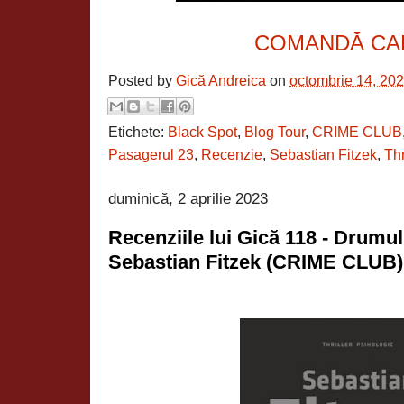
COMANDĂ CA
Posted by
Gică Andreica
on
octombrie 14, 20
Etichete:
Black Spot
,
Blog Tour
,
CRIME CLUB
Pasagerul 23
,
Recenzie
,
Sebastian Fitzek
,
Thr
duminică, 2 aprilie 2023
Recenziile lui Gică 118 - Drumu
Sebastian Fitzek (CRIME CLUB)