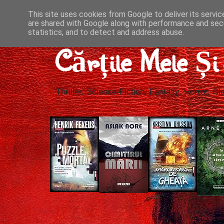
This site uses cookies from Google to deliver its servic
are shared with Google along with performance and secu
statistics, and to detect and address abuse.
Cărțile Mele Ș
Thriller, Science-Fiction, Fantasy, Horror, Cla