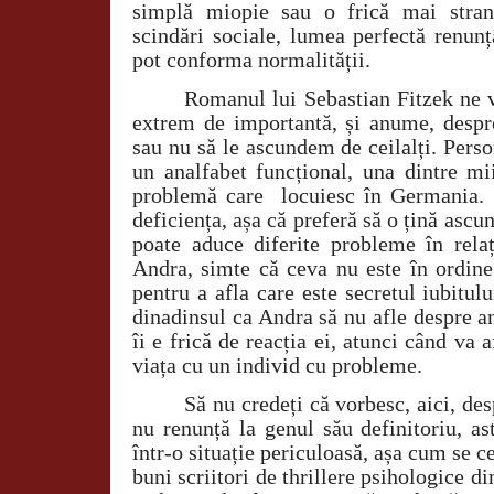
simplă miopie sau o frică mai stran
scindări sociale, lumea perfectă renun
pot conforma normalității.
Romanul lui Sebastian Fitzek ne 
extrem de importantă, și anume, despre
sau nu să le ascundem de ceilalți. Perso
un analfabet funcțional, una dintre mi
problemă care
locuiesc în Germania. 
deficiența, așa că preferă să o țină ascun
poate aduce diferite probleme în relaț
Andra, simte că ceva nu este în ordine
pentru a afla care este secretul iubitulu
dinadinsul ca Andra să nu afle despre a
îi e frică de reacția ei, atunci când va 
viața cu un individ cu probleme.
Să nu credeți că vorbesc, aici, de
nu renunță la genul său definitoriu, as
într-o situație periculoasă, așa cum se c
buni scriitori de thrillere psihologice d