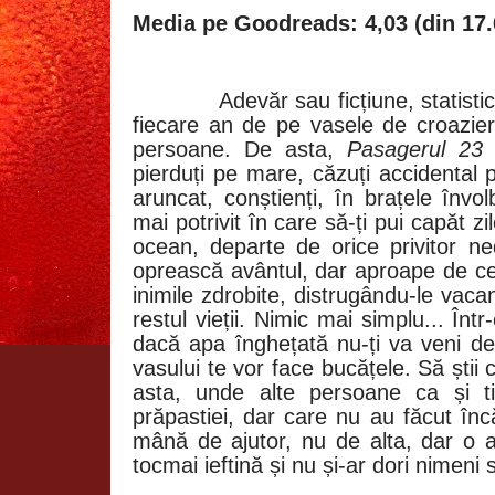
Media pe Goodreads: 4,03 (din 17.
Adevăr sau ficțiune, statistic
fiecare an de pe vasele de croazier
persoane. De asta,
Pasagerul 23
e
pierduți pe mare, căzuți accidental
aruncat, conștienți, în brațele învo
mai potrivit în care să-ți pui capăt zil
ocean, departe de orice privitor ne
oprească avântul, dar aproape de cei
inimile zdrobite, distrugându-le vac
restul vieții. Nimic mai simplu... Într-
dacă apa înghețată nu-ți va veni de 
vasului te vor face bucățele. Să știi c
asta, unde alte persoane ca și t
prăpastiei, dar care nu au făcut încă
mână de ajutor, nu de alta, dar o a
tocmai ieftină și nu și-ar dori nimeni 