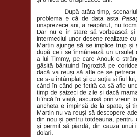
După atâta timp, scenariu
problema e că de data asta
Pasa
unsprezece ani, a reapărut, nu tocm
Dar nu e în stare să vorbească și
intermediul unor desene realizate cu
Martin ajunge să se implice trup și s
după ce i se înmânează un ursuleț d
a lui Timmy, pe care Anouk o strân
găsită bântuind îngrozită pe corido
dacă va reuși să afle ce se petrece
ce s-a întâmplat și cu soția și fiul lui
când în când pe fetiță ca să afle und
timp de șaizeci de zile și dacă mam
fi încă în viață, ascunsă prin vreun lo
ancheta e împinsă de la spate, și t
Martin nu va reuși să descopere ade
din nou și pentru totdeauna, pentru c
și permit să piardă, din cauza unui 
dolari.