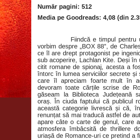
Număr pagini: 512
Media pe Goodreads: 4,08 (din 2.3
Fiindcă e timpul pentru 
vorbim despre „BOX 88”, de Charle
ce îl are drept protagonist pe ingeni
sub acoperire, Lachlan Kite. Deși î
citit romane de spionaj, acesta a fo
întorc în lumea serviciilor secrete 
care îl apreciam foarte mult în a
devoram toate cărțile scrise de R
găseam la Biblioteca Județeană sa
oraș. În ciuda faptului că publicul
această categorie livrescă și că, în
renunțat să mai traducă astfel de au
apare câte o carte de genul, care 
atmosfera îmbâcsită de thrillere 
uriașă de Romance-uri ce pretind a 