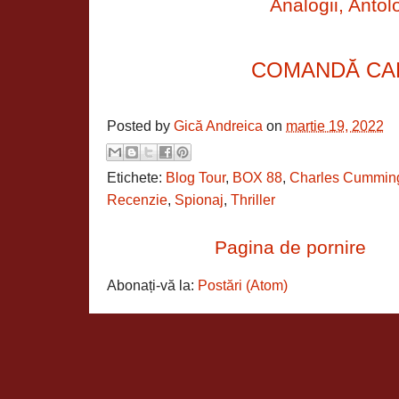
Analogii, Antolo
COMANDĂ CA
Posted by
Gică Andreica
on
martie 19, 2022
Etichete:
Blog Tour
,
BOX 88
,
Charles Cummin
Recenzie
,
Spionaj
,
Thriller
Pagina de pornire
Abonați-vă la:
Postări (Atom)