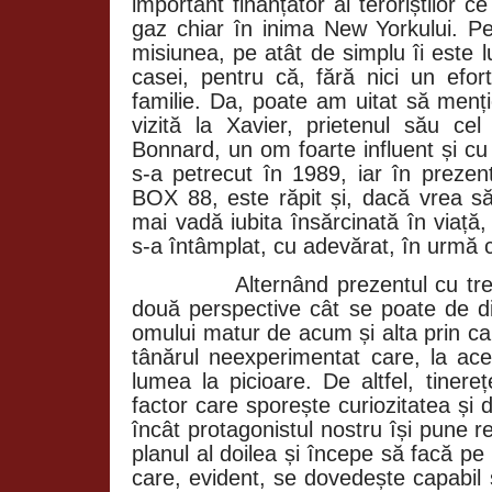
important finanțator al teroriștilor 
gaz chiar în inima New Yorkului. P
misiunea, pe atât de simplu îi este 
casei, pentru că, fără nici un efor
familie. Da, poate am uitat să menți
vizită la Xavier, prietenul său cel
Bonnard, un om foarte influent și cu
s-a petrecut în 1989, iar în prezen
BOX 88, este răpit și, dacă vrea să
mai vadă iubita însărcinată în viață,
s-a întâmplat, cu adevărat, în urmă c
Alternând prezentul cu tre
două perspective cât se poate de di
omului matur de acum și alta prin ca
tânărul neexperimentat care, la a
lumea la picioare. De altfel, tinere
factor care sporește curiozitatea și d
încât protagonistul nostru își pune r
planul al doilea și începe să facă p
care, evident, se dovedește capabil