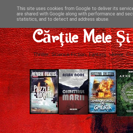
This site uses cookies from Google to deliver its servic
are shared with Google along with performance and secu
statistics, and to detect and address abuse.
Cărțile Mele Ș
Thriller, Science-Fiction, Fantasy, Horror, Cla