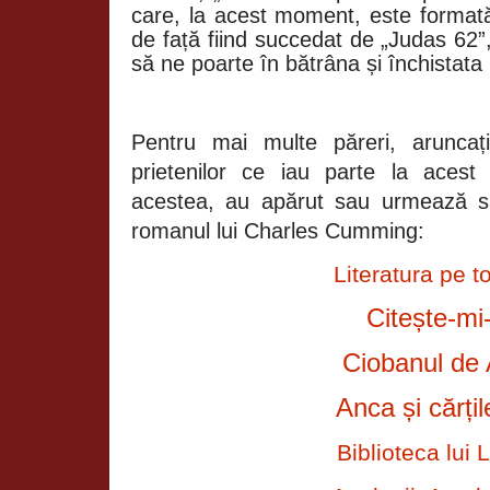
care, la acest moment, este formată
de față fiind succedat de „Judas 62”
să ne poarte în bătrâna și închistata
Pentru mai multe păreri, aruncați
prietenilor ce iau parte la acest
acestea, au apărut sau urmează s
romanul lui Charles Cumming:
Literatura pe t
Citește-mi-
Ciobanul de 
Anca și cărțil
Biblioteca lui L