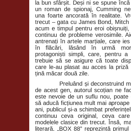
la bun sfârșit. Deși ni se spune încă
un roman de spionaj, Cumming ne 
una foarte ancorată în realitate. V
trecut – gata cu James Bond, Mitc
acum e timpul pentru eroi obișnuiți,
continuu de probleme verosimile. Ai
antrenați în artele marțiale, care ies 
în flăcări, lăsând în urmă mo
protagoniști simpli, care, pentru a
trebuie să se asigure că toate disp
care le-au plasat au acces la priză
țină măcar două zile.
Preluând și deconstruind majori
de acest gen, autorul scoțian ne fac
este nevoie de un suflu nou, poate
să aducă ficțiunea mult mai aproape de
ani, publicul și-a schimbat preferințe
continuu ceva original, ceva ca
modelele clasice din trecut. Însă, m
literară, „BOX 88” reprezintă primul