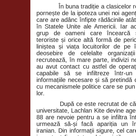
În buna tradiție a clasicel
pornește de la ipoteza unei noi agenți
care are adânc înfipte rădăcinile atât
în Statele Unite ale Americii. Iar
grup de oameni care încearcă s
teroriste și orice altă formă de per
liniștea și viața locuitorilor de pe
deosebire de celelalte organiza
recrutează, în mare parte, indivizi 
au avut contact cu astfel de operaț
capabile să se infiltreze într-u
informațiile necesare și să pretindă
cu mecanismele politice care se pun
lor.
După ce este recrutat de căt
universitate, Lachlan Kite devine ag
88 are nevoie pentru a se infiltra în
urmează să-și facă apariția un 
iranian. Din informații sigure, cel ca