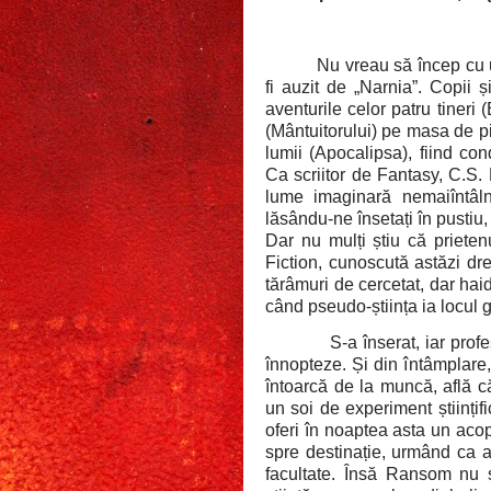
Nu vreau să încep cu u
fi auzit de „Narnia”. Copii 
aventurile celor patru tineri 
(Mântuitorului) pe masa de pi
lumii (Apocalipsa), fiind co
Ca scriitor de Fantasy, C.S.
lume imaginară nemaiîntâlnit
lăsându-ne însetați în pustiu,
Dar nu mulți știu că prieten
Fiction, cunoscută astăzi dr
tărâmuri de cercetat, dar hai
când pseudo-știința ia locul 
S-a înserat, iar pr
înnopteze. Și din întâmplare,
întoarcă de la muncă, află c
un soi de experiment științif
oferi în noaptea asta un aco
spre destinație, urmând ca ac
facultate. Însă Ransom nu 