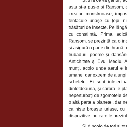
Știu la ce vă gândiți a
asta și-a pus-o și
Ransom, ca
creaturi monstruoase, imposi
tentacule uriașe cu țepi, n
trăsături de insecte. Pe lâng
cu conștiință. Prima, adi
Ransom, se prezintă ca o încr
și asigură o parte din hrană pe
trubaduri, poeme și dansân
Antichitate și Evul Mediu. A
munți, acolo unde aerul e în
umane, dar extrem de alungit
schelete. Ei sunt intelectu
dintotdeauna, și cărora le pl
neperturbați de zgomotele de 
o altă parte a planetei, dar 
ca niște broaște uriașe, cu
dispozitive, pe care le prezin
Și dincolo de toți și t