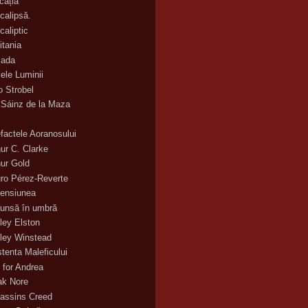
cația
calipsă.
caliptic
itania
ada
ele Luminii
o Strobel
 Sáinz de la Maza
efactele Aoranosului
hur C. Clarke
hur Gold
uro Pérez-Reverte
ensiunea
unsă în umbră
ley Elston
ley Winstead
stenta Maleficului
 for Andrea
ak Nore
assins Creed