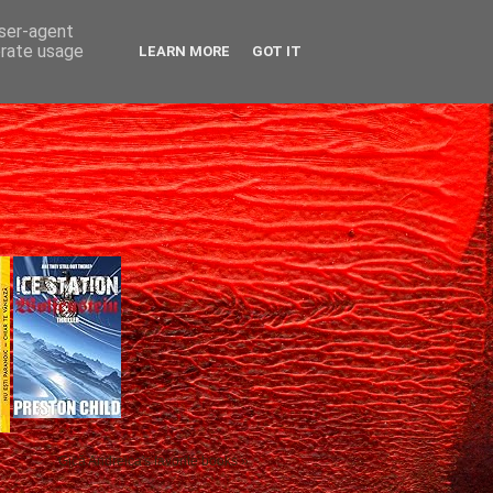
user-agent
erate usage
LEARN MORE
GOT IT
Gică Andreica's favorite books »