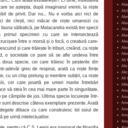
cum... Cum arată extratereștri? Ei bine, întrebarea
Ala
re se aștepta, după imaginarul vremii, la niște
Alc
bil de privit. Dar nu... Nu e vorba aici nici de
Aler
ici de clești, nici măcar de niște umanoizi cu
Ale
ă fauna sălbatică, pe Malacandra există trei specii
Ale
că primul specimen cu care se intersectează
Ale
ucișare între o morsă și o focă, o creatură care-
Ale
Ale
scuind și care trăiește în triburi, creând, ca niște
Ale
d, o societate ce pare să se afle undeva între
Ali
 doua specie, cei care trăiesc în peșterile din
Ali
tr-adevăr greu de respirat, arată ca niște ființe
Ali
e, cu un chip prelung și membre subțiri, ca niște
All 
alii, cei care poartă pe umeri marile întrebări
All
ace să stea în cea mai mare parte în singurătate,
Ama
pe câmpiile de jos. Ultima specie locuiește într-
Ama
ne sunt descrise câteva exemplare prezente. Arată
Ame
Amo
 degete dibace cu care construiesc tot soiul de
Amy
tă pe urmă intelectualilor.
Amy
oate, pentru că C.S. Lewis era pasionat de filosofia
Ana