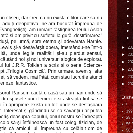
►
►
►
n clișeu, dar cred că nu există cititor care să nu
și adulți deopotrivă, ne-am bucurat împreună de
►
(Evangheliști), am urmărit răstignirea leului Aslan
►
atră și am privit cu sufletul la gură „destrămarea”
►
nduși, pe urmă, spre eterna și adevărata Narnie.
 Lewis și-a desăvârșit opera, imersându-ne într-o
►
20
ă, unde legile realității și-au pierdut sensul,
►
20
 căutând noi și noi universuri alogice de explorat.
►
20
ul lui J.R.R. Tolkien a scris și o serie Science-
►
20
ept „Trilogia Cosmică”. Prin urmare, avem și alte
►
20
deți să vedem, mai întâi, cum stau lucrurile atunci
genezei fantastice.
►
20
ofesorul Ransom caută o casă sau un han unde să
Etich
 din spusele unei femei ce-și așteaptă fiul să se
ă în apropiere există un loc unde se desfășoară
\
ic. Interesat și gândindu-se că savanții i-ar putea
199
periș deasupra capului, omul nostru se îndreaptă
29 
olo să-și întâlnească un fost coleg, fizician, de
56 
știe că amicul lui, împreună cu celălalt om de
56 d