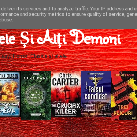
deliver its services and to analyze traffic. Your IP address and 
formance and security metrics to ensure quality of service, gen
abuse.
ele Și Alți Demoni
tasy, Horror, Clasice și altele