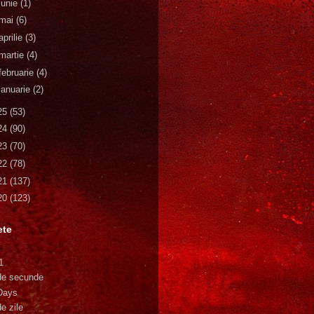
iunie
(1)
mai
(6)
aprilie
(3)
martie
(4)
februarie
(4)
ianuarie
(2)
25
(53)
24
(90)
23
(70)
22
(78)
21
(137)
20
(123)
ete
1
de secunde
Days
e zile