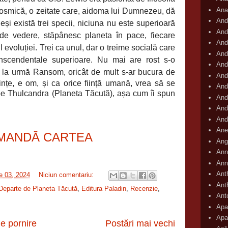
Ana
 cosmică, o zeitate care, aidoma lui Dumnezeu, dă
And
și există trei specii, niciuna nu este superioară
And
t de vedere, stăpânesc planeta în pace, fiecare
And
ul evoluției. Trei ca unul, dar o treime socială care
And
nscendentale superioare. Nu mai are rost s-o
And
 la urmă
Ransom, oricât de mult s-ar bucura de
And
tințe, e om, și ca orice ființă umană, vrea să se
And
pe Thulcandra (Planeta Tăcută), așa cum îi spun
And
And
And
Ane
MANDĂ CARTEA
Ang
Ann
Ann
Ant
ie 03, 2024
Niciun comentariu:
Ant
Departe de Planeta Tăcută
,
Editura Paladin
,
Recenzie
,
Ant
Apar
Apa
e pornire
Postări mai vechi