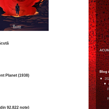
Tăcută
ACUM
Blog 
lent Planet (1938)
▼
20
▼
F
R
din 92.822 note)