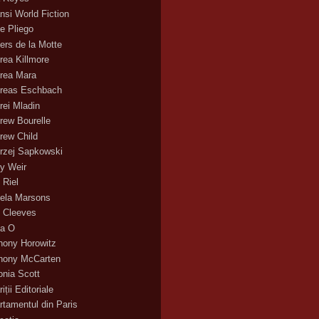
nsi World Fiction
e Pliego
ers de la Motte
rea Killmore
rea Mara
reas Eschbach
rei Mladin
rew Bourelle
rew Child
rzej Sapkowski
y Weir
 Riel
ela Marsons
 Cleeves
a O
hony Horowitz
hony McCarten
onia Scott
iții Editoriale
rtamentul din Paris