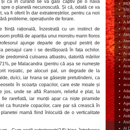
ic și că în curând se va găsi captiv pe o navă
840
a spre o planetă necunoscută. Și că, odată ce va
84
va fi oferit în dar extratereștrilor, pentru ca noii
A c
fără probleme, operațiunile de forare.
A M
A n
e ființă rațională, înzestrată cu un instinct de
Abi
som profită de apariția unui monstru marin fioros
Abr
profesorul ajunge departe de grupul pestriț de
Aca
la peisajul care i se desfășoară în fața ochilor.
Aca
e predomină culoarea albastru, datorită mărilor
Ace
e 71%, pe Malacandra (pentru că așa se numește
Ace
orit roșiatic, pe alocuri pal, un degrade de la
Aco
alde, dulci, iar hrana se găsește pretutindeni, ca
Acop
deosebi în scoarța copacilor, care este moale și
acu
Ada
e jos, unde se află
Ransom, relieful e plat, la
Ade
 fie rarefiată, iar munții apar ca niște piramide
Age
a fel ca frunzele copacilor, care par să crească în
Agu
ă planetei mamă fiind înlocuită de o verticalitate
Aid
Ais
Al 