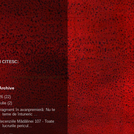
 CITESC:
Gică Andreica's favorite books »
Archive
26
(22)
iulie
(2)
ragment în avanpremieră: Nu te
teme de întuneric ...
ecenziile Mădălinei 107 - Toate
lucrurile pericul...