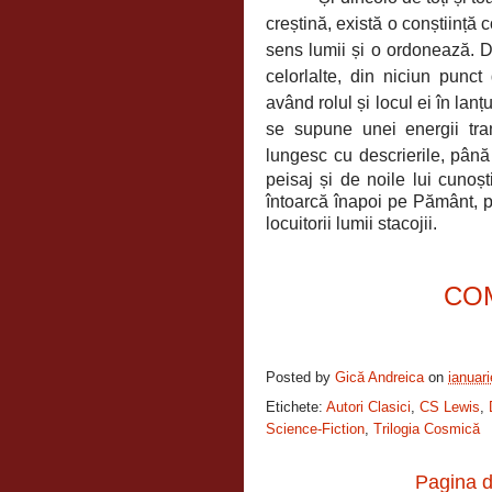
creștină, există o conștiință
sens lumii și o ordonează. De
celorlalte, din niciun punc
având rolul și locul ei în lanț
se supune unei energii tra
lungesc cu descrierile, până
peisaj și de noile lui cunoș
întoarcă înapoi pe Pământ, 
locuitorii lumii stacojii.
CO
Posted by
Gică Andreica
on
ianuar
Etichete:
Autori Clasici
,
CS Lewis
,
Science-Fiction
,
Trilogia Cosmică
Pagina d