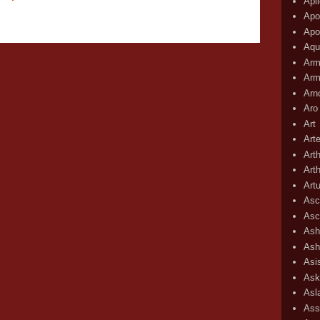
Apli
Apo
Apo
Aqu
Arm
Arm
Arn
Aro
Art
Art
Art
Art
Art
Asc
Asc
Ash
Ash
Asi
Ask
Asl
Ass