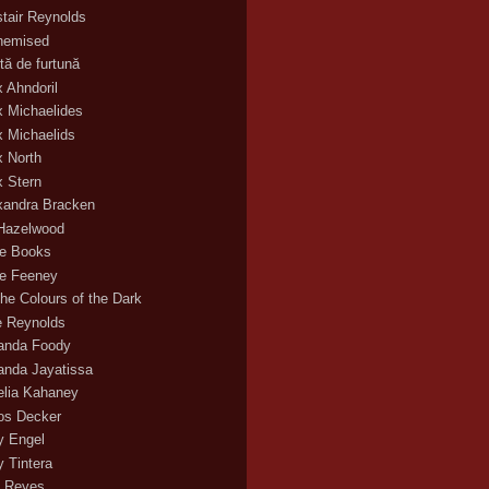
stair Reynolds
hemised
tă de furtună
x Ahndoril
x Michaelides
x Michaelids
x North
x Stern
xandra Bracken
 Hazelwood
ce Books
ce Feeney
the Colours of the Dark
ie Reynolds
nda Foody
nda Jayatissa
lia Kahaney
s Decker
 Engel
 Tintera
 Reyes