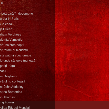
00
K
incea oară în decembrie
urder in Paris
oua casă
gail Dean
aham Verghese
demia Vampirilor
să înaintea nopții
st tărâm al blândeții
ste patimi zbuciumate
lo unde sângele îngheață
eriți-i fața
zatul
m Dalgliesh
vărul nu contează
nt John Adderley
stina Bazterrica
en Thomas
ling Fowler
Doilea Război Mondial