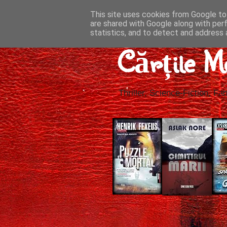
This site uses cookies from Google to 
are shared with Google along with per
statistics, and to detect and address 
Cărțile M
Thriller, Science-Fiction, Fan