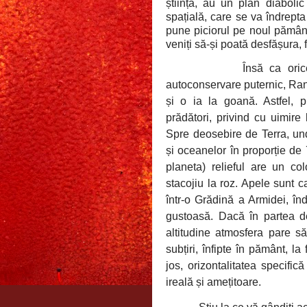
știință, au un plan diabol
spațială, care se va îndrept
pune piciorul pe noul pământ, 
veniți să-și poată desfășura, 
Însă ca oric
autoconservare puternic, Ran
și o ia la goană. Astfel, 
prădători, privind cu uimire 
Spre deosebire de Terra, und
și oceanelor în proporție d
planeta) relieful are un col
stacojiu la roz. Apele sunt c
într-o Grădină a Armidei, în
gustoasă. Dacă în partea d
altitudine atmosfera pare să
subțiri, înfipte în pământ, l
jos, orizontalitatea specific
ireală și amețitoare.