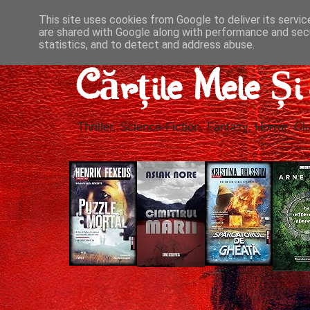
This site uses cookies from Google to deliver its servic
are shared with Google along with performance and secu
statistics, and to detect and address abuse.
Cărțile Mele Ș
Thriller, Science-Fiction, Fantasy, Horror, Cla