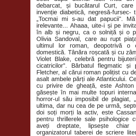
debarcat, și bucătarul Curt, care 
invenție diabetică, negresă-fursec- 
„Tocmai mi s-au dat papucii". Mă 
irelevante... Ahaaa, uite-i și pe invit
în alb și negru, ca o solniță și o p
Olivia Sandoval, care au rupt pia
ultimul lor roman, deopotrivă o c
domestică. Tânăra roșcată și cu zâ
Violet Blake, celebră pentru bijuter
cicatricilor”. Bărbatul flegmatic 
Fletcher, al cărui roman polițist cu d
asalt ambele părți ale Atlanticului. Ce
cu privire de gheață, este Ashton
găsește în mai multe topuri interna
horror-ul său imposibil de plagiat, 
ultima, dar nu cea de pe urmă, sep
doi soți morți la activ, este Cassa
pentru thrillerele sale psihologice 
aveți dreptate, lipsește chiar p
organizatorul taberei de scriere lite