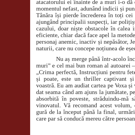
atacatorului ei înainte de a muri i-o dă 
momentul nefast, adunând indicii și pun
Tânăra își pierde încrederea în toți cei 
ajungând principalii suspecți, iar polițiș
cazului, doar niște obstacole în calea 
eficiente, chiar dacă face apel la metod
personaj anemic, inactiv și nepăsător, Je
naturii, care nu concepe noțiunea de eșe
Nu aș merge până într-acolo înc
muri” e cel mai bun roman al autoarei 
„Crima perfectă, Instrucțiuni pentru fet
și poate, este un thriller captivant și
voastră. Eu am audiat cartea pe Voxa și
dat seama când am ajuns la jumătate, pe
absorbită în poveste, străduindu-mă 
vinovatul. Vă recomand acest volum, o
gură de la început până la final, urmărin
care par să conducă mereu către persoan