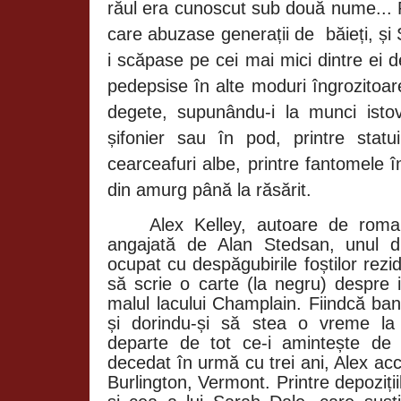
răul era cunoscut sub două nume... P
care abuzase generații de
băieți, ș
i scăpase pe cei mai mici dintre ei de
pedepsise în alte moduri îngrozitoare
degete, supunându-i la munci istov
șifonier sau în pod, printre statui
cearceafuri albe, printre fantomele 
din amurg până la răsărit.
Alex Kelley, autoare de roman
angajată de Alan Stedsan, unul di
ocupat cu despăgubirile foștilor rez
să scrie o carte (la negru) despre i
malul lacului Champlain. Fiindcă ban
și dorindu-și să stea o vreme la
departe de tot ce-i amintește de
decedat în urmă cu trei ani, Alex ac
Burlington, Vermont. Printre depoziți