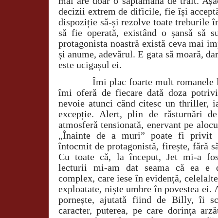
mai are doar o săptămână de trăit. Așad
decizii extrem de dificile, fie își accept
dispoziție să-și rezolve toate treburile 
să fie operată, existând o șansă să su
protagonista noastră există ceva mai im
și anume, adevărul. E gata să moară, dar 
este ucigașul ei.
Îmi plac foarte mult romanele 
îmi oferă de fiecare dată doza potri
nevoie atunci când citesc un thriller, 
excepție. Alert, plin de răsturnări de
atmosferă tensionată, enervant pe alocur
„Înainte de a muri” poate fi privit 
întocmit de protagonistă, firește, fără s
Cu toate că, la început, Jet mi-a fos
lecturii mi-am dat seama că ea e d
complex, care iese în evidență, celelalte
exploatate, niște umbre în povestea ei.
pornește, ajutată fiind de Billy, îi s
caracter, puterea, pe care dorința arză