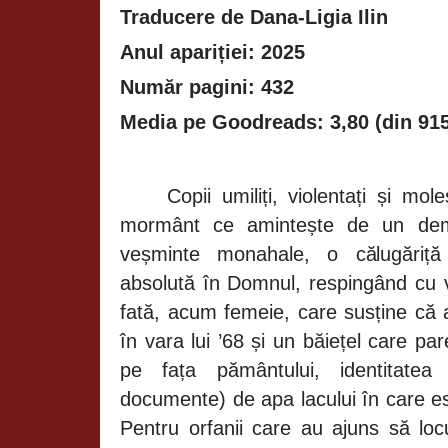
Traducere de Dana-Ligia Ilin
Anul apariției: 2025
Număr pagini: 432
Media pe Goodreads: 3,80 (din 915
Copii umiliți, violentați și mol
mormânt ce amintește de un de
veșminte monahale, o călugăriță
absolută în Domnul, respingând cu ve
fată, acum femeie, care susține că 
în vara lui
’68
și un băiețel care par
pe fața pământului, identitatea
documente) de apa lacului în care est
Pentru orfanii care au ajuns să l