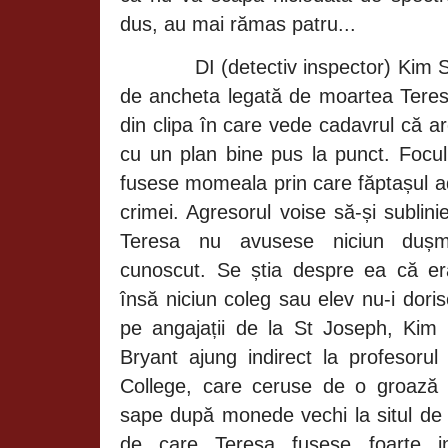
dus, au mai rămas patru...
DI (detectiv inspector) Kim
de ancheta legată de moartea Teres
din clipa în care vede cadavrul că a
cu un plan bine pus la punct. Focul
fusese momeala prin care făptașul a
crimei. Agresorul voise să-și sublin
Teresa nu avusese niciun dușma
cunoscut. Se știa despre ea că er
însă niciun coleg sau elev nu-i dori
pe angajații de la St Joseph, Kim 
Bryant ajung indirect la
profesoru
College, care ceruse de o groază
sape după monede vechi la situl de 
de care Teresa fusese foarte in