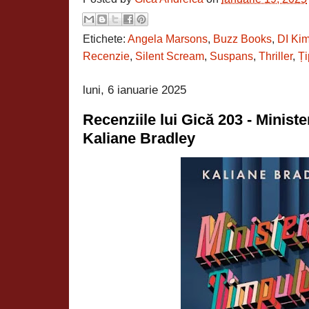
Etichete:
Angela Marsons
,
Buzz Books
,
DI Ki
Recenzie
,
Silent Scream
,
Suspans
,
Thriller
,
Ți
luni, 6 ianuarie 2025
Recenziile lui Gică 203 - Minist
Kaliane Bradley