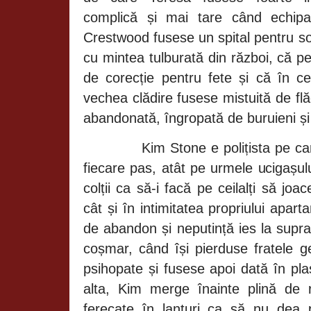
complică și mai tare când echip
Crestwood fusese un spital pentru so
cu mintea tulburată din război, că 
de corecție pentru fete și că în c
vechea clădire fusese mistuită de fl
abandonată, îngropată de buruieni și 
Kim Stone e polițista pe ca
fiecare pas, atât pe urmele ucigașulu
colții ca să-i facă pe ceilalți să j
cât și în intimitatea propriului apa
de abandon și neputință ies la supra
coșmar, când își pierduse fratele
psihopate și fusese apoi dată în pla
alta, Kim merge înainte plină de 
ferecate în lanțuri ca să nu dea 