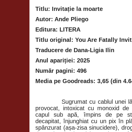
Titlu: Invitație la moarte
Autor: Ande Pliego
Editura: LITERA
Titlu original: You Are Fatally Invi
Traducere de Dana-Ligia Ilin
Anul apariției: 2025
Număr pagini: 496
Media pe Goodreads: 3,65 (din 4.6
Sugrumat cu cablul unei lă
provocat, intoxicat cu monoxid de c
capul sub apă, împins de pe stâ
decapitat, înjunghiat cu un pix în p
spânzurat (așa-zisa sinucidere), droga