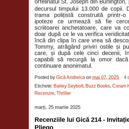
orfelinatul
St. Joseph din Burlington
,
decursul timpului 13.000 de copii.
trama polițistă construită printr-o
ipoteze ce urmează să fie cercet
scriitoarei anchetatoare, care va c
doar după ce le va verifica veridicit
încă din clipa în care vrea să desc
Tommy, atrăgând priviri ostile și p
care, și după cele cinci decenii,
capabili să recurgă la omor dacă
continuare anonimatul.
Posted by
Gică Andreica
on
mai 07, 2025
4 
Etichete:
Bailey Seybolt
,
Buzz Books
,
Coram 
Recenzie
,
Thriller
marți, 25 martie 2025
Recenziile lui Gică 214 - Invitaț
Pliego