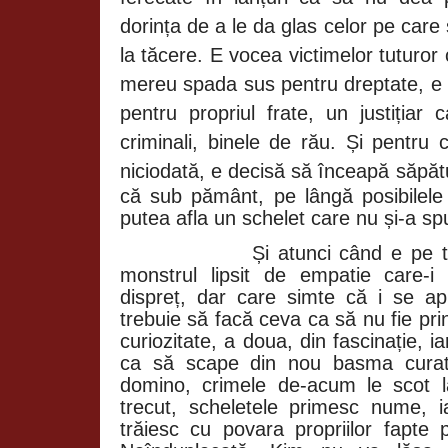
dorința de a le da glas celor pe car
la tăcere. E vocea victimelor tuturor 
mereu spada sus pentru dreptate, e 
pentru propriul frate, un justițiar
criminali, binele de rău. Și pentru 
niciodată, e decisă să înceapă săpătu
că sub pământ, pe lângă posibilel
putea afla un schelet care nu și-a s
Și atunci când e pe 
monstrul lipsit de empatie care-i
dispreț, dar care simte că i se apr
trebuie să facă ceva ca să nu fie pri
curiozitate, a doua, din fascinație, 
ca să scape din nou basma curată
domino, crimele de-acum le scot l
trecut, scheletele primesc nume, i
trăiesc cu povara propriilor fapte 