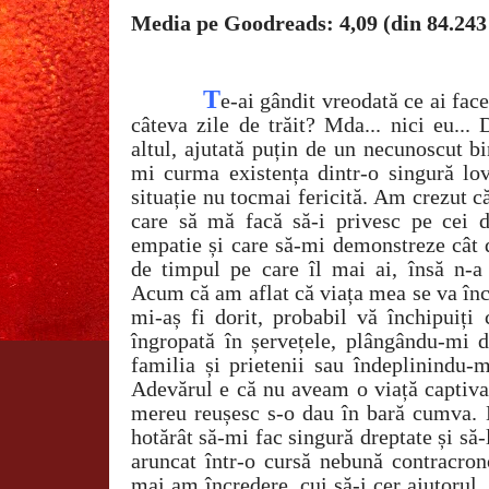
Media pe Goodreads: 4,09 (din 84.243
T
e-ai gândit vreodată ce ai face
câteva zile de trăit? Mda... nici eu... 
altul, ajutată puțin de un necunoscut bi
mi curma existența dintr-o singură lov
situație nu tocmai fericită. Am crezut c
care să mă facă să-i privesc pe cei 
empatie și care să-mi demonstreze cât d
de timpul pe care îl mai ai, însă n-a 
Acum că am aflat că viața mea se va în
mi-aș fi dorit, probabil vă închipuiți 
îngropată în șervețele, plângându-mi 
familia și prietenii sau îndeplinindu-m
Adevărul e că nu aveam o viață captivan
mereu reușesc s-o dau în bară cumva
hotărât să-mi fac singură dreptate și să
aruncat într-o cursă nebună contracron
mai am încredere, cui să-i cer ajutorul..