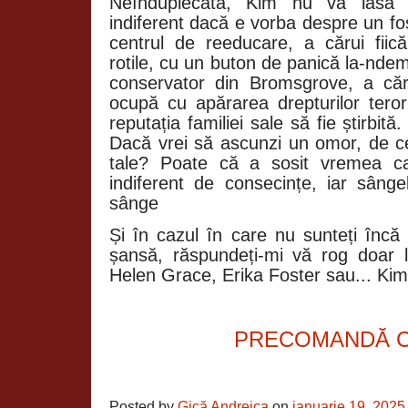
Neînduplecată, Kim nu va lăsa 
indiferent dacă e vorba despre un fo
centrul de reeducare, a cărui fii
rotile, cu un buton de panică la-nd
conservator din Bromsgrove, a căr
ocupă cu apărarea drepturilor teror
reputația familiei sale să fie știrbită
Dacă vrei să ascunzi un omor, de ce
tale? Poate că a sosit vremea ca
indiferent de consecințe, iar sânge
sânge
Și în cazul în care nu sunteți încă 
șansă, răspundeți-mi vă rog doar 
Helen Grace, Erika Foster sau... Ki
PRECOMANDĂ 
Posted by
Gică Andreica
on
ianuarie 19, 2025