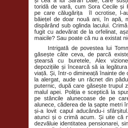
și cea a lui Sarah Dale, care susți
toridă de vară, cum Sora Cecile și 
pe care călugărița
îl ocrotise, l
băiețel de doar nouă ani, în apă,
dispărând sub oglinda lacului. Cri
fugit cu adevărat de la orfelinat, 
maicile? Sau poate că nu a existat ni
Intrigată de povestea lui Tom
găsește câte ceva, de parcă existen
ștearsă cu buretele, Alex vizion
depozițiile și încearcă să ia legătur
viață. Și, într-o dimineață înainte de
la alergat, aude un răcnet din pă
puternic, după care găsește trupul z
malul apei. Poliția e sceptică la spus
pe stâncile alunecoase de pe car
alunece, căderea de la șapte metri în
și-a lovit capul aducându-i sfârșit
atunci și o crimă acum. Și uite că n
dezvăluie identitatea pensionarei, s