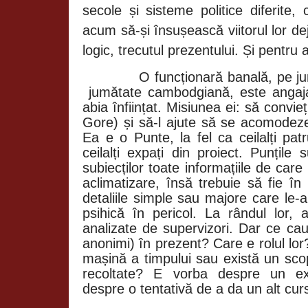
secole și sisteme politice diferite, c
acum să-și însușească viitorul lor dej
logic, trecutul prezentului. Și pentru a
O funcționară banală, pe j
jumătate cambodgiană, este angajat
abia înființat. Misiunea ei: să conv
Gore) și să-l ajute să se acomodeze 
Ea e o Punte, la fel ca ceilalți pa
ceilalți expați din proiect. Punțile
subiecților toate informațiile de car
aclimatizare, însă trebuie să fie în
detaliile simple sau majore care le-
psihică în pericol. La rândul lor, 
analizate de supervizori. Dar ce cau
anonimi) în prezent? Care e rolul lor
mașină a timpului sau există un scop
recoltate? E vorba despre un ex
despre o tentativă de a da un alt curs