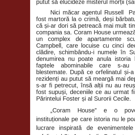
putut să elucideze misterul morții (sa
Nici măcar agentul Russell
Pa
fost martoră la o crimă, deși bărbat
că și-ar dori să petreacă mai mult tim
compania sa. Coram House urmează s
un complex de apartamente scump
Campbell, care locuise cu cinci d
clădire, schimbându-i numele în 
denumirea nu poate anula istoria 
faptele abominabile care s-au p
blestemate. După ce orfelinatul și-a î
rezidenți au putut să meargă mai de
s-ar fi petrecut, însă alții nu au reu
fost supuși, deceniile ce au urmat f
Părintelui Foster și al Surorii Cecile.
„Coram House” e o povest
instituționale pe care istoria nu le p
lucrare inspirată de evenimentel