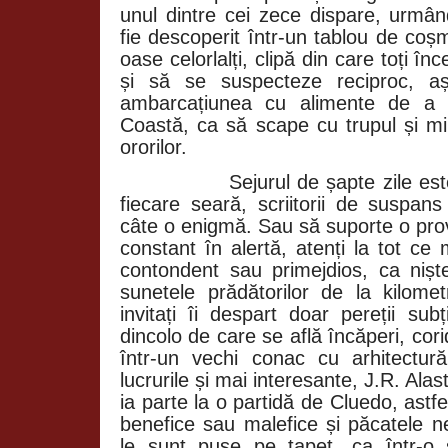
unul dintre cei zece dispare, urmând
fie descoperit într-un tablou de coș
oase celorlalți, clipă din care toți î
și să se suspecteze reciproc, a
ambarcațiunea cu alimente de a
Coastă, ca să scape cu trupul și mi
ororilor.
Sejurul de șapte zile es
fiecare seară, scriitorii de suspans
câte o enigmă. Sau să suporte o prov
constant în alertă, atenți la tot ce 
contondent sau primejdios, ca nișt
sunetele prădătorilor de la kilome
invitați îi despart doar pereții sub
dincolo de care se află încăperi, cori
într-un vechi conac cu arhitectur
lucrurile și mai interesante, J.R. Alas
ia parte la o partidă de Cluedo, astfel 
benefice sau malefice și păcatele 
le sunt puse pe tapet, ca într-o