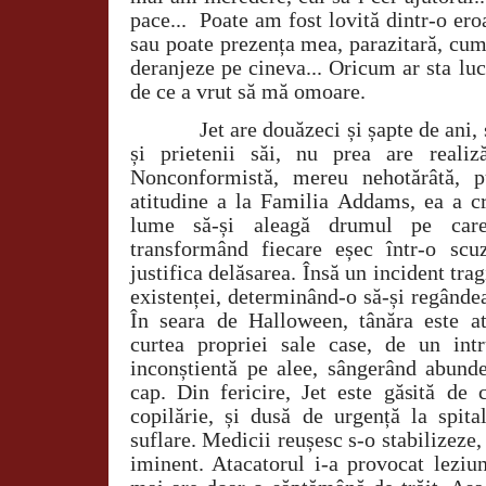
pace...
Poate am fost lovită dintr-o ero
sau poate prezența mea, parazitară, cum
deranjeze pe cineva... Oricum ar sta lucr
de ce a vrut să mă omoare.
Jet are douăzeci și șapte de ani, 
și prietenii săi, nu prea are reali
Nonconformistă, mereu nehotărâtă, p
atitudine a la Familia Addams, ea a cr
lume să-și aleagă drumul pe care
transformând fiecare eșec într-o scu
justifica delăsarea. Însă un incident tra
existenței, determinând-o să-și regândeas
În seara de Halloween, tânăra este a
curtea propriei sale case, de un int
inconștientă pe alee, sângerând abunde
cap. Din fericire, Jet este găsită de c
copilărie, și dusă de urgență la spita
suflare. Medicii reușesc s-o stabilizeze, 
iminent. Atacatorul i-a provocat leziu