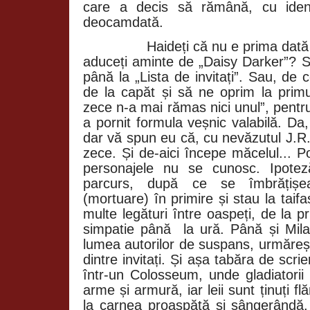
care a decis să rămână, cu ident
deocamdată.
Haideți că nu e prima dată 
aduceți aminte de „Daisy Darker”? S
până la „Lista de invitați”. Sau, de
de la capăt și să ne oprim la primu
zece n-a mai rămas nici unul”, pentr
a pornit formula veșnic valabilă. Da,
dar vă spun eu că, cu nevăzutul J.R.
zece. Și de-aici începe măcelul... 
personajele nu se cunosc. Ipotez
parcurs, după ce se îmbrățișe
(mortuare) în primire și stau la taif
multe legături între oaspeți, de la pr
simpatie până
la ură. Până și Mil
lumea autorilor de suspans, urmăreș
dintre invitați. Și așa tabăra de scri
într-un Colosseum, unde gladiatorii
arme și armură, iar leii sunt ținuți f
la carnea proaspătă și sângerândă