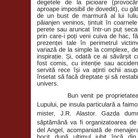
degetele de la picioare (provoc
aproape imposibil de dovedit), cu gâtu
de un bust de marmură al lui Iul
păianjen veninos, țintuit în coarnel
perete sau aruncat într-un puț secat
prin care-i poți veni cuiva de hac, 
prezenței tale în perimetrul victim
variază de la simple la complexe, de l
inspirație. Și, odată ce ai săvârșit
fost comis, cu intenție sau accident
servită rece își va aținti ochii as
însetat să facă dreptate și să resta
univers.
Bun venit pe proprietate
Lupului, pe insula particulară a fai
mister, J.R. Alastor. Gazda dum
săptămână va fi organizatoarea de
del Angel, acompaniată de menajer
bocit după ultimul iubit încă d