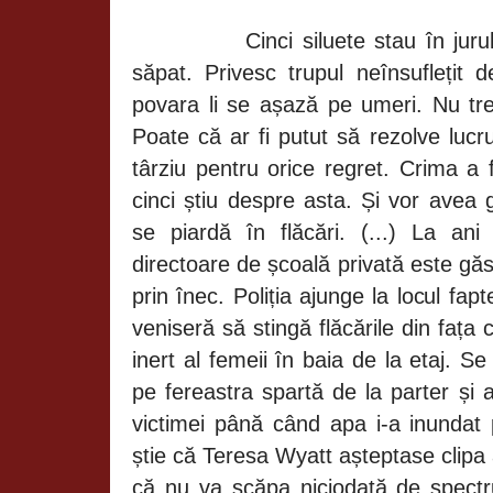
Cinci siluete stau în ju
săpat. Privesc trupul neînsuflețit
povara li se așază pe umeri. Nu tre
Poate că ar fi putut să rezolve lucru
târziu pentru orice regret. Crima a f
cinci știu despre asta. Și vor avea 
se piardă în flăcări. (...) La an
directoare de școală privată este gă
prin înec. Poliția ajunge la locul fap
veniseră să stingă flăcările din fața 
inert al femeii în baia de la etaj. Se
pe fereastra spartă de la parter și 
victimei până când apa i-a inundat 
știe că
Teresa Wyatt așteptase clipa 
că nu va scăpa niciodată de spectru