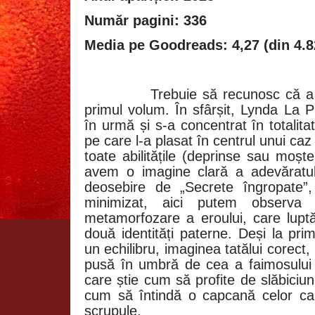
Număr pagini: 336
Media pe Goodreads: 4,27 (din 4.8
Trebuie să recunosc că a
primul volum. În sfârșit, Lynda La P
în urmă și s-a concentrat în totalita
pe care l-a plasat în centrul unui caz
toate abilitățile (deprinse sau moșt
avem o imagine clară a adevăratul
deosebire de „Secrete îngropate”
minimizat, aici putem observ
metamorfozare a eroului, care lup
două identități paterne. Deși la pr
un echilibru, imaginea tatălui corect
pusă în umbră de cea a faimosului
care știe cum să profite de slăbiciuni
cum să întindă o capcană celor ca el
scrupule.