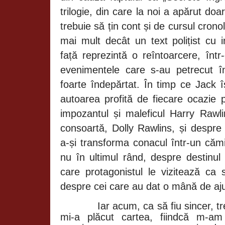
trilogie, din care la noi a apărut do
trebuie să țin cont și de cursul cronol
mai mult decât un text polițist cu i
față reprezintă o reîntoarcere, într
evenimentele care s-au petrecut înt
foarte îndepărtat. În timp ce Jack î
autoarea profită de fiecare ocazie 
impozantul și maleficul Harry Rawli
consoartă, Dolly Rawlins, și despre 
a-și transforma conacul într-un cămin
nu în ultimul rând, despre destinul 
care protagonistul le vizitează ca 
despre cei care au dat o mână de ajut
Iar acum, ca să fiu sincer, treb
mi-a plăcut cartea, fiindcă m-am 