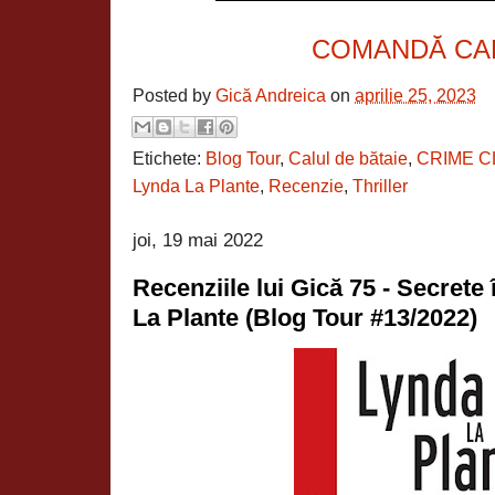
COMANDĂ CA
Posted by
Gică Andreica
on
aprilie 25, 2023
Etichete:
Blog Tour
,
Calul de bătaie
,
CRIME C
Lynda La Plante
,
Recenzie
,
Thriller
joi, 19 mai 2022
Recenziile lui Gică 75 - Secrete
La Plante (Blog Tour #13/2022)