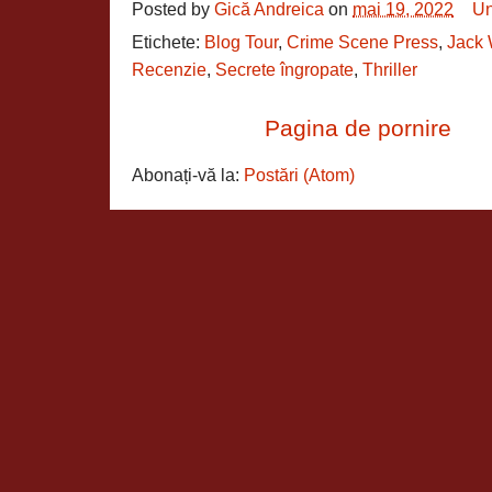
Posted by
Gică Andreica
on
mai 19, 2022
Un
Etichete:
Blog Tour
,
Crime Scene Press
,
Jack 
Recenzie
,
Secrete îngropate
,
Thriller
Pagina de pornire
Abonați-vă la:
Postări (Atom)