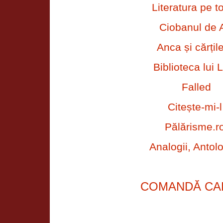
Literatura pe t
C
iobanul de 
Anca și cărțil
Biblioteca lui L
Falled
Citește-mi-l
Pălărisme.r
Analogii, Antolo
COMANDĂ CA