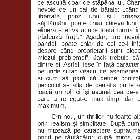
ce ascultă doar de stăpâna lui, Charlo
nevoie de un cal de bătaie: „când c
libertate, prinzi unul și-l dres
săptămâni, poate chiar câteva luni, 
elibera și el va aduce toată turma î
trădează frații.” Așadar, are nev
bandei, poate chiar de cel ce-i i
despre când proprietarii sunt pleca
miezul problemei”, Jack trebuie să
dintre ei. Astfel, iese în față caracter
pe unde-și fac veacul cei asemenea 
și cum să pară că deține control
pericolul se află de cealaltă parte
joacă un rol, ci își asumă cea de-a 
care a renegat-o mult timp, dar 
maximum.
Din nou, un thriller nu foarte a
prin realism și simplitate. După cum
nu mizează pe caractere suprauman
prind pe răufăcători după miros, ci