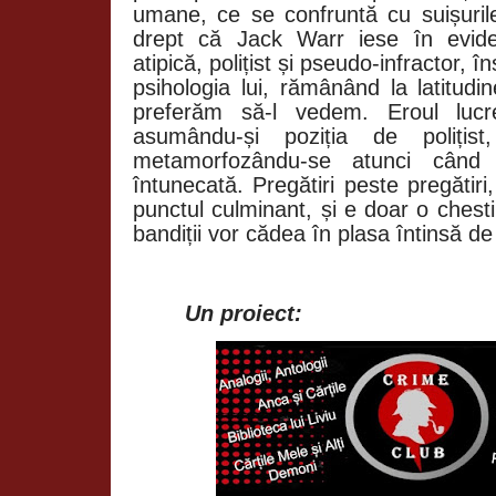
umane, ce se confruntă cu suișurile 
drept că Jack Warr iese în evide
atipică, polițist și pseudo-infractor, în
psihologia lui, rămânând la latitud
preferăm să-l vedem. Eroul lucre
asumându-și poziția de polițist
metamorfozându-se atunci când
întunecată. Pregătiri peste pregătir
punctul culminant, și e doar o ches
bandiții vor cădea în plasa întinsă d
Un proiect: