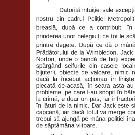
Datorită intuiției sale excep
nostru din cadrul Poliției Metropol
breaslă, după ce a contribuit, în
prinderea unor nelegiuiți ce tot le sc
printre degete. După ce dă o mână
Prădătorului de la
Wimbledon, Jack e
Norton, unde o bandă de hoți experi
spărgând seifurile din casele local
bijuterii, obiecte de valoare, nimic n
dacă la început acționau în liniș
plecată de-acasă, în seara asta au 
probleme, pe care l-au snopit în băta
la crimă, e doar un pas, iar infractor
în lături de la nimic. Dar Jack este s
capcană, iar dacă totul va merge con
trebui să ajungă pe mâna poliției în
de săptămâna viitoare.