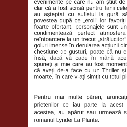
evenimente pe care nu am știut de
clar că a fost scrisă pentru fanii cele
au așteptat cu sufletul la gură 
povestea după ce „eroii” lor favoriț
foarte ofertant, personajele sunt u
condimentează perfect atmosfera
reîntoarcere la un trecut „strălucito
goluri imense în derularea acțiunii di
chestiune de gusturi, poate că nu 
însă, dacă vă cade în mână aces
spuneți și mie care au fost moment
că aveți de-a face cu un Thriller ș
moarte, în care v-ați simțit cu totul pi
Pentru mai multe păreri, aruncați
prietenilor ce iau parte la acest
acestea, au apărut sau urmează s
romanul Lyndei La Plante: