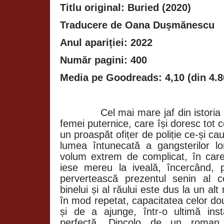
Titlu original: Buried (2020)
Traducere de Oana Dușmănescu
Anul apariției: 2022
Număr pagini: 400
Media pe Goodreads: 4,10 (din 4.8
Cel mai mare jaf din istoria
femei puternice, care își doresc tot c
un proaspăt ofițer de poliție ce-și ca
lumea întunecată a gangsterilor lo
volum extrem de complicat, în care t
iese mereu la iveală, încercând, p
pervertească prezentul senin al cel
binelui și al răului este dus la un alt
în mod repetat, capacitatea celor do
și de a ajunge, într-o ultimă ins
perfectă. Dincolo de un roman c