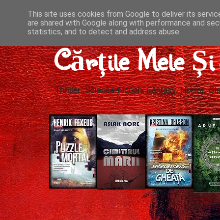
This site uses cookies from Google to deliver its servic
are shared with Google along with performance and secu
statistics, and to detect and address abuse.
Cărțile Mele Ș
Thriller, Science-Fiction, Fantasy, Horror, Cla