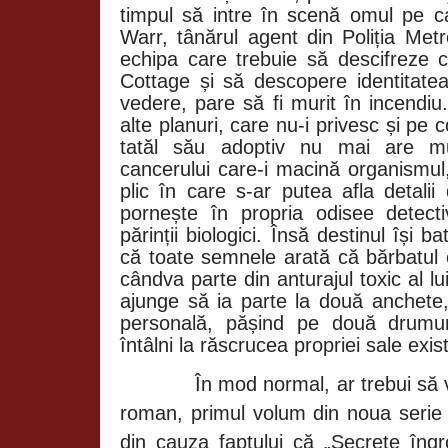
timpul să intre în scenă omul pe c
Warr, tânărul agent din Poliția Metr
echipa care trebuie să descifreze 
Cottage și să descopere identitatea
vedere, pare să fi murit în incendiu
alte planuri, care nu-i privesc și pe c
tatăl său adoptiv nu mai are mu
cancerului care-i macină organismul
plic în care s-ar putea afla detalii
pornește în propria odisee detectiv
părinții biologici. Însă destinul își b
că toate semnele arată că bărbatul c
cândva parte din anturajul toxic al lu
ajunge să ia parte la două anchete,
personală, pășind pe două drumur
întâlni la răscrucea propriei sale exis
În mod normal, ar trebui să
roman, primul volum din noua serie 
din cauza faptului că „Secrete îngr