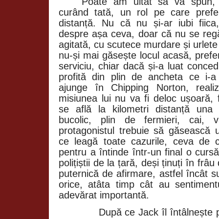
Poate am uitat să vă spun,
curând tată, un rol pe care pref
distanță. Nu că nu și-ar iubi fii
despre așa ceva, doar că nu se regă
agitată, cu scutece murdare și urlete
nu-și mai găsește locul acasă, prefe
serviciu, chiar dacă și-a luat conce
profită din plin de ancheta ce i-a
ajunge în
Chipping
Norton, reali
misiunea lui nu va fi deloc ușoară, 
se află la kilometri distanță una 
bucolic, plin de fermieri, cai, 
protagonistul trebuie să găsească
ce leagă toate cazurile, ceva de 
pentru a întinde într-un final o curs
polițiștii de la țară, deși ținuți în frâ
puternică de afirmare, astfel încât s
orice, atâta timp cât au sentimen
adevărat importantă.
După ce Jack îl întâlnește 