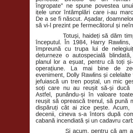
îngropate” ne spune povestea unui
ițele unor întâmplări care i-au marc
De a se fi născut. Așadar, doamnelor
să vi-l prezint pe fermecătorul și ne
Totuși, haideți să dăm tim
începutul. În 1984, Harry Rawlins,
împreună cu trupa lui de nelegiui
deturneze o autospecială blindată,
planul lor a eșuat, pentru că toți ș
operațiune. La mai bine de ze
eveniment, Dolly Rawlins și celelalt
jefuiască un tren poștal, un mic ges
soți care nu au reușit să-și ducă 
Astfel, punându-și în valoare toate
reușit să oprească trenul, să pună 
dispăruți cât ai zice pește. Acum
decenii, cineva s-a întors după c
cabană incendiată și un cadavru carb
Și acum, pentru că am aj