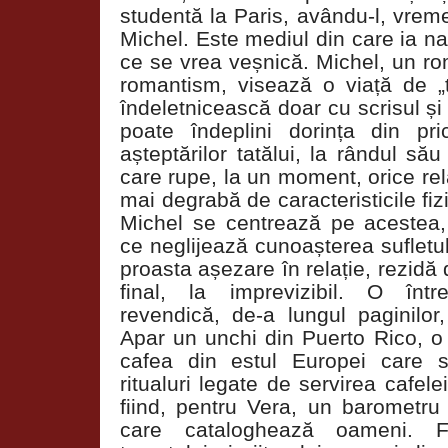
studentă la Paris, avându-l, vrem
Michel. Este mediul din care ia na
ce se vrea veșnică. Michel, un ro
romantism, visează o viață de „t
îndeletnicească doar cu scrisul și 
poate îndeplini dorința din pric
așteptărilor tatălui, la rândul să
care rupe, la un moment, orice rela
mai degrabă de caracteristicile fizi
Michel se centrează pe acestea, 
ce neglijează cunoașterea sufletului
proasta așezare în relație, rezidă 
final, la imprevizibil. O înt
revendică, de-a lungul paginilor, 
Apar un unchi din Puerto Rico, o 
cafea din estul Europei care s
ritualuri legate de servirea cafe
fiind, pentru Vera, un barometru
care cataloghează oameni. Fi