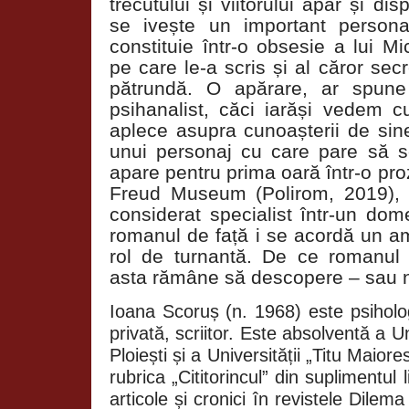
trecutului și viitorului apar și di
se ivește un important persona
constituie într-o obsesie a lui Mic
pe care le-a scris și al căror sec
pătrundă. O apărare, ar spune
psihanalist, căci iarăși vedem c
aplece asupra cunoașterii de sin
unui personaj cu care pare să 
apare pentru prima oară într-o pro
Freud Museum (Polirom, 2019), u
considerat specialist într-un dom
romanul de față i se acordă un am
rol de turnantă. De ce romanul p
asta rămâne să descopere – sau nu
Ioana Scoruș (n. 1968) este psiholog
privată, scriitor. Este absolventă a Un
Ploiești și a Universității „Titu Maio
rubrica „Cititorincul” din suplimentul
articole și cronici în revistele Dilem