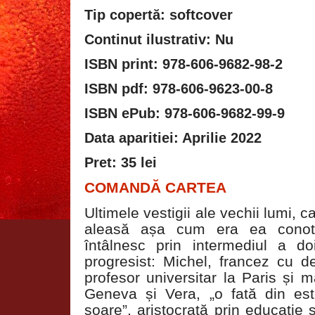
Tip copertă: softcover
Continut ilustrativ: Nu
ISBN print: 978-606-9682-98-2
ISBN pdf: 978-606-9623-00-8
ISBN ePub: 978-606-9682-99-9
Data aparitiei: Aprilie 2022
Pret: 35 lei
COMANDĂ CARTEA
Ultimele vestigii ale vechii lumi, 
aleasă așa cum era ea conota
întâlnesc prin intermediul a doi
progresist: Michel, francez cu d
profesor universitar la Paris și 
Geneva și Vera, „o fată din est
soare”, aristocrată prin educație