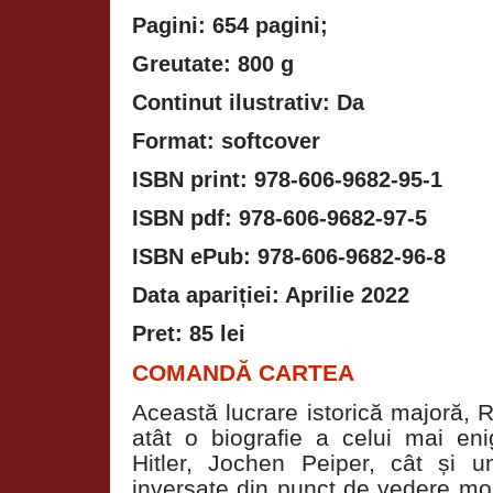
Pagini: 654 pagini;
Greutate: 800 g
Continut ilustrativ: Da
Format: softcover
ISBN print: 978-606-9682-95-1
ISBN pdf: 978-606-9682-97-5
ISBN ePub: 978-606-9682-96-8
Data apariției: Apr
Pret: 85 lei
COMANDĂ CARTEA
Această lucrare istorică majoră, R
atât o biografie a celui mai eni
Hitler, Jochen Peiper, cât și u
inversate din punct de vedere mor