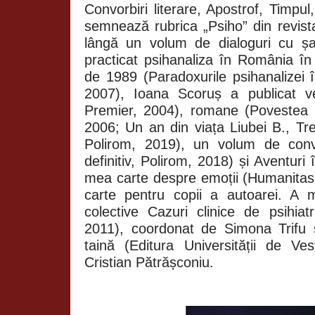
Convorbiri literare, Apostrof, Timpul
semnează rubrica „Psiho” din revi
lângă un volum de dialoguri cu șa
practicat psihanaliza în România în
de 1989 (Paradoxurile psihanalizei 
2007), Ioana Scoruș a publicat ver
Premier, 2004), romane (Povestea un
2006; Un an din viața Liubei B., T
Polirom, 2019), un volum de conv
definitiv, Polirom, 2018) și Aventuri 
mea carte despre emoții (Humanitas 
carte pentru copii a autoarei. A 
colective Cazuri clinice de psihiatr
2011), coordonat de Simona Trifu 
taină (Editura Universității de V
Cristian Pătrășconiu.