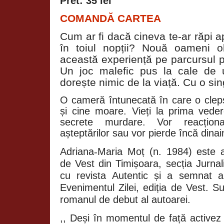
Pret: 35 lei
COMANDĂ CARTEA
Cum ar fi dacă cineva te-ar răpi a
în toiul nopții? Nouă oameni ob
această experiență pe parcursul p
Un joc malefic pus la cale de
dorește nimic de la viață. Cu o sin
O cameră întunecată în care o cleps
și cine moare. Vieți la prima veder
secrete murdare. Vor reacționa 
așteptărilor sau vor pierde încă dina
Adriana
‑
Maria Mo
ț
(n. 1984) este a
de Vest din Timi
ș
oara, sec
ț
ia Jurna
cu revista Autentic
ș
i a semnat a
Evenimentul Zilei, edi
ț
ia de Vest. Su
romanul de debut al autoarei.
,, Deși în momentul de față activez