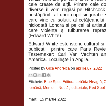
cele create de alții. Printre cele d
diverse îl vom regăsi pe Hitchcock
nestăpânit, al unui copil singuratic ș
care vine cu soluții, al cetățeanulu
niciodată Londra și pe cel al artist
care violența și tul­burarea repre
(Edward White)
Edward White este istoric cultural și
publicații, printre care Paris Rev
Tastemaker: Carl Van Vechten an
America. Locuiește în Anglia.
Posted by
Gică Andreica
on
aprilie 07, 2022
Etichete:
Blue Spot
,
Editura Lebăda Neagră
,
G
română
,
Memorii
,
Noutăți editoriale
,
Red Spot
marți, 15 martie 2022