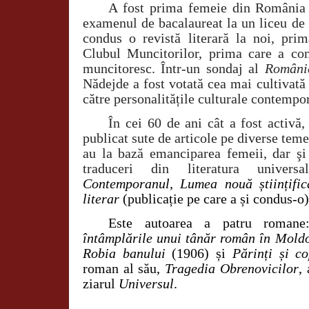
A fost prima femeie din România 
examenul de bacalaureat la un liceu de 
condus o revistă literară la noi, pri
Clubul Muncitorilor, prima care a co
muncitoresc. Într-un sondaj al
Românie
Nădejde a fost votată cea mai cultivată
către personalitățile culturale contempo
În cei 60 de ani cât a fost activă,
publicat sute de articole pe diverse teme
au la bază emanciparea femeii, dar şi 
traduceri din literatura univer
Contemporanul, Lumea nouă științific
literar
(publicație pe care a și condus-o
Este autoarea a patru roman
întâmplările unui tânăr român în Moldo
Robia banului
(1906) și
Părinți și co
roman al său,
Tragedia Obrenovicilor
,
ziarul
Universul
.