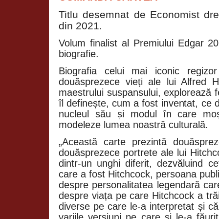
Titlu desemnat de Economist dre
din 2021.
Volum finalist al Premiului Edgar 
biografie.
Biografia celui mai iconic regizo
douăsprezece vieți ale lui Alfred
maestrului suspansului, explorează 
îl definește, cum a fost inventat, ce
nucleul său și modul în care moș
modeleze lumea noastră culturală.
„Această carte prezintă douăspreze
douăsprezece portrete ale lui Hitchc
dintr-un unghi diferit, dezvăluind 
care a fost Hitchcock, persoana public
despre personalitatea legendară car
despre viața pe care Hitchcock a trăit
diverse pe care le-a interpretat și că
variile versiuni pe care și le-a făuri