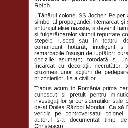
Reich.
,,Tânărul colonel SS Jochen Peiper a
simbol al propagandei. Remarcat și spr
anturajul elitei naziste, a devenit fa
și fulgerătoarelor victorii repurtate 
stepele rusești sau în teatrul 
comandant hotărât, inteligent și
remarcabile însușiri de luptător: curaj
deciziile asumate; totodată și un 
încărcat cu decorații, necruțător, 
cruzimea unor acțiuni de pedepsir
prizonierilor, fie a civililor.
Tradus acum în România prima oar
cunoscut și prețuit pentru minuțioz
investigațiilor și considerațiilor sale
de-al Doilea Război Mondial. Ca să î
veridic pe controversatul colone
autorul s-a documentat timp de
Christescu)