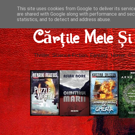
This site uses cookies from Google to deliver its servic
are shared with Google along with performance and secu
statistics, and to detect and address abuse.
Cărțile Mele Ș
Thriller, Science-Fiction, Fantasy, Horror, Cla