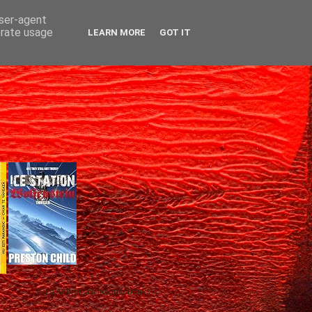
user-agent
erate usage
LEARN MORE
GOT IT
Gică Andreica's favorite books »