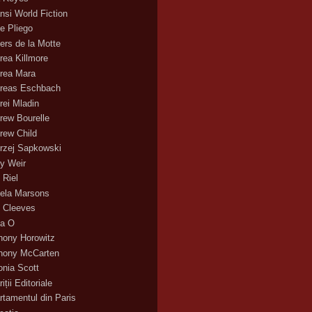
nsi World Fiction
e Pliego
ers de la Motte
rea Killmore
rea Mara
reas Eschbach
rei Mladin
rew Bourelle
rew Child
rzej Sapkowski
y Weir
 Riel
ela Marsons
 Cleeves
a O
hony Horowitz
hony McCarten
onia Scott
iții Editoriale
rtamentul din Paris