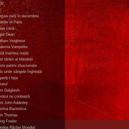
00
K
incea oară în decembrie
urder in Paris
oua casă
gail Dean
aham Verghese
demia Vampirilor
să înaintea nopții
st tărâm al blândeții
ste patimi zbuciumate
lo unde sângele îngheață
eriți-i fața
zatul
m Dalgliesh
vărul nu contează
nt John Adderley
stina Bazterrica
en Thomas
ling Fowler
Doilea Război Mondial