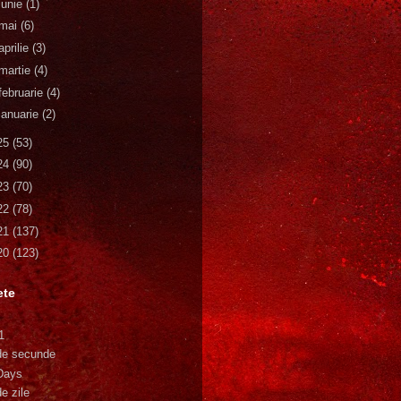
iunie
(1)
mai
(6)
aprilie
(3)
martie
(4)
februarie
(4)
ianuarie
(2)
25
(53)
24
(90)
23
(70)
22
(78)
21
(137)
20
(123)
ete
1
de secunde
Days
e zile