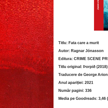
Titlu: Fata care a murit
Autor: Ragnar Jónasson
Editura: CRIME SCENE P
Titlu original: Þorpið (2018)
Traducere de George Arion 
Anul apariției: 2021
Număr pagini: 336
Media pe Goodreads: 3,46 (