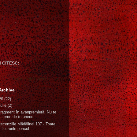
 CITESC:
Gică Andreica's favorite books »
Archive
26
(22)
iulie
(2)
ragment în avanpremieră: Nu te
teme de întuneric ...
ecenziile Mădălinei 107 - Toate
lucrurile pericul...