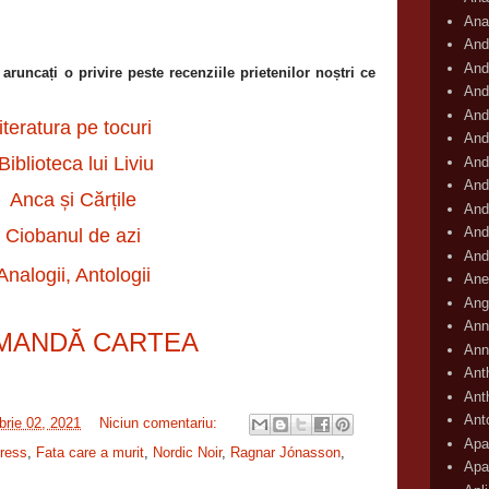
Ana
And
And
aruncați o privire peste recenziile prietenilor noștri ce
And
And
iteratura pe tocuri
And
Biblioteca lui Liviu
And
And
Anca și Cărțile
And
And
Ciobanul de azi
And
Analogii, Antologii
Ane
Ang
Ann
MANDĂ CARTEA
Ann
Ant
Ant
Ant
rie 02, 2021
Niciun comentariu:
Apar
ress
,
Fata care a murit
,
Nordic Noir
,
Ragnar Jónasson
,
Apa