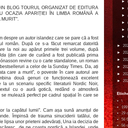
►
DIN BLOG TOURUL ORGANIZAT DE EDITURA
►
 OCAZIA APARIȚIEI ÎN LIMBA ROMÂNĂ A
►
 MURIT”.
►
►
►
im despre un autor islandez care se pare că a fost
cul român. După ce s-a făcut remarcat datorită
►
20
re la noi au apărut primele trei volume, după
►
20
lda
(din care de curând a fost publicată prima
►
20
r Jónasson revine cu o carte standalone, un roman
e bestselleruri a celor de la Sunday Times. Da, ați
►
20
ata care a murit”, o poveste în care autorul are
►
20
bina două genuri ce funcționează excelent
►
20
 la un scenariu specific literaturii Nordic Noir,
 textul cu o aură gotică, redând o atmosferă
Etich
e se mulează perfect pe cadrul spațial în care se
\
199
tor la capătul lumii”. Cam așa sună anunțul de
29 
nde. Împinsă de trauma sinuciderii tatălui, de
56 
de lipsa unor prieteni adevărați, Una ia decizia de
56 d
escăresc
de pe coasta nordică a Islandei, unde