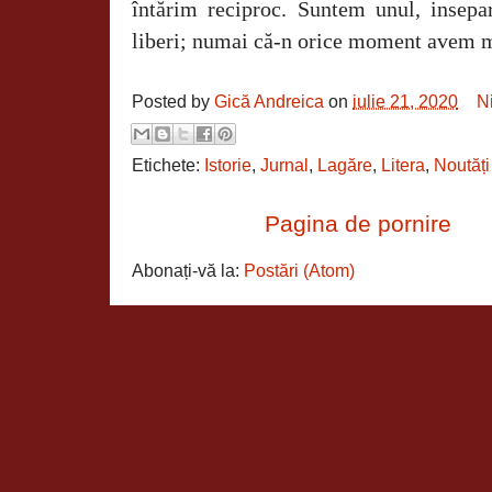
întărim reciproc. Suntem unul, insep
liberi; numai c
ă
‑
n orice moment avem mo
Posted by
Gică Andreica
on
iulie 21, 2020
N
Etichete:
Istorie
,
Jurnal
,
Lagăre
,
Litera
,
Noutăți
Pagina de pornire
Abonați-vă la:
Postări (Atom)