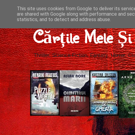
This site uses cookies from Google to deliver its servic
are shared with Google along with performance and secu
statistics, and to detect and address abuse.
Cărțile Mele Ș
Thriller, Science-Fiction, Fantasy, Horror, Cla