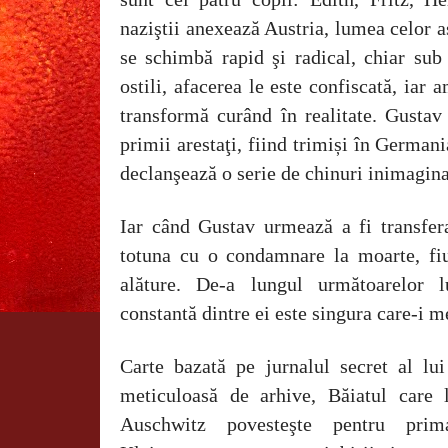
naziştii anexează Austria, lumea celor
se schimbă rapid şi radical, chiar sub 
ostili, afacerea le este confiscată, iar 
transformă curând în realitate. Gustav
primii arestaţi, fiind trimiși în German
declanşează o serie de chinuri inimagina
Iar când Gustav urmează a fi transfer
totuna cu o condamnare la moarte, fiul
alăture. De-a lungul următoarelor l
constantă dintre ei este singura care-i m
Carte bazată pe jurnalul secret al lu
meticuloasă de arhive, Băiatul care 
Auschwitz povesteşte pentru prim