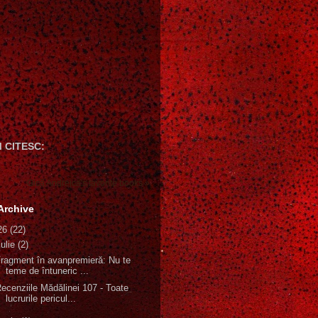
 CITESC:
Gică Andreica's favorite books »
Archive
26
(22)
iulie
(2)
ragment în avanpremieră: Nu te
teme de întuneric ...
ecenziile Mădălinei 107 - Toate
lucrurile pericul...