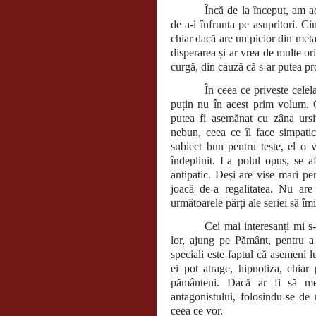
Încă de la început, am ad
de a-i înfrunta pe asupritori. C
chiar dacă are un picior din metal
disperarea și ar vrea de multe or
curgă, din cauză că s-ar putea pr
În ceea ce privește celel
puțin nu în acest prim volum. 
putea fi asemănat cu zâna ursi
nebun, ceea ce îl face simpati
subiect bun pentru teste, el o 
îndeplinit. La polul opus, se a
antipatic. Deși are vise mari pe
joacă de-a regalitatea. Nu are
următoarele părți ale seriei să î
Cei mai interesanți mi s-
lor, ajung pe Pământ, pentru a 
speciali este faptul că asemeni l
ei pot atrage, hipnotiza, chiar
pământeni. Dacă ar fi să me
antagonistului, folosindu-se de 
ceea ce vor.