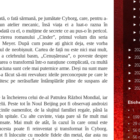
►
►
►
ată, o fată sărmană, pe jumătate Cyborg, care, pentru a-
r-un atelier mecanic, însă viața ei a luat-o razna în
►
odată cu el, o mulțime de secrete ce au pus-o în pericol.
►
scrierea romanului „Cinder”, primul volum din seria
►
a Meyer. După cum poate ați ghicit deja, este vorba
l de neobișnuit. Cartea de față nu este nici mai mult,
►
20
e a celebrului basm, „Cenușăreasa”, o poveste despre
►
20
oarea o transformă într-o narațiune complicată, cu multă
►
20
minciuna sunt cele mai puternice arme. Deși nu sunt mare
►
20
a făcut să-mi reevaluez ideile preconcepute pe care le
tesc pe nerăsuflate întâmplările pline de suspans ale
►
20
►
20
 la încheierea celui de-al Patrulea Război Mondial, iar
Etich
lii. Peste tot în Noul Beijing pot fi observați androizi
inile oamenilor, de la slujitul familiei regale, până la
\
n spitale. Cu alte cuvinte, viața pare să fie mult mai
199
ansate. Mai mult de atât, în cazul în care omul este
29 
acesta poate fi reinventat și transformat în Cyborg.
56 
t fi înlocuite cu modele fidele din metal, dar asta nu
56 d