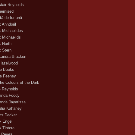
stair Reynolds
hemised
tă de furtună
x Ahndoril
x Michaelides
x Michaelids
x North
x Stern
xandra Bracken
 Hazelwood
ce Books
ce Feeney
the Colours of the Dark
ie Reynolds
nda Foody
nda Jayatissa
lia Kahaney
s Decker
 Engel
 Tintera
 Reyes