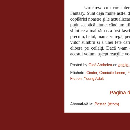
Urmăresc cu mare intere
Fantasy. Sunt deja multe astfel 
copilăriei noastre și le actualiz
puțin sceptică atunci când am afl
și tot ce a mai rămas a fost fa
precum, balul, mama vitregă, per
viitor sumbru și a unei fete care
elibera pe ceilalți. Dacă v-am
acestui volum, aștept reacțiile vo
Posted by
Gică Andreica
on
aprilie
Etichete:
Cinder
,
Cronicile lunare
,
F
Fiction
,
Young Adult
Pagina d
Abonați-vă la:
Postări (Atom)