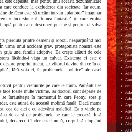
ea este depășită. Însă pentru unii această dezumanizare
840
at care conduce la excluderea din societate. Iar acum,
84
ămâne de făcut este să urcăm într-un „planotor” imaginar
A c
cem o incursiune în lumea fantastică în care eroina
A M
și luptă pentru a se descoperi pe sine și pentru a-i salva
A n
Abi
tă pierdută printre oameni și roboți, neaparținând nici
Abr
 În urma unui accident grav, protagonista noastră este
Aca
n grija unei familii adoptive. Ea crește alături de cele
Aca
tora făcându-i viața un calvar. Existența ei este o
Ace
 despre propriul trecut, iar viitorul devine din ce în ce
Ace
lică, fără voia ei, în problemele „politice” ale casei
Aco
Acop
trivit pentru vremurile pe care le trăim. Pământul se
acu
 face foarte multe victime, iar doctorii sunt departe de
Ada
a se înrăutățește în momentul în care Peony, sora și
Ade
nder, este atinsă de această molimă fatală. Dacă mama
Age
ea, cea de aici e cu adevărat malefică. Ea o vinde pe
Agu
căpa de ea și de problemele pe care le creează. Însă
Aid
ului, deoarece Cinder este imună, corpul său luptând
Ais
Al 