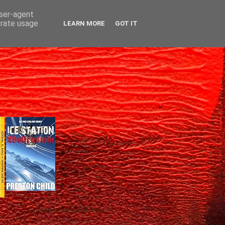
user-agent
erate usage
LEARN MORE
GOT IT
Gică Andreica's favorite books »