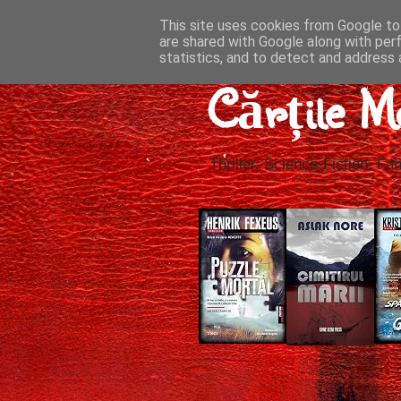
This site uses cookies from Google to 
are shared with Google along with per
statistics, and to detect and address 
Cărțile M
Thriller, Science-Fiction, Fan