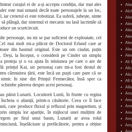
mirat curajul ei de a-și accepta condiția, dar mai ales
Ala
inder este mai umană decât toate personajele la un loc,
Alc
, iar creierul ei este robotizat. Ea suferă, iubește, simte
Aler
i să plângă, dar sistemul ei mecanic nu lasă lacrimile să
Ale
oduce un scurtcircuit.
Ale
Ale
alte personaje, nu mi se par suficient de exploatate, cel
Ale
Cel mai mult mi-a plăcut de Doctorul Erland care ar
Ale
toare din basmul original. Este un om ciudat, puțin
c. Deși, la început, o consideră pe Cinder un simplu
Ale
va proteja și o va ajuta în misiunea pe care o are de
Ali
flă prințul Kai, un personaj care mi-a fost destul de
Ali
ntru cârmuirea țării, este încă un puști care pare că se
Ali
 nimic în sine din Prințul Fermecător, însă sper ca
All 
mi schimbe părerea despre acest personaj.
All
Ama
au părut Lunarii. Locuitorii Lunii, în frunte cu regina
Ama
încheia o alianță, printr-o căsătorie. Ceea ce îi face
unii, care produce fluxul și refluxul prin magnetism, și
Ame
 prin simpla lor apariție, în mijlocul unei mulțimi de
Amo
rgem pe firul unui basm, Lunarii ar avea rolul
Amy
minciună, înșelăciune și prefăcătorie, pentru a obține
Amy
Ana