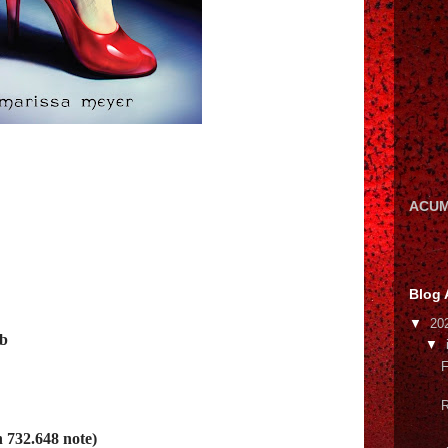
ACUM
Blog 
▼
20
eb
▼
F
R
 732.648 note)