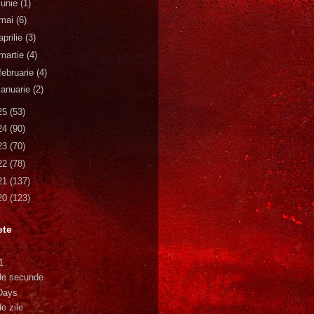
iunie
(1)
mai
(6)
aprilie
(3)
martie
(4)
februarie
(4)
ianuarie
(2)
25
(53)
24
(90)
23
(70)
22
(78)
21
(137)
20
(123)
ete
1
de secunde
Days
e zile