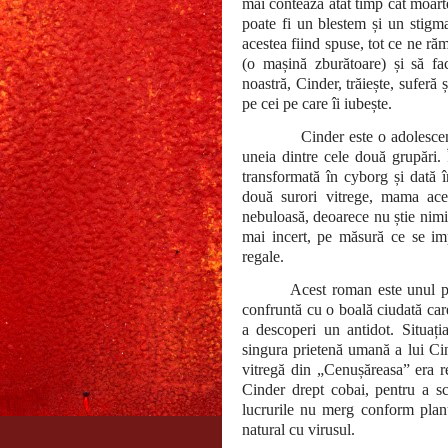
mai contează atât timp cât moart
poate fi un blestem și un stigm
acestea fiind spuse, tot ce ne r
(o mașină zburătoare) și să fa
noastră, Cinder, trăiește, suferă 
pe cei pe care îi iubește.
Cinder este o adolescen
uneia dintre cele două grupări.
transformată în cyborg și dată î
două surori vitrege, mama aces
nebuloasă, deoarece nu știe nimic
mai incert, pe măsură ce se imp
regale.
Acest roman este unul po
confruntă cu o boală ciudată care
a descoperi un antidot. Situați
singura prietenă umană a lui Ci
vitregă din „Cenușăreasa” era r
Cinder drept cobai, pentru a s
lucrurile nu merg conform plan
natural cu virusul.