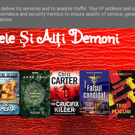
deliver its services and to analyze traffic. Your IP address and 
formance and security metrics to ensure quality of service, gen
abuse.
ele Și Alți Demoni
tasy, Horror, Clasice și altele