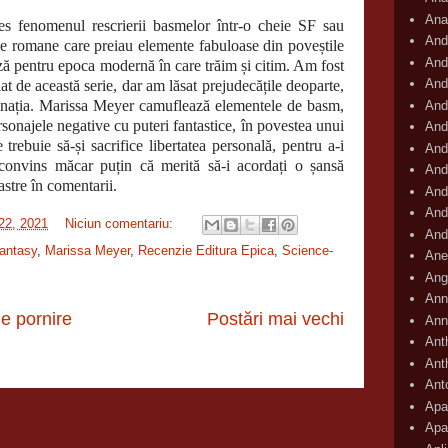
Ana
s fenomenul rescrierii basmelor într-o cheie SF sau
And
de romane care preiau elemente fabuloase din poveștile
And
ează pentru epoca modernă în care trăim și citim. Am fost
And
at de această serie, dar am lăsat prejudecățile deoparte,
scinația. Marissa Meyer camuflează elementele de basm,
And
sonajele negative cu puteri fantastice, în povestea unui
And
 trebuie să-și sacrifice libertatea personală, pentru a-i
And
 convins măcar puțin că merită să-i acordați o șansă
And
astre în comentarii.
And
And
 22, 2021
Niciun comentariu:
And
antasy
,
Marissa Meyer
,
Recenzie Editura Epica
,
Science-
Ane
Ang
Ann
e pornire
Postări mai vechi
Ann
Ant
Ant
Ant
Apar
Apa