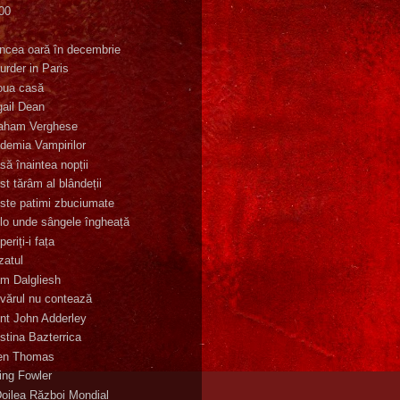
00
K
incea oară în decembrie
urder in Paris
oua casă
gail Dean
aham Verghese
demia Vampirilor
să înaintea nopții
st tărâm al blândeții
ste patimi zbuciumate
lo unde sângele îngheață
eriți-i fața
zatul
m Dalgliesh
vărul nu contează
nt John Adderley
stina Bazterrica
en Thomas
ling Fowler
Doilea Război Mondial