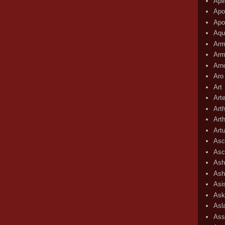
Apli
Apo
Apo
Aqu
Arm
Arm
Arn
Aro
Art
Art
Art
Art
Art
Asc
Asc
Ash
Ash
Asi
Ask
Asl
Ass