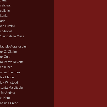
cația
calipsă.
caliptic
itania
ada
ele Luminii
o Strobel
 Sáinz de la Maza
efactele Aoranosului
hur C. Clarke
hur Gold
uro Pérez-Reverte
ensiunea
unsă în umbră
ley Elston
ley Winstead
stenta Maleficului
 for Andrea
ak Nore
assins Creed