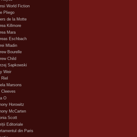
nsi World Fiction
e Pliego
ers de la Motte
rea Killmore
rea Mara
reas Eschbach
rei Mladin
rew Bourelle
rew Child
rzej Sapkowski
y Weir
 Riel
ela Marsons
 Cleeves
a O
hony Horowitz
hony McCarten
onia Scott
iții Editoriale
rtamentul din Paris