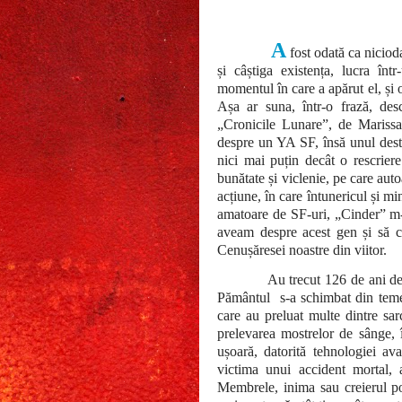
A
fost odată ca niciod
și câștiga existența, lucra înt
momentul în care a apărut el, și 
Așa ar suna, într-o frază, de
„Cronicile Lunare”, de Mariss
despre un YA SF, însă unul destu
nici mai puțin decât o rescrier
bunătate și viclenie, pe care aut
acțiune, în care întunericul și 
amatoare de SF-uri, „Cinder” m-
aveam despre acest gen și să ci
Cenușăresei noastre din viitor.
Au trecut 126 de ani de
Pământul
s-a schimbat din teme
care au preluat multe dintre sarc
prelevarea mostrelor de sânge, î
ușoară, datorită tehnologiei av
victima unui accident mortal, 
Membrele, inima sau creierul po