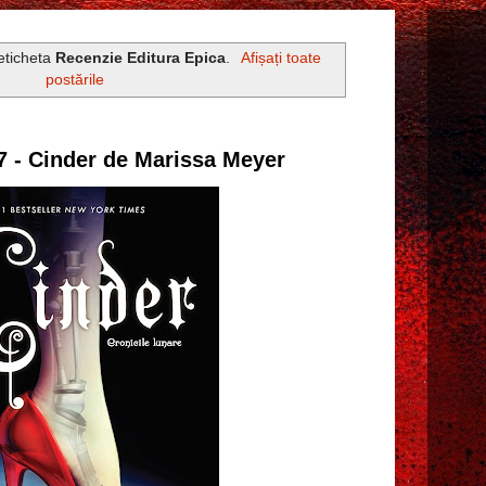
 eticheta
Recenzie Editura Epica
.
Afișați toate
postările
7 - Cinder de Marissa Meyer