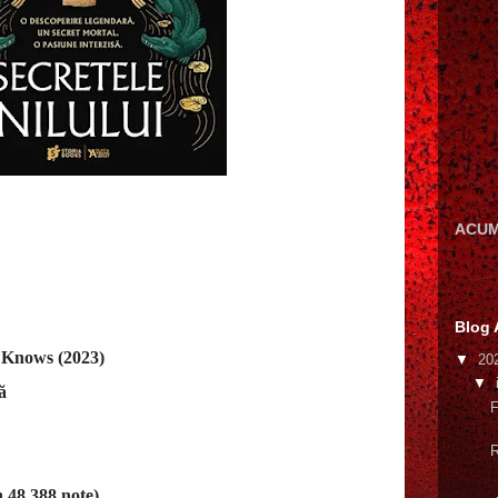
ACUM
Blog 
r Knows (2023)
▼
20
▼
ă
F
R
 48.388 note)