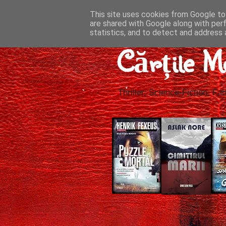
This site uses cookies from Google to 
are shared with Google along with per
statistics, and to detect and address 
Cărțile M
Thriller, Science-Fiction, Fan