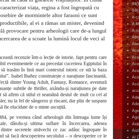
840
 caracterizat viața, regina a fost îngropată cu
84
deosebire de mormintele altor faraoni ce sunt
A c
eproductibile, al ei a rămas un mister, devenind
A M
ală provocare pentru arheologii care de-a lungul
A n
Abi
încercarea de a scoate la lumină locul de veci al
Abr
Aca
eastă recenzie într-o lecție de istorie, fapt pentru care
Aca
bil evenimentele ce au precedat cucerirea Egiptului în
Ace
să trasăm în linii mari contextul istoric ce stă la baza
Ace
ului”. Isabel Ibañez construiește o narațiune fascinantă,
Aco
rfectă dintre Young Adult, Fantasy, Romance, aventură
Acop
nuanțe subtile de thriller, axându-și narațiunea pe date
acu
 să afirm că stilul ei seamănă destul de mult cu cel al
Ada
r, nu la fel de sângeros și riscant, dar plin de suspans
Ade
ă fie elucidate de o minte ascuțită.
Age
84, pe vremea când arheologii din întreaga lume își
Agu
atale, dându-și ultima suflare în încercarea, adesea
Aid
dintre secretele străvechi ce zac adânc îngropate în
Ais
nd să facă descoperirea secolului – o descoperire ce le
Al 