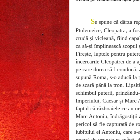
S
e spune că dârza reg
Ptolemeice, Cleopatra, a fost
crudă și vicleană, fiind capa
ca să-și împlinească scopul ș
Firește, luptele pentru puter
încercările Cleopatrei de a 
pe care dorea să-l conducă. A
supună Roma, s-o aducă la pi
de scară până la tron. Lipsită
schimbul puterii, prinzându-i
Imperiului, Caesar și Marc 
faptul că războaiele ce au ur
Marc Antoniu, îndrăgostiții a 
pericol să fie capturată de 
iubitului ei Antoniu, care s-
moară de propria sa mână, de