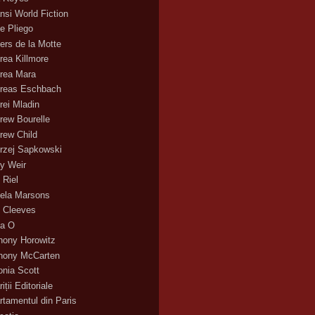
nsi World Fiction
e Pliego
ers de la Motte
rea Killmore
rea Mara
reas Eschbach
rei Mladin
rew Bourelle
rew Child
rzej Sapkowski
y Weir
 Riel
ela Marsons
 Cleeves
a O
hony Horowitz
hony McCarten
onia Scott
iții Editoriale
rtamentul din Paris