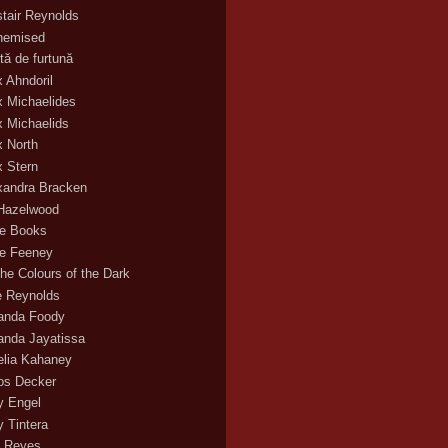
stair Reynolds
hemised
tă de furtună
x Ahndoril
x Michaelides
x Michaelids
x North
x Stern
xandra Bracken
 Hazelwood
ce Books
ce Feeney
the Colours of the Dark
ie Reynolds
nda Foody
nda Jayatissa
lia Kahaney
s Decker
 Engel
 Tintera
 Reyes