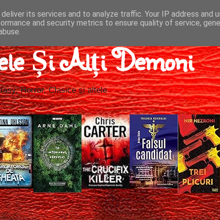
deliver its services and to analyze traffic. Your IP address and 
formance and security metrics to ensure quality of service, gen
abuse.
ele Și Alți Demoni
tasy, Horror, Clasice și altele