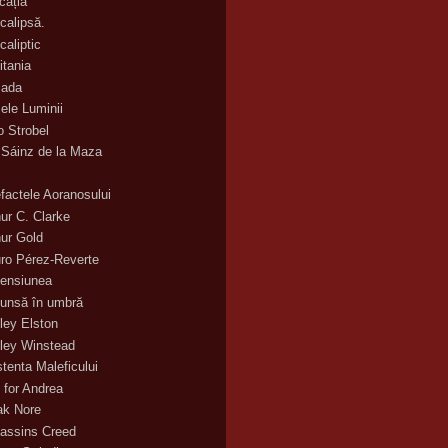
cația
calipsă.
caliptic
itania
ada
ele Luminii
o Strobel
 Sáinz de la Maza
efactele Aoranosului
hur C. Clarke
hur Gold
uro Pérez-Reverte
ensiunea
unsă în umbră
ley Elston
ley Winstead
stenta Maleficului
 for Andrea
ak Nore
assins Creed