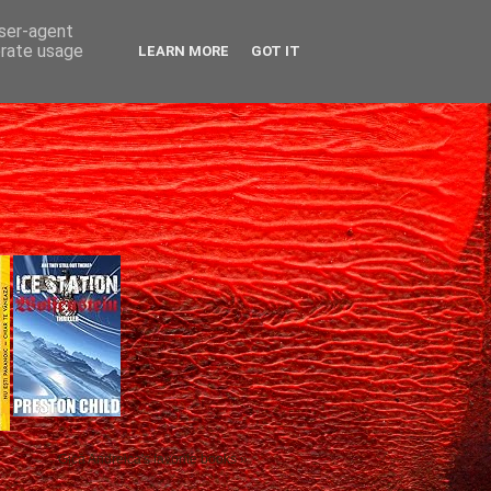
user-agent
erate usage
LEARN MORE
GOT IT
Gică Andreica's favorite books »