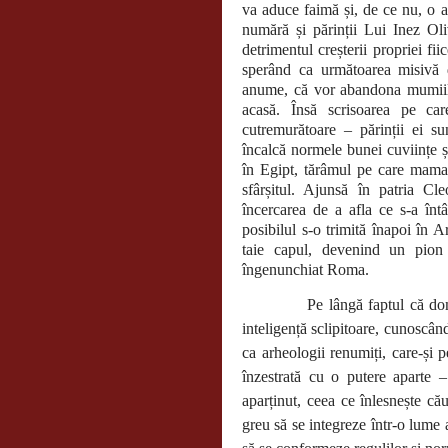
va aduce faimă și, de ce nu, o av
numără și părinții Lui Inez Oli
detrimentul creșterii propriei fii
sperând ca următoarea misivă de
anume, că vor abandona mumiile 
acasă. Însă scrisoarea pe ca
cutremurătoare – părinții ei sun
încalcă normele bunei cuviințe 
în Egipt, tărâmul pe care mama ș
sfârșitul. Ajunsă în patria Cl
încercarea de a afla ce s-a înt
posibilul s-o trimită înapoi în 
taie capul, devenind un pion
îngenunchiat Roma.
Pe lângă faptul că do
inteligență sclipitoare, cunoscând
ca arheologii renumiți, care-și p
înzestrată cu o putere aparte 
aparținut, ceea ce înlesnește că
greu să se integreze într-o lume 