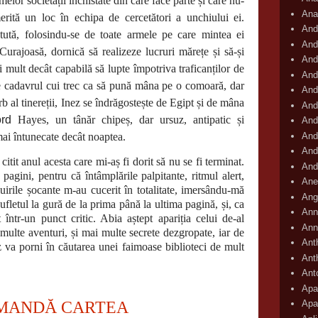
elor societății închistate din care face parte și care nu-
Ana
rită un loc în echipa de cercetători a unchiului ei.
And
ută, folosindu-se de toate armele pe care mintea ei
And
Curajoasă, dornică să realizeze lucruri mărețe și să-și
And
i mult decât capabilă să lupte împotriva traficanților de
And
te cadavrul cui trec ca să pună mâna pe o comoară, dar
And
b al tinereții, Inez se îndrăgostește de Egipt și de mâna
And
ord
Hayes, un tânăr chipeș, dar ursuz, antipatic și
And
And
 mai întunecate decât noaptea.
And
nul acesta care mi-aș fi dorit să nu se fi terminat.
And
agini, pentru că întâmplările palpitante, ritmul alert,
Ane
uirile șocante m-au cucerit în totalitate, imersându-mă
Ang
fletul la gură de la prima până la ultima pagină, și, ca
Ann
într-un punct critic. Abia aștept apariția celui de-al
Ann
multe aventuri, și mai multe secrete dezgropate, iar de
Ant
 va porni în căutarea unei faimoase biblioteci de mult
Ant
Ant
Apar
MANDĂ CARTEA
Apa