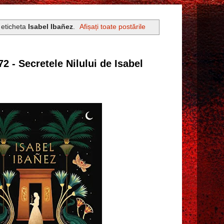
 eticheta
Isabel Ibañez
.
Afișați toate postările
2 - Secretele Nilului de Isabel