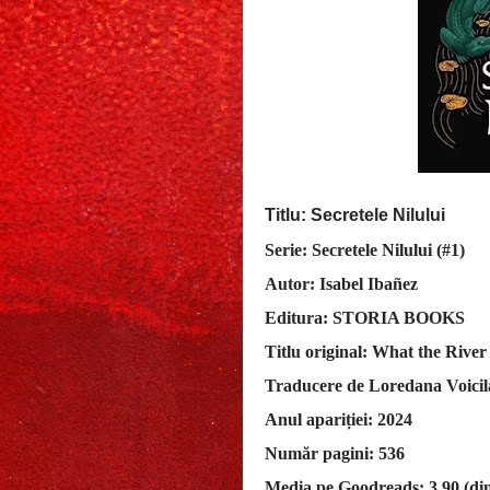
Titlu: Secretele Nilului
Serie: Secretele Nilului (#1)
Autor: Isabel Ibañez
Editura: STORIA BOOKS
Titlu original: What the Rive
Traducere de Loredana Voicil
Anul apariției: 2024
Număr pagini: 536
Media pe Goodreads: 3,90 (din