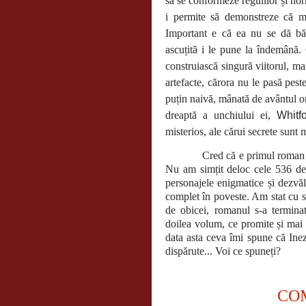
să se conformeze regulilor și norm
i permite să demonstreze că me
Important e că ea nu se dă băt
ascuțită i le pune la îndemână. 
construiască singură viitorul, ma
artefacte, cărora nu le pasă pes
puțin naivă, mânată de avântul or
dreaptă a unchiului ei,
Whitf
misterios, ale cărui secrete sunt
Cred că e primul roman citit a
Nu am simțit deloc cele 536 de p
personajele enigmatice și dezvăl
complet în poveste. Am stat cu su
de obicei, romanul s-a terminat 
doilea volum, ce promite și mai 
data asta ceva îmi spune că Inez
dispărute... Voi ce spuneți?
CO