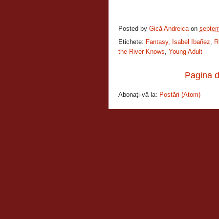
Posted by
Gică Andreica
on
septem
Etichete:
Fantasy
,
Isabel Ibañez
,
R
the River Knows
,
Young Adult
Pagina d
Abonați-vă la:
Postări (Atom)