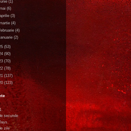
iunie
(1)
mai
(6)
aprilie
(3)
martie
(4)
februarie
(4)
ianuarie
(2)
25
(53)
24
(90)
23
(70)
22
(78)
21
(137)
20
(123)
ete
1
de secunde
Days
e zile