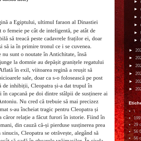
►
►
►
ină a Egiptului, ultimul faraon al Dinastiei
►
 o femeie pe cât de inteligentă, pe atât de
►
bilă să treacă peste cadavrele fraților ei, doar
►
i să ia în primire tronul ce i se cuvenea.
►
20
e nu sunt o noutate în Antichitate, însă
►
20
ajunge la domnie au depășit granițele regatului
►
20
flată în exil, viitoarea regină a reușit să
►
20
cioarele sale, doar ca s-o folosească pe post
►
20
 de inhibiții, Cleopatra și-a dat trupul în
►
20
 în capcană pe doi dintre stâlpii de susținere ai
Antoniu. Nu cred că trebuie să mai precizez
Etich
mat s-au încheiat tragic pentru Cleopatra și
\
căror relație a făcut furori în istorie. Fiind în
199
romani, din cauză că-și pierduse susținerea prea
29 
56 
a sinucis, Cleopatra se otrăvește, alegând să
56 d
cât să cadă în ghearele vrăjmașilor. În ciuda