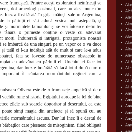
ere frumușică. Printre acești exploratori neînfricați se
Ala
vera, doi arheologi pasionați, care au ales munca în
Alc
ce. Inez a fost lăsată în grija mătușii sale în Argentina,
Aler
 la părinții ei să-i aducă vestea mult așteptată, și
Ale
și mormintele faraonilor și se vor întoarce definitiv
Ale
re tânăra o primește conține o veste cu adevărat
Ale
t morți. Îndurerată și intrigată, protagonista noastră
Ale
și se îmbarcă de una singură pe un vapor ce o va duce
Ale
i tatăl ei l-au îndrăgit atât de mult și care le-a adus
Ale
eopatrei, fata se lovește de numeroase obstacole în
âmplat cu adevărat cu părinții ei. Unchiul ei face tot
Ali
Argentina, dar Inez e hotărâtă să facă totul după cum o
Ali
 important în căutarea mormântului reginei care a
Ali
All 
All
mnișoara Olivera este de o frumusețe angelică și de o
Ama
 vechile rune și istoria Egiptului aproape la fel de bine
Ama
etrec zilele sub soarele dogoritor al deșertului, ea este
Ame
– poate simți magia din artefacte și să spună cui au
Amo
utările mormântului ascuns. Dar lui Inez îi e destul de
Amy
a bărbaților care plesnesc de misoginism, fiind obligată
Amy
Ana