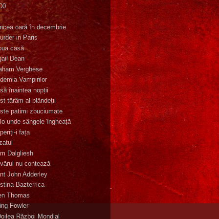
00
K
incea oară în decembrie
urder in Paris
oua casă
gail Dean
aham Verghese
demia Vampirilor
să înaintea nopții
st tărâm al blândeții
ste patimi zbuciumate
lo unde sângele îngheață
eriți-i fața
zatul
m Dalgliesh
vărul nu contează
nt John Adderley
stina Bazterrica
en Thomas
ling Fowler
Doilea Război Mondial