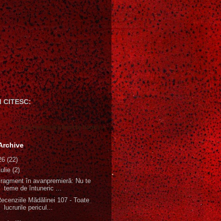
 CITESC:
Gică Andreica's favorite books »
Archive
26
(22)
iulie
(2)
ragment în avanpremieră: Nu te
teme de întuneric ...
ecenziile Mădălinei 107 - Toate
lucrurile pericul...