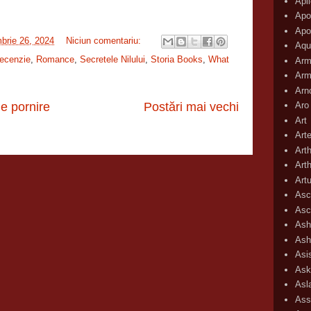
Apli
Apo
Apo
brie 26, 2024
Niciun comentariu:
Aqu
ecenzie
,
Romance
,
Secretele Nilului
,
Storia Books
,
What
Arm
Arm
Arn
Aro
e pornire
Postări mai vechi
Art
Art
Art
Art
Art
Asc
Asc
Ash
Ash
Asi
Ask
Asl
Ass