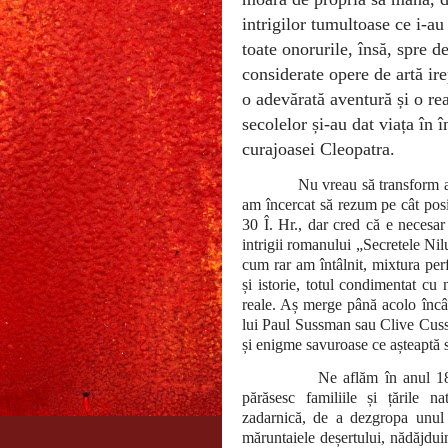
intrigilor tumultoase ce i-au
toate onorurile, însă, spre 
considerate opere de artă ir
o adevărată aventură și o re
secolelor și-au dat viața în 
curajoasei Cleopatra.
Nu vreau să transform ac
am încercat să rezum pe cât posi
30 Î. Hr., dar cred că e necesar 
intrigii romanului „Secretele Nil
cum rar am întâlnit, mixtura pe
și istorie, totul condimentat cu 
reale. Aș merge până acolo încât
lui Paul Sussman sau Clive Cussle
și enigme savuroase ce așteaptă s
Ne aflăm în anul 18
părăsesc familiile și țările n
zadarnică, de a dezgropa unul 
măruntaiele deșertului, nădăjdui