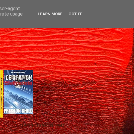
user-agent
erate usage
LEARN MORE
GOT IT
Gică Andreica's favorite books »