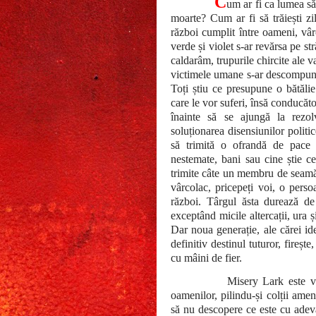
C
um ar fi ca lumea să 
moarte? Cum ar fi să trăiești zi
război cumplit între oameni, vâr
verde și violet s-ar revărsa pe st
caldarâm, trupurile chircite ale v
victimele umane s-ar descompune 
Toți știu ce presupune o bătălie
care le vor suferi, însă conducător
înainte să se ajungă la rezolv
soluționarea disensiunilor polit
să trimită o ofrandă de pace c
nestemate, bani sau cine știe c
trimite câte un membru de seamă 
vârcolac, pricepeți voi, o pers
război. Târgul ăsta durează de
exceptând micile altercații, ura 
Dar noua generație, ale cărei id
definitiv destinul tuturor, fireșt
cu mâini de fier.
Misery Lark este va
oamenilor, pilindu-și colții amen
să nu descopere ce este cu adevă