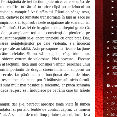
►
fie stăpânită de trei facțiuni puternice, care se urăsc de
lnic cu frica în sân că în orice clipă poate izbucni un
►
colaci și vampiri? Ar fi sfârșitul. Râuri de sânge roșu,
►
răzi, cadavre pe jumătate transformate în lupi ar zace pe
►
ampirilor s-ar topi sub razele ucigătoare ale soarelui, iar
►
în tihnă. O astfel de imagine e de-a dreptul grotescă.
 de așa amploare; toți sunt conștienți de pierderile pe
►
ii sunt pregătiți să-și apere teritoriul cu orice preț. Dar,
►
20
area neînțelegerilor pe cale violentă, s-a încercat
►
20
ice pe cale amiabilă. Asta presupune ca fiecare facțiune
ătre celelalte. Și nu vă imaginați că-și trimit aur,
►
20
e obiecte extrem de valoroase. Nici poveste... Fiecare
►
20
al facțiunii, fiica unui consilier vampir, perechea unui
►
20
oană importantă de dragul căreia nimeni n-ar porni un
►
20
 secole, iar până acum a funcționat destul de bine,
și resentimentele ce nu pot fi înăbușite sub nicio formă.
ei sunt mult mai pașnice și tolerante, ar putea schimba
Etich
e, dacă reușesc să-i înduplece pe bătrânii care țin frâiele
\
199
29 
mpir, dar și-a petrecut aproape toată viața în lumea
56 
ințători și purtând lentile de contact căprui, ca nimeni
rat. A stat atât de mult timp printre oameni, încât le-a
56 d