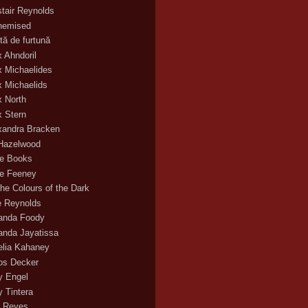
stair Reynolds
hemised
tă de furtună
x Ahndoril
x Michaelides
x Michaelids
x North
x Stern
xandra Bracken
 Hazelwood
ce Books
ce Feeney
the Colours of the Dark
ie Reynolds
nda Foody
nda Jayatissa
lia Kahaney
s Decker
 Engel
 Tintera
 Reyes