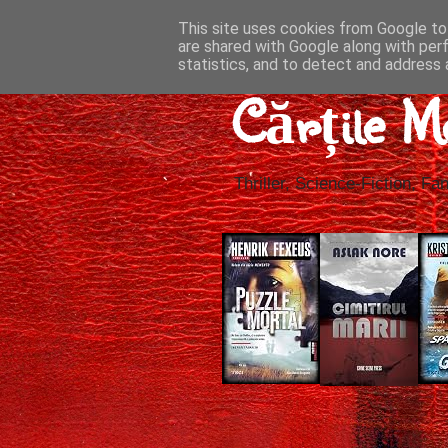
This site uses cookies from Google to 
are shared with Google along with per
statistics, and to detect and address 
Cărțile M
Thriller, Science-Fiction, Fan