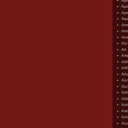
Apli
Apo
Apo
Aqu
Arm
Arm
Arn
Aro
Art
Art
Art
Art
Art
Asc
Asc
Ash
Ash
Asi
Ask
Asl
Ass