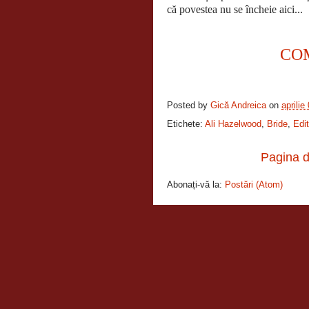
că povestea nu se încheie aici...
CO
Posted by
Gică Andreica
on
aprilie
Etichete:
Ali Hazelwood
,
Bride
,
Edit
Pagina d
Abonați-vă la:
Postări (Atom)