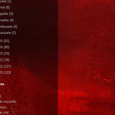
iunie
(1)
mai
(6)
aprilie
(3)
martie
(4)
februarie
(4)
ianuarie
(2)
25
(53)
24
(90)
23
(70)
22
(78)
21
(137)
20
(123)
ete
1
de secunde
Days
e zile