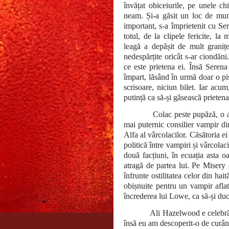
învățat obiceiurile, pe unele ch
neam. Și-a găsit un loc de mun
important, s-a împrietenit cu Ser
totul, de la clipele fericite, la
leagă a depășit de mult granițe
nedespărțite oricât s-ar ciondăn
ce este prietena ei. Însă Serena
împart, lăsând în urmă doar o pi
scrisoare, niciun bilet. Iar acum
putință ca să-și găsească prietena
Colac peste pupăză, o al
mai puternic consilier vampir di
Alfa al vârcolacilor. Căsătoria 
politică între vampiri și vârcolac
două facțiuni, în ecuația asta o
atragă de partea lui. Pe Misery o
înfrunte ostilitatea celor din hait
obișnuite pentru un vampir aflat
încrederea lui Lowe, ca să-și duc
Ali Hazelwood e celebră 
însă eu am descoperit-o de curând