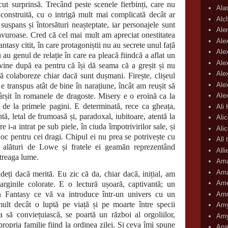
cut surprinsă. Trecând peste scenele fierbinți, care nu
Ala
 construită, cu o intrigă mult mai complicată decât ar
Alc
suspans și întorsături neașteptate, iar personajele sunt
Aler
savuroase. Cred că cel mai mult am apreciat onestitatea
Ale
tasy citit, în care protagoniștii nu au secrete unul față
Ale
u au genul de relație în care ea pleacă fiindcă a aflat un
Ale
 vine după ea pentru că își dă seama că a greșit și nu
Ale
să colaboreze chiar dacă sunt dușmani. Firește, clișeul
Ale
e transpus atât de bine în narațiune, încât am reușit să
fârșit în romanele de dragoste. Misery e o eroină ca la
Ale
 de la primele pagini. E determinată, rece ca gheața,
Ali
tă, letal de frumoasă și, paradoxal, iubitoare, atentă la
Ali
e i-a intrat pe sub piele, în ciuda împotrivirilor sale, și
Ali
joc pentru cei dragi. Chipul ei nu prea se potrivește cu
All 
, alături de Lowe și fratele ei geamăn reprezentând
All
treaga lume.
Ama
Ama
că merită. Eu zic că da, chiar dacă, inițial, am
Ame
rginile colorate. E o lectură ușoară, captivantă; un
 Fantasy ce vă va introduce într-un univers cu un
Amo
mult decât o luptă pe viață și pe moarte între specii
Amy
a să conviețuiască, se poartă un război al orgoliilor,
Amy
propria familie fiind la ordinea zilei. Și ceva îmi spune
Ana