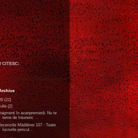
 CITESC:
Gică Andreica's favorite books »
Archive
26
(22)
iulie
(2)
ragment în avanpremieră: Nu te
teme de întuneric ...
ecenziile Mădălinei 107 - Toate
lucrurile pericul...