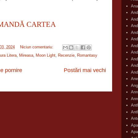
Ana
And
And
MANDĂ CARTEA
And
And
And
And
 03, 2024
Niciun comentariu:
And
ura Litera
,
Mireasa
,
Moon Light
,
Recenzie
,
Romantasy
And
And
e pornire
Postări mai vechi
And
Ane
Ang
Ann
Ann
Ant
Ant
Ant
Apar
Apa