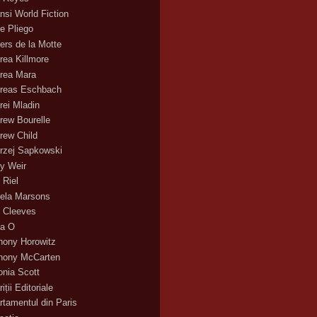
nsi World Fiction
e Pliego
ers de la Motte
rea Killmore
rea Mara
reas Eschbach
rei Mladin
rew Bourelle
rew Child
rzej Sapkowski
y Weir
 Riel
ela Marsons
 Cleeves
a O
hony Horowitz
hony McCarten
onia Scott
iții Editoriale
rtamentul din Paris