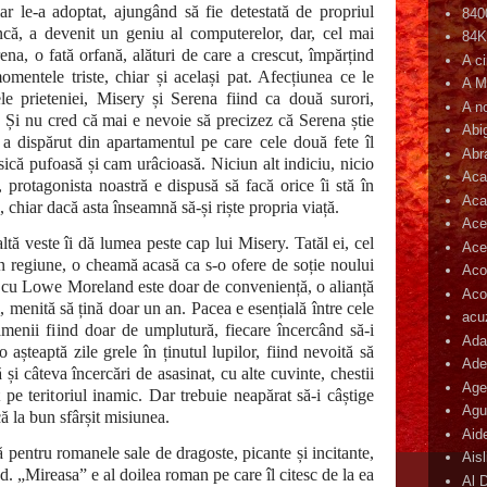
iar le-a adoptat, ajungând să fie detestată de propriul
840
că, a devenit un geniu al computerelor, dar, cel mai
84
ena, o fată orfană, alături de care a crescut, împărțind
A c
 momentele triste, chiar și același pat. Afecțiunea ce le
A M
le prieteniei, Misery și Serena fiind ca două surori,
A n
i. Și nu cred că mai e nevoie să precizez că Serena știe
Abi
 a dispărut din apartamentul pe care cele două fete îl
Abr
sică pufoasă și cam urâcioasă. Niciun alt indiciu, nicio
Aca
, protagonista noastră e dispusă să facă orice îi stă în
Aca
, chiar dacă asta înseamnă să-și riște propria viață.
Ace
tă veste îi dă lumea peste cap lui Misery. Tatăl ei, cel
Ace
n regiune, o cheamă acasă ca s-o ofere de soție noului
Aco
ei cu Lowe Moreland este doar de conveniență, o alianță
Acop
i, menită să țină doar un an. Pacea e esențială între cele
acu
amenii fiind doar de umplutură, fiecare încercând să-i
Ada
 așteaptă zile grele în ținutul lupilor, fiind nevoită să
Ade
ă și câteva încercări de asasinat, cu alte cuvinte, chestii
Age
 pe teritoriul inamic. Dar trebuie neapărat să-i câștige
Agu
ă la bun sfârșit misiunea.
Aid
pentru romanele sale de dragoste, picante și incitante,
Ais
. „Mireasa” e al doilea roman pe care îl citesc de la ea
Al 