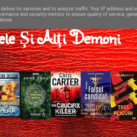
deliver its services and to analyze traffic. Your IP address and 
formance and security metrics to ensure quality of service, gen
abuse.
ele Și Alți Demoni
tasy, Horror, Clasice și altele