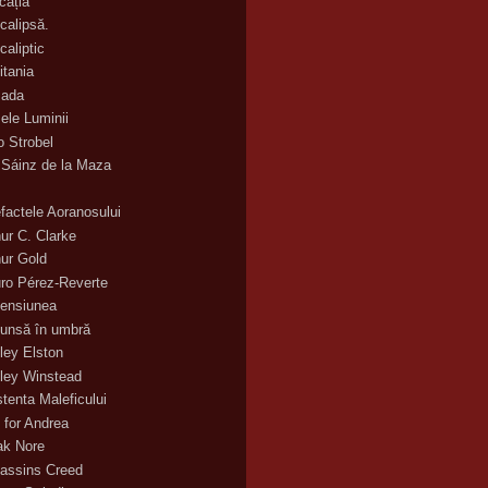
cația
calipsă.
caliptic
itania
ada
ele Luminii
o Strobel
 Sáinz de la Maza
efactele Aoranosului
hur C. Clarke
hur Gold
uro Pérez-Reverte
ensiunea
unsă în umbră
ley Elston
ley Winstead
stenta Maleficului
 for Andrea
ak Nore
assins Creed