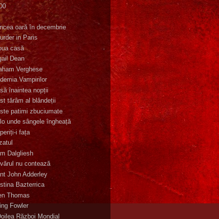
00
K
incea oară în decembrie
urder in Paris
oua casă
gail Dean
aham Verghese
demia Vampirilor
să înaintea nopții
st tărâm al blândeții
ste patimi zbuciumate
lo unde sângele îngheață
eriți-i fața
zatul
m Dalgliesh
vărul nu contează
nt John Adderley
stina Bazterrica
en Thomas
ling Fowler
Doilea Război Mondial