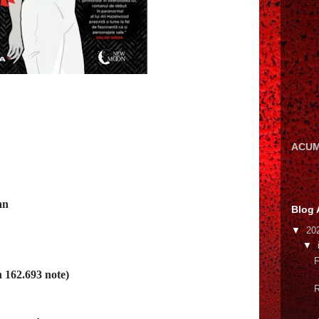
ACUM
an
Blog 
▼
20
▼
F
 162.693 note)
R