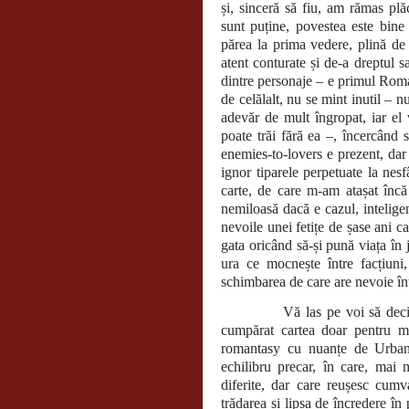
și, sinceră să fiu, am rămas plă
sunt puține, povestea este bine
părea la prima vedere, plină de 
atent conturate și de-a dreptul 
dintre personaje – e primul Roman
de celălalt, nu se mint inutil – n
adevăr de mult îngropat, iar el
poate trăi fără ea –, încercând 
enemies-to-lovers e prezent, dar 
ignor tiparele perpetuate la nes
carte, de care m-am atașat încă
nemiloasă dacă e cazul, inteligen
nevoile unei fetițe de șase ani car
gata oricând să-și pună viața în 
ura ce mocnește între facțiuni
schimbarea de care are nevoie în
Vă las pe voi să decideți da
cumpărat cartea doar pentru ma
romantasy cu nuanțe de Urban
echilibru precar, în care, mai 
diferite, dar care reușesc cumv
trădarea și lipsa de încredere în 