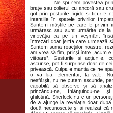
Ne spunem povestea prin 
brațe sau colierul cu ancoră sau cr
gol prin posturile rigide și ticuril
intențiile în spatele privirilor împie
Suntem măștile pe care le privim în
urmăresc sau sunt urmărite de la 
vinovăția ca pe un veșmânt însâ
întrezări doar jertfa care urmează să
Suntem suma reacțiilor noastre, rezu
am vrea să fim, prinși între „acum e
viitoare”. Gesturile și acțiunile, 
ascunse, pot fi surprinse doar de ce
privească. Culpa e mantia ce ne apa
o va lua, elementar, la vale. N
nesfârșit, nu ne putem ascunde, pent
capabilă să observe și să analize
prinzându-ne, înlănțuindu-ne și
ghilotină. Sherlock nu e un personaj,
de a ajunge la revelație doar dup
două necunoscute și ai realizat că r