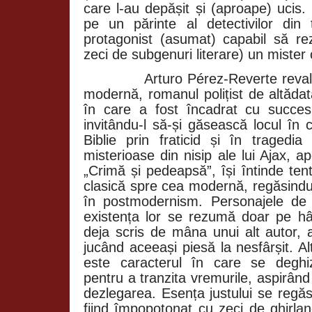
care l-au depășit și (aproape) ucis
pe un părinte al detectivilor din t
protagonist (asumat) capabil să re
zeci de subgenuri literare) un mister
Arturo Pérez-Reverte revalo
modernă, romanul polițist de altăda
în care a fost încadrat cu succes,
invitându-l să-și găsească locul în
Biblie prin fraticid și în tragedia
misterioase din nisip ale lui Ajax, 
„Crimă și pedeapsă”, își întinde tent
clasică spre cea modernă, regăsindu-
în postmodernism. Personajele de 
existența lor se rezumă doar pe hâr
deja scris de mâna unui alt autor, a
jucând aceeași piesă la nesfârșit. A
este caracterul în care se degh
pentru a tranzita vremurile, aspirând 
dezlegarea. Esența justului se regăs
fiind împopoțonat cu zeci de ghirlan