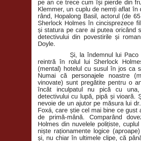
pe an ce trece cum își pierde din f
Klemmer, un cuplu de nemți aflat în c
rând, Hopalong Basil, actorul (de 65
Sherlock Holmes în cincisprezece fi
și statura pe care ai putea oricând 
detectivului din povestirile și roma
Doyle.
Și, la îndemnul lui Paco
reintră în rolul lui Sherlock Holme
(mental) hotelul cu susul în jos ca
Numai că personajele noastre (m
vinovate) sunt pregătite pentru o an
încât inculpatul nu pică cu una
detectivului cu lupă, pipă și vioară.
nevoie de un ajutor pe măsura lui dr
Foxá, care știe cel mai bine ce gust a
de primă-mână. Comparând dovezil
Holmes din nuvelele polițiste, cuplu
niște raționamente logice (aproape)
și, nu chiar în ultimele clipe, că pân