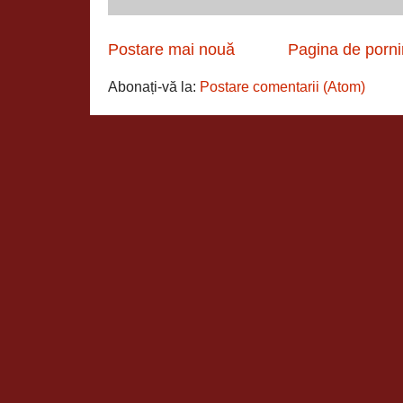
Postare mai nouă
Pagina de porni
Abonați-vă la:
Postare comentarii (Atom)