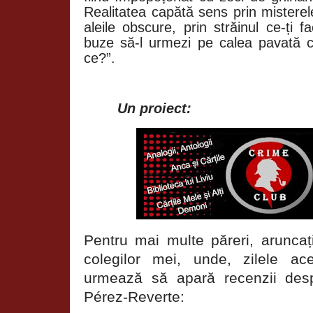
Realitatea capătă sens prin misterel
aleile obscure, prin străinul ce-ți
buze să-l urmezi pe calea pavată c
ce?”.
Un proiect:
Pentru mai multe păreri, aruncați
colegilor mei, unde, zilele a
urmează să apară recenzii desp
Pérez-Reverte: