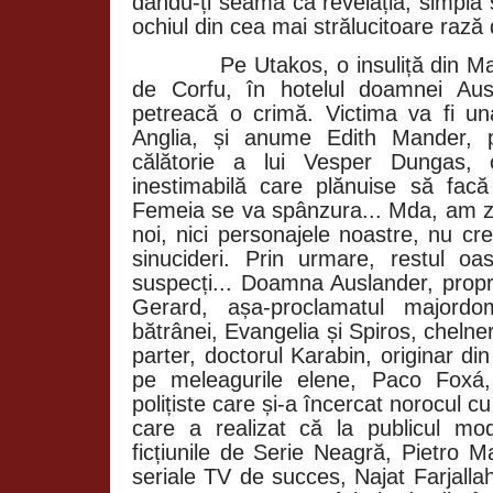
dându-ți seama că revelația, simplă 
ochiul din cea mai strălucitoare rază
Pe Utakos, o insuliță din M
de Corfu, în hotelul doamnei Au
petreacă o crimă. Victima va fi una
Anglia, și anume Edith Mander, p
călătorie a lui Vesper Dungas
inestimabilă care plănuise să facă
Femeia se va spânzura... Mda, am zis
noi, nici personajele noastre, nu cr
sinucideri. Prin urmare, restul oas
suspecți... Doamna Auslander, proprie
Gerard, așa-proclamatul majordom
bătrânei, Evangelia și Spiros, chelner
parter, doctorul Karabin, originar din
pe meleagurile elene, Paco Foxá,
polițiste care și-a încercat norocul c
care a realizat că la publicul mo
ficțiunile de Serie Neagră, Pietro 
seriale TV de succes, Najat Farjallah