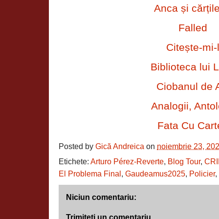
Anca și cărțil
Falled
Citește-mi-
Biblioteca lui L
Ciobanul de 
Analogii, Antol
Fata Cu Cart
Posted by
Gică Andreica
on
noiembrie 23, 20
Etichete:
Arturo Pérez-Reverte
,
Blog Tour
,
CRI
El Problema Final
,
Gaudeamus2025
,
Policier
,
Niciun comentariu:
Trimiteți un comentariu