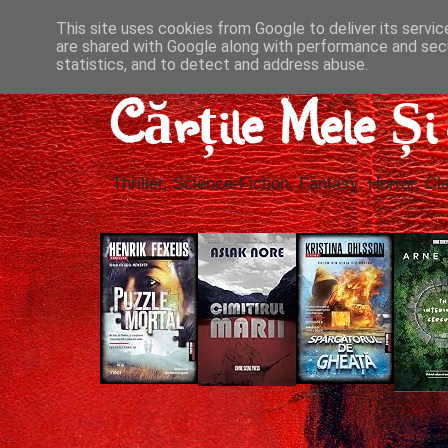
This site uses cookies from Google to deliver its servic
are shared with Google along with performance and secu
statistics, and to detect and address abuse.
Cărțile Mele Ș
Thriller, Science-Fiction, Fantasy, Horror, Cla