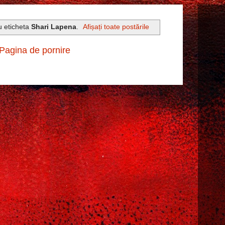
u eticheta
Shari Lapena
.
Afișați toate postările
Pagina de pornire