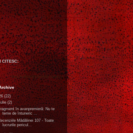
 CITESC:
Gică Andreica's favorite books »
Archive
26
(22)
iulie
(2)
ragment în avanpremieră: Nu te
teme de întuneric ...
ecenziile Mădălinei 107 - Toate
lucrurile pericul...