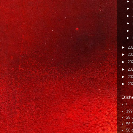
►
►
►
►
►
►
►
20
►
20
►
20
►
20
►
20
►
20
Etich
\
199
29 
56 
56 d