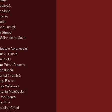
cația
calipsă.
caliptic
itania
ada
ele Luminii
o Strobel
 Sáinz de la Maza
efactele Aoranosului
hur C. Clarke
hur Gold
uro Pérez-Reverte
ensiunea
unsă în umbră
ley Elston
ley Winstead
stenta Maleficului
 for Andrea
ak Nore
assins Creed