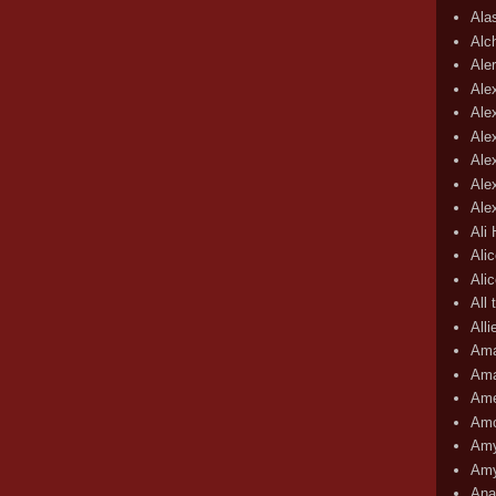
Ala
Alc
Aler
Ale
Ale
Ale
Ale
Ale
Ale
Ali
Ali
Ali
All 
All
Ama
Ama
Ame
Amo
Amy
Amy
Ana