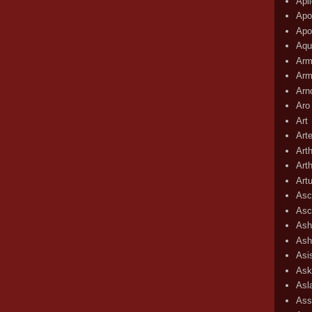
Apli
Apo
Apo
Aqu
Arm
Arm
Arn
Aro
Art
Art
Art
Art
Art
Asc
Asc
Ash
Ash
Asi
Ask
Asl
Ass