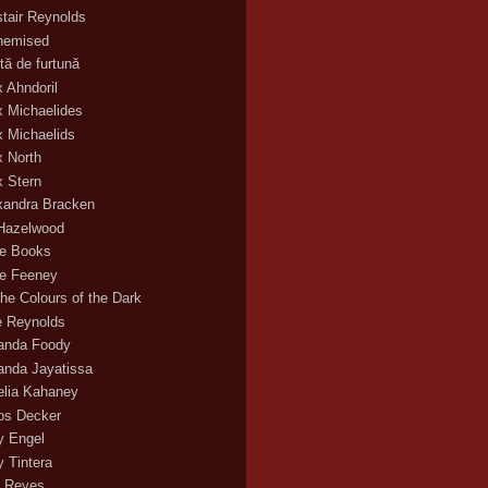
stair Reynolds
hemised
tă de furtună
x Ahndoril
x Michaelides
x Michaelids
x North
x Stern
xandra Bracken
 Hazelwood
ce Books
ce Feeney
the Colours of the Dark
ie Reynolds
nda Foody
nda Jayatissa
lia Kahaney
s Decker
 Engel
 Tintera
 Reyes