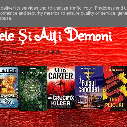
deliver its services and to analyze traffic. Your IP address and 
formance and security metrics to ensure quality of service, gen
abuse.
ele Și Alți Demoni
tasy, Horror, Clasice și altele