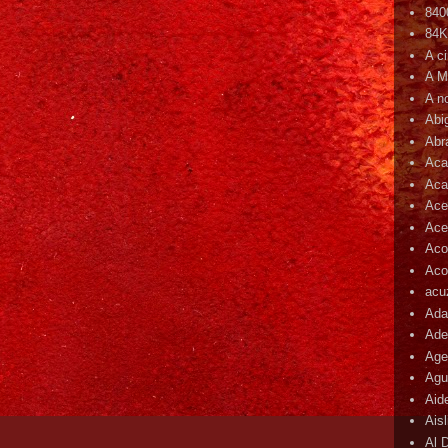
840
84
A c
A M
A n
Abi
Abr
Aca
Aca
Ace
Ace
Aco
Acop
acu
Ada
Ade
Age
Agu
Aid
Ais
Al 