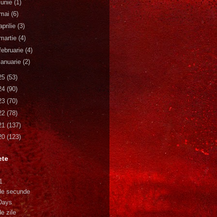
iunie
(1)
mai
(6)
aprilie
(3)
martie
(4)
februarie
(4)
ianuarie
(2)
25
(53)
24
(90)
23
(70)
22
(78)
21
(137)
20
(123)
ete
1
de secunde
Days
e zile