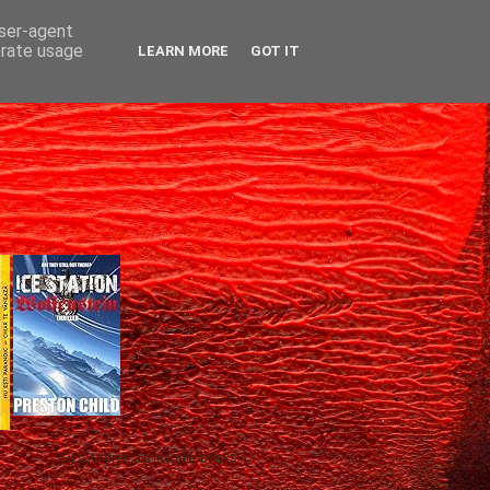
user-agent
erate usage
LEARN MORE
GOT IT
Gică Andreica's favorite books »