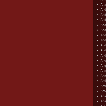
Ana
And
And
And
And
And
And
And
And
And
And
Ane
Ang
Ann
Ann
Ant
Ant
Ant
Apar
Apa