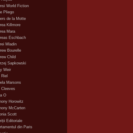
nsi World Fiction
e Pliego
ers de la Motte
rea Killmore
rea Mara
reas Eschbach
rei Mladin
rew Bourelle
rew Child
rzej Sapkowski
y Weir
 Riel
ela Marsons
 Cleeves
a O
hony Horowitz
hony McCarten
onia Scott
iții Editoriale
rtamentul din Paris