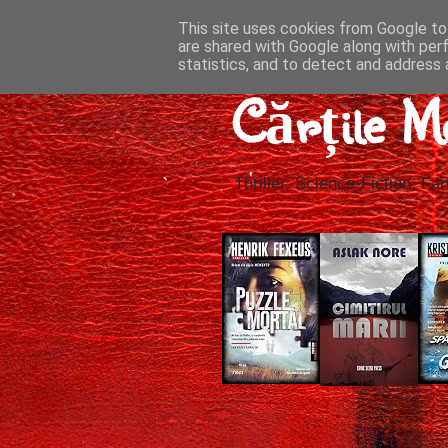
This site uses cookies from Google to 
are shared with Google along with per
statistics, and to detect and address 
Cărțile M
Thriller, Science-Fiction, Fan