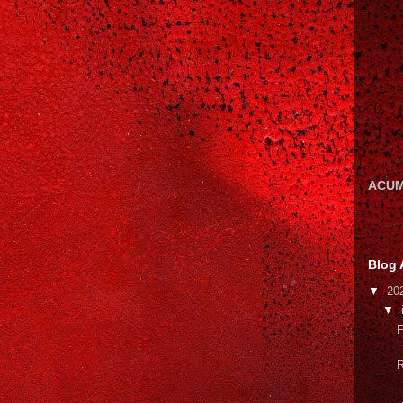
ACUM
Blog 
▼
20
▼
F
R