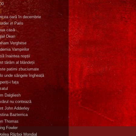
00
K
incea oară în decembrie
urder in Paris
oua casă
gail Dean
aham Verghese
demia Vampirilor
să înaintea nopții
st tărâm al blândeții
ste patimi zbuciumate
lo unde sângele îngheață
eriți-i fața
zatul
m Dalgliesh
vărul nu contează
nt John Adderley
stina Bazterrica
en Thomas
ling Fowler
Doilea Război Mondial