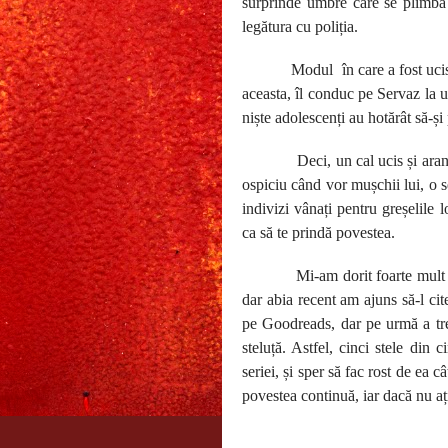
surprinde umbre care se plimbă p
legătura cu poliția.
Modul
în care a fost uc
aceasta, îl conduc pe Servaz la 
niște adolescenți au hotărât să-și
Deci, un cal ucis și ara
ospiciu când vor mușchii lui, o se
indivizi vânați pentru greșelile 
ca să te prindă povestea.
Mi-am dorit foarte mult
dar abia recent am ajuns să-l cit
pe Goodreads, dar pe urmă a trecu
steluță. Astfel, cinci stele din
seriei, și sper să fac rost de ea 
povestea continuă, iar dacă nu ați