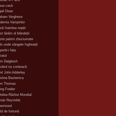
oua casă
gail Dean
aham Verghese
demia Vampirilor
să înaintea nopții
st tărâm al blândeții
ste patimi zbuciumate
lo unde sângele îngheață
eriți-i fața
zatul
m Dalgliesh
vărul nu contează
nt John Adderley
stina Bazterrica
en Thomas
ling Fowler
Doilea Război Mondial
stair Reynolds
hemised
tă de furtună