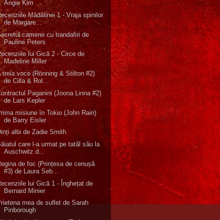
Angie Kim
ecenziile Mădălinei 1 - Vraja spinilor
de Margare...
ecretul camerei cu trandafiri de
Pauline Peters
ecenziile lui Gică 2 - Circe de
Madeline Miller
 treia voce (Rönning & Stilton #2)
de Cilla & Rol...
ontractul Paganini (Joona Linna #2)
de Lars Kepler
rima misiune în Tokio (John Rain)
de Barry Eisler
inți albi de Zadie Smith
ăiatul care l-a urmat pe tatăl său la
Auschwitz d...
egina de foc (Prințesa de cenușă
#3) de Laura Seb...
ecenziile lui Gică 1 - Înghețat de
Bernard Minier
rietena mea de suflet de Sarah
Pinborough