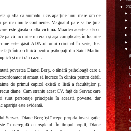
▼
20
►
heta și află că animalul ucis aparține unui mare om de
►
ăți pe mai multe continente. Magnatul pare să fie ținta
►
care este găsită o altă victimă. Moartea acesteia dă cu
►
De parcă lucrurile nu erau și așa complicate, în locurile
►
rime este găsit ADN-ul unui criminal în serie, fost
▼
e față într-o clinică pentru psihopați din Saint Martin.
(
plică și mai rău cazul.
entată povestea Dianei Berg, o tânără psiholoagă care a
O
 coordonator și amant să lucreze în clinica pentru debili
inte de primul capitol există o listă a facultăţilor şi
R
 trecut diane. Cam straniu acest CV, faţă de Servaz care
L
i sunt personaje principale în această poveste, dar
c apariția este evidentă.
F
lui Servaz, Diane Berg își începe propria investigație,
V
te în neregulă cu ospiciul. În timpul nopții, Diane
(