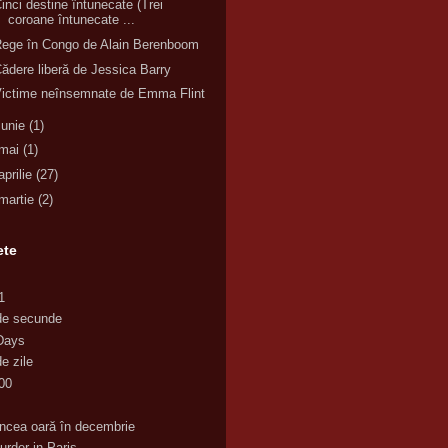
inci destine întunecate (Trei
coroane întunecate ...
ege în Congo de Alain Berenboom
ădere liberă de Jessica Barry
ictime neînsemnate de Emma Flint
iunie
(1)
mai
(1)
aprilie
(27)
martie
(2)
ete
1
de secunde
Days
e zile
00
K
incea oară în decembrie
urder in Paris