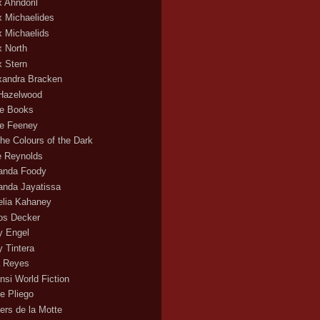
x Ahndoril
x Michaelides
x Michaelids
x North
x Stern
xandra Bracken
 Hazelwood
ce Books
ce Feeney
the Colours of the Dark
ie Reynolds
nda Foody
nda Jayatissa
lia Kahaney
s Decker
 Engel
 Tintera
 Reyes
nsi World Fiction
e Pliego
ers de la Motte