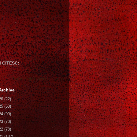
 CITESC:
Gică Andreica's favorite books »
Archive
26
(22)
25
(53)
24
(90)
23
(70)
22
(78)
21
(137)