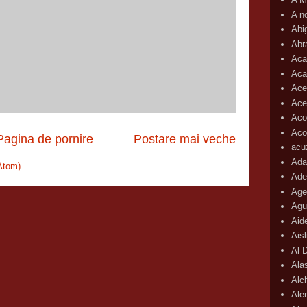
A n
Abi
Abr
Aca
Aca
Ace
Ace
Aco
Acop
Pagina de pornire
Postare mai veche
acu
Ada
Atom)
Ade
Age
Agu
Aid
Ais
Al 
Ala
Alc
Aler