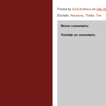
Posted by
Gică Andreica
on
iulie 1
Etichete:
Recenzie
,
Thriller
,
Trei
Niciun comentariu:
Trimiteți un comentariu