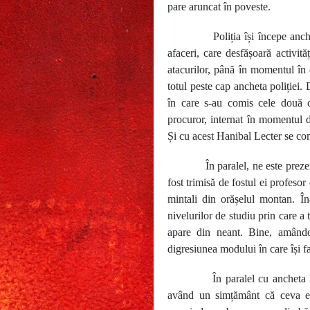
pare aruncat în poveste.
Poliția își începe anc
afaceri, care desfășoară activit
atacurilor, până în momentul în 
totul peste cap ancheta poliției. 
în care s-au comis cele două c
procuror, internat în momentul d
Și cu acest Hanibal Lecter se com
În paralel, ne este prez
fost trimisă de fostul ei profesor
mintali din orășelul montan. Îna
nivelurilor de studiu prin care a
apare din neant. Bine, amândo
digresiunea modului în care își fa
În paralel cu ancheta 
având un simțământ că ceva es