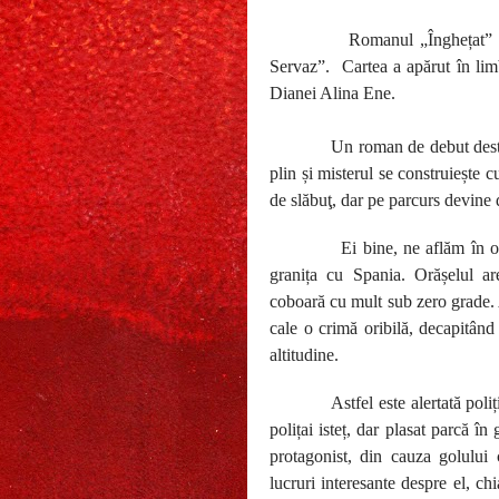
Romanul „Înghețat” d
Servaz”.
Cartea a apărut în lim
Dianei Alina Ene.
Un roman de debut dest
plin și misterul se construiește 
de slăbuţ, dar pe parcurs devine d
Ei bine, ne aflăm în or
granița cu Spania. Orășelul ar
coboară cu mult sub zero grade. 
cale o crimă oribilă, decapitând
altitudine.
Astfel este alertată pol
polițai isteț, dar plasat parcă î
protagonist, din cauza golului 
lucruri interesante despre el, ch