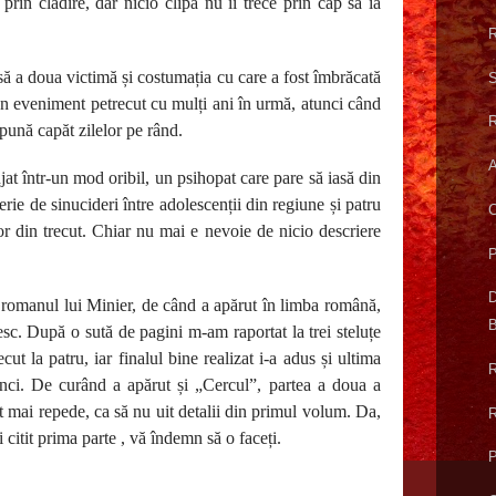
rin clădire, dar nicio clipă nu îi trece prin cap să ia
R
isă a doua victimă și costumația cu care a fost îmbrăcată
S
un eveniment petrecut cu mulți ani în urmă, atunci când
R
 pună capăt zilelor pe rând.
A
njat într-un mod oribil, un psihopat care pare să iasă din
rie de sinucideri între adolescenții din regiune și patru
C
lor din trecut. Chiar nu mai e nevoie de nicio descriere
P
D
 romanul lui Minier, de când a apărut în limba română,
B
esc. După o sută de pagini m-am raportat la trei steluțe
t la patru, iar finalul bine realizat i-a adus și ultima
R
 cinci. De curând a apărut și „Cercul”, partea a doua a
cât mai repede, ca să nu uit detalii din primul volum. Da,
R
 citit prima parte , vă îndemn să o faceți.
P