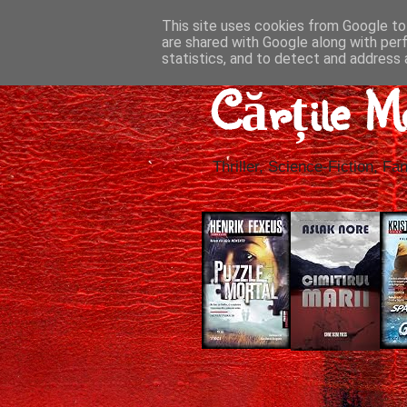
This site uses cookies from Google to 
are shared with Google along with per
statistics, and to detect and address 
Cărțile M
Thriller, Science-Fiction, Fan