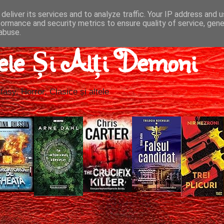
deliver its services and to analyze traffic. Your IP address and 
formance and security metrics to ensure quality of service, gen
abuse.
ele Și Alți Demoni
tasy, Horror, Clasice și altele