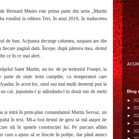
e Bernard Minier este prima parte din seria „Martin
ba română la editura Trei, în anul 2019, în traducerea
ul de bun. Acțiunea decurge calumea, suspans are din
cu fiecare pagină dată. Începe, după părerea mea, destul
in ce în ce mai alert.
ACUM
ășelul Saint Martin, un loc de pe teritoriul Franței, la
e parte de niște ierni cumplite, cu temperaturi care
Așadar, în acest loc, unul sau mai mulți demenți pun la
 un cal, jupuindu-l şi atârnându-l la două mii de metri
Blog 
►
20
►
20
iția și intră în prim-plan comandantul Martin Servaz, un
►
20
n grabă în text. Mi-a fost destul de greu să mă atașez de
►
20
care stă în spatele construcției lui. Pe parcurs aflăm
►
20
iar cum a ajuns să se înscrie în poliție, dar până atunci
►
20