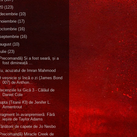
20
(123)
decembrie
(10)
noiembrie
(17)
octombrie
(16)
septembrie
(16)
august
(10)
iulie
(23)
Precomandă) Și a fost seară, și a
fost dimineață ...
Eu, acuzatul de Imran Mahmood
 veșnicie și încă o zi (James Bond
007) de Anthon...
ecenziile lui Gică 3 - Călăul de
Daniel Cole
upta (Titanii #3) de Jenifer L.
Armentrout
ragment în avanpremieră: Fără
ieșire de Taylor Adams
ânătorii de capete de Jo Nesbo
Precomandă) Miracle Creek de