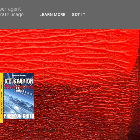
user-agent
erate usage
LEARN MORE
GOT IT
Gică Andreica's favorite books »