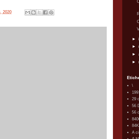
C
6, 2020
R
C
V
►
►
►
►
Etich
\
199
29 
56 
56 d
840
84
A c
A M