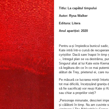
Titlu: La capătul timpului
Autor: Rysa Walker
Editura: Litera
Anul apariției: 2020
Pentru a-și împiedica bunicul sadic, 
Kate intră într-o cursă de recuper
cyriștilor. Dacă sare înapoi în timp 
–, întregul plan se va destrăma, pun
Singurul aliat al lui Kate este Kier
că legătura din ce în ce mai putern
alături de Trey, prietenul ei, care n
Pe măsură ce lucrarea minții întorto
tot mai dificilă, încețoșând granița d
să fie sacrificați vor reuși Kate și K
sau chiar a propriilor vieți?
„Personaje minunate, descrieri impe
și călătorii în timp. Nu am cuvinte