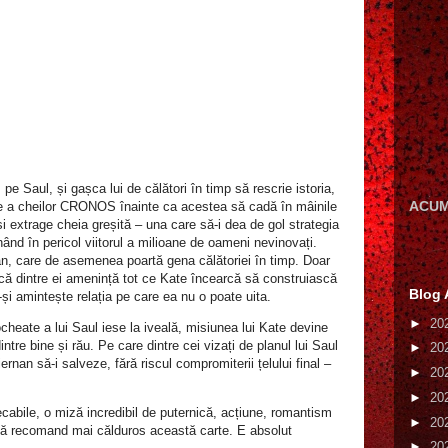
pe Saul, și gașca lui de călători în timp să rescrie istoria,
ACUM
are a cheilor CRONOS înainte ca acestea să cadă în mâinile
și extrage cheia greșită – una care să-i dea de gol strategia
ând în pericol viitorul a milioane de oameni nevinovați.
nan, care de asemenea poartă gena călătoriei în timp. Doar
ică dintre ei amenință tot ce Kate încearcă să construiască
Blog 
u-și amintește relația pe care ea nu o poate uita.
►
20
cheate a lui Saul iese la iveală, misiunea lui Kate devine
intre bine și rău. Pe care dintre cei vizați de planul lui Saul
►
20
iernan să-i salveze, fără riscul compromiterii țelului final –
►
20
►
20
cabile, o miză incredibil de puternică, acțiune, romantism
►
20
 să recomand mai călduros această carte. E absolut
►
20