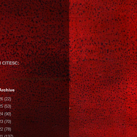
 CITESC:
Gică Andreica's favorite books »
Archive
26
(22)
25
(53)
24
(90)
23
(70)
22
(78)
21
(137)