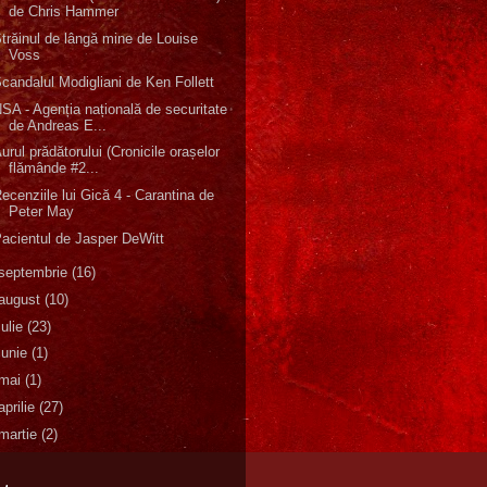
de Chris Hammer
trăinul de lângă mine de Louise
Voss
candalul Modigliani de Ken Follett
SA - Agenția națională de securitate
de Andreas E...
urul prădătorului (Cronicile orașelor
flămânde #2...
ecenziile lui Gică 4 - Carantina de
Peter May
acientul de Jasper DeWitt
septembrie
(16)
august
(10)
iulie
(23)
iunie
(1)
mai
(1)
aprilie
(27)
martie
(2)