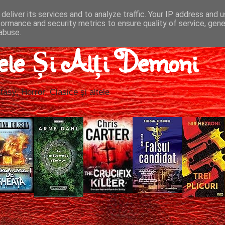
deliver its services and to analyze traffic. Your IP address and 
formance and security metrics to ensure quality of service, gen
abuse.
ele Și Alți Demoni
tasy, Horror, Clasice și altele