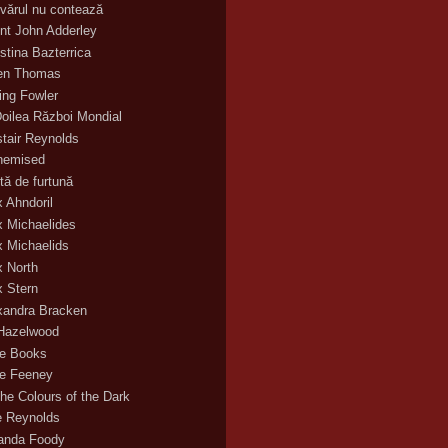
vărul nu contează
nt John Adderley
stina Bazterrica
en Thomas
ling Fowler
Doilea Război Mondial
stair Reynolds
hemised
tă de furtună
x Ahndoril
x Michaelides
x Michaelids
x North
x Stern
xandra Bracken
 Hazelwood
ce Books
ce Feeney
the Colours of the Dark
ie Reynolds
nda Foody