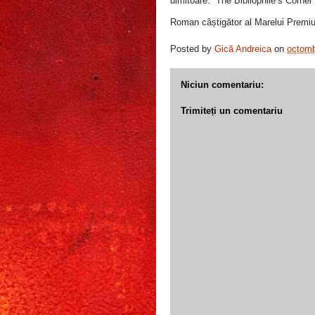
uimitoare.“ The Bibliophile’s Corner
Roman câștigător al Marelui Prem
Posted by
Gică Andreica
on
octomb
Niciun comentariu:
Trimiteți un comentariu