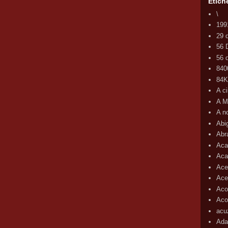
Etich
\
199
29 
56 
56 d
840
84
A c
A M
A n
Abi
Abr
Aca
Aca
Ace
Ace
Aco
Acop
acu
Ada