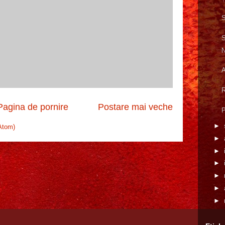
S
S
N
A
R
Pagina de pornire
Postare mai veche
P
►
Atom)
►
►
►
►
►
►