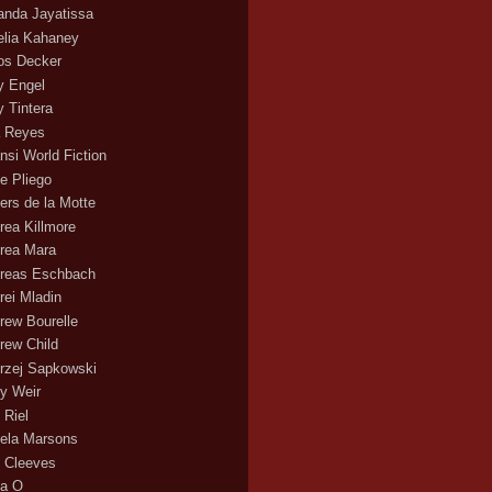
nda Jayatissa
lia Kahaney
s Decker
 Engel
 Tintera
 Reyes
nsi World Fiction
e Pliego
ers de la Motte
rea Killmore
rea Mara
reas Eschbach
rei Mladin
rew Bourelle
rew Child
rzej Sapkowski
y Weir
 Riel
ela Marsons
 Cleeves
a O