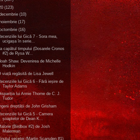
20
(123)
decembrie
(10)
noiembrie
(17)
octombrie
(16)
ecenziile lui Gică 7 - Sora mea,
ucigașa în serie...
a capătul timpului (Dosarele Cronos
#2) de Rysa W...
oah Shaw. Devenirea de Michelle
Hodkin
 viață regăsită de Lisa Jewell
ecenziile lui Gică 6 - Fără ieșire de
Taylor Adams
ispariția lui Annie Thorne de C. J.
Tudor
ngerii dreptății de John Grisham
ecenziile lui Gică 5 - Camera
șoaptelor de Dean K...
alorie (Birdbox #2) de Josh
Malerman
inutul secetei (Martin Scarsden #1)