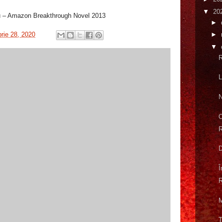
▼
20
iu – Amazon Breakthrough Novel 2013
►
rie 28, 2020
►
▼
R
L
N
O
R
D
Î
R
M
Ț