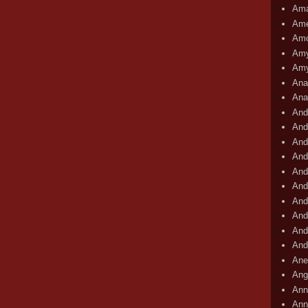
Ama
Ame
Amo
Amy
Amy
Ana
Ana
And
And
And
And
And
And
And
And
And
And
Ane
Ang
Ann
Ann