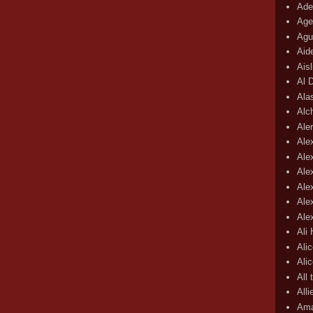
Ade
Age
Agu
Aid
Ais
Al 
Ala
Alc
Aler
Ale
Ale
Ale
Ale
Ale
Ale
Ali
Ali
Ali
All 
All
Ama