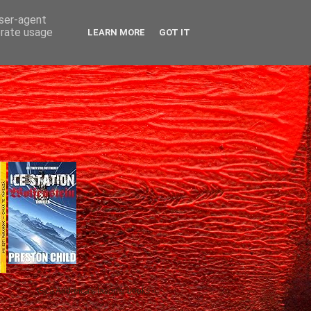
user-agent
erate usage
LEARN MORE
GOT IT
Gică Andreica's favorite books »