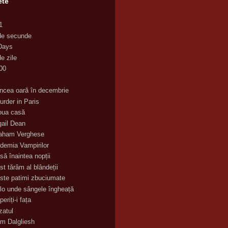
ete
1
de secunde
Days
e zile
00
K
incea oară în decembrie
urder in Paris
oua casă
gail Dean
aham Verghese
demia Vampirilor
să înaintea nopții
st tărâm al blândeții
ste patimi zbuciumate
lo unde sângele îngheață
eriți-i fața
zatul
m Dalgliesh