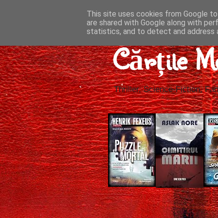
This site uses cookies from Google to 
are shared with Google along with per
statistics, and to detect and address 
Cărțile M
Thriller, Science-Fiction, Fan