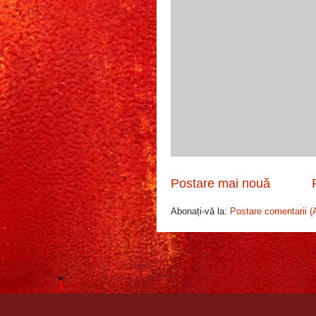
Postare mai nouă
Abonați-vă la:
Postare comentarii (