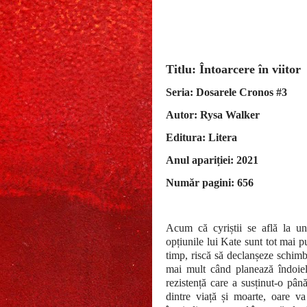
Titlu: Întoarcere în viito
Seria: Dosarele Cronos #3
Autor: Rysa Walker
Editura: Litera
Anul apariției: 2021
Număr pagini: 656
Acum că cyriștii se află la un 
opțiunile lui Kate sunt tot mai pu
timp, riscă să declanșeze schimb
mai mult când planează îndoiel
rezistență care a susținut-o pân
dintre viață și moarte, oare va