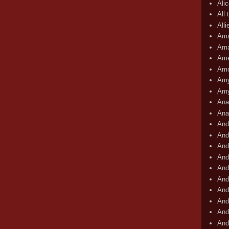
Ali
All 
All
Ama
Ama
Ame
Amo
Amy
Amy
Ana
Ana
And
And
And
And
And
And
And
And
And
And