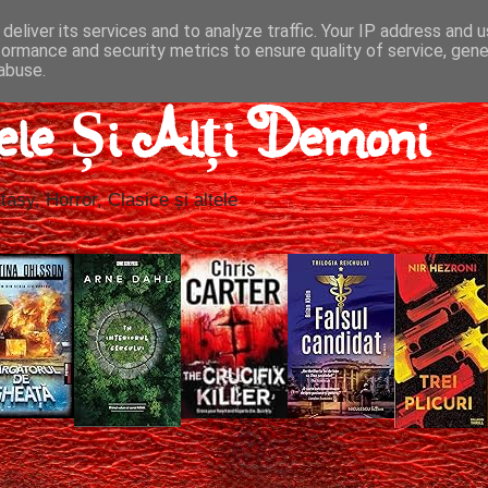
deliver its services and to analyze traffic. Your IP address and 
formance and security metrics to ensure quality of service, gen
abuse.
ele Și Alți Demoni
tasy, Horror, Clasice și altele