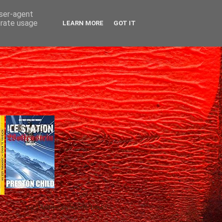
user-agent
erate usage
LEARN MORE
GOT IT
Gică Andreica's favorite books »