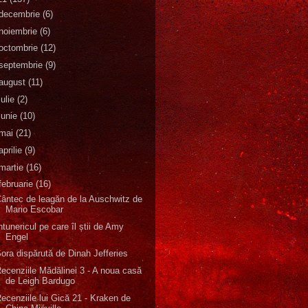
decembrie
(6)
noiembrie
(6)
octombrie
(12)
septembrie
(9)
august
(11)
iulie
(2)
iunie
(10)
mai
(21)
aprilie
(9)
martie
(16)
februarie
(16)
ântec de leagăn de la Auschwitz de
Mario Escobar
ntunericul pe care îl știi de Amy
Engel
ora dispărută de Dinah Jefferies
ecenziile Mădălinei 3 - A noua casă
de Leigh Bardugo
ecenziile lui Gică 21 - Kraken de