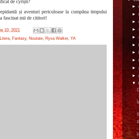
icat de cyriști?
►
trepidantă și aventuri periculoase la cumpăna timpului
►
 fascinat mii de cititori!
►
►
rie 10, 2021
►
Litera
,
Fantasy
,
Noutate
,
Rysa Walker
,
YA
►
►
►
►
►
▼
C
Î
S
R
R