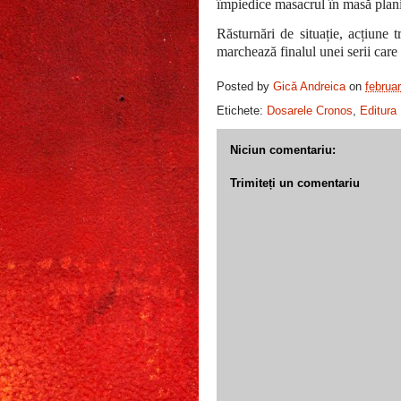
împiedice masacrul în masă planif
Răsturnări de situație, acțiune 
marchează finalul unei serii care a
Posted by
Gică Andreica
on
februa
Etichete:
Dosarele Cronos
,
Editura 
Niciun comentariu:
Trimiteți un comentariu