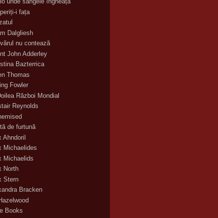
lo unde sângele îngheață
eriți-i fața
zatul
m Dalgliesh
vărul nu contează
nt John Adderley
stina Bazterrica
en Thomas
ling Fowler
Doilea Război Mondial
stair Reynolds
hemised
tă de furtună
x Ahndoril
x Michaelides
x Michaelids
x North
x Stern
xandra Bracken
 Hazelwood
ce Books