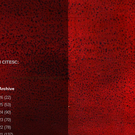
 CITESC:
Gică Andreica's favorite books »
Archive
26
(22)
25
(53)
24
(90)
23
(70)
22
(78)
21
(137)