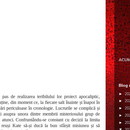
r
ACUM
Blog 
►
20
pas de realizarea teribilului lor proiect apocaliptic,
►
20
ține, din moment ce, la fiecare salt înainte și înapoi în
ări periculoase în cronologie. Lucrurile se complică și
►
20
i asupra unora dintre membrii misteriosului grup de
►
20
ă atunci. Confruntându-se constant cu decizii la limita
►
20
 reuși Kate să-și ducă la bun sfârșit misiunea și să
▼
20