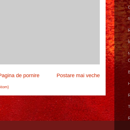
C
S
R
Î
N
C
B
Pagina de pornire
Postare mai veche
H
Atom)
R
T
R