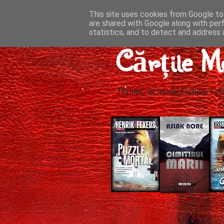
This site uses cookies from Google to 
are shared with Google along with per
statistics, and to detect and address 
Cărțile M
Thriller, Science-Fiction, Fan