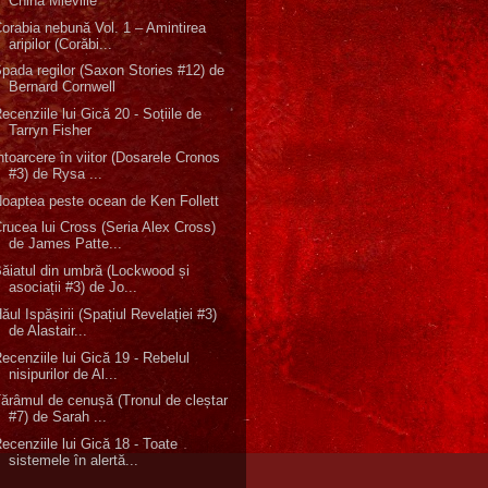
China Miéville
orabia nebună Vol. 1 – Amintirea
aripilor (Corăbi...
pada regilor (Saxon Stories #12) de
Bernard Cornwell
ecenziile lui Gică 20 - Soțiile de
Tarryn Fisher
ntoarcere în viitor (Dosarele Cronos
#3) de Rysa ...
oaptea peste ocean de Ken Follett
rucea lui Cross (Seria Alex Cross)
de James Patte...
ăiatul din umbră (Lockwood și
asociații #3) de Jo...
ăul Ispășirii (Spațiul Revelației #3)
de Alastair...
ecenziile lui Gică 19 - Rebelul
nisipurilor de Al...
ărâmul de cenușă (Tronul de cleștar
#7) de Sarah ...
ecenziile lui Gică 18 - Toate
sistemele în alertă...