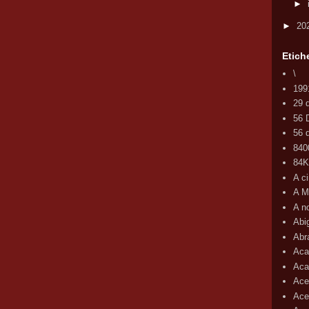
►
►
20
Etich
\
199
29 
56 
56 d
840
84
A c
A M
A n
Abi
Abr
Aca
Aca
Ace
Ace