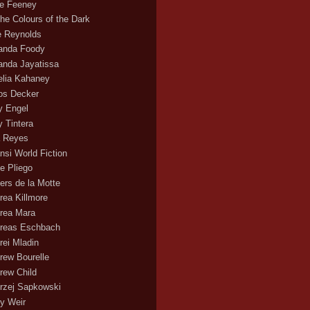
ce Feeney
the Colours of the Dark
ie Reynolds
nda Foody
nda Jayatissa
lia Kahaney
s Decker
 Engel
 Tintera
 Reyes
nsi World Fiction
e Pliego
ers de la Motte
rea Killmore
rea Mara
reas Eschbach
rei Mladin
rew Bourelle
rew Child
rzej Sapkowski
y Weir