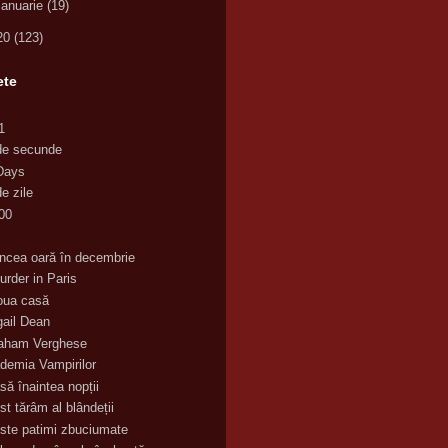
ianuarie
(19)
20
(123)
ete
1
de secunde
Days
e zile
00
K
incea oară în decembrie
urder in Paris
oua casă
gail Dean
aham Verghese
demia Vampirilor
să înaintea nopții
st tărâm al blândeții
ste patimi zbuciumate