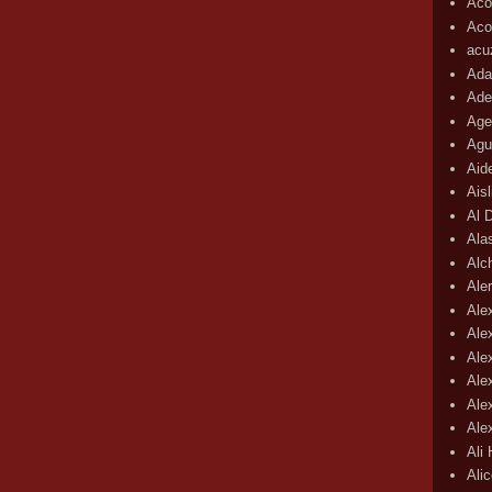
Aco
Acop
acu
Ada
Ade
Age
Agu
Aid
Ais
Al 
Ala
Alc
Aler
Ale
Ale
Ale
Ale
Ale
Ale
Ali
Ali