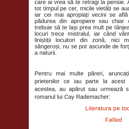
care ai vrea să te retragi la pensie.
tot timpul pe cer, micile vietăți se a
iar cei mai apropiați vecini se află
pădurea din apropiere sau chiar 
trebuie să te lași prea mult pe tânje
locuri trece mistralul, iar când vân
liniștiții locuitori din zonă, nici
sângeroși, nu se pot ascunde de forț
a naturii.
Pentru mai multe păreri, aruncați
prietenilor ce iau parte la acest
acestea, au apărut sau urmează s
:
romanul lui Cay Rademacher
Literatura pe to
Falled