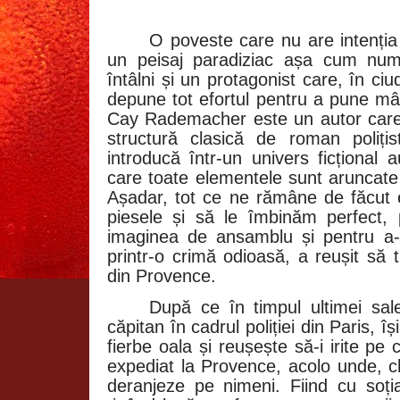
O poveste care nu are intenția 
un peisaj paradiziac așa cum numa
întâlni și un protagonist care, în ciu
depune tot efortul pentru a pune mâ
Cay Rademacher este un autor care î
structură clasică de roman poliți
introducă într-un univers ficțional a
care toate elementele sunt aruncate ch
Așadar, tot ce ne rămâne de făcut
piesele și să le îmbinăm perfect,
imaginea de ansamblu și pentru a-
printr-o crimă odioasă, a reușit să tu
din Provence.
După ce în timpul ultimei sal
căpitan în cadrul poliției din Paris, 
fierbe oala și reușește să-i irite pe
expediat la Provence, acolo unde, c
deranjeze pe nimeni. Fiind cu soți