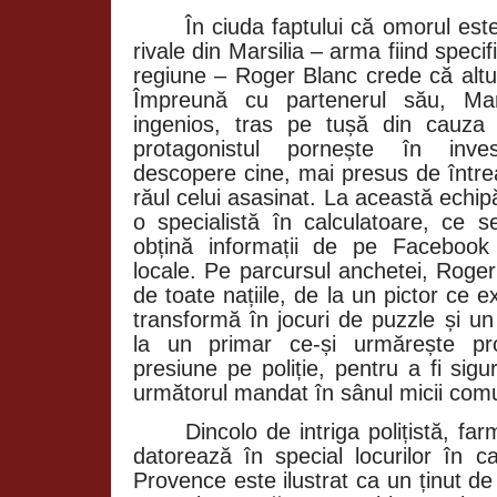
În ciuda faptului că omorul es
rivale din Marsilia – arma fiind specif
regiune – Roger Blanc crede că altul
Împreună cu partenerul său, Mar
ingenios, tras pe tușă din cauza 
protagonistul pornește în inves
descopere cine, mai presus de întreag
răul celui asasinat. La această echi
o specialistă în calculatoare, ce
obțină informații de pe Facebook 
locale. Pe parcursul anchetei, Roger
de toate națiile, de la un pictor ce e
transformă în jocuri de puzzle și un
la un primar ce-și urmărește pro
presiune pe poliție, pentru a fi sig
următorul mandat în sânul micii comun
Dincolo de intriga polițistă, far
datorează în special locurilor în c
Provence este ilustrat ca un ținut de 