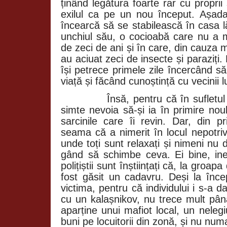
ținând legătura foarte rar cu proprii 
exilul ca pe un nou început. Așada
încearcă să se stabilească în casa 
unchiul său, o cocioabă care nu a m
de zeci de ani și în care, din cauza
au aciuat zeci de insecte și paraziți.
își petrece primele zile încercând 
viață și făcând cunoștință cu vecinii lu
Însă, pentru că în sufletul
simte nevoia să-și ia în primire no
sarcinile care îi revin. Dar, din p
seama că a nimerit în locul nepotrivit
unde toți sunt relaxați și nimeni nu
gând să schimbe ceva. Ei bine, inev
polițiștii sunt înștiințați că, la groa
fost găsit un cadavru. Deși la înce
victima, pentru că individului i s-a d
cu un kalașnikov, nu trece mult pân
aparține unui mafiot local, un nelegiu
buni pe locuitorii din zonă, și nu numa