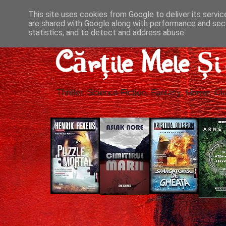
This site uses cookies from Google to deliver its servic
are shared with Google along with performance and secu
statistics, and to detect and address abuse.
Cărțile Mele Ș
Thriller, Science-Fiction, Fantasy, Horror, Cla