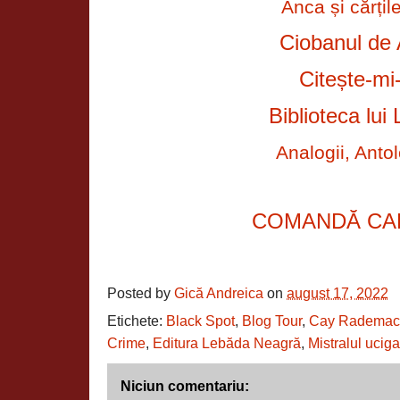
Anca și cărțil
Ciobanul de 
Citește-mi-
Biblioteca lui 
Analogii, Antol
COMANDĂ CA
Posted by
Gică Andreica
on
august 17, 2022
Etichete:
Black Spot
,
Blog Tour
,
Cay Rademac
Crime
,
Editura Lebăda Neagră
,
Mistralul ucig
Niciun comentariu: