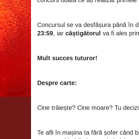
concurs odată ce ați realizat primele
Concursul se va desfășura până în 
23:59
, iar
câștigătorul
va fi ales pri
Mult succes tuturor!
Despre carte:
Cine trăiește? Cine moare? Tu decizi
Te afli în mașina ta fără șofer când 