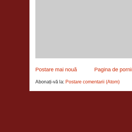
Postare mai nouă
Pagina de porni
Abonați-vă la:
Postare comentarii (Atom)