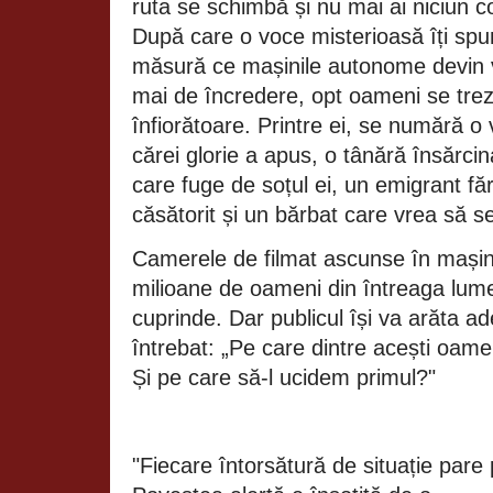
ruta se schimbă și nu mai ai niciun co
După care o voce misterioasă îți spu
măsură ce mașinile autonome devin v
mai de încredere, opt oameni se trez
înfiorătoare. Printre ei, se numără o
cărei glorie a apus, o tânără însărci
care fuge de soțul ei, un emigrant fă
căsătorit și un bărbat care vrea să s
Camerele de filmat ascunse în mașini
milioane de oameni din întreaga lume 
cuprinde. Dar publicul își va arăta ad
întrebat: „Pe care dintre acești oame
Și pe care să-l ucidem primul?"
"Fiecare întorsătură de situație pare p