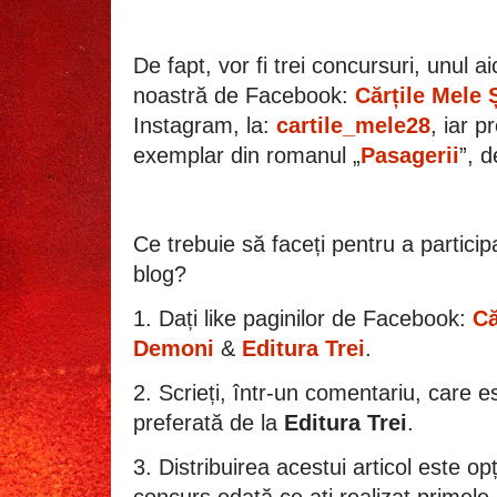
De fapt, vor fi trei concursuri, unul a
noastră de Facebook:
Cărțile Mele 
Instagram, la:
cartile_mele28
, iar p
exemplar din romanul „
Pasagerii
”, 
Ce trebuie să faceți pentru a partici
blog?
1. Dați like paginilor de Facebook:
Că
Demoni
&
Editura Trei
.
2. Scrieți, într-un comentariu, care e
preferată de la
Editura Trei
.
3. Distribuirea acestui articol este opț