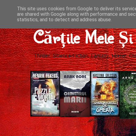
This site uses cookies from Google to deliver its servic
are shared with Google along with performance and secu
statistics, and to detect and address abuse.
Cărțile Mele Ș
Thriller, Science-Fiction, Fantasy, Horror, Cla