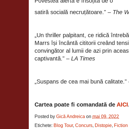
Povestea alertă e însoțită de o
satiră socială necruțătoare." –
The W
„Un thriller palpitant, ce ridică întreb
Marrs își încântă cititorii creând tens
convingător al lumii de azi prin acea
captivantă." –
LA Times
„Suspans de cea mai bună calitate."
Cartea poate fi comandată de
AICI
Posted by
Gică Andreica
on
mai 09, 2022
Etichete:
Blog Tour
,
Concurs
,
Distopie
,
Fictio