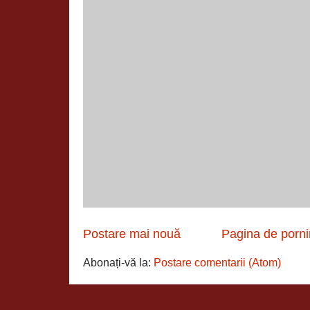
Postare mai nouă
Pagina de porni
Abonați-vă la:
Postare comentarii (Atom)