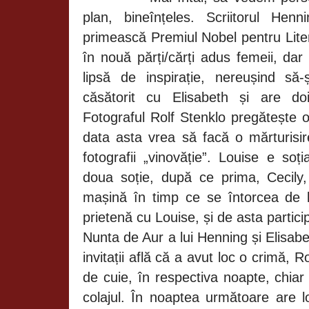
plan, bineînțeles. Scriitorul He
primească Premiul Nobel pentru Liter
în nouă părți/cărți adus femeii, da
lipsă de inspirație, nereușind să
căsătorit cu Elisabeth și are doi
Fotograful
Rolf
Stenklo pregătește o
data asta vrea să facă o mărturisir
fotografii „vinovăție”. Louise e soț
doua soție, după ce prima, Cecily
mașină în timp ce se întorcea de l
prietenă cu Louise, și de asta partici
Nunta de Aur a lui Henning și Elisab
invitații află că a avut loc o crimă, R
de cuie, în respectiva noapte, chiar
colajul. În noaptea următoare are l