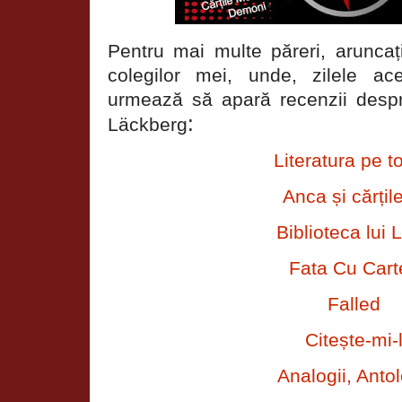
Pentru mai multe păreri, aruncați
colegilor mei, unde, zilele a
urmează să apară recenzii despr
:
Läckberg
Literatura pe t
Anca și cărțil
Biblioteca lui L
Fata Cu Cart
Falled
Citește-mi-
Analogii, Antol