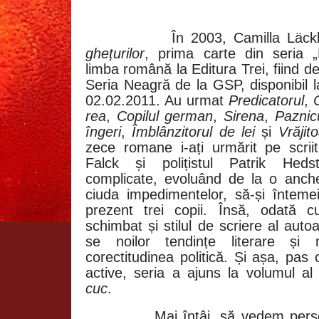
În 2003, Camilla Läc
ghețurilor
, prima carte din seria „F
limba română la Editura Trei, fiind de
Seria Neagră de la GSP, disponibil l
02.02.2011. Au urmat
Predicatorul
,
C
rea
,
Copilul german
,
Sirena
,
Paznicu
îngeri
,
Îmblânzitorul de lei
și
Vrăjit
zece romane i-ați urmărit pe scriit
Falck și polițistul Patrik Heds
complicate, evoluând de la o anchet
ciuda impedimentelor, să-și înteme
prezent trei copii. Însă, odată c
schimbat și stilul de scriere al aut
se noilor tendințe literare și 
corectitudinea politică. Și așa, pas
active, seria a ajuns la volumul a
cuc
.
Mai întâi, să vedem pers