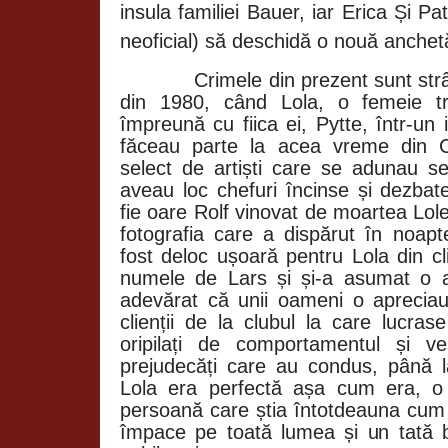
insula familiei Bauer, iar Erica Și Patr
neoficial) să deschidă o nouă anchet
Crimele din prezent sunt str
din 1980, când Lola, o femeie tra
împreună cu fiica ei, Pytte, într-un
făceau parte la acea vreme din C
select de artiști care se adunau se
aveau loc chefuri încinse și dezbat
fie oare Rolf vinovat de moartea Lole
fotografia care a dispărut în noap
fost deloc ușoară pentru Lola din cl
numele de Lars și și-a asumat o a
adevărat că unii oameni o apreciau
clienții de la clubul la care lucras
oripilați de comportamentul și ve
prejudecăți care au condus, până l
Lola era perfectă așa cum era, o
persoană care știa întotdeauna cu
împace pe toată lumea și un tată 