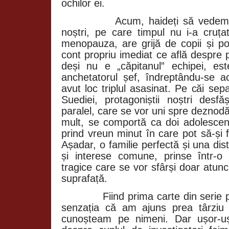
ochilor ei.
Acum, haideți să vedem 
noștri, pe care timpul nu i-a cruța
menopauza, are grijă de copii și po
cont propriu imediat ce află despre p
deși nu e „căpitanul” echipei, est
anchetatorul șef, îndreptându-se 
avut loc triplul asasinat. Pe căi sepa
Suediei, protagoniștii noștri desf
paralel, care se vor uni spre deznod
mult, se comportă ca doi adolescenț
prind vreun minut în care pot să-și 
Așadar, o familie perfectă și una dist
și interese comune, prinse într-o
tragice care se vor sfârși doar atunc
suprafață.
Fiind prima carte din serie pe 
senzația că am ajuns prea târziu 
cunoșteam pe nimeni. Dar ușor-u