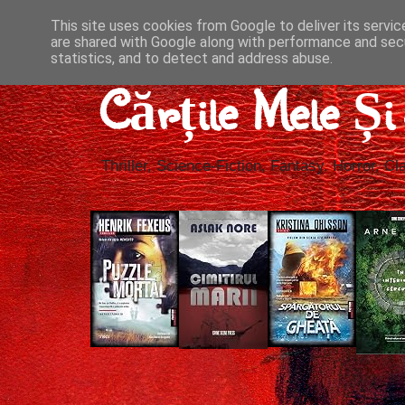
This site uses cookies from Google to deliver its servic
are shared with Google along with performance and secu
statistics, and to detect and address abuse.
Cărțile Mele Ș
Thriller, Science-Fiction, Fantasy, Horror, Cla