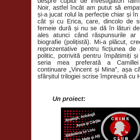
despre cuplul de investigatori faim
Noir, astfel încât am putut să empat
și-a jucat rolul la perfecție chiar și 
cât și cu Erica, care, dincolo de s
femeie dură și nu se dă în lături d
ales atunci când răspunsurile a
biografie (polițistă). Mi-a plăcut, cr
reprezentative pentru ficțiunea de 
politic, potrivită pentru împătimiți 
seria mea preferată a Camille
continuare „Vincent și Mina”, așa c
sfârșitul trilogiei scrise împreună cu
Un proiect: