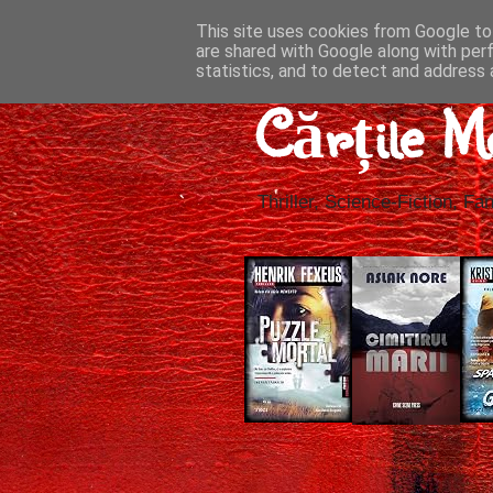
This site uses cookies from Google to 
are shared with Google along with per
statistics, and to detect and address 
Cărțile M
Thriller, Science-Fiction, Fan