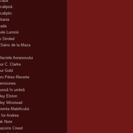
cația
calipsă.
caliptic
itania
ada
ele Luminii
o Strobel
 Sáinz de la Maza
efactele Aoranosului
hur C. Clarke
hur Gold
uro Pérez-Reverte
ensiunea
unsă în umbră
ley Elston
ley Winstead
stenta Maleficului
 for Andrea
ak Nore
assins Creed