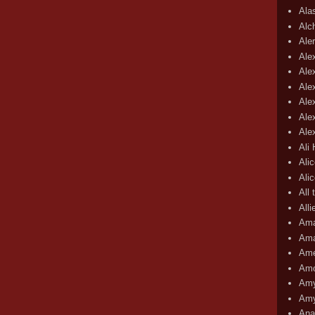
Ala
Alc
Aler
Ale
Ale
Ale
Ale
Ale
Ale
Ali
Ali
Ali
All 
All
Ama
Ama
Ame
Amo
Amy
Amy
Ana