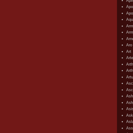
Apli
Apo
Apo
Aqu
Arm
Arm
Arn
Aro
Art
Art
Art
Art
Art
Asc
Asc
Ash
Ash
Asi
Ask
Asl
Ass