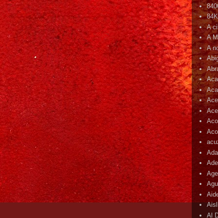
840
84
A c
A M
A n
Abi
Abr
Aca
Aca
Ace
Ace
Aco
Acop
acu
Ada
Ade
Age
Agu
Aid
Ais
Al 