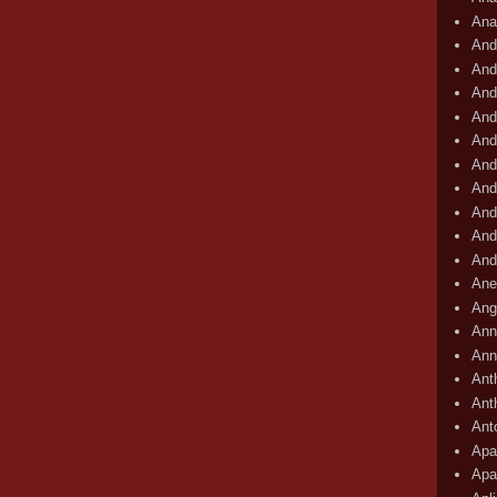
Ana
And
And
And
And
And
And
And
And
And
And
Ane
Ang
Ann
Ann
Ant
Ant
Ant
Apar
Apa