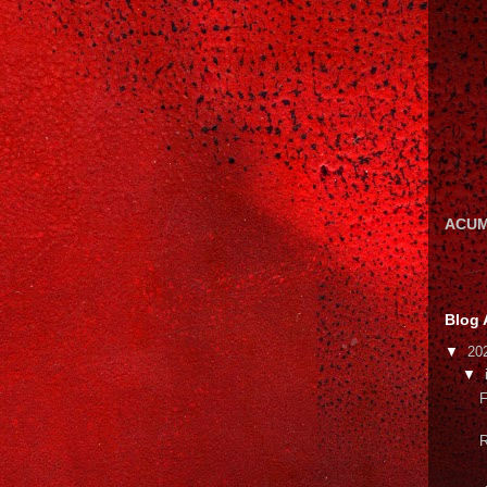
ACUM
Blog 
▼
20
▼
F
R