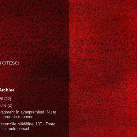
 CITESC:
Gică Andreica's favorite books »
Archive
26
(22)
iulie
(2)
ragment în avanpremieră: Nu te
teme de întuneric ...
ecenziile Mădălinei 107 - Toate
lucrurile pericul...