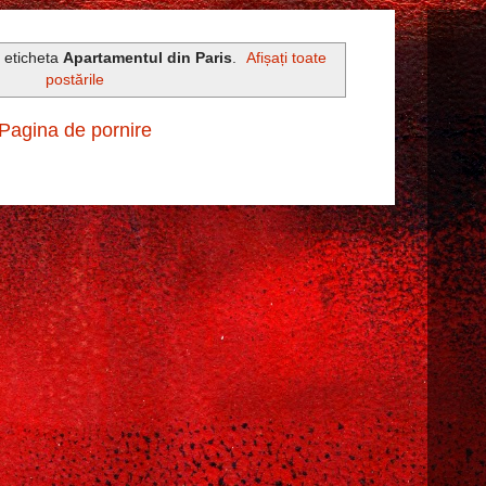
u eticheta
Apartamentul din Paris
.
Afișați toate
postările
Pagina de pornire