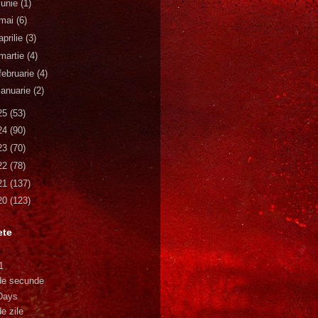
iunie
(1)
mai
(6)
aprilie
(3)
martie
(4)
februarie
(4)
ianuarie
(2)
25
(53)
24
(90)
23
(70)
22
(78)
21
(137)
20
(123)
ete
1
de secunde
Days
e zile