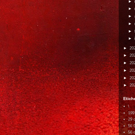
►
►
►
►
►
►
►
20
►
20
►
20
►
20
►
20
►
20
Etich
\
199
29 
56 
56 d