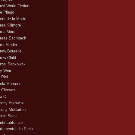
nsi World Fiction
e Pliego
ers de la Motte
rea Killmore
rea Mara
reas Eschbach
rei Mladin
rew Bourelle
rew Child
rzej Sapkowski
y Weir
 Riel
ela Marsons
 Cleeves
a O
hony Horowitz
hony McCarten
onia Scott
iții Editoriale
rtamentul din Paris