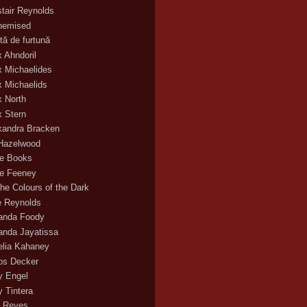
stair Reynolds
hemised
tă de furtună
x Ahndoril
x Michaelides
x Michaelids
x North
x Stern
xandra Bracken
 Hazelwood
ce Books
ce Feeney
the Colours of the Dark
ie Reynolds
nda Foody
nda Jayatissa
lia Kahaney
s Decker
 Engel
 Tintera
 Reyes