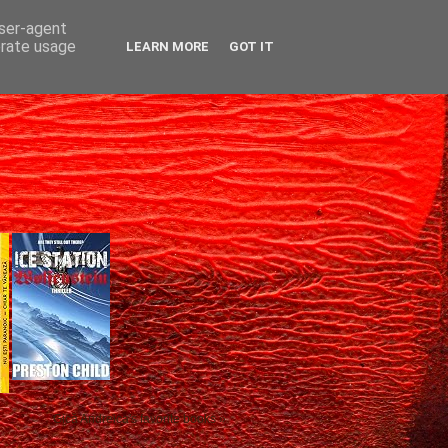
user-agent
erate usage
LEARN MORE
GOT IT
Gică Andreica's favorite books »