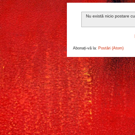
Nu există nicio postare c
Abonați-vă la:
Postări (Atom)