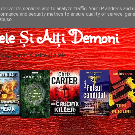
deliver its services and to analyze traffic. Your IP address and 
formance and security metrics to ensure quality of service, gen
abuse.
ele Și Alți Demoni
tasy, Horror, Clasice și altele