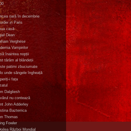
00
K
incea oară în decembrie
urder in Paris
oua casă
gail Dean
aham Verghese
demia Vampirilor
să înaintea nopții
st tărâm al blândeții
ste patimi zbuciumate
lo unde sângele îngheață
eriți-i fața
zatul
m Dalgliesh
vărul nu contează
nt John Adderley
stina Bazterrica
en Thomas
ling Fowler
Doilea Război Mondial