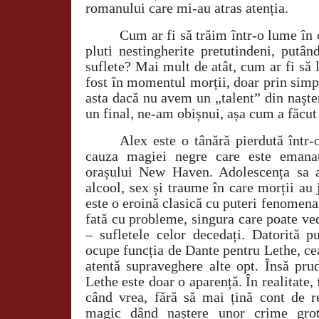
romanului care mi-au atras atenția.
Cum ar fi să trăim într-o lume în c
pluti nestingherite pretutindeni, putâ
suflete? Mai mult de atât, cum ar fi să
fost în momentul morții, doar prin simp
asta dacă nu avem un „talent” din nașter
un final, ne-am obișnui, așa cum a făcut 
Alex este o tânără pierdută într-
cauza magiei negre care este emanat
orașului New Haven. Adolescența sa a
alcool, sex și traume în care morții au 
este o eroină clasică cu puteri fenomena
fată cu probleme, singura care poate ve
– sufletele celor decedați. Datorită p
ocupe funcția de Dante pentru Lethe, ce
atentă supraveghere alte opt. Însă pru
Lethe este doar o aparență. În realitate,
când vrea, fără să mai țină cont de r
magic dând naștere unor crime gro