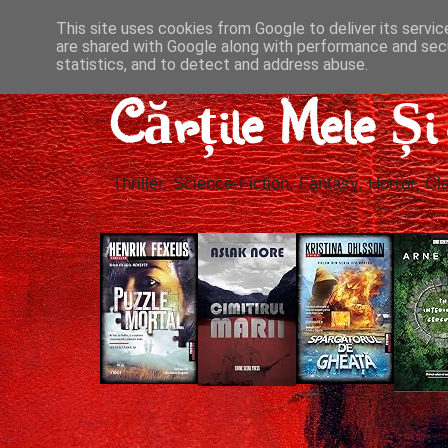
This site uses cookies from Google to deliver its servic
are shared with Google along with performance and secu
statistics, and to detect and address abuse.
Cărțile Mele Ș
Thriller, Science-Fiction, Fantasy, Horror, Cla