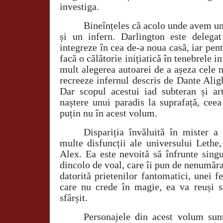
investiga.
Bineînțeles că acolo unde avem un
și un infern. Darlington este delega
integreze în cea de-a noua casă, iar pent
facă o călătorie inițiatică în tenebrele 
mult alegerea autoarei de a așeza cele n
recreeze infernul descris de Dante Alig
Dar scopul acestui iad subteran și art
naștere unui paradis la suprafață, cee
puțin nu în acest volum.
Dispariția învăluită în mister a
multe disfuncții ale universului Lethe,
Alex. Ea este nevoită să înfrunte sing
dincolo de voal, care îi pun de nenumărat
datorită prietenilor fantomatici, unei f
care nu crede în magie, ea va reuși 
sfârșit.
Personajele din acest volum sun