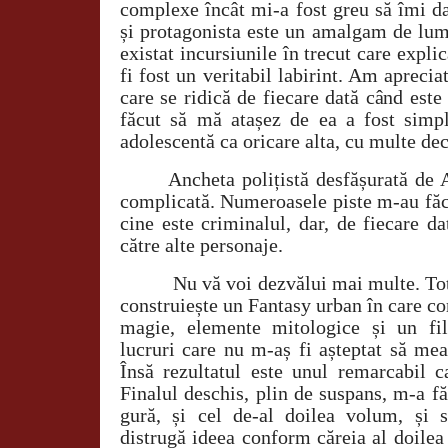
complexe încât mi-a fost greu să îmi d
și protagonista este un amalgam de lum
existat incursiunile în trecut care expli
fi fost un veritabil labirint. Am apreci
care se ridică de fiecare dată când est
făcut să mă atașez de ea a fost simpli
adolescentă ca oricare alta, cu multe deci
Ancheta polițistă desfășurată de 
complicată. Numeroasele piste m-au făc
cine este criminalul, dar, de fiecare d
către alte personaje.
Nu vă voi dezvălui mai multe. To
construiește un Fantasy urban în care co
magie, elemente mitologice și un fil
lucruri care nu m-aș fi așteptat să me
Însă rezultatul este unul remarcabil c
Finalul deschis, plin de suspans, m-a făc
gură, și cel de-al doilea volum, și
distrugă ideea conform căreia al doilea