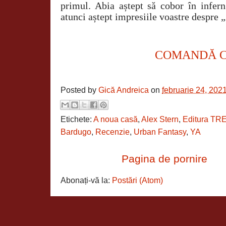
primul. Abia aștept să cobor în infern
atunci aștept impresiile voastre despre 
COMANDĂ 
Posted by
Gică Andreica
on
februarie 24, 202
Etichete:
A noua casă
,
Alex Stern
,
Editura TRE
Bardugo
,
Recenzie
,
Urban Fantasy
,
YA
Pagina de pornire
Abonați-vă la:
Postări (Atom)