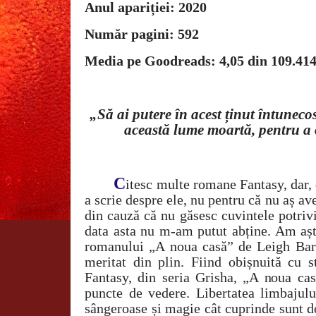
Anul apariției: 2020
Număr pagini: 592
Media pe Goodreads: 4,05 din 109.41
„Să ai putere în acest ținut întunecos
această lume moartă, pentru a o
C
itesc multe romane Fantasy, dar, d
a scrie despre ele, nu pentru că nu aș av
din cauză că nu găsesc cuvintele potrivi
data asta nu m-am putut abține. Am așt
romanului „A noua casă” de Leigh Bar
meritat din plin. Fiind obișnuită cu st
Fantasy, din seria Grisha, „A noua ca
puncte de vedere. Libertatea limbajului
sângeroase și magie cât cuprinde sunt do