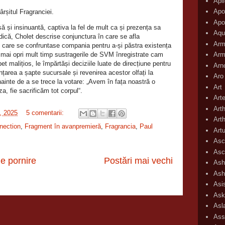
Apli
Apo
rșitul Fragranciei.
Apo
să și insinuantă, captiva la fel de mult ca și prezența sa
Aqu
ică, Cholet descrise conjunctura în care se afla
Arm
cu care se confruntase compania pentru a‑și păstra existența
a mai opri mult timp sustragerile de SVM înregistrate cam
Arm
bet malițios, le împărtăși deciziile luate de direcțiune pentru
Arn
nțarea a șapte sucursale și revenirea acestor olfați la
Aro
ainte de a se trece la votare: „Avem în fața noastră o
Art
, fie sacrificăm tot corpul“.
Art
Art
, 2025
5 comentarii:
Art
nection
,
Fragment în avanpremieră
,
Fragrancia
,
Paul
Art
Asc
Asc
e pornire
Postări mai vechi
Ash
Ash
Asi
Ask
Asl
Ass