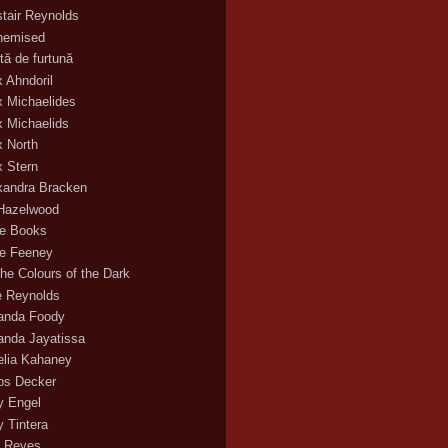
stair Reynolds
hemised
tă de furtună
x Ahndoril
x Michaelides
x Michaelids
x North
x Stern
xandra Bracken
 Hazelwood
ce Books
ce Feeney
the Colours of the Dark
ie Reynolds
nda Foody
nda Jayatissa
lia Kahaney
s Decker
 Engel
 Tintera
 Reyes