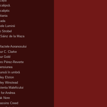
cația
calipsă.
caliptic
itania
ada
ele Luminii
o Strobel
 Sáinz de la Maza
efactele Aoranosului
hur C. Clarke
hur Gold
uro Pérez-Reverte
ensiunea
unsă în umbră
ley Elston
ley Winstead
stenta Maleficului
 for Andrea
ak Nore
assins Creed