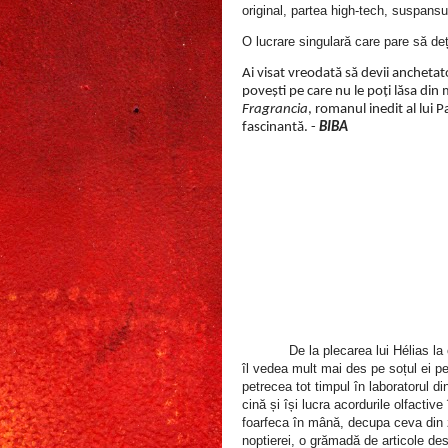
original, partea high-tech, suspansul
O lucrare singulară care pare să de
Ai visat vreodată să devii anchetato
povești pe care nu le poți lăsa din 
Fragrancia
, romanul inedit al lui 
fascinantă. -
BIBA
De la plecarea lui Hélias la
îl vedea mult mai des pe soțul ei pe
petrecea tot timpul în laboratorul di
cină și își lucra acordurile olfactive
foarfeca în mână, decupa ceva din z
noptierei, o grămadă de articole de