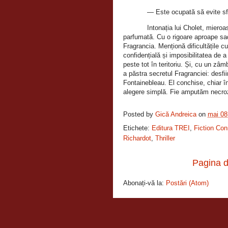
— Este ocupată să evite sfâ
Intonația lui Cholet, mieroa
parfumată. Cu o rigoare aproape sad
Fragrancia. Menționă dificultățile 
confidențială și imposibilitatea de 
peste tot în teritoriu. Și, cu un zâm
a păstra secretul Fragranciei: desfii
Fontainebleau. El conchise, chiar în
alegere simplă. Fie amputăm necroza
Posted by
Gică Andreica
on
mai 08
Etichete:
Editura TREI
,
Fiction Con
Richardot
,
Thriller
Pagina d
Abonați-vă la:
Postări (Atom)