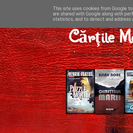
This site uses cookies from Google to 
are shared with Google along with per
statistics, and to detect and address 
Cărțile M
Thriller, Science-Fiction, Fan