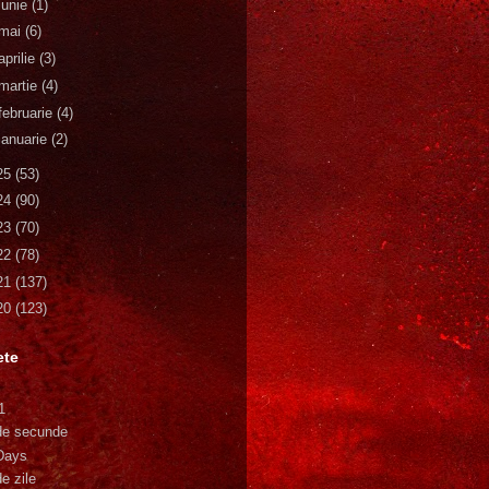
iunie
(1)
mai
(6)
aprilie
(3)
martie
(4)
februarie
(4)
ianuarie
(2)
25
(53)
24
(90)
23
(70)
22
(78)
21
(137)
20
(123)
ete
1
de secunde
Days
e zile