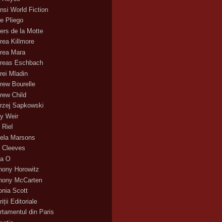
nsi World Fiction
e Pliego
ers de la Motte
rea Killmore
rea Mara
reas Eschbach
rei Mladin
rew Bourelle
rew Child
rzej Sapkowski
y Weir
 Riel
ela Marsons
 Cleeves
a O
hony Horowitz
hony McCarten
onia Scott
iții Editoriale
rtamentul din Paris