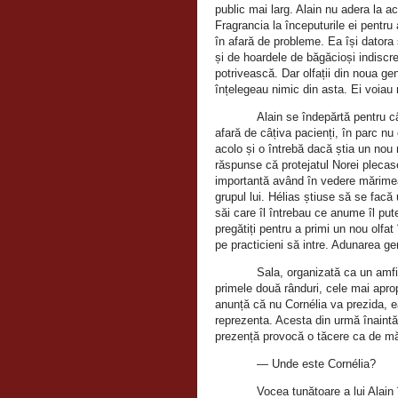
public mai larg. Alain nu adera la 
Fragrancia la începuturile ei pentru 
în afară de probleme. Ea își datora
și de hoardele de băgăcioși indiscre
potrivească. Dar olfații din noua gen
înțelegeau nimic din asta. Ei voiau
Alain se îndepărtă pentru câ
afară de câțiva pacienți, în parc nu
acolo și o întrebă dacă știa un nou
răspunse că protejatul Norei plecas
importantă având în vedere mărimea d
grupul lui. Hélias știuse să se facă 
săi care îl întrebau ce anume îl pu
pregătiți pentru a primi un nou olfat
pe practicieni să intre. Adunarea g
Sala, organizată ca un amfi
primele două rânduri, cele mai apro
anunță că nu Cornélia va prezida, e
reprezenta. Acesta din urmă înaintă 
prezență provocă o tăcere ca de măn
— Unde este Cornélia?
Vocea tunătoare a lui Alain î