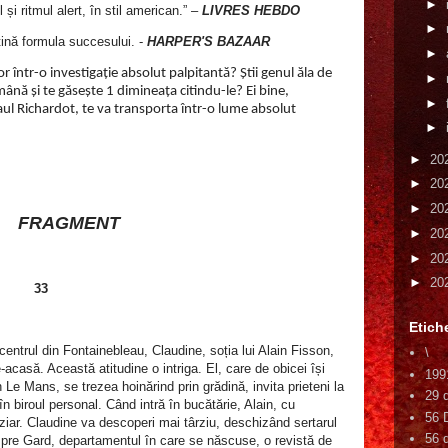
►
 și ritmul alert, în stil american.” –
LIVRES HEBDO
►
țină formula succesului. -
HARPER'S BAZAAR
►
r într-o investigație absolut palpitantă? Știi genul ăla de
►
mână și te găsește 1 dimineața citindu-le? Ei bine,
►
Paul Richardot, te va transporta într-o lume absolut
►
►
20
►
20
►
20
FRAGMENT
►
20
►
20
►
20
33
Etich
 centrul din Fontainebleau, Claudine, soția lui Alain Fisson,
\
‑acasă. Această atitudine o intriga. El, care de obicei își
199
n Le Mans, se trezea hoinărind prin grădină, invita prieteni la
29 
 în biroul personal. Când intră în bucătărie, Alain, cu
56 
iar. Claudine va descoperi mai târziu, deschizând sertarul
56 d
spre Gard, departamentul în care se născuse, o revistă de