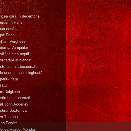
00
K
incea oară în decembrie
urder in Paris
oua casă
gail Dean
aham Verghese
demia Vampirilor
să înaintea nopții
st tărâm al blândeții
ste patimi zbuciumate
lo unde sângele îngheață
eriți-i fața
zatul
m Dalgliesh
vărul nu contează
nt John Adderley
stina Bazterrica
en Thomas
ling Fowler
Doilea Război Mondial