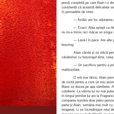
presă completă pe care Alain i‑o de
conștientă că această delicatețe s
în perioadele de stres.
— Astăzi are loc adunarea 
— Exact. Abia aștept ca Hé
nu mi‑a trimis nici măcar un singu
— Lasă‑l în pace. Are alte
boșorog.
Alain zâmbi și se ridică pen
căsătorise cu boșorogul ăsta, ceea 
— Un sacrificiu pentru a pr
malițiozitate.
O oră mai târziu, Alain porn
de vizită pentru a cere un nou asiste
Mans se ducea pe apa sâmbetei. Așa 
cotidiene. La vârsta lui nu mai pu
în timpul primilor lui ani la Fragranc
compania număra doar patru persoan
parte și Alain, semăna mai mult cu o
terapeuți. Li se încredințase rolul d