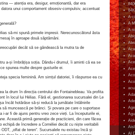
stina — atenția era, desigur, emoționantă, dar era
840
e datora unui comportament obsesiv‑compulsiv, accentuat
84
A c
A M
generală?
A n
lias să‑mi spună primele impresii. Nerecunoscătorul ăsta
Abi
r mesaj în aproape două săptămâni.
Abr
 preocupări decât să se gândească la mutra ta de
Aca
Aca
Ace
tru a‑și îmbrățișa soția. Dându‑i drumul, îi aminti că ea se
ce spunea multe despre gusturile ei.
Ace
Aco
oteja specia feminină. Am simțul datoriei, îi răspunse ea cu
Acop
acu
ea la drum în direcția centrului din Fontainebleau. Va profita
Ada
nt în locul lui Hélias. Fără el, gestionarea sucursalei din Le
Ade
încât hotărâse să‑și reducă la jumătate întâlnirile
Age
tea să muncească pe brânci. Și povara pe care o suportase
ia i‑ar fi de ajuns pentru vreo zece vieți. La începuturile ei,
Agu
e. Această primă generație de practicieni, din care făcea
Aid
 echipă de încredere a Cornéliei decât cu niște veritabili
Ais
e ODT, „olfat de teren“. Sucursalele nu existau încă și
Al 