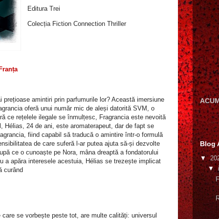
Editura Trei
Colecția Fiction Connection Thriller
 Franța
ai prețioase amintiri prin parfumurile lor? Această imersiune
ACUM
agrancia oferă unui număr mic de aleși datorită SVM, o
ă ce rețelele ilegale se înmulțesc, Fragrancia este nevoită
al, Hélias, 24 de ani, este aromaterapeut, dar de fapt se
agrancia, fiind capabil să traducă o amintire într-o formulă
nsibilitatea de care suferă l-ar putea ajuta să-și dezvolte
Blog 
 După ce o cunoaște pe Nora, mâna dreaptă a fondatorului
▼
20
u a apăra interesele acestuia, Hélias se trezește implicat
▼
ră curând
F
R
re care se vorbește peste tot, are multe calități: universul