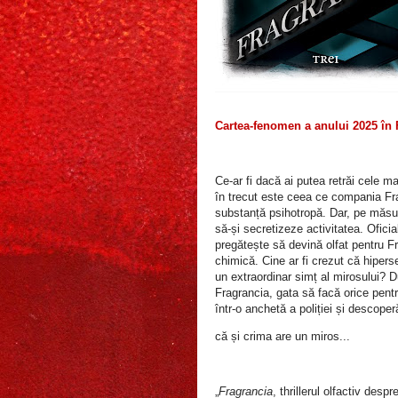
Cartea-fenomen a anului 2025 în
Ce-ar fi dacă ai putea retrăi cele m
în trecut este ceea ce compania Fr
substanță psihotropă. Dar, pe măsur
să-și secretizeze activitatea. Ofici
pregătește să devină olfat pentru Fr
chimică. Cine ar fi crezut că hiperse
un extraordinar simț al mirosului?
Fragrancia, gata să facă orice pentr
într-o anchetă a poliției și descope
că și crima are un miros...
„
Fragrancia
, thrillerul olfactiv desp