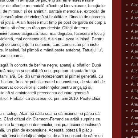
nsta doar în a‑i ajuta pe pacienți să rememoreze niște
Ala
elor de olfacție memorială plăcute și binevoitoare, funcția lor
ții de mirosuri și de amintiri, șantaje memoriale, extorcări de
Alc
fuseseră pline de violență și brutalitate. Dincolo de aparența
Aler
nt și jovial, Alain fusese mult timp pe post de gardă de corp a
Ale
 trimis să ofere un răspuns decisiv. Olfații de teren
Ale
niei fusese asigurată. Sau, mai degrabă, fuseseră înlocuiți
Ale
violentă, mai consensuală, Alain nu‑i avea la inimă. Pentru
ipsiți de cunoștințe în domeniu, care comunicau prin niște
Ale
e. Mașinal, își plimbă o mână peste antebraț. Tatuajul lui,
Ale
duse culoarea.
Ale
Ali
tegră în cohorta de berline negre, apanaj al olfaților. După
arcă mașina și se alătură unui grup care discuta în fața
Ali
familiară. Cel din urmă reprezentant al primei generații, cu
Ali
 bucura, în ochii puținilor care‑l recunoșteau, de statutul de
All 
zervat colocviilor și conferințelor pentru angajați și,
All
inuia să‑și amintească precedenta adunare generală
Ama
aților. Probabil că avusese loc prin anii 2010. Poate chiar
Ama
Ame
nii colegi, Alain își dădu seama că niciunul nu părea să
Amo
lo. Când olfatul din Clermont‑Ferrand se arătă surprins cu
Amy
reprinse la marginea domeniului, unii practicieni conchiseră
lă, un plan de expansiune. Această ipoteză îi plăcu
Amy
 mărturisi celorlalți ambiția lui de a fi cunoscut de către un
Ana