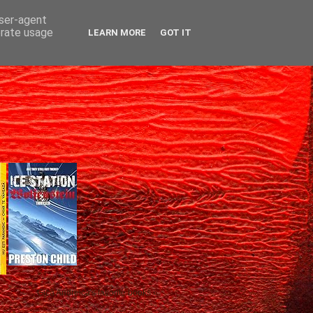
user-agent
erate usage
LEARN MORE
GOT IT
Gică Andreica's favorite books »