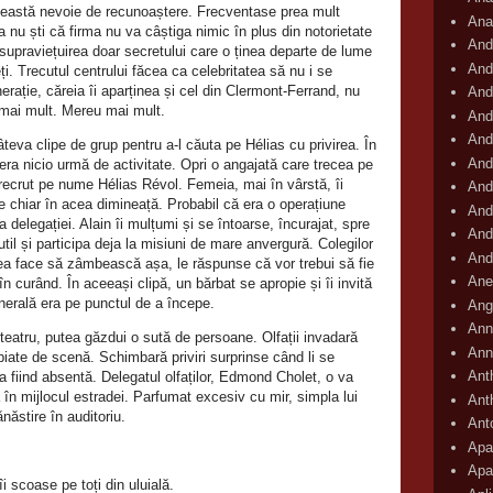
această nevoie de recunoaștere. Frecventase prea mult
Ana
a nu ști că firma nu va câștiga nimic în plus din notorietate
And
 supraviețuirea doar secretului care o ținea departe de lume
And
ți. Trecutul centrului făcea ca celebritatea să nu i se
erație, căreia îi aparținea și cel din Clermont‑Ferrand, nu
And
 mai mult. Mereu mai mult.
And
And
teva clipe de grup pentru a‑l căuta pe Hélias cu privirea. În
And
 era nicio urmă de activitate. Opri o angajată care trecea pe
 recrut pe nume Hélias Révol. Femeia, mai în vârstă, îi
And
e chiar în acea dimineață. Probabil că era o operațiune
And
elegației. Alain îi mulțumi și se întoarse, încurajat, spre
And
util și participa deja la misiuni de mare anvergură. Colegilor
And
tea face să zâmbească așa, le răspunse că vor trebui să fie
Ane
 în curând. În aceeași clipă, un bărbat se apropie și îi invită
enerală era pe punctul de a începe.
Ang
Ann
teatru, putea găzdui o sută de persoane. Olfații invadară
Ann
piate de scenă. Schimbară priviri surprinse când li se
Ant
a fiind absentă. Delegatul olfaților, Edmond Cholet, o va
în mijlocul estradei. Parfumat excesiv cu mir, simpla lui
Ant
ăstire în auditoriu.
Ant
Apar
Apa
i scoase pe toți din uluială.