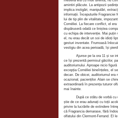
meseria era cu mult diferită, nu co
amintiri plăcute. La antipozii ședinț
implica instigări, manipulări, extrac
informații. Începuturile Fragranciei 
lui de tip plin de vitalitate, impoza
Cornéliei. La fiecare conflict, el era
dispăruseră odată ce liniștea compa
cu echipa de intervenție. Mai puțin 
el, nu erau decât un soi de idioți l
gesturi inventate. Frumoasă înlocuir
vestigiu din acea perioadă, își pier
Ajunse pe la ora 11 și se in
ce își prezentă permisul gărzilor, p
auditoriumului. Aproape nicio figură 
excepția Cornéliei bineînțeles, el se
decan. De obicei, auditoriumul era re
ocazional, pacienților. Alain se ch
extraordinară în prezența tuturor olf
mai înainte.
După ce stătu de vorbă cu u
știe de ce erau adunați cu toții aco
privire la lucrările de extindere înt
că Fragrancia demarase, fără îndoia
olfatului din Clermont‑Ferrand. El le