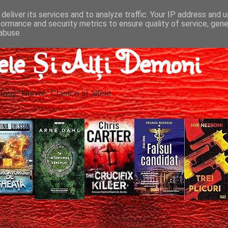
deliver its services and to analyze traffic. Your IP address and 
formance and security metrics to ensure quality of service, gen
abuse.
ele Și Alți Demoni
tasy, Horror, Clasice și altele