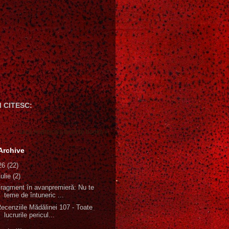
 CITESC:
Gică Andreica's favorite books »
Archive
26
(22)
iulie
(2)
ragment în avanpremieră: Nu te
teme de întuneric ...
ecenziile Mădălinei 107 - Toate
lucrurile pericul...