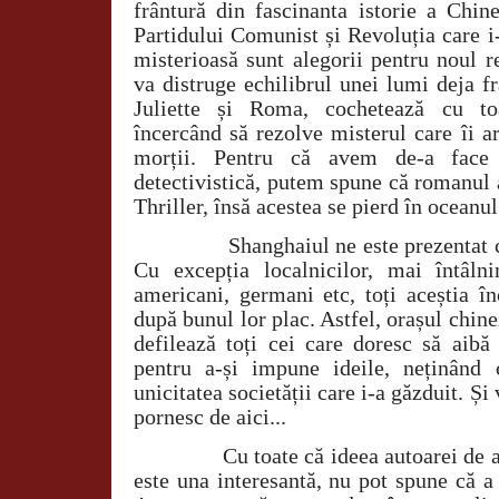
frântură din fascinanta istorie a Chin
Partidului Comunist și Revoluția care i
misterioasă sunt alegorii pentru noul r
va distruge echilibrul unei lumi deja fr
Juliette și Roma, cochetează cu toa
încercând să rezolve misterul care îi a
morții. Pentru că avem de-a face
detectivistică, putem spune că romanul 
Thriller, însă acestea se pierd în oceanul
Shanghaiul ne este prezentat 
Cu excepția localnicilor, mai întâlni
americani, germani etc, toți aceștia 
după bunul lor plac. Astfel, orașul chin
defilează toți cei care doresc să aibă
pentru a-și impune ideile, neținând 
unicitatea societății care i-a găzduit. Și
pornesc de aici...
Cu toate că ideea autoarei de 
este una interesantă, nu pot spune că a