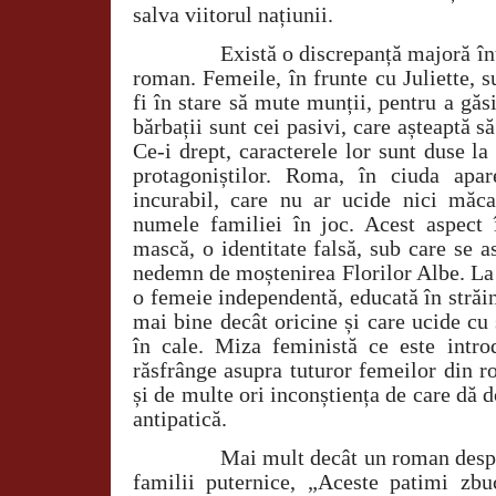
salva viitorul națiunii.
Există o discrepanță majoră înt
roman. Femeile, în frunte cu Juliette, s
fi în stare să mute munții, pentru a găs
bărbații sunt cei pasivi, care așteaptă s
Ce-i drept, caracterele lor sunt duse la
protagoniștilor. Roma, în ciuda apar
incurabil, care nu ar ucide nici măc
numele familiei în joc. Acest aspect
mască, o identitate falsă, sub care se a
nedemn de moștenirea Florilor Albe. La p
o femeie independentă, educată în străi
mai bine decât oricine și care ucide cu 
în cale. Miza feministă ce este intro
răsfrânge asupra tuturor femeilor din r
și de multe ori inconștiența de care dă
antipatică.
Mai mult decât un roman despr
familii puternice, „Aceste patimi zb