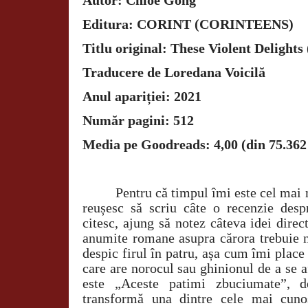
Autor: Chloe Gong
Editura: CORINT (CORINTEENS)
Titlu original: These Violent Delights
Traducere de Loredana Voicilă
Anul apariției: 2021
Număr pagini: 512
Media pe Goodreads: 4,00 (din 75.362
Pentru că timpul îmi este cel mai 
reușesc să scriu câte o recenzie desp
citesc, ajung să notez câteva idei dire
anumite romane asupra cărora trebuie n
despic firul în patru, așa cum îmi plac
care are norocul sau ghinionul de a se a
este „Aceste patimi zbuciumate”, 
transformă una dintre cele mai cunos