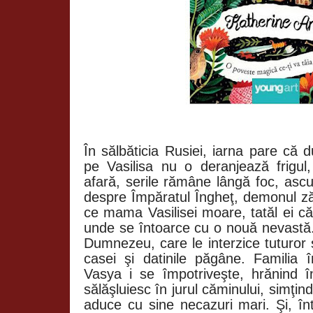
În sălbăticia Rusiei, iarna pare că 
pe Vasilisa nu o deranjează frigul
afară, serile rămâne lângă foc, ascu
despre Împăratul Îngheţ, demonul ză
ce mama Vasilisei moare, tatăl ei c
unde se întoarce cu o nouă nevastă.
Dumnezeu, care le interzice tuturor 
casei şi datinile păgâne. Familia 
Vasya i se împotriveşte, hrănind în
sălăşluiesc în jurul căminului, simţind
aduce cu sine necazuri mari. Şi, înt