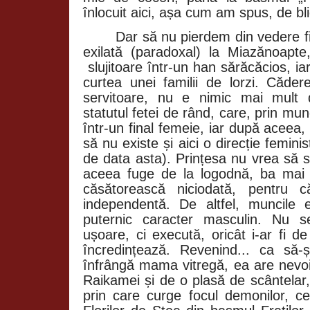
înlocuit aici, așa cum am spus, de bl
Dar să nu pierdem din vedere fir
exilată (paradoxal) la Miazănoapt
slujitoare într-un han sărăcăcios, i
curtea unei familii de lorzi. Căder
servitoare, nu e nimic mai mult 
statutul fetei de rând, care, prin mu
într-un final femeie, iar după aceea
să nu existe și aici o direcție feminis
de data asta). Prințesa nu vrea să s
aceea fuge de la logodnă, ba mai
căsătorească niciodată, pentru 
independentă. De altfel, muncile
puternic caracter masculin. Nu s
ușoare, ci execută, oricât i-ar fi d
încredințează. Revenind... ca să-și
înfrângă mama vitregă, ea are nevo
Raikamei și de o plasă de scântelar, 
prin care curge focul demonilor, c