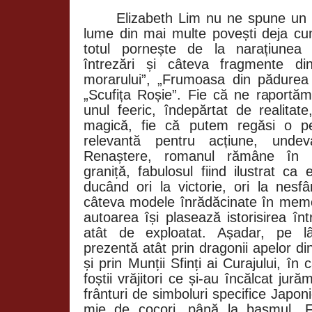
Elizabeth Lim nu ne spune un 
lume din mai multe povești deja cu
totul pornește de la narațiunea
întrezări și câteva fragmente di
morarului”, „Frumoasa din pădurea
„Scufița Roșie”. Fie că ne raportăm
unul feeric, îndepărtat de realitat
magică, fie că putem regăsi o per
relevantă pentru acțiune, und
Renaștere, romanul rămâne în 
graniță, fabulosul fiind ilustrat ca 
ducând ori la victorie, ori la nesf
câteva modele înrădăcinate în memo
autoarea își plasează istorisirea în
atât de exploatat. Așadar, pe lâ
prezentă atât prin dragonii apelor d
și prin Munții Sfinți ai Curajului, în
foștii vrăjitori ce și-au încălcat jur
frânturi de simboluri specifice Japon
mie de cocori, până la basmul „F