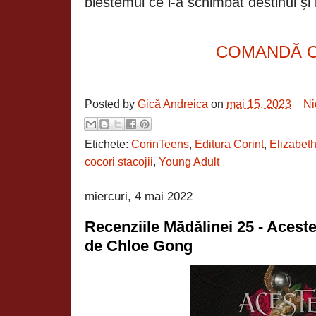
blestemul ce i-a schimbat destinul și i
COMANDĂ 
Posted by
Gică Andreica
on
mai 15, 2023
Ni
Etichete:
CorinTeens
,
Editura Corint
,
Elizabet
cocori stacojii
,
Young Adult
miercuri, 4 mai 2022
Recenziile Mădălinei 25 - Acest
de Chloe Gong