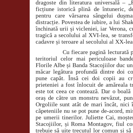
dragoste din literatura universală – „
ficțiune istorică plină de întuneric, 
pentru care vărsarea sângelui dușm
distracție. Povestea de iubire, a lui Sha
închinată urii și vicleniei, iar Verona, 
tragică a secolului al XVI-lea, se tran
cadavre și teroare al secolului al XX-lea
Cu fiecare pagină lecturată
teritoriul celor mai periculoase ban
Florile Albe și Banda Stacojiilor duc un
măcar legătura profundă dintre doi co
pune capăt. Însă cei doi copii au cr
prieteniei a fost înlocuit de amăreala 
este tot ceea ce contează. Dar o boală 
oraș de către un monstru nevăzut, pune
Orgoliile sunt atât de mari încât, nici 
căpeteniile nu se pot pune de-acord, m
pe umerii tinerilor. Juliette Cai, moșt
Stacojiilor, și Roma Montagov, fiul co
trebuie să uite trecutul lor comun și s