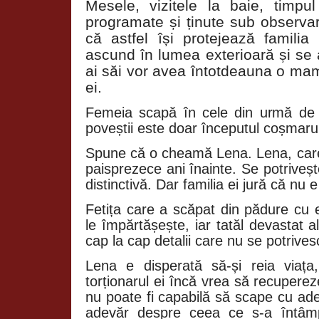
Mesele, vizitele la baie, timpul
programate și ținute sub observa
că astfel își protejează familia
ascund în lumea exterioară și se 
ai săi vor avea întotdeauna o mam
ei.
Femeia scapă în cele din urmă de ră
poveștii este doar începutul coșmarul
Spune că o cheamă Lena. Lena, care
paisprezece ani înainte. Se potrivește
distinctivă. Dar familia ei jură că nu e
Fetița care a scăpat din pădure cu e
le împărtășește, iar tatăl devastat 
cap la cap detalii care nu se potrives
Lena e disperată să-și reia viaț
torționarul ei încă vrea să recupereze
nu poate fi capabilă să scape cu ad
adevăr despre ceea ce s-a întâmp