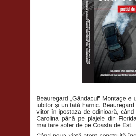
Beauregard „Gândacul” Montage e un
iubitor și un tată harnic. Beauregard 
viitor în ipostaza de odinioară, când
Carolina până pe plajele din Florid
mai tare șofer de pe Coasta de Est.
Când noua viață atent construită în