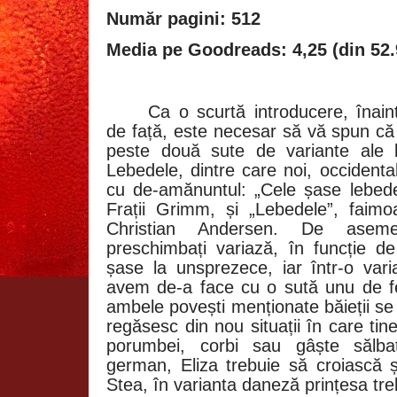
Număr pagini: 512
Media pe Goodreads: 4,25 (din 52.
Ca o scurtă introducere, înai
de față, este necesar să vă spun că
peste două sute de variante ale 
Lebedele, dintre care noi, occident
cu de-amănuntul: „Cele șase lebed
Frații Grimm, și „Lebedele”, faim
Christian Andersen. De asemen
preschimbați variază, în funcție de 
șase la unsprezece, iar într-o var
avem de-a face cu o sută unu de fec
ambele povești menționate băieții se
regăsesc din nou situații în care tin
porumbei, corbi sau gâște sălbat
german, Eliza trebuie să croiască 
Stea, în varianta daneză prințesa tre