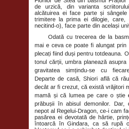
Florilor de Stea din basmul Fraților
de urzică, din varianta scriitorul
alcătuirea ei face parte și sângele 
trimitere la prima ei dilogie, care
necitind-o), face parte din același uni
Odată cu trecerea de la basm
mai e ceva ce poate fi alungat prin m
plecați fiind duși pentru totdeauna. O
tonul cărții, umbra planează asupra 
gravitatea simțindu-se cu fiecare
Departe de casă, Shiori află că rău
decât ar fi crezut, că există vrăjitori
mamă și că lumea pe care o știe 
prăbușii în abisul demonilor. Dar, c
nepot al Regelui-Dragon, ce-i cam face 
pasărea ei devotată de hârtie, prin
întoarcă în Gindara, ca să rupă 