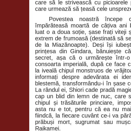
care să le strivească cu picioarele 
care urmează să țeasă cele unsprez
Povestea noastră începe c
împărăteasă moartă de câțiva ani 
luat o a doua soție, șase frați viteji 
extrem de frumoasă (destinată să se
de la Miazănoapte). Deși își iubeș
prințesa din Gindara, bănuiește 
secret, așa că o urmărește într-
consoarta imperială, după ce face c
la iveală chipul monstruos de vrăjito
informați despre adevărata ei ide
blestemă, transformându-i în șase co
La rândul ei, Shiori cade pradă magi
cap un blid din lemn de nuc, care 
chipul și trăsăturile princiare, imp
asta nu e tot, pentru că ea nu ma
fiindcă, la fiecare cuvânt ce-i va păr
prăbuși mort, sugrumat sau mușca
Raikamei.