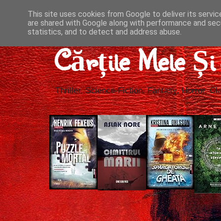
This site uses cookies from Google to deliver its servic
are shared with Google along with performance and secu
statistics, and to detect and address abuse.
Cărțile Mele Ș
Thriller, Science-Fiction, Fantasy, Horror, Cla