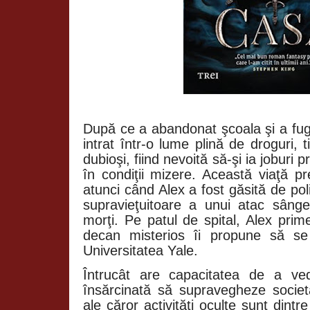
După ce a abandonat şcoala şi a fug
intrat într-o lume plină de droguri, t
dubioşi, fiind nevoită să-şi ia joburi p
în condiţii mizere. Această viaţă p
atunci când Alex a fost găsită de poli
supravieţuitoare a unui atac sâng
morţi. Pe patul de spital, Alex pri
decan misterios îi propune să se
Universitatea Yale.
Întrucât are capacitatea de a ve
însărcinată să supravegheze societă
ale căror activităţi oculte sunt dintr