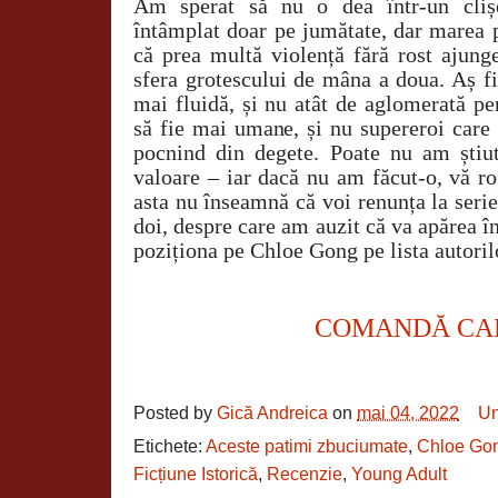
Am sperat să nu o dea într-un cliș
întâmplat doar pe jumătate, dar marea 
că prea multă violență fără rost ajunge
sfera grotescului de mâna a doua. Aș fi
mai fluidă, și nu atât de aglomerată pe
să fie mai umane, și nu supereroi care
pocnind din degete. Poate nu am știut
valoare – iar dacă nu am făcut-o, vă ro
asta nu înseamnă că voi renunța la seri
doi, despre care am auzit că va apărea în
poziționa pe Chloe Gong pe lista autoril
COMANDĂ CA
Posted by
Gică Andreica
on
mai 04, 2022
Un
Etichete:
Aceste patimi zbuciumate
,
Chloe Go
Ficțiune Istorică
,
Recenzie
,
Young Adult