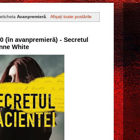
 eticheta
Avanpremieră
.
Afișați toate postările
80 (în avanpremieră) - Secretul
Anne White