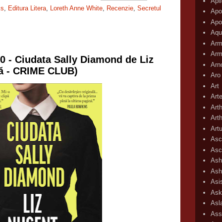
Apli
ks
,
Editura Litera
,
Loreth Anne White
,
Recenzie
,
Secretul
Apo
Apo
Aqu
Arm
Arm
50 - Ciudata Sally Diamond de Liz
Arn
ă - CRIME CLUB)
Aro
Art
Art
Art
Art
Art
Asc
Asc
Ash
Ash
Asi
Ask
Asl
Ass