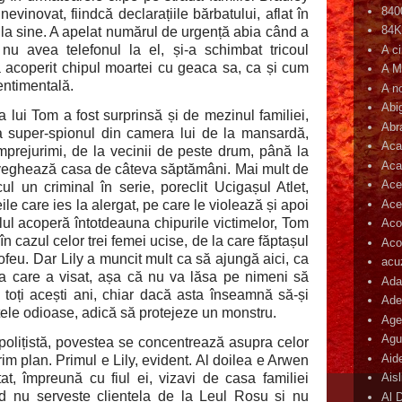
840
evinovat, fiindcă declarațiile bărbatului, aflat în
84
 la sine. A apelat numărul de urgență abia când a
nu avea telefonul la el, și-a schimbat tricoul
A c
a acoperit chipul moartei cu geaca sa, ca și cum
A M
 sentimentală.
A n
Abi
a lui Tom a fost surprinsă și de mezinul familiei,
Abr
a super-spionul din camera lui de la mansardă,
Aca
împrejurimi, de la vecinii de peste drum, până la
Aca
veghează casa de câteva săptămâni. Mai mult de
Ace
ul un criminal în serie, poreclit Ucigașul Atlet,
Ace
le care ies la alergat, pe care le violează și apoi
lul acoperă întotdeauna chipurile victimelor, Tom
Aco
în cazul celor trei femei ucise, de la care făptașul
Acop
trofeu. Dar Lily a muncit mult ca să ajungă aici, ca
acu
la care a visat, așa că nu va lăsa pe nimeni să
Ada
n toți acești ani, chiar dacă asta înseamnă să-și
Ade
tele odioase, adică să protejeze un monstru.
Age
Agu
olițistă, povestea se concentrează asupra celor
Aid
rim plan. Primul e Lily, evident. Al doilea e Arwen
at, împreună cu fiul ei, vizavi de casa familiei
Ais
nd nu servește clientela de la Leul Roșu și nu
Al 