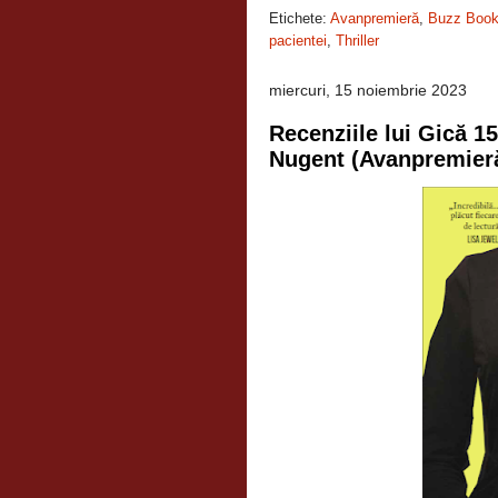
Etichete:
Avanpremieră
,
Buzz Boo
pacientei
,
Thriller
miercuri, 15 noiembrie 2023
Recenziile lui Gică 1
Nugent (Avanpremier