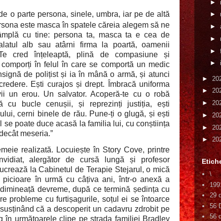
►
 de o parte persona, sinele, umbra, iar pe de altă
►
rsona este masca în spatele căreia alegem să ne
►
mplă cu tine: persona ta, masca ta e cea de
►
alatul alb sau atârni firma la poartă, oamenii
►
 Te cred înțeleaptă, plină de compasiune și
►
 comporți în felul în care se comportă un medic
signă de polițist și ia în mână o armă, și atunci
►
20
ncredere. Ești curajos și drept. Îmbracă uniforma
►
20
ii un erou. Un salvator. Acoperă-te cu o robă
►
20
cu bucle cenușii, și reprezinți justiția, ești
ului, cerni binele de rău. Pune-ți o glugă, și ești
►
20
l se poate duce acasă la familia lui, cu conștiința
►
20
 decât meseria.”
►
20
emeie realizată. Locuiește în Story Cove, printre
vidiat, alergător de cursă lungă și profesor
Etich
 lucrează la Cabinetul de Terapie Stejarul, o mică
\
picioare în urmă cu câțiva ani, într-o anexă a
199
r-o dimineață devreme, după ce termină ședința cu
29 
e probleme cu furtișagurile, soțul ei se întoarce
56 
 susținând că a descoperit un cadavru zdrobit pe
56 d
ung în următoarele clipe pe strada familiei Bradley