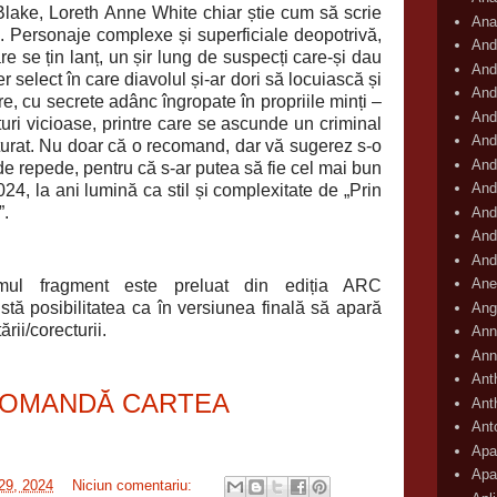
ake, Loreth Anne White chiar știe cum să scrie
Ana
bil. Personaje complexe și superficiale deopotrivă,
And
are se țin lanț, un șir lung de suspecți care-și dau
And
ier select în care diavolul și-ar dori să locuiască și
And
re, cu secrete adânc îngropate în propriile minți –
And
turi vicioase, printre care se ascunde un criminal
And
pturat. Nu doar că o recomand, dar vă sugerez s-o
And
e repede, pentru că s-ar putea să fie cel mai bun
And
2024, la ani lumină ca stil și complexitate de „Prin
”.
And
And
And
Ane
imul fragment este preluat din ediția ARC
xistă posibilitatea ca în versiunea finală să apară
Ang
rii/corecturii.
Ann
Ann
Ant
OMANDĂ CARTEA
Ant
Ant
Apar
Apa
 29, 2024
Niciun comentariu: