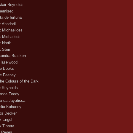
stair Reynolds
hemised
tă de furtună
x Ahndoril
x Michaelides
x Michaelids
x North
x Stern
xandra Bracken
 Hazelwood
ce Books
ce Feeney
the Colours of the Dark
ie Reynolds
nda Foody
nda Jayatissa
lia Kahaney
s Decker
 Engel
 Tintera
 Reyes