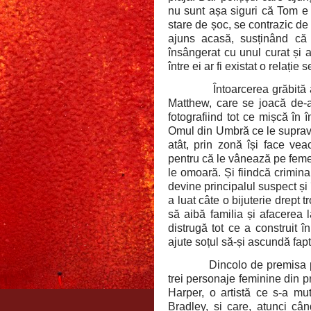
nu sunt așa siguri că Tom e n
stare de șoc, se contrazic de
ajuns acasă, susținând că 
însângerat cu unul curat și 
între ei ar fi existat o relație
Întoarcerea grăbită 
Matthew, care se joacă de-
fotografiind tot ce mișcă în 
Omul din Umbră ce le supra
atât, prin zonă își face veac
pentru că le vânează pe femei
le omoară. Și fiindcă crimina
devine principalul suspect și 
a luat câte o bijuterie drept 
să aibă familia și afacerea 
distrugă tot ce a construit î
ajute soțul să-și ascundă fap
Dincolo de premisa p
trei personaje feminine din p
Harper, o artistă ce s-a mut
Bradley, și care, atunci câ