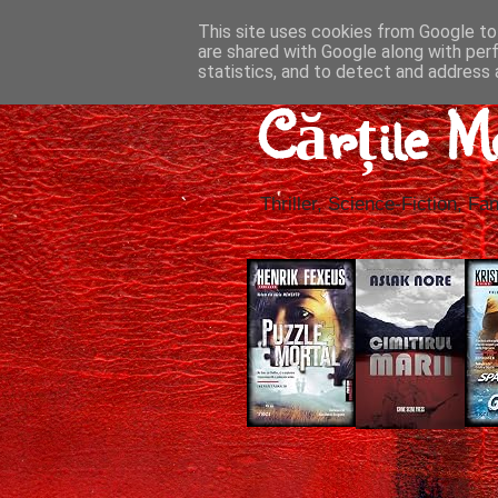
This site uses cookies from Google to 
are shared with Google along with per
statistics, and to detect and address 
Cărțile M
Thriller, Science-Fiction, Fan