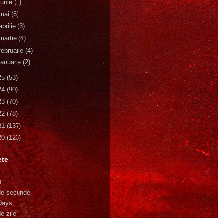
iunie
(1)
mai
(6)
aprilie
(3)
martie
(4)
februarie
(4)
ianuarie
(2)
25
(53)
24
(90)
23
(70)
22
(78)
21
(137)
20
(123)
ete
1
de secunde
Days
e zile