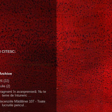
 CITESC:
Gică Andreica's favorite books »
Archive
26
(22)
iulie
(2)
ragment în avanpremieră: Nu te
teme de întuneric ...
ecenziile Mădălinei 107 - Toate
lucrurile pericul...