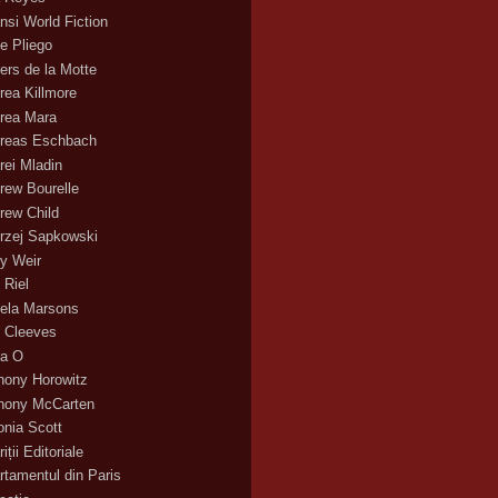
nsi World Fiction
e Pliego
ers de la Motte
rea Killmore
rea Mara
reas Eschbach
rei Mladin
rew Bourelle
rew Child
rzej Sapkowski
y Weir
 Riel
ela Marsons
 Cleeves
a O
hony Horowitz
hony McCarten
onia Scott
iții Editoriale
rtamentul din Paris