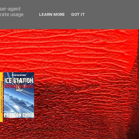
user-agent
erate usage
LEARN MORE
GOT IT
Gică Andreica's favorite books »