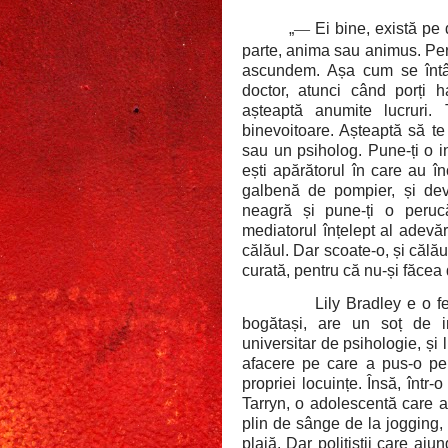
„
—
Ei bine, există pe
parte, anima sau animus. Pe
ascundem. Așa cum se întâ
doctor, atunci când porți h
așteaptă anumite lucruri.
binevoitoare. Așteaptă să te
sau un psiholog. Pune-ți o in
ești apărătorul în care au î
galbenă de pompier, și dev
neagră și pune-ți o perucă 
mediatorul înțelept al adevăr
călăul. Dar scoate-o, și călău
curată, pentru că nu-și făcea
Lily Bradley e o f
bogătași, are un soț de in
universitar de psihologie, și
afacere pe care a pus-o pe 
propriei locuințe. Însă, înt
Tarryn, o adolescentă care ar
plin de sânge de la jogging,
plajă. Dar polițiștii care aj