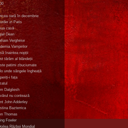
00
K
incea oară în decembrie
urder in Paris
oua casă
gail Dean
aham Verghese
demia Vampirilor
să înaintea nopții
st tărâm al blândeții
ste patimi zbuciumate
lo unde sângele îngheață
eriți-i fața
zatul
m Dalgliesh
vărul nu contează
nt John Adderley
stina Bazterrica
en Thomas
ling Fowler
Doilea Război Mondial