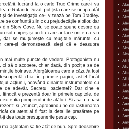
ercetării, lucrând la o carte True Crime care-i va
Ala
eilea e Rulandi
Duval, polițista care se ocupă atât
Alc
t și de investigația ce-l vizează pe Tom Bradley.
Aler
e se confruntă zilnic cu prejudecățile albilor, dar
Ale
iv din Story Cove. Nu se poate spune despre ea
Ale
 un soț chipeș și un fiu care ar face orice ca s-o
Ale
 dar se mulțumește cu reușitele mărunte, cu
Ale
rin care-și demonstrează sieși că e deasupra
Ale
Ale
din mai multe puncte de vedere. Protagonista nu
Ali
 ci să o acopere, chiar dacă, din poziția sa de
Ali
e mințile bolnave. Alergătoarea care a căzut/a fost
Ali
scoperită chiar în primele pagini, astfel încât
All 
tejul acțiunii, neavând dinainte instrumentele cu
All
e de adevăr. Secretul pacientei? Dar cine e
Ama
, fiindcă e prezentă doar în primele capitole, de
Ama
 cu excepția pompierului de alături. Și așa, cu pași
Ame
rezent” și „Atunci”, apropiindu-ne de răsturnarea
Amo
ricât de atent ai fi fost la detaliile presărate pe
Amy
ă-ți dea toate presupunerile peste cap.
Amy
nu mă așteptam să fie atât de bun. Spre deosebire
Ana