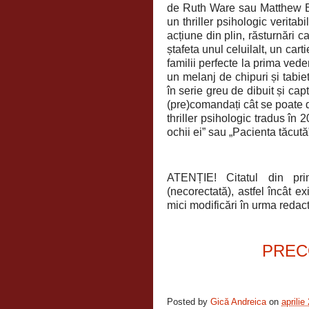
de Ruth Ware sau Matthew Bl
un thriller psihologic verita
acțiune din plin, răsturnări c
ștafeta unul celuilalt, un cart
familii perfecte la prima vede
un melanj de chipuri și tabie
în serie greu de dibuit și ca
(pre)comandați cât se poate d
thriller psihologic tradus în 
ochii ei” sau „Pacienta tăcută
ATENȚIE! Citatul din pr
(necorectată), astfel încât e
mici modificări în urma redactă
PREC
Posted by
Gică Andreica
on
aprilie