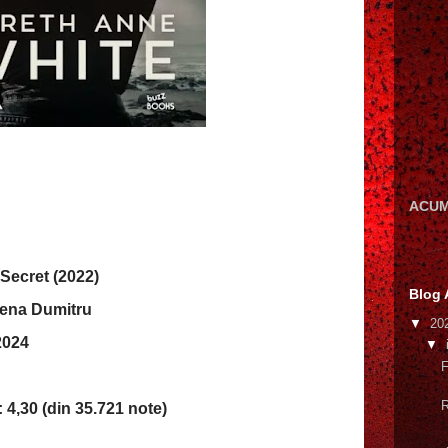
ACUM
 Secret (2022)
Blog 
lena Dumitru
▼
20
.2024
▼
F
R
4,30 (din 35.721 note)