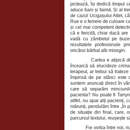
pictează, își dedică timpul c
aduce bani și faimă. Și al tr
de cazul Ucigașului Atlet, câ
Rue e o femeie de culoare car
și cel mai competent detect
că e fericită, chiar dacă are
vadă cu zâmbetul pe buze,
rezultatele profesionale p
oricărui bărbat alb misogin.
Cartea e atipică 
încearcă să elucideze crima,
terapeut, ar trebui să tratez
împinsă de pe stânci este de
suntem aruncați direct în vâr
care să separăm minciunil
pacienta? Nu poate fi Tarryn
altfel, nu apar alți pacienți,
mărunți, pendulăm între „În p
de situație din final, care, o
parcursul textului, reușește s
Fie vorba între noi, 