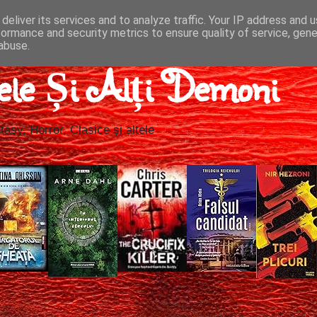
deliver its services and to analyze traffic. Your IP address and 
formance and security metrics to ensure quality of service, gen
abuse.
ele Și Alți Demoni
tasy, Horror, Clasice și altele