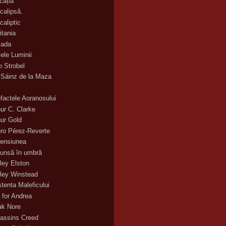
cația
calipsă.
caliptic
itania
ada
ele Luminii
o Strobel
 Sáinz de la Maza
efactele Aoranosului
hur C. Clarke
hur Gold
uro Pérez-Reverte
ensiunea
unsă în umbră
ley Elston
ley Winstead
stenta Maleficului
 for Andrea
ak Nore
assins Creed