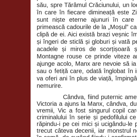
său, spre Tărâmul Crăciunului, un lo
în care în fiecare dimineață este Zi
sunt niște eterne ajunuri în care
primească cadourile de la „Moșul” car
clipă de ei. Aici există brazi veșnic îm
și îngeri de sticlă și globuri și vată 
acadele și miros de scorțișoară 
Montagne rouse ce prinde viteze a
ajunge acolo, Manx are nevoie să ia 
sau o fetiță care, odată înglobat în
va oferi ani în plus de viață, împin
nemurire.
Cândva, fiind puternic ame
Victoria a ajuns la Manx, cândva, du
vremii, Vic a fost singurul copil c
criminalului în serie și pedofilului c
răpindu-i pe cei mici și ucigându-le p
trecut câteva decenii, iar monstrul no