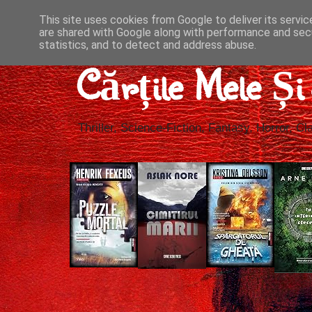
This site uses cookies from Google to deliver its servic
are shared with Google along with performance and secu
statistics, and to detect and address abuse.
Cărțile Mele Ș
Thriller, Science-Fiction, Fantasy, Horror, Cla