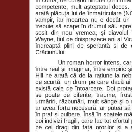
în comă, de curând fiindu-i confirma
competente, mult așteptatul deces
arată plăcuța lui de înmatriculare 
vampir, iar moartea nu e decât un 
trebuie să scape în drumul său spre
sosit din nou vremea, și diavolul
Wayne, fiul de doisprezece ani al Vict
îndreaptă plini de speranță și de
Crăciunului.
Un roman horror intens, care p
între real și imaginar, între empiric 
Hill ne arată că de la rațiune la ne
de scurtă, un drum pe care dacă ai 
există cale de întoarcere. Doi prota
se poate de diferite, traume, frustr
urmăriri, răzbunări, mult sânge și 
ar avea forța necesară, ar putea să
în praf și pulbere. Însă în spatele mă
doi indivizi fragili, care fac tot efortu
pe cei dragi din fața ororilor și a s