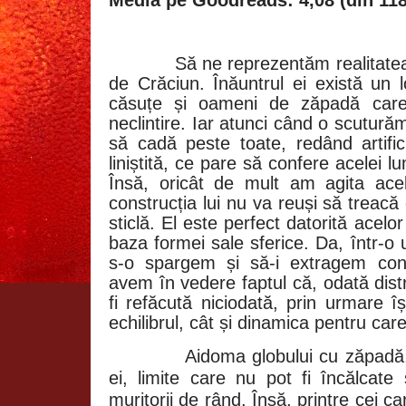
Să ne reprezentăm realitate
de Crăciun. Înăuntrul ei există un 
căsuțe și oameni de zăpadă care 
neclintire. Iar atunci când o scuturăm
să cadă peste toate, redând artific
liniștită, ce pare să confere acelei
Însă, oricât de mult am agita ace
construcția lui nu va reuși să treacă
sticlă. El este perfect datorită acelor
baza formei sale sferice. Da, într-o
s-o spargem și să-i extragem conț
avem în vedere faptul că, odată dis
fi refăcută niciodată, prin urmare î
echilibrul, cât și dinamica pentru car
Aidoma globului cu zăpadă,
ei, limite care nu pot fi încălcat
muritorii de rând. Însă, printre cei ca