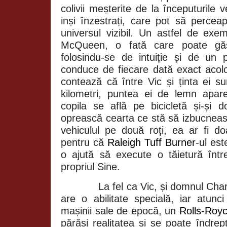
colivii meșterite de la începuturile v
inși înzestrați, care pot să percea
universul vizibil. Un astfel de exem
McQueen, o fată care poate găsi
folosindu-se de intuiție și de un
conduce de fiecare dată exact acol
contează că între Vic și ținta ei s
kilometri, puntea ei de lemn apar
copila se află pe bicicletă și-și 
oprească cearta ce stă să izbucneasc
vehiculul pe două roți, ea ar fi d
pentru că
Raleigh Tuff Burner
-ul est
o ajută să execute o tăietură într
propriul Sine.
La fel ca Vic, și domnul Char
are o abilitate specială, iar atunc
mașinii sale de epocă, un
Rolls-Roy
părăsi realitatea și se poate îndre