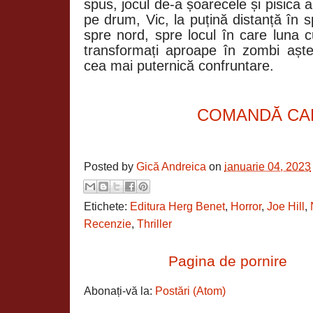
spus, jocul de-a șoarecele și pisica
pe drum, Vic, la puțină distanță în sp
spre nord, spre locul în care luna c
transformați aproape în zombi aștea
cea mai puternică confruntare.
COMANDĂ CA
Posted by
Gică Andreica
on
ianuarie 04, 2023
Etichete:
Editura Herg Benet
,
Horror
,
Joe Hill
,
Recenzie
,
Thriller
Pagina de pornire
Abonați-vă la:
Postări (Atom)