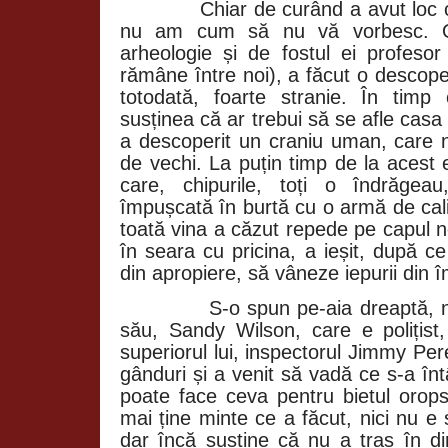
Chiar de curând a avut loc
nu am cum să nu vă vorbesc. O
arheologie și de fostul ei profesor
rămâne între noi), a făcut o descoper
totodată, foarte stranie. În tim
susținea că ar trebui să se afle cas
a descoperit un craniu uman, care n
de vechi. La puțin timp de la acest
care, chipurile, toți o îndrăgea
împușcată în burtă cu o armă de cal
toată vina a căzut repede pe capul n
în seara cu pricina, a ieșit, după ce 
din apropiere, să vâneze iepurii din î
S-o spun pe-aia dreaptă, n
său, Sandy Wilson, care e polițist,
superiorul lui, inspectorul Jimmy Pe
gânduri și a venit să vadă ce s-a în
poate face ceva pentru bietul orop
mai ține minte ce a făcut, nici nu e
dar încă susține că nu a tras în dir