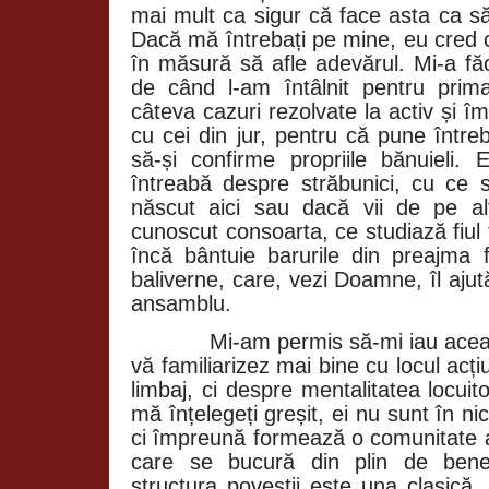
mai mult ca sigur că face asta ca să
Dacă mă întrebați pe mine, eu cred c
în măsură să afle adevărul. Mi-a fă
de când l-am întâlnit pentru prim
câteva cazuri rezolvate la activ și 
cu cei din jur, pentru că pune întrebă
să-și confirme propriile bănuieli
întreabă despre străbunici, cu ce 
născut aici sau dacă vii de pe al
cunoscut consoarta, ce studiază fiul
încă bântuie barurile din preajma fa
baliverne, care, vezi Doamne, îl aju
ansamblu.
Mi-am permis să-mi iau această 
vă familiarizez mai bine cu locul acți
limbaj, ci despre mentalitatea locuit
mă înțelegeți greșit, ei nu sunt în nic
ci împreună formează o comunitate a i
care se bucură din plin de benefic
structura poveștii este una clasică,