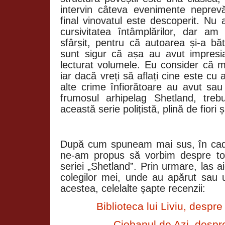
intervin câteva evenimente neprev
final vinovatul este descoperit. Nu
cursivitatea întâmplărilor, dar am
sfârșit, pentru că autoarea și-a bă
sunt sigur că așa au avut impresia ș
lecturat volumele. Eu consider că m
iar dacă vreți să aflați cine este cu
alte crime înfiorătoare au avut sa
frumosul arhipelag Shetland, tre
această serie polițistă, plină de fiori 
După cum spuneam mai sus, în cadr
ne-am propus să vorbim despre to
seriei „Shetland”. Prin urmare, las aic
colegilor mei, unde au apărut sau 
acestea, celelalte șapte recenzii:
Biblioteca lui Liviu, despr
Ciobanul de Azi, despr