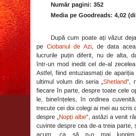
Număr pagini: 352
Media pe Goodreads: 4,02 (di
Dup
ă cum poate ați văzut de
pe
Ciobanul de Azi
, de data ace
lucrurile puțin diferit, nu de alta,
într-un mod inedit cel de-al zecele
Astfel, fiind entuziasmați de apariția
ultimul volum din seria „
Shetland
”, 
fiecare în parte, despre toate cele op
le, bineînțeles, în ordinea cuvenit
trecute cei doi colegi ai mei au scris
despre „
Nopți albe
”, astăzi a venit 
cuvinte despre cea de-a treia parte,
acum, ca să n-o mai lungim c