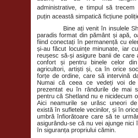
administrative, e timpul să trecem
puțin această simpatică ficțiune po
Bine ați venit în insulele S
paradis format din pământ și apă, oam
fiind conectați în permanență cu ele
și-au făcut locuințe minunate, iar 
reușesc să-și asigure banii de care 
confort și pentru binele celor di
agricultori, artiști și, ca în orice so
forțe de ordine, care să intervină d
Numai că ceea ce vedeți voi de 
prezentat eu în rândurile de mai 
pentru că Shetland nu e nicidecum o 
Aici neamurile se urăsc uneori de 
există în sufletele vecinilor, și în o
umbră înfiorătoare care să te urmă
asigurându-se că nu vei ajunge nici în
în siguranța propriului cămin.