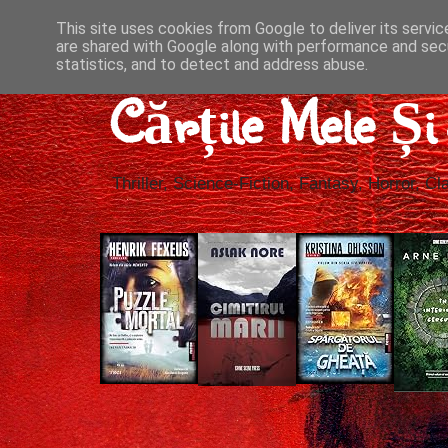
This site uses cookies from Google to deliver its servic
are shared with Google along with performance and secu
statistics, and to detect and address abuse.
Cărțile Mele Ș
Thriller, Science-Fiction, Fantasy, Horror, Cla