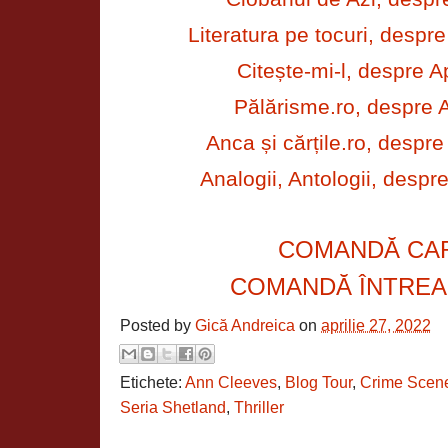
Literatura pe tocuri, despre
Citește-mi-l, despre 
Pălărisme.ro, despre A
Anca și cărțile.ro, despr
Analogii, Antologii, despr
COMANDĂ CA
COMANDĂ ÎNTREA
Posted by
Gică Andreica
on
aprilie 27, 2022
Etichete:
Ann Cleeves
,
Blog Tour
,
Crime Scen
Seria Shetland
,
Thriller