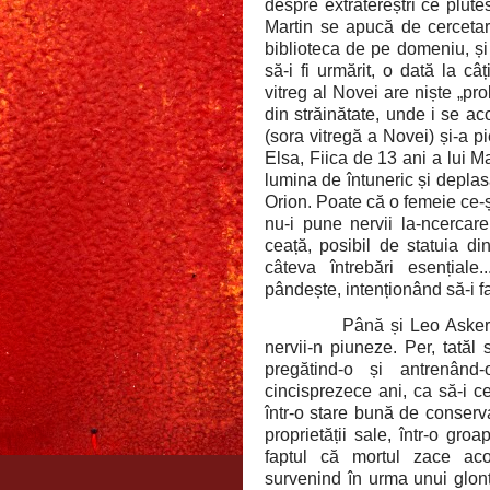
despre extratereștri ce plutesc
Martin se apucă de cercetar
biblioteca de pe domeniu, și
să-i fi urmărit, o dată la câț
vitreg al Novei are niște „pro
din străinătate, unde i se a
(sora vitregă a Novei) și-a p
Elsa, Fiica de 13 ani a lui 
lumina de întuneric și deplas
Orion. Poate că o femeie ce-și
nu-i pune nervii la-ncercare
ceață, posibil de statuia di
câteva întrebări esențial
pândește, intenționând să-i f
Până și Leo Asker,
nervii-n piuneze. Per, tatăl
pregătind-o și antrenând
cincisprezece ani, ca să-i ce
într-o stare bună de conserv
proprietății sale, într-o gro
faptul că mortul zace aco
survenind în urma unui glonț 