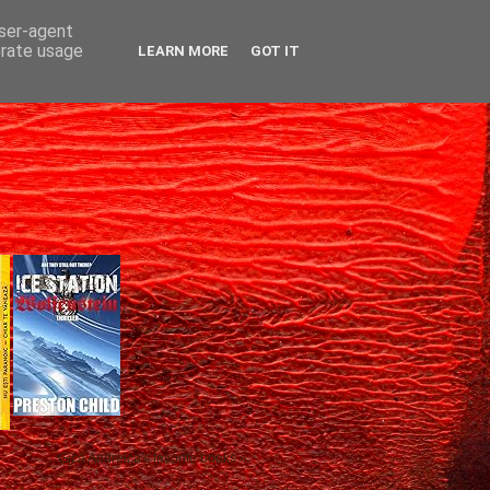
user-agent
erate usage
LEARN MORE
GOT IT
Gică Andreica's favorite books »