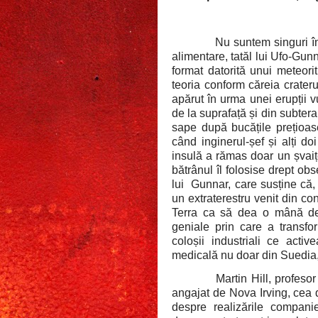
Nu suntem singuri în
alimentare, tatăl lui Ufo-Gun
format datorită unui meteori
teoria conform căreia crateru
apărut în urma unei erupții 
de la suprafață și din subter
sape după bucățile prețioase 
când inginerul-șef și alți doi
insulă a rămas doar un șvaițe
bătrânul îl folosise drept obs
lui
Gunnar, care susține că, î
un extraterestru venit din co
Terra ca să dea o mână de a
geniale prin care a transfor
coloșii industriali ce acti
medicală nu doar din Suedia, 
Martin Hill, profeso
angajat de Nova Irving, cea d
despre realizările compani