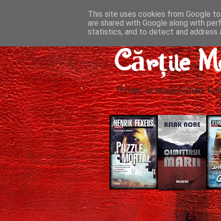
This site uses cookies from Google to 
are shared with Google along with per
statistics, and to detect and address 
Cărțile M
Thriller, Science-Fiction, Fan