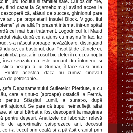
 în jurul locului și familiei sale. Curios din fire,
840
e, fiind cazat la Stjarneholm și având acces la
84
 descoperă că, alături de succes, ghinionul pare
A c
iva ani, pe proprietarii insulei Block. Viggo, fiul
A M
bleme” și se află în prezent internat într-un spital
A n
cordă cel mai bun tratament. Logodnicul lui Maud
Abi
ierdut viața după ce a ajuns cu mașina în lac. Iar
Abr
Maud, s-a născut aproape nevăzătoare, distingând
Aca
ându-se, cu bastonul, doar însoțită de câinele ei,
 plimbă pisica în coșul bicicletei în crucea nopții
Aca
, însă senzația că este urmărit din întuneric și
Ace
n sticlă neagră a lui Gunnar, îl face să-și pună
Ace
e... Printre acestea, dacă nu cumva cineva-l
Aco
acă de petrecanie...
Acop
acu
 șefa Departamentului Sufletelor Pierdute, e cu
Ada
 său, care a ținut-o (aproape) ostatică la Fermă,
Ade
-o pentru Sfârșitul Lumii, a sunat-o, după
Age
ară ajutorul. Se pare că trupul neînsuflețit, aflat
are, al unui bărbat a fost descoperit la marginea
Agu
apă pentru deșeuri. Analizele de laborator relevă
Aid
lo de aproximativ șaisprezece ani, decesul
Ais
ce i-a trecut prin ceafă și a părăsit craniul prin
Al 