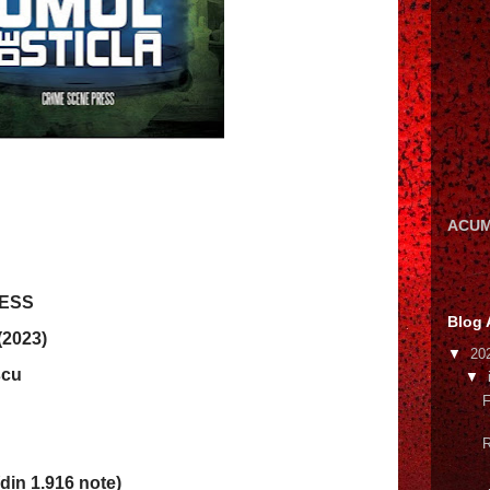
ACUM
RESS
Blog 
(2023)
▼
20
scu
▼
F
R
din 1.916 note)