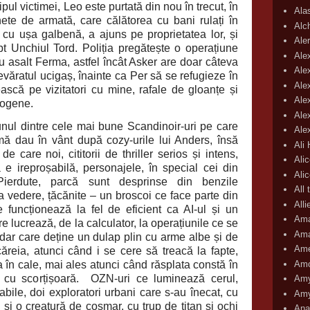
pul victimei, Leo este purtată din nou în trecut, în
Ala
ete de armată, care călătorea cu bani rulați în
Alc
 cu ușa galbenă, a ajuns pe proprietatea lor, și
Aler
pt Unchiul Tord. Poliția pregătește o operațiune
Ale
cu asalt Ferma, astfel încât Asker are doar câteva
Ale
văratul ucigaș, înainte ca Per să se refugieze în
Ale
ească pe vizitatori cu mine, rafale de gloanțe și
Ale
mogene.
Ale
cele mai bune Scandinoir-uri pe care
Ale
mă dau în vânt după cozy-urile lui Anders, însă
Ali
e care noi, cititorii de thriller serios și intens,
Ali
 e ireproșabilă, personajele, în special cei din
Ali
Pierdute, parcă sunt desprinse din benzile
All 
a vedere, țăcănite – un broscoi ce face parte din
All
 funcționează la fel de eficient ca AI-ul și un
Ama
e lucrează, de la calculator, la operațiunile ce se
Ama
 dar care deține un dulap plin cu arme albe și de
Ame
reia, atunci când i se cere să treacă la fapte,
Amo
a în cale, mai ales atunci când răsplata constă în
i cu scorțișoară. OZN-uri ce luminează cerul,
Amy
cabile, doi exploratori urbani care s-au înecat, cu
Amy
e și o creatură de coșmar, cu trup de titan și ochi
Ana