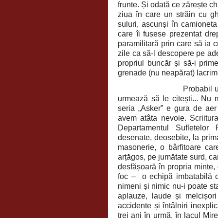
frunte. Și odată ce zărește chi
ziua în care un străin cu gh
suluri, ascunși în camioneta
care îi fusese prezentat dre
paramilitară prin care să ia 
zile ca să-l descopere pe ade
propriul buncăr și să-i prim
grenade (nu neapărat) lacri
Probabil unul dintre 
urmează să le citești... Nu 
seria „Asker” e gura de aer d
avem atâta nevoie. Scriitura
Departamentul Sufletelor 
desenate, deosebite, la prim
masonerie, o bârfitoare care
arțăgos, pe jumătate surd, car
desfășoară în propria minte,
foc – o echipă imbatabilă că
nimeni și nimic nu-i poate st
aplauze, laude și melcișor
accidente și întâlniri inexpli
trei ani în urmă, în lacul Mir