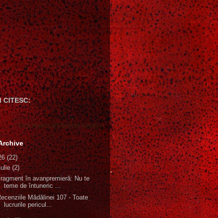
 CITESC:
Gică Andreica's favorite books »
Archive
26
(22)
iulie
(2)
ragment în avanpremieră: Nu te
teme de întuneric ...
ecenziile Mădălinei 107 - Toate
lucrurile pericul...