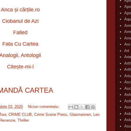
Apli
Apo
Anca și cărțile.ro
Apo
Aqu
Ciobanul de Azi
Arm
Falled
Arm
Arn
Fata Cu Cartea
Aro
Art
Analogii, Antologii
Art
Art
Citește-mi-l
Art
Art
Asc
Asc
MANDĂ CARTEA
Ash
Ash
brie 03, 2025
Niciun comentariu:
Asi
Ask
Tour
,
CRIME CLUB
,
Crime Scene Press
,
Glasmannen
,
Leo
Asl
Recenzie
,
Thriller
Ass