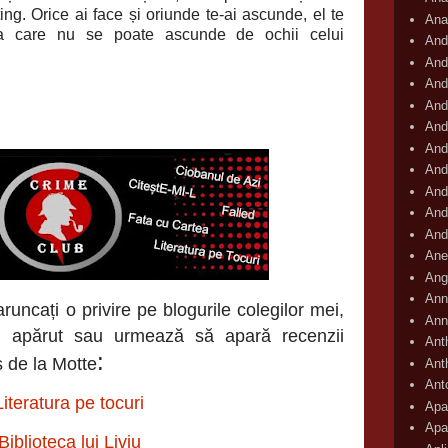
ing. Orice ai face și oriunde te-ai ascunde, el te
Ana
ra care nu se poate ascunde de ochii celui
And
And
And
And
And
And
And
And
And
And
Ane
Ang
Ann
runcați o privire pe blogurile colegilor mei,
Ann
au apărut sau urmează să apară recenzii
Ant
:
 de la Motte
Ant
Ant
Literatura pe tocuri
Apar
Apa
Biblioteca lui Liviu