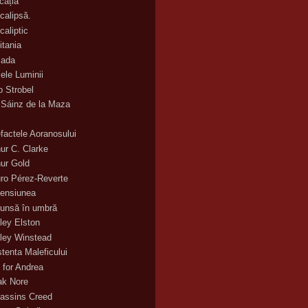
cația
calipsă.
caliptic
itania
ada
ele Luminii
o Strobel
 Sáinz de la Maza
efactele Aoranosului
hur C. Clarke
hur Gold
uro Pérez-Reverte
ensiunea
unsă în umbră
ley Elston
ley Winstead
stenta Maleficului
 for Andrea
ak Nore
assins Creed