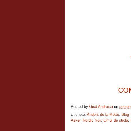
CO
Posted by
Gică Andreica
on
septem
Etichete:
Anders de la Motte
,
Blog 
Asker
,
Nordic Noir
,
Omul de sticlă
,