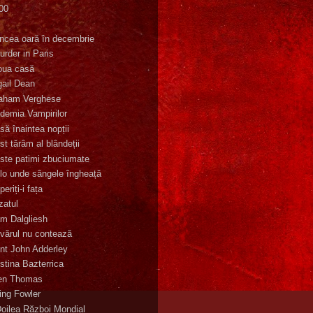
00
K
incea oară în decembrie
urder in Paris
oua casă
gail Dean
aham Verghese
demia Vampirilor
să înaintea nopții
st tărâm al blândeții
ste patimi zbuciumate
lo unde sângele îngheață
eriți-i fața
zatul
m Dalgliesh
vărul nu contează
nt John Adderley
stina Bazterrica
en Thomas
ling Fowler
Doilea Război Mondial