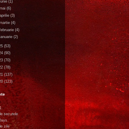
iunie
(1)
mai
(6)
aprilie
(3)
martie
(4)
februarie
(4)
ianuarie
(2)
25
(53)
24
(90)
23
(70)
22
(78)
21
(137)
20
(123)
ete
1
de secunde
Days
e zile