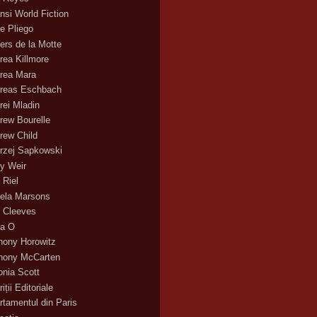
nsi World Fiction
e Pliego
ers de la Motte
rea Killmore
rea Mara
reas Eschbach
rei Mladin
rew Bourelle
rew Child
rzej Sapkowski
y Weir
 Riel
ela Marsons
 Cleeves
a O
hony Horowitz
hony McCarten
onia Scott
iții Editoriale
rtamentul din Paris