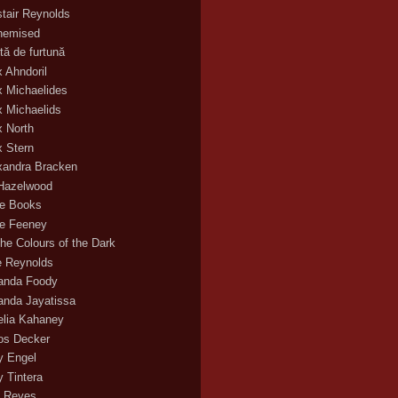
stair Reynolds
hemised
tă de furtună
x Ahndoril
x Michaelides
x Michaelids
x North
x Stern
xandra Bracken
 Hazelwood
ce Books
ce Feeney
the Colours of the Dark
ie Reynolds
nda Foody
nda Jayatissa
lia Kahaney
s Decker
 Engel
 Tintera
 Reyes