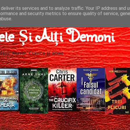
deliver its services and to analyze traffic. Your IP address and 
formance and security metrics to ensure quality of service, gen
abuse.
ele Și Alți Demoni
tasy, Horror, Clasice și altele