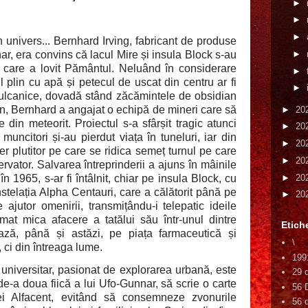
►
►
►
 univers... Bernhard Irving, fabricant de produse
nar, era convins că lacul Mire și insula Block s-au
►
t care a lovit Pământul. Neluând în considerare
►
l plin cu apă și petecul de uscat din centru ar fi
►
vulcanice, dovadă stând zăcămintele de obsidian
an, Bernhard a angajat o echipă de mineri care să
►
20
din meteorit. Proiectul s-a sfârșit tragic atunci
►
20
 muncitori și-au pierdut viața în tuneluri, iar din
►
20
r plutitor pe care se ridica semeț turnul pe care
►
20
ervator. Salvarea întreprinderii a ajuns în mâinile
►
20
n 1965, s-ar fi întâlnit, chiar pe insula Block, cu
nstelația Alpha Centauri, care a călătorit până pe
►
20
jutor omenirii, transmițându-i telepatic ideile
mat mica afacere a tatălui său într-unul dintre
Etich
vează, până și astăzi, pe piața farmaceutică și
\
ci din întreaga lume.
199
r universitar, pasionat de explorarea urbană, este
29 
e-a doua fiică a lui Ufo-Gunnar, să scrie o carte
56 
ei Alfacent, evitând să consemneze zvonurile
56 d