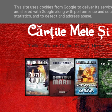
This site uses cookies from Google to deliver its servic
are shared with Google along with performance and secu
statistics, and to detect and address abuse.
Cărțile Mele Ș
Thriller, Science-Fiction, Fantasy, Horror, Cla