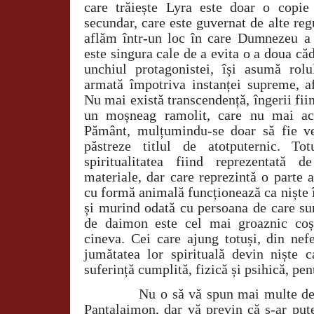
care trăiește Lyra este doar o copie
secundar, care este guvernat de alte regu
aflăm într-un loc în care Dumnezeu a 
este singura cale de a evita o a doua căd
unchiul protagonistei, își asumă rol
armată împotriva instanței supreme, af
Nu mai există transcendență, îngerii fii
un moșneag ramolit, care nu mai acț
Pământ, mulțumindu-se doar să fie ve
păstreze titlul de atotputernic. 
spiritualitatea fiind reprezentată d
materiale, dar care reprezintă o parte a
cu formă animală funcționează ca niște 
și murind odată cu persoana de care su
de daimon este cel mai groaznic coș
cineva. Cei care ajung totuși, din nefe
jumătatea lor spirituală devin niște 
suferință cumplită, fizică și psihică, pen
Nu o să vă spun mai multe despre
Pantalaimon, dar vă previn că s-ar pute