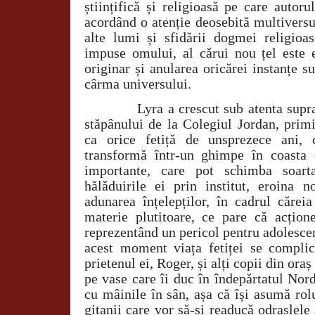
științifică și religioasă pe care autoru
acordând o atenție deosebită multiversulu
alte lumi și sfidării dogmei religioas
impuse omului, al cărui nou țel este e
originar și anularea oricărei instanțe su
cârma universului.
Lyra a crescut sub atenta supr
stăpânului de la Colegiul Jordan, primi
ca orice fetiță de unsprezece ani, c
transformă într-un ghimpe în coasta 
importante, care pot schimba soarta
hălăduirile ei prin institut, eroina n
adunarea înțelepților, în cadrul cărei
materie plutitoare, ce pare că acțio
reprezentând un pericol pentru adolescen
acest moment viața fetiței se complic
prietenul ei, Roger, și alți copii din ora
pe vase care îi duc în îndepărtatul Nor
cu mâinile în sân, așa că își asumă rol
gitanii care vor să-și readucă odraslele