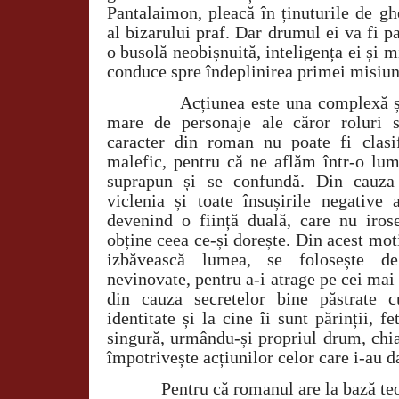
Pantalaimon, pleacă în ținuturile de gh
al bizarului praf. Dar drumul ei va fi p
o busolă neobișnuită, inteligența ei și m
conduce spre îndeplinirea primei misiun
Acțiunea este una complexă 
mare de personaje ale căror roluri s
caracter din roman nu poate fi clasi
malefic, pentru că ne aflăm într-o lum
suprapun și se confundă. Din cauza 
viclenia și toate însușirile negativ
devenind o ființă duală, care nu irose
obține ceea ce-și dorește. Din acest moti
izbăvească lumea, se folosește de
nevinovate, pentru a-i atrage pe cei mai 
din cauza secretelor bine păstrate c
identitate și la cine îi sunt părinții, f
singură, urmându-și propriul drum, chi
împotrivește acțiunilor celor care i-au da
Pentru că romanul are la bază te