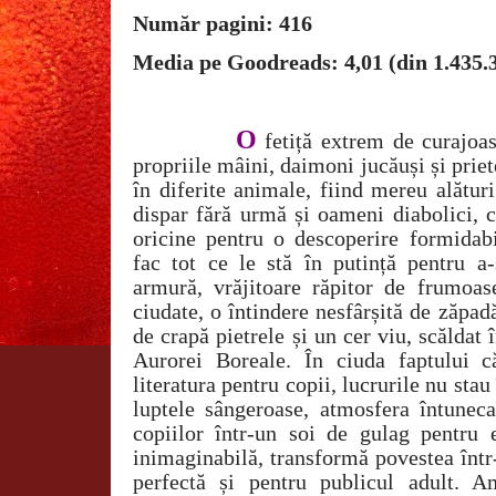
Număr pagini: 416
Media pe Goodreads: 4,01 (din 1.435.
O
fetiță extrem de curajoas
propriile mâini, daimoni jucăuși și prie
în diferite animale, fiind mereu alături
dispar fără urmă și oameni diabolici, c
oricine pentru o descoperire formidabi
fac tot ce le stă în putință pentru a-
armură, vrăjitoare răpitor de frumoase
ciudate, o întindere nesfârșită de zăpa
de crapă pietrele și un cer viu, scăldat 
Aurorei Boreale. În ciuda faptului 
literatura pentru copii, lucrurile nu sta
luptele sângeroase, atmosfera întunec
copiilor într-un soi de gulag pentru
inimaginabilă, transformă povestea într
perfectă și pentru publicul adult. 