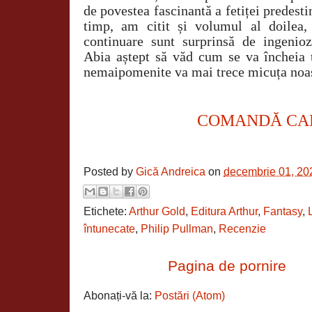
de povestea fascinantă a fetiței predesti
timp, am citit și volumul al doilea,
continuare sunt surprinsă de ingenioz
Abia aștept să văd cum se va încheia t
nemaipomenite va mai trece micuța noas
COMANDĂ CA
Posted by
Gică Andreica
on
decembrie 01, 20
Etichete:
Arthur Gold
,
Editura Arthur
,
Fantasy
,
întunecate
,
Philip Pullman
,
Recenzie
Pagina de pornire
Abonați-vă la:
Postări (Atom)