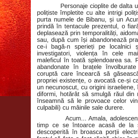
Personaje cioplite de dalta un
polițiste împletite cu alte intrigi pol
purta numele de Bibanu, și un Acu
prindă în tentacule prezentul, o fiar
deplasează prin temporalități, aidom
sau, după cum își abandonează prada
ce-i bagă-n sperieți pe localnici 
investigatori, violența în cele m
maleficul în toată splendoarea sa. 
abandonate în brațele învolburate 
coruptă care încearcă să găseasc
propriei existențe, o avocată ce-și 
un necunoscut, cu origini israeliene, 
diformi, hotărât să smulgă răul din 
înseamnă să le provoace celor vino
culpabili) cu mâinile sale durere.
Acum... Amala, adolescent
timp ce se întoarce acasă de la 
descoperită în broasca porții elec