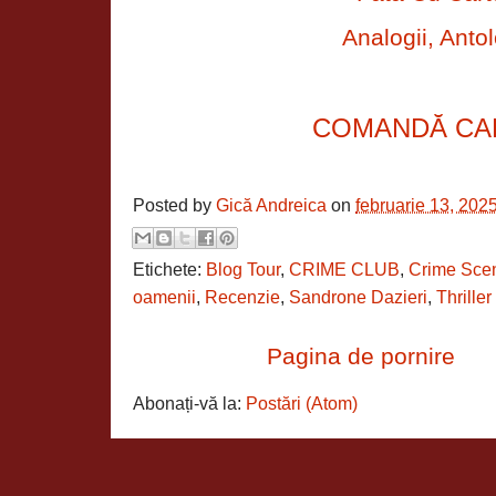
Analogii, Antol
COMANDĂ CA
Posted by
Gică Andreica
on
februarie 13, 202
Etichete:
Blog Tour
,
CRIME CLUB
,
Crime Sce
oamenii
,
Recenzie
,
Sandrone Dazieri
,
Thriller
Pagina de pornire
Abonați-vă la:
Postări (Atom)