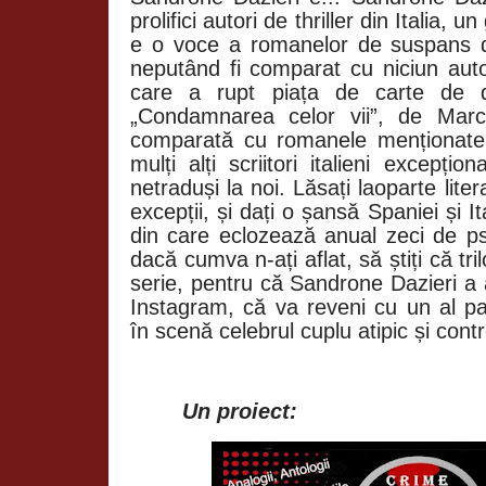
prolifici autori de thriller din Italia, un 
e o voce a romanelor de suspans d
neputând fi comparat cu niciun autor
care a rupt piața de carte de 
„Condamnarea celor vii”, de Marc
comparată cu romanele menționate,
mulți alți scriitori italieni excepțio
netraduși la noi. Lăsați laoparte lite
excepții, și dați o șansă Spaniei și It
din care eclozează anual zeci de ps
dacă cumva n-ați aflat, să știți că tr
serie, pentru că Sandrone Dazieri a
Instagram, că va reveni cu un al p
în scenă celebrul cuplu atipic și cont
Un proiect: