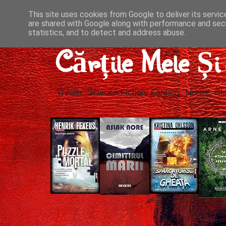
This site uses cookies from Google to deliver its servic
are shared with Google along with performance and secu
statistics, and to detect and address abuse.
Cărțile Mele Ș
Thriller, Science-Fiction, Fantasy, Horror, Cla