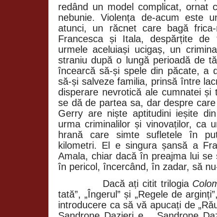
redând un model complicat, ornat c
nebunie. Violența de-acum este u
atunci, un răcnet care bagă frica-n
Francesca și Itala, despărțite de 
urmele aceluiași ucigaș, un crimin
straniu după o lungă perioadă de t
încearcă să-și spele din păcate, a d
să-și salveze familia, prinsă între lacr
disperare nevrotică ale cumnatei și 
se dă de partea sa, dar despre care
Gerry are niște aptitudini ieșite d
urma criminalilor și vinovaților, ca 
hrană care simte sufletele în pu
kilometri. El e singura șansă a F
Amala, chiar dacă în preajma lui se
în pericol, încercând, în zadar, să nu
Dacă ați citit trilogia
Colom
tată”, „Îngerul” și „Regele de arginți
introducere ca să vă apucați de „Rău
Sandrone Dazieri e... Sandrone Dazi