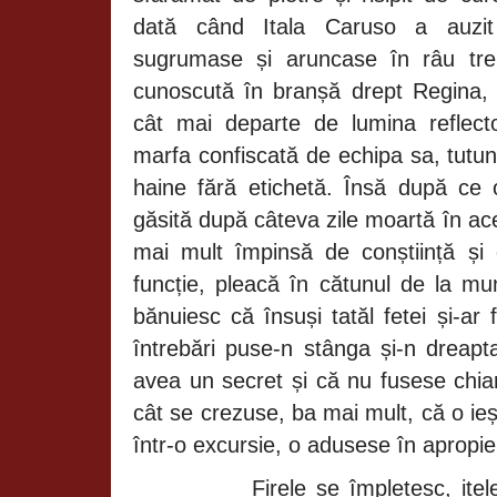
dată când Itala Caruso a auzit
sugrumase și aruncase în râu trei 
cunoscută în branșă drept Regina,
cât mai departe de lumina reflect
marfa confiscată de echipa sa, tutun,
haine fără etichetă. Însă după ce o
găsită după câteva zile moartă în ace
mai mult împinsă de conștiință și 
funcție, pleacă în cătunul de la mun
bănuiesc că însuși tatăl fetei și-ar 
întrebări puse-n stânga și-n dreapt
avea un secret și că nu fusese chia
cât se crezuse, ba mai mult, că o ieș
într-o excursie, o adusese în apropie
Firele se împletesc, ițe