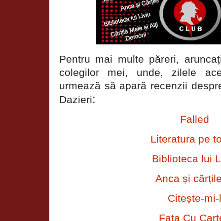
Pentru mai multe păreri, aruncați
colegilor mei, unde, zilele a
urmează să apară recenzii despr
:
Dazieri
Falled
Literatura pe t
Biblioteca lui L
Anca și cărțil
Citește-mi-
Fata Cu Cart