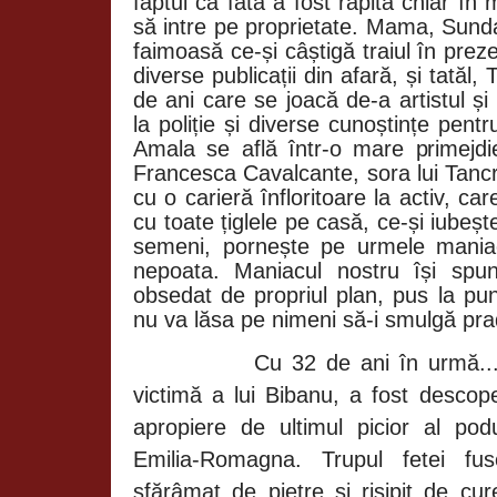
faptul că fata a fost răpită chiar î
să intre pe proprietate. Mama, Sunda
faimoasă ce-și câștigă traiul în preze
diverse publicații din afară, și tatăl
de ani care se joacă de-a artistul și
la poliție și diverse cunoștințe pentru
Amala se află într-o mare primejdi
Francesca Cavalcante, sora lui Tancr
cu o carieră înfloritoare la activ, ca
cu toate țiglele pe casă, ce-și iubeșt
semeni, pornește pe urmele maniacu
nepoata. Maniacul nostru își spu
obsedat de propriul plan, pus la pun
nu va lăsa pe nimeni să-i smulgă prad
Cu 32 de ani în urmă.
victimă a lui Bibanu, a fost descope
apropiere de ultimul picior al po
Emilia-Romagna. Trupul fetei fu
sfărâmat de pietre și risipit de cur